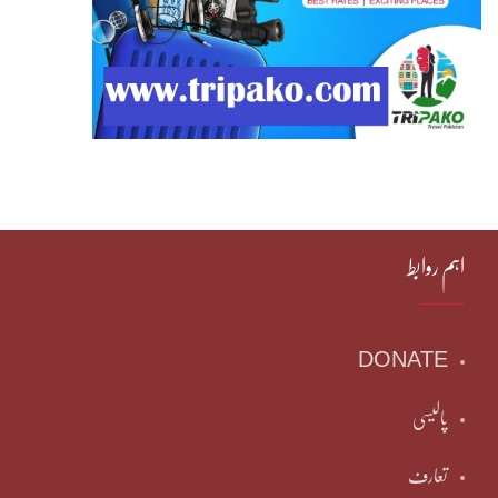
اہم روابط
DONATE
پالیسی
تعارف