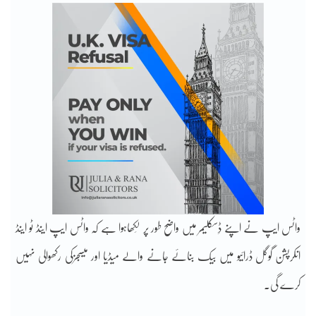
واٹس ایپ نے اپنے ڈِسکلیمر میں واضح طور پر لِکھاہوا ہے کہ واٹس ایپ اینڈ ٹو اینڈ
انکرپشن گوگل ڈرائیو میں بیک بنائے جانے والے میڈیا اور میسجزکی رکھوالی نہیں
کرے گی۔