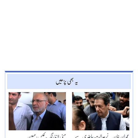
یہ بھی پڑھیں
عمران خان نےعدالت حاضری سے
منی لانڈرنگ کیس:حسین