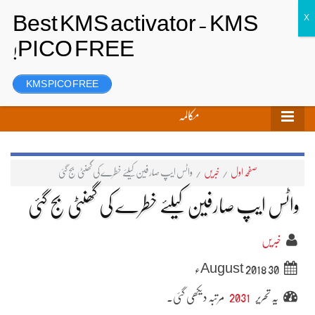
تحریر بھیجیں
لاگ ان
رجسٹر
KMS PICO FREE
مکالمہ
صفحہ اول
/
خبریں
/
واٹس ایپ صارفین کیلئے خطرے کی گھنٹی بج گئی
واٹس ایپ صارفین کیلئے خطرے کی گھنٹی بج گئی
خبریں
30 August 2018ء
یہ تحریر
2031
مرتبہ دیکھی گئی۔