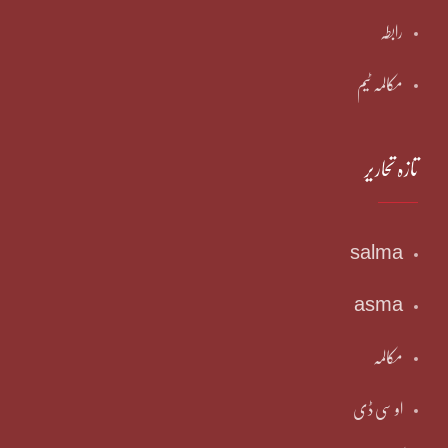
رابطہ
مکالمہ ٹیم
تازہ تحاریر
salma
asma
مکالمہ
او سی ڈی