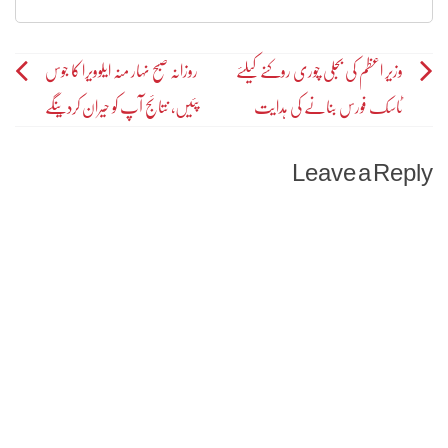
Post
وزیر اعظم کی بجلی چوری روکنے کیلئے
روزانہ صبح نہار منہ ایلوویرا کا جوس
ٹاسک فورس بنانے کی ہدایت
پئیں، نتائج آپ کو حیران کردینگے
navigation
Leave a Reply