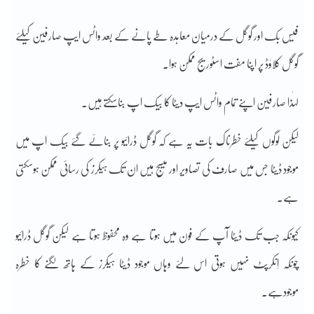
فیس بک اور گوگل کے درمیان معاہدہ طے پانے کے بعد واٹس ایپ صارفین کیلئے
گوگل کلاؤڈ پر اپنا مفت اسٹوریج ممکن ہوا۔
لہٰذا صارفین اپنے تمام واٹس ایپ دیٹا کا بیک اپ بناسکتے ہیں۔
لیکن لوگوں کیلئے خطرناک بات یہ ہے کہ گوگل ڈرائیو پر بنائے گئے بیک اپ میں
موجود ڈیٹا جس میں صارف کی تصاویر اور میسج ہیں ان تک ہیکرز کی رسائی ممکن ہوسکتی
ہے۔
کیونکہ جب تک ڈیٹا آپ کے فون میں ہوتا ہے وہ محفوظ ہوتا ہے لیکن گوگل ڈرائیو
چونکہ اِنکرپٹ نہیں ہوتی اس لئے وہاں موجود ڈیٹا ہیکرز کے ہاتھ لگنے کا خطرہ
موجودہے۔