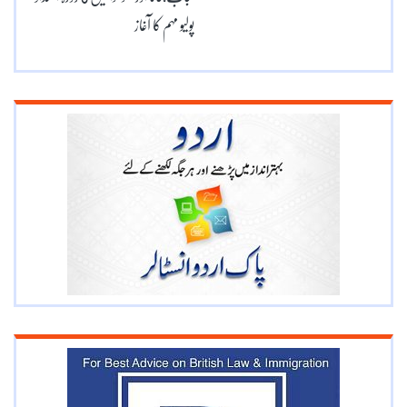
پولیو مہم کا آغاز