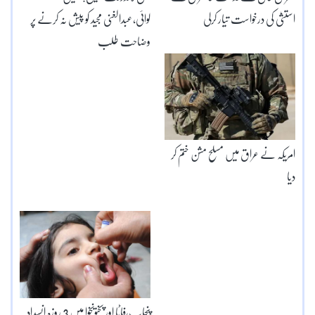
استثیٰ کی درخواست تیار کرلی
لوائی،عبدالغنی مجید کو پیش نہ کرنے پر
وضاحت طلب
امریکہ نے عراق میں مسلح مشن ختم کر
دیا
پنجاب،فاٹا اور پختونخوا میں 3 روزہ انسداد