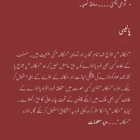
آدھی چھٹی ۔۔۔۔صادقہ نصیر۔
پالیسی
”مکالمہ“ پر شائع شدہ تمام تحاریر اور تصاویر ”مکالمہ“ کی ملکیت ہیں۔ مصنف
کے علاوہ کسی بھی فرد یا ادارے کو یہ حق حاصل نہیں کہ وہ ”مکالمہ“ پر شائع یا
نشر شدہ مواد کو ادارے کی پیشگی اجازت اور مکالمہ کے حوالے کے بغیر استعمال کر
سکے۔ ادارہ ”مکالمہ“ ایسی کسی صورت میں متعلقہ فرد، افراد یا ادارے کے
خلاف کسی بھی ملک میں اسکے قانون کے تحت چارہ جوئی کا حق رکھتا ہے۔
ایڈیٹر ”مکالمہ“ یا اسکا مقرر کردہ کوئی فرد یہ استحقاق استعمال کر سکے گا۔ ادارہ
”مکالمہ“۔۔۔
مزید معلومات