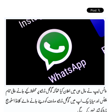
واٹس ایپ نے حال ہی میں اعلان کیا تھا کہ گوگل ڈرائیو پر محفوظ کیے جانے والی تمام
چیٹس اور میڈیا بیک اپ میں گوگل ڈرائیو صارف کو دیئے جانے والے کلاؤڈ اسٹوریج
ڈیٹا کو شمار نہیں کرےگی۔