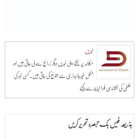
خبریں
مکالمہ پر لگنے والی خبریں دیگر زرائع سے لی جاتی ہیں اور
مکمل غیرجانبداری سے شائع کی جاتی ہیں۔ کسی خبر کی
غلطی کی نشاندہی فورا ایڈیٹر سے کیجئے
بذریعہ فیس بک تبصرہ تحریر کریں