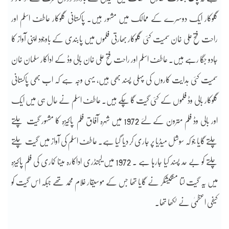
گلوکار ایک دوسرے کے ممالک میں مشہور ہیں۔ پاکستانی گلوکار عاطف اسلم اور
راحت فتح علی خان سمیت کئی گلوکار بھارتی فلموں میں پابندی کے باوجود اپنی آواز کا
جادو جگا رہے ہیں۔ عاطف اسلم اور راحت فتح علی خان بالی وڈ کے اداکار سلمان خان
سمیت کئی ہدایت کاروں کی پہلی پسند بھی ہیں، یہی وجہ ہے کہ اب بھی پاکستانی
گلوکار بالی وڈ فلموں کے کئی گیت گا چکے ہیں۔ عاطف اسلم نے حال ہی میں ایک
اور بالی وڈ فلم مترون کے لئے 1972 میں شہرہ آفاق فلم پاکیزہ کا مشہور گیت چلتے
چلتے گایا جو کہ سوشل میڈیا پر جاری کر دیا گیا ہے۔ عاطف اسلم کی آواز میں گیت چلتے
چلتے کو بے حد پسند کیا جارہا ہے ۔ 1972 میں لیجنڈری اداکارہ مینا کماری کی فلم پاکیزہ
میں یہ گیت لتا منگیشکر نے گایا تھا جس کے موسیقار غلام محمد تھے جبکہ اس گیت کو
کیفی اعظمیٰ نے لکھا تھا۔