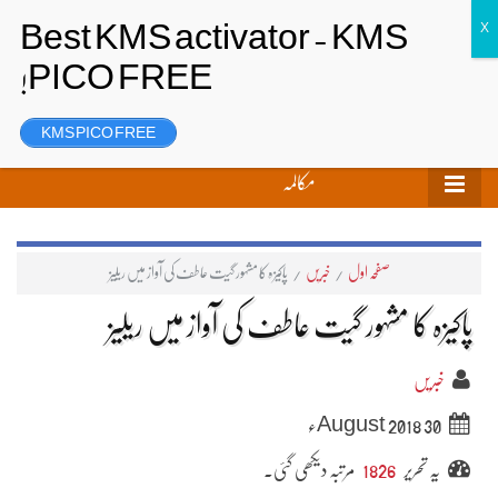
تحریر بھیجیں
لاگ ان
رجسٹر
KMS PICO FREE
مکالمہ
صفحہ اول
/
خبریں
/
پاکیزہ کا مشہور گیت عاطف کی آواز میں ریلیز
پاکیزہ کا مشہور گیت عاطف کی آواز میں ریلیز
خبریں
30 August 2018ء
یہ تحریر
1826
مرتبہ دیکھی گئی۔