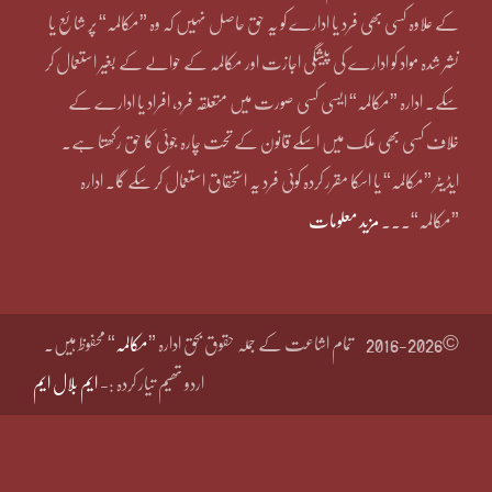
کے علاوہ کسی بھی فرد یا ادارے کو یہ حق حاصل نہیں کہ وہ ”مکالمہ“ پر شائع یا
نشر شدہ مواد کو ادارے کی پیشگی اجازت اور مکالمہ کے حوالے کے بغیر استعمال کر
سکے۔ ادارہ ”مکالمہ“ ایسی کسی صورت میں متعلقہ فرد، افراد یا ادارے کے
خلاف کسی بھی ملک میں اسکے قانون کے تحت چارہ جوئی کا حق رکھتا ہے۔
ایڈیٹر ”مکالمہ“ یا اسکا مقرر کردہ کوئی فرد یہ استحقاق استعمال کر سکے گا۔ ادارہ
”مکالمہ“۔۔۔
مزید معلومات
©2016-2026
تمام اشاعت کے جملہ حقوق بحق ادارہ ”
مکالمہ
“ محفوظ ہیں۔
اردو تھیم تیار کردہ :-
ایم بلال ایم