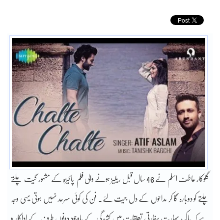
گلوکار عاطف اسلم نے 46 سال قبل ریلیز ہونے والی فلم پاکیزہ کے مشہور گیت چلتے
چلتے کو دوبارہ گا کر مداحوں کے دل جیت لئے۔ فن کی کوئی سرحد نہیں ہوتی یہی وجہ
ہے کہ پاک بھارت سفارتی تعلقات میں کشیدگی کے باوجود دونوں طرف کے اداکار و