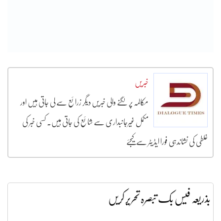
خبریں
مکالمہ پر لگنے والی خبریں دیگر زرائع سے لی جاتی ہیں اور
مکمل غیرجانبداری سے شائع کی جاتی ہیں۔ کسی خبر کی
غلطی کی نشاندہی فورا ایڈیٹر سے کیجئے
بذریعہ فیس بک تبصرہ تحریر کریں