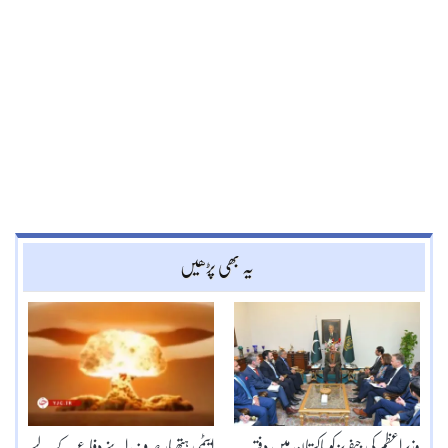
یہ بھی پڑھیں
وزیراعظم کی جیفریز کو پاکستان میں دفتر
ایٹمی ہتھیار صرف اپنے دفاع کے لیے