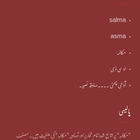
salma
asma
مکالمہ
او سی ڈی
آدھی چھٹی ۔۔۔۔صادقہ نصیر۔
پالیسی
”مکالمہ“ پر شائع شدہ تمام تحاریر اور تصاویر ”مکالمہ“ کی ملکیت ہیں۔ مصنف