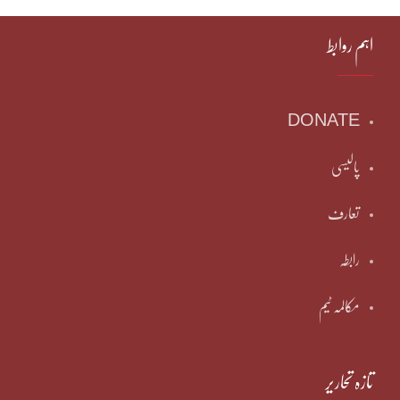
اہم روابط
DONATE
پالیسی
تعارف
رابطہ
مکالمہ ٹیم
تازہ تحاریر