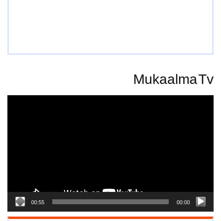
Mukaalma Tv
Video
Player
00:55
00:00