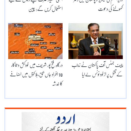
کھولنے کی دعوت
استعمال کریں گے: چین
چیف جسٹس آف پاکستان نے زینب
درگاہ فتح پور شریف میں خودکش دھماکا،
کے قتل پر ازخود نوٹس لےلیا
18 افراد جاں بحق،ہلاکتوں میں اضافے
کا خدشہ