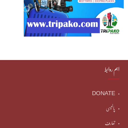
اہم روابط
DONATE
پالیسی
تعارف