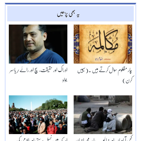
یہ بھی پڑھیں
چار مظلوم سوال کرتے ہیں ۔(سیمیں
ادراک اور حقیقت، سچ اور رائے/یاسر
کرن)
جواد
کچی آبادیاں اور جرائم۔۔راجہ محمد احسان
امریکہ میں نسل پرستی اور غلامی کی