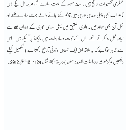
عسکری تنصیبات واقع ہیں۔ مدینہ منورہ کے بہت سارے آثار قدیمہ مل چکے ہیں
تاہم اب بھی پہلی صدی ہجری میں قائم کئے جانے والے بہت سارے قلعے اور
محل آج بھی موجود ہیں۔ وادی العقیق میں پہلی صدی ہجری کے دوران 80 سے
زیادہ محل ہوا کرتے تھے۔ ان کے ثبوت دستاویزات میں ریکارڈ پر آچکے ہیں۔ اس
سے ظاہر ہوتا ہے کہ یہ علاقہ اپنی ایک تہذیبی و تمدنی تاریخ رکھتا ہے (تفصیل کیلئے
دیکھیں مرکز بحوث و دراسات المدینہ منورہ)،جریدۃ عکاظ شمارہ 4124 ، 10 اکتوبر 2012۔