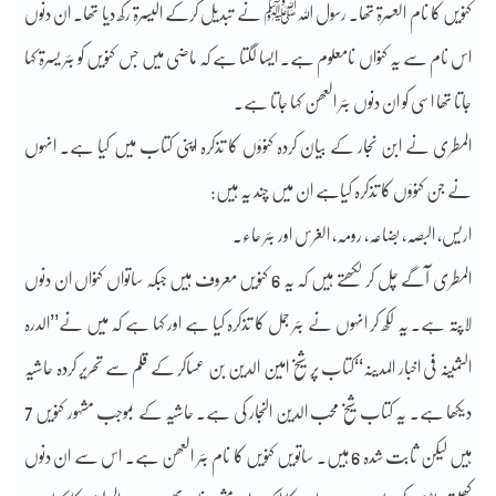
کنویں کا نام العسرۃ تھا۔ رسول اللہﷺ نے تبدیل کرکے الیسرۃ رکھ دیا تھا۔ ان دنوں
اس نام سے یہ کنواں نامعلوم ہے۔ ایسا لگتا ہے کہ ماضی میں جس کنویں کو بئر یسرۃ کہا
جاتا تھا اسی کو ان دنوں بئر العھن کہا جاتا ہے۔
المطری نے ابن نجار کے بیان کردہ کنوؤں کا تذکرہ اپنی کتاب میں کیا ہے۔ انہوں
نے جن کنوؤں کا تذکرہ کیاہے ان میں چند یہ ہیں:
اریس، البصہ، بضاعہ، رومہ، الغرس اور بئر حاء۔
المطری آگے چل کر لکھتے ہیں کہ یہ 6 کنویں معروف ہیں جبکہ ساتواں کنواں ان دنوں
لاپتہ ہے۔ یہ لکھ کر انہوں نے بئر جمل کا تذکرہ کیا ہے اور کہا ہے کہ میں نے’’الدرہ
الثمینہ فی اخبار المدینہ‘‘کتاب پر شیخ امین الدین بن عساکر کے قلم سے تحریر کردہ حاشیہ
دیکھا ہے۔ یہ کتاب شیخ محب الدین النجار کی ہے۔ حاشیہ کے بموجب مشہور کنویں 7
ہیں لیکن ثابت شدہ 6 ہیں۔ ساتویں کنویں کا نام بئر العھن ہے۔ اس سے ان دنوں