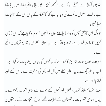
ضربیں آسانی سے جھیل جاتا ہے۔ العھن کنویں میں پانی وافر مقدار میں پایا جاتا
ہے۔ اسے استعمال نہ کرنے کی وجہ یہ ہے کہ کاشتکار کے پاس اس کے اخراجات
مہیا نہیں ۔
جو لوگ اس تاریخی کنویں کو دیکھنا چاہتے ہوں تو انہیں معلوم ہونا چاہیئے کہ اس تاریخی
کنویں کا راستہ المناخہ سے شروع ہوتا ہے ۔ یہ العوالی محلے میں شارع قربان پر واقع
ہے۔
معروف مؤرخ عزت فاروق کا کہنا ہے کہ یہ کنواں کئی برس پہلے پاٹ دیا گیا ہے۔
اب یہ غیرآباد ہے۔ یہ العوالی محلے میں آل البرزنجی کی ملکیت ہے۔ اس کے اوپر
کباڑ پڑا ہوا ہے۔
مدینہ منورہ کا علاقہ کنوؤں ، قلعوں اور محلوں کے حوالے سے بڑی شہرت رکھتا ہے۔
یہاں دفاعی تنصیبات ، نخلستانوں کے اطراف قلعے اور حج و تجارت کے راستوں پر