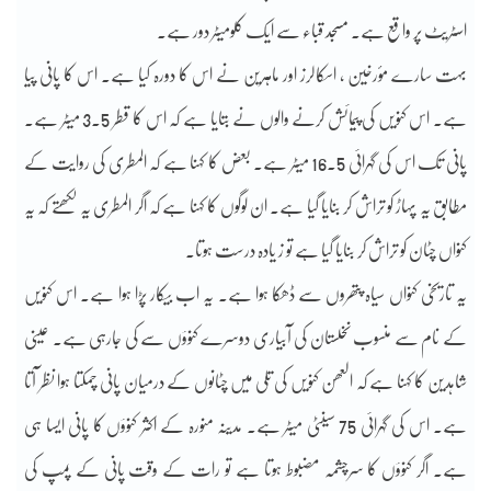
اسٹریٹ پر واقع ہے۔ مسجد قباء سے ایک کلومیٹر دور ہے۔
بہت سارے مؤرخین ، اسکالرز اور ماہرین نے اس کا دورہ کیا ہے۔ اس کا پانی پیا
ہے۔ اس کنویں کی پیمائش کرنے والوں نے بتایا ہے کہ اس کا قطر 3.5 میٹر ہے۔
پانی تک اس کی گہرائی 16.5 میٹر ہے۔ بعض کا کہنا ہے کہ المطری کی روایت کے
مطابق یہ پہاڑ کو تراش کر بنایا گیا ہے۔ ان لوگوں کا کہنا ہے کہ اگر المطری یہ لکھتے کہ یہ
کنواں چٹان کو تراش کر بنایا گیا ہے تو ز یادہ درست ہوتا۔
یہ تاریخی کنواں سیاہ پتھروں سے ڈھکا ہوا ہے۔ یہ اب بیکار پڑا ہوا ہے۔ اس کنویں
کے نام سے منسوب نخلستان کی آبیاری دوسرے کنوؤں سے کی جارہی ہے۔ عینی
شاہدین کا کہنا ہے کہ العھن کنویں کی تلی میں چٹانوں کے درمیان پانی چمکتا ہوا نظر آتا
ہے۔ اس کی گہرائی 75 سینٹی میٹر ہے۔ مدینہ منورہ کے اکثر کنوؤں کا پانی ایسا ہی
ہے۔ اگر کنوؤں کا سرچشمہ مضبوط ہوتا ہے تو رات کے وقت پانی کے پمپ کی