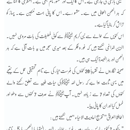
کھیتی باڑی کی جارہی ہے۔ اس کا ایک اور مشہور نام بھی ہے۔ المطری کا کہنا ہے
کہ بئر العھن العوالی میں ہے۔ مشہو رہے۔ اس کا پانی بہت نمکین ہے۔ پہاڑ کو
تراش کر بنایا گیاہے۔
اس کنویں کے حوالے سے نبی کریم ﷺ سے کوئی فضیلت کی بات مروی نہیں۔
الزین المراغی لکھتے ہیں کہ غور و فکر کے بعد میری سمجھ میں یہ بات آئی ہے کہ بئر
العھن اور بئر الیسرۃ ایک ہی ہیں۔
صحیفہ نگاروں نے تقریباً 20 کنوؤں کی فہرست تیار کی ہے تاہم تحقیقی عمل کے نتیجے
میں یہی ثابت ہوا ہے کہ رسول اللہ ﷺکی حیات طیبہ سے تعلق رکھنے والے
کنوؤں کی تعداد 7 سے ز یادہ نہیں۔ آپﷺ نے صرف 7 کنوؤں سے وضو اور
غسل کیا اور ان کا پانی پیا۔
الحافظ العراقی’’ تخریج احادیث الاحیاء ‘‘میں لکھتے ہیں :
” مذکورہ 7 کنویں اریس، حاء، رومہ، غرس، بضاعہ، البصہ، السقیا یا العھن یا جمل نامی