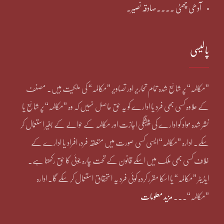
آدھی چھٹی ۔۔۔۔صادقہ نصیر۔
پالیسی
”مکالمہ“ پر شائع شدہ تمام تحاریر اور تصاویر ”مکالمہ“ کی ملکیت ہیں۔ مصنف
کے علاوہ کسی بھی فرد یا ادارے کو یہ حق حاصل نہیں کہ وہ ”مکالمہ“ پر شائع یا
نشر شدہ مواد کو ادارے کی پیشگی اجازت اور مکالمہ کے حوالے کے بغیر استعمال کر
سکے۔ ادارہ ”مکالمہ“ ایسی کسی صورت میں متعلقہ فرد، افراد یا ادارے کے
خلاف کسی بھی ملک میں اسکے قانون کے تحت چارہ جوئی کا حق رکھتا ہے۔
ایڈیٹر ”مکالمہ“ یا اسکا مقرر کردہ کوئی فرد یہ استحقاق استعمال کر سکے گا۔ ادارہ
”مکالمہ“۔۔۔
مزید معلومات