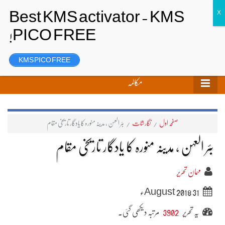
تحریر بھیجیں
لاگ ان
رجسٹر
KMS PICO FREE
مکالمہ
صفحہ اول
/
نگارشات
/
بئر العہن ، مدینہ منورہ کا یادگار تاریخی مقام
بئر العہن ، مدینہ منورہ کا یادگار تاریخی مقام
مہمان تحریر
31 August 2018ء
یہ تحریر
3902
مرتبہ دیکھی گئی۔