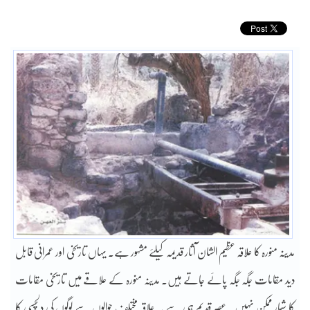
مدینہ منورہ کا علاقہ عظیم الشان آثار قدیمہ کیلئے مشہور ہے۔ یہاں تاریخی اور عمرانی قابل
دید مقامات جگہ جگہ پائے جاتے ہیں۔ مدینہ منورہ کے علاقے میں تاریخی مقامات
کا شمار ممکن نہیں۔ عصر قدیم ہی سے یہ علاقہ مختلف حوالوں سے لوگوں کی دلچسپی کا