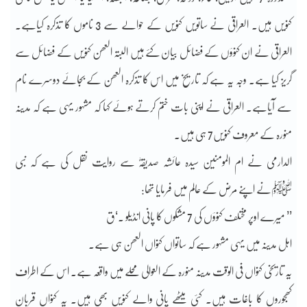
کنویں ہیں۔ العراقی نے ساتویں کنویں کے حوالے سے 3 ناموں کا تذکرہ کیاہے۔
العراقی نے ان کنوؤں کے فضائل بیان کئے ہیں البتہ العھن کنویں کے فضائل سے
گریز کیا ہے۔ وجہ یہ ہے کہ تاریخ میں اس کا تذکرہ العھن کے بجائے دوسرے نام
سے آیاہے۔ العراقی نے اپنی بات ختم کرتے ہوئے کہا کہ مشہور یہی ہے کہ مدینہ
منورہ کے معروف کنویں7 ہی ہیں۔
الدارمی نے ام المومنین سیدہ عائشہ صدیقہؓ سے روایت نقل کی ہے کہ نبی
ﷺنے اپنے مرض کے عالم میں فرمایا تھا:
’’ میرے اوپر مختلف کنوؤں کی 7 مشکوں کا پانی انڈیلو ۔‘ق
اہل مدینہ میں یہی مشہور ہے کہ ساتواں کنواں العھن ہی ہے۔
یہ تاریخی کنواں فی الوقت مدینہ منورہ کے العوالی محلے میں واقعہ ہے۔ اس کے اطراف
کھجوروں کا باغات ہیں۔ کئی میٹھے پانی والے کنویں بھی ہیں۔ یہ کنواں قربان