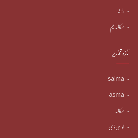
رابطہ
مکالمہ ٹیم
تازہ تحاریر
salma
asma
مکالمہ
او سی ڈی