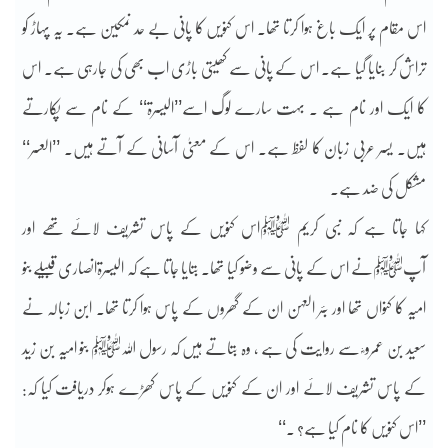
اس مقام پر ایک باغ ہوا کرتا تھا۔ اس کنویں کا پانی بے حد نمکین ہے۔ یہ پہاڑ کو
تراش کر بنایا گیا ہے۔ اس کے پانی سے کھیتی باڑی اب بھی کی جارہی ہے۔ اس
کا ایک اور نام ہے ۔ بہت سارے لوگ اسے’’الیسرۃ‘‘ کے نام سے پکارتے
ہیں۔ یسر عربی زبان کا لفظ ہے۔ اس کے معنیٰ آسانی کے آتے ہیں۔ ’’العسر‘‘
مشکل کی ضد ہے۔
کہا جاتا ہے کہ نبی کریم ﷺاس کنویں کے پاس تشریف لائے تھے اور
آپﷺنے اس کے پانی سے وضو کیا تھا۔ بتایا جاتا ہے کہ الیسرۃانصاری قبیلے بنو
امیہ کا کنواں تھا اور بئر العہن ان کے گھروں کے پاس ہوا کرتا تھا۔ ابن زبالہ نے
سعید بن عمرو ؓ سے روایت کی ہے ، وہ بتاتے ہیں کہ رسول اللہﷺ بنو امیہ بن زید
کے پاس تشریف لائے اور ان کے کنویں کے پاس کھڑے ہوکر دریافت کیا کہ:
’’اس کنویں کا نام کیا ہے؟ ۔‘‘