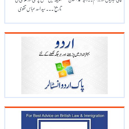
تاریخ۔۔۔ سید اسد عباس تقوی