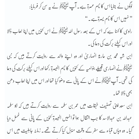
لوگوں نے بتایا اس کا نام عسرۃ ہے۔ آپ ﷺ نے یہ سن کر فرمایا:
’’ نہیں اس کا نام یسرۃہے۔ ‘‘
راوی کا کہنا ہے کہ اس کے بعد رسول اللہﷺ نے اس کنویں میں اپنا لعاب ڈالا
اور اس کیلئے برکت کی دعا کی۔
ابن شبہ محمد بن حارثہ انصاریؓ اور وہ اپنے والد سے روایت کرتے ہیں کہ نبی
ﷺنے انصاری قبیلے بنو امیہ کے کنویں کا نام الیسرۃ رکھا اور اس کیلئے برکت کی دعا
کی تھی۔ آپﷺنے اس کے پانی سے وضو کیا تھا اور اس میں اپنا لعاب دھن
بھی ڈالا تھا۔
ابن سعد اپنی تصنیف طبقات میں عمر بن سلمہ سے روایت کرتے ہیں کہ ابو سلمہ
عبداللہ بن عبدالاسد کا جب انتقال ہوا تو انہیں الیسرۃ کنویں کے پانی سے غسل دیا
گیا۔ وہ وہاں قباء سے سفر کے وقت منزل کیا کرتے تھے۔ زمانہ جاہلیت میں اس