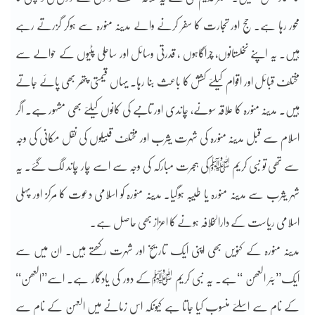
محور رہا ہے۔ حج اور تجارت کا سفر کرنے والے مدینہ منورہ سے ہوکر گزرتے رہے
ہیں۔ یہ اپنے نخلستانوں، چراگاہوں ، قدرتی وسائل اور ساحلی پٹیوں کے حوالے سے
مختلف قبائل اور اقوام کیلئے کشش کا باعث بنا رہا۔ یہاں قیمتی پتھر بھی پائے جاتے
ہیں۔ مدینہ منورہ کا علاقہ سونے، چاندی اور تانبے کی کانوں کیلئے بھی مشہور ہے۔ اگر
اسلام سے قبل مدینہ منورہ کی شہرت یثرب اور مختلف قبیلوں کی نقل مکانی کی وجہ
سے تھی تو نبی کریم ﷺکی ہجرت مبارکہ کی وجہ سے اسے چار چاند لگ گئے۔ یہ
شہر یثرب سے مدینہ منورہ یا طیبہ ہوگیا۔ مدینہ منورہ کو اسلامی دعوت کا مرکز اور پہلی
اسلامی ریاست کے دارالخلافہ ہونے کا اعزاز بھی حاصل ہے۔
مدینہ منورہ کے کنویں بھی اپنی ایک تاریخ اور شہرت رکھتے ہیں۔ ان میں سے
ایک’’بئر العھن ‘‘ہے۔ یہ نبی کریم ﷺکے دور کی یادگار ہے۔ اسے’’العھن‘‘
کے نام سے اسلئے منسوب کیا جاتا ہے کیونکہ اس زمانے میں العہن کے نام سے