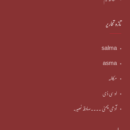
تازہ تحاریر
salma
asma
مکالمہ
او سی ڈی
آدھی چھٹی ۔۔۔۔صادقہ نصیر۔