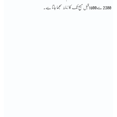
2300 سے1800قبل مسیح تک کا زمانہ سمجھا جاتا ہے۔