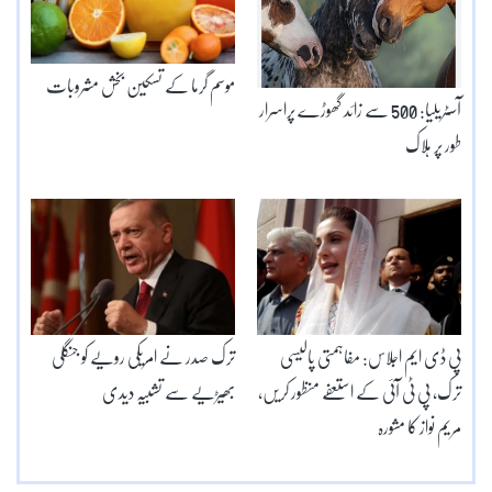
موسم گرما کے تسکین بخش مشروبات
آسٹریلیا: 500 سے زائد گھوڑے پراسرار
طور پر ہلاک
پی ڈی ایم اجلاس: مفاہمتی پالیسی
ترک صدر نے امریکی رویے کو جنگلی
ترک، پی ٹی آئی کے استعفے منظور کریں،
بھیڑیے سے تشبیہ دیدی
مریم نواز کا مشورہ