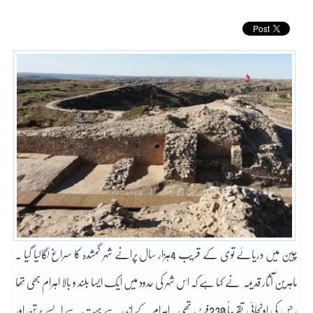
چین میں دریائے توی کے قریب 4ہزار سال پرانے شہر گمشدہ کا سراغ لگالیا گیا ۔
ماہرین آثار قدیمہ نے کہا ہے کہ اس شہر کی حدود میں ایک ایسا بلند و بالا اہرام بھی تھا
، جس کی اونچائی تقریباً 230فٹ تھی۔ اہرام کے اندر سے بہت سے ایسے برتن اور