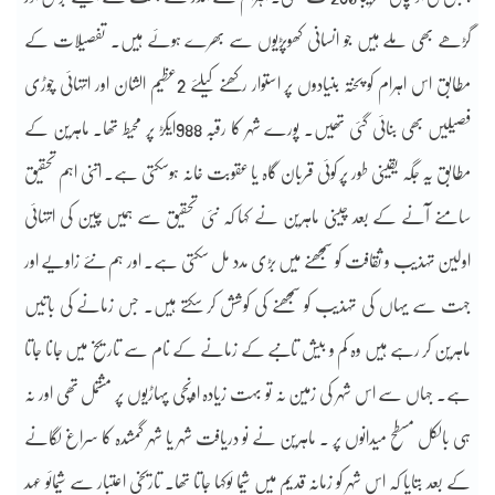
گڑھے بھی ملے ہیں جو انسانی کھوپڑیوں سے بھرے ہوئے ہیں۔ تفصیلات کے
مطابق اس اہرام کو پختہ بنیادوں پر استوار رکھنے کیلئے 2عظیم الشان اور انتہائی چوڑی
فصیلیں بھی بنائی گئی تھیں۔ پورے شہر کا رقبہ 988ایکڑ پر محیط تھا۔ ماہرین کے
مطابق یہ جگہ یقینی طور پر کوئی قربان گاہ یا عقوبت خانہ ہوسکتی ہے۔ اتنی اہم تحقیق
سامنے آنے کے بعد چینی ماہرین نے کہا کہ نئی تحقیق سے ہمیں چین کی انتہائی
اولین تہذیب و ثقافت کو سمجھنے میں بڑی مدد مل سکتی ہے۔ اور ہم نئے زاویے اور
جہت سے یہاں کی تہذیب کو سمجھنے کی کوشش کر سکتے ہیں۔ جس زمانے کی باتیں
ماہرین کر رہے ہیں وہ کم و بیش تانبے کے زمانے کے نام سے تاریخ میں جانا جاتا
ہے۔ جہاں سے اس شہر کی زمین نہ تو بہت زیادہ اونچی پہاڑیوں پر مشتمل تھی اور نہ
ہی بالکل مسطح میدانوں پر ۔ ماہرین نے نو دریافت شہر یا شہر گمشدہ کا سراغ لگانے
کے بعد بتایا کہ اس شہر کو زمانہ قدیم میں شیما ئوکہا جاتا تھا۔ تاریخی اعتبار سے شیمائو عہد