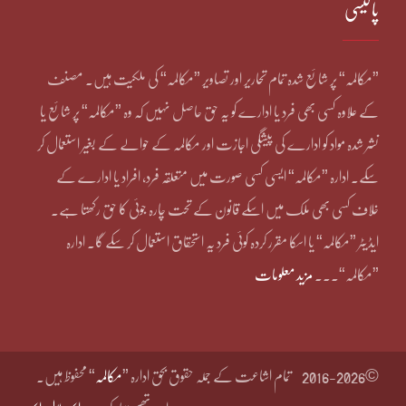
پالیسی
”مکالمہ“ پر شائع شدہ تمام تحاریر اور تصاویر ”مکالمہ“ کی ملکیت ہیں۔ مصنف
کے علاوہ کسی بھی فرد یا ادارے کو یہ حق حاصل نہیں کہ وہ ”مکالمہ“ پر شائع یا
نشر شدہ مواد کو ادارے کی پیشگی اجازت اور مکالمہ کے حوالے کے بغیر استعمال کر
سکے۔ ادارہ ”مکالمہ“ ایسی کسی صورت میں متعلقہ فرد، افراد یا ادارے کے
خلاف کسی بھی ملک میں اسکے قانون کے تحت چارہ جوئی کا حق رکھتا ہے۔
ایڈیٹر ”مکالمہ“ یا اسکا مقرر کردہ کوئی فرد یہ استحقاق استعمال کر سکے گا۔ ادارہ
”مکالمہ“۔۔۔
مزید معلومات
©2016-2026
تمام اشاعت کے جملہ حقوق بحق ادارہ ”
مکالمہ
“ محفوظ ہیں۔