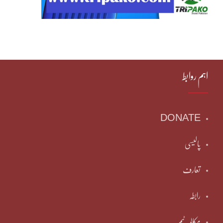
اہم روابط
DONATE
پالیسی
تعارف
رابطہ
مکالمہ ٹیم