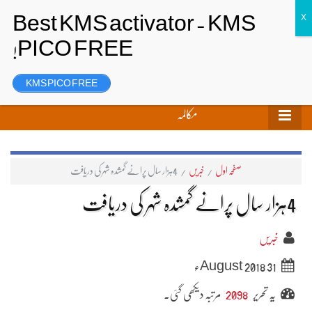
تحریر بھیجیں
لاگ ان
رجسٹر
KMS PICO FREE
مکالمہ
صفحہ اول
/
خبریں
/
4ہزار سال پرانے گمشدہ شہر کی دریافت
4ہزار سال پرانے گمشدہ شہر کی دریافت
خبریں
31 August 2018ء
یہ تحریر
2098
مرتبہ دیکھی گئی۔