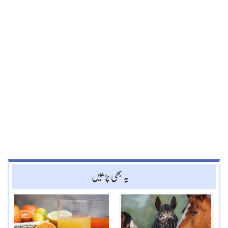
یہ بھی پڑھیں