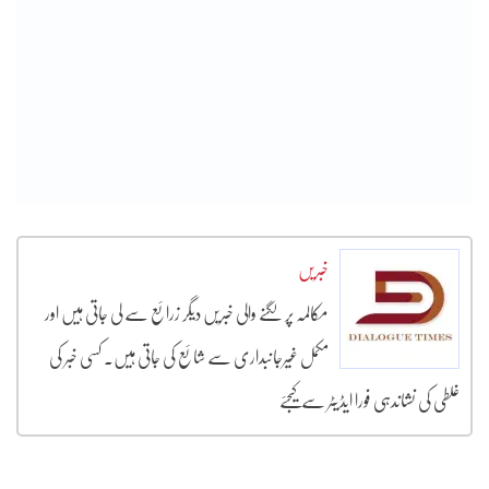
خبریں
مکالمہ پر لگنے والی خبریں دیگر زرائع سے لی جاتی ہیں اور
مکمل غیرجانبداری سے شائع کی جاتی ہیں۔ کسی خبر کی
غلطی کی نشاندہی فورا ایڈیٹر سے کیجئے