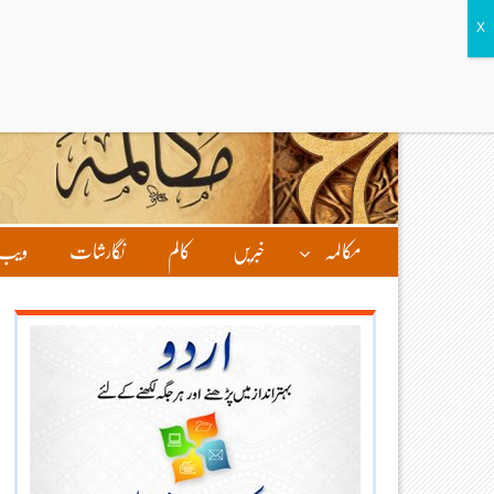
مکالمہ
خبریں
کالم
نگارشات
ویب 