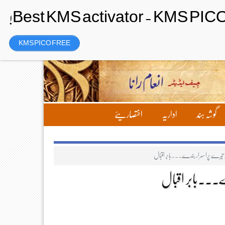
Saturday، 8 August 2026ء
تحریر بھیجیں
لاگ ان
رجسٹر
KMS PICO FREE
گوشہ ہند
اداریہ
اختصاریئے
ہ تیرے پراسرار بندے۔۔۔بابر اقبال
ے۔۔۔بابر اقبال