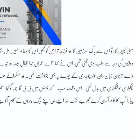
ہیلی کاپٹر رکا، تو اس سے پاک سرزمین کا وہ فرزند اترا جس کو کبھی اس کا مقام نہیں مل سکا 
دوانیوں کی وجہ سے داب دی گئی تھی، اس نے کہا ’’اے عمران تیرا اقبال بلند ہو، تیر
والے ترجمان زبان دان فواد چوہدری کے چہرے پر بھی بشاشت تھی۔ وہ مسکراتے ہوئے 
ناگواری خوشگواری میں بدل گئی۔ اس وقت سب کے ذہنوں میں بی بی کا جملہ گونجا:’’اللہ
پیارا آپ کا کام آسان کرے گا، بے شک خدا ایسے ہی اپنے نیک بندوں کے کام آتا ہ