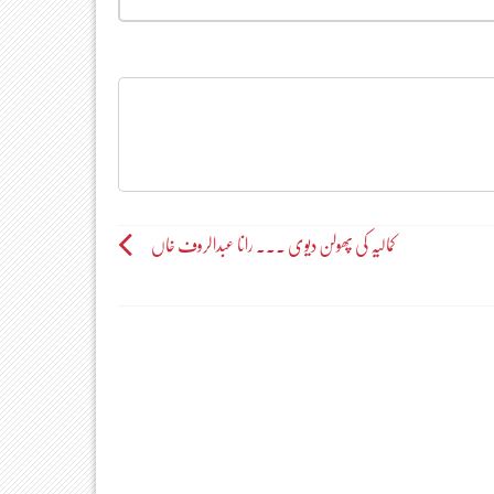
کمالیہ کی پھولن دیوی ۔۔۔ رانا عبدالروف خاں