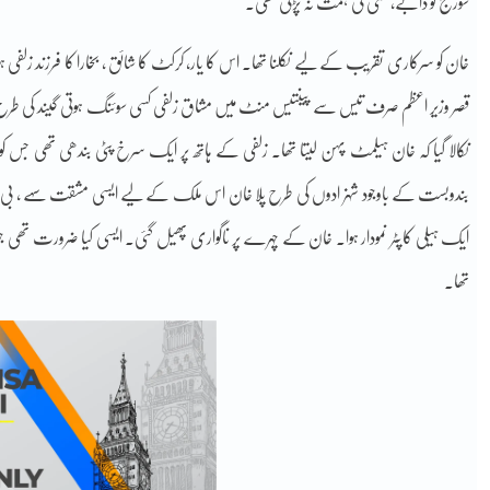
سورج کو دابے، کسی کی ہمت نہ پڑتی تھی۔
خان کو سرکاری تقریب کے لیے نکلنا تھا۔ اس کا یار، کرکٹ کا شائق ، بخارا کا فرزند زلفی ہ
قصر وزیر اعظم صرف تیس سے پینتیس منٹ میں مشاق زلفی کسی سوئنگ ہوتی گیند کی طرح لے
نکالا گیا کہ خان ہیلمٹ پہن لیتا تھا۔ زلفی کے ہاتھ پر ایک سرخ پٹی بندھی تھی جس کو
بندوبست کے باوجود شہزادوں کی طرح پلا خان اس ملک کے لیے ایسی مشقت سہے ، بی بی ی
ایک ہیلی کاپٹر نمودار ہوا۔ خان کے چہرے پر ناگواری پھیل گئی۔ ایسی کیا ضرورت تھی جو یہ
تھا۔