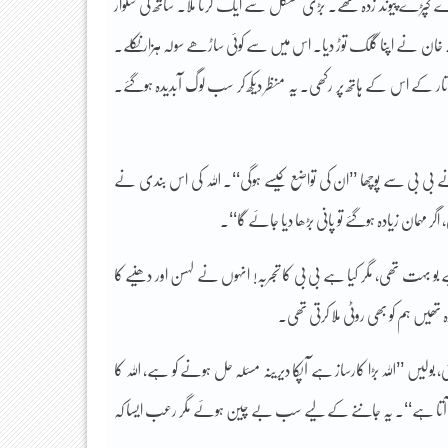
ارے کپڑے پیوند زدہ تھے۔ بڑی مشکل سے ایک کرتا ملا۔ ساتھ کی شلوار
اٹھا۔ خان نے اپنا گلک توڑ دیا۔ اس میں سے کوئی ساڑھے سولہ ہزار نکلے۔
نتھ اتار کے اس کے ہاتھ پر رکھی۔ یہ منظر دیکھ کر سب لوگ آبدیدہ ہوگئے۔
 بی سے پوچھا ’’ان کی تواضع کیسے ہوگی‘‘۔ اللہ کی اس بندی نے
مہمان زیادہ ہوگئے تو پانی بڑھا دیا جائے گا‘‘۔
 بو بہت تھی، مگر کیا ہے بی بی کا تجربہ! انہوں نے لہسن اور دھنیے کا
دہ تھیں ہم کو بھی روٹی ملا کرتی تھی۔
 ’’اللہ بڑا کارساز ہے آپکا دیرینہ مسئلہ حل ہونے کو ہے، اللہ کا
آتا ہے‘‘۔ یہ جاننے کے لیے سب بے چین ہوئے مگر رعب ایسا کہ