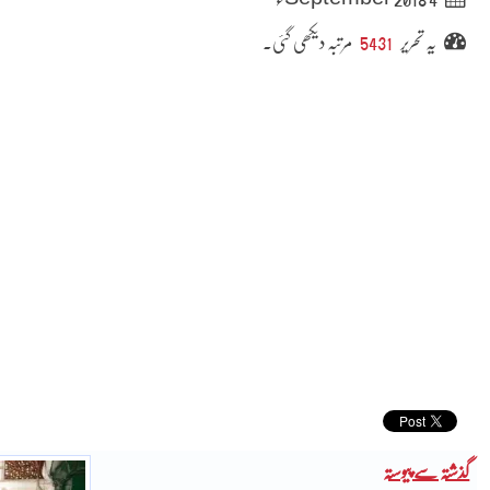
یہ تحریر
5431
مرتبہ دیکھی گئی۔
گذشتہ سے پیوستہ