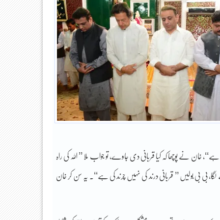
رض ہے‘‘، خان نے پوچھا کہ کیا قربانی دی جاوے، تو جواب ملا ’’ اللہ کی راہ
لگا، بی بی بولیں ’’ قربانی درند کی نہیں چرند کی ہے‘‘۔ یہ سن کر خان