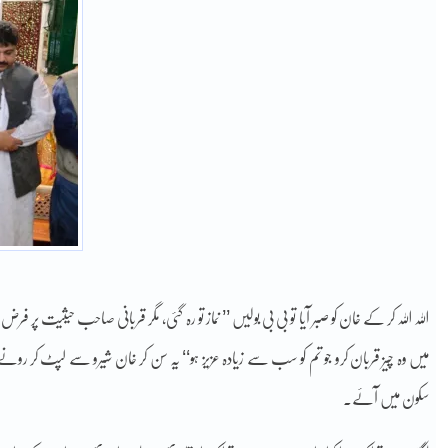
اللہ اللہ کر کے خان کو صبر آیا تو بی بی بولیں ’’ نماز تو رہ گئی، مگر قربانی صاحب حیثیت پر ف
میں وہ چیز قربان کرو جو تم کو سب سے زیادہ عزیز ہو‘‘ یہ سن کر خان شیرو سے لپٹ کر رونے 
سکون میں آئے۔