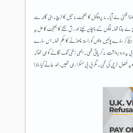
ونڈا ففٹی لے آیا۔ نہ پروٹوکول کا جھنجٹ نہ تیل کا خرچ۔ بنی گالہ سے
 جاتا تھا۔ لوگوں کے پہچان لینے اور رش لگنے کا جھنجٹ کا حل یہ
 دیکھ کر سارے پولیس والوں کو راستہ چھوڑنے کا حکم تھا۔ اس سارے
ہ درد برداشت نہ کر پاتی تھی۔ ابھی زلفی کک لگانے کو ہی تھا کہ
 فضول خرچی کی گئی۔ مگر بی بی مسکرا رہی تھیں، اللہ جانے کیا ماجرا