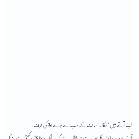
اب آتے ہیں ‘مکالمہ’ سائٹ کے سب سے بڑے جواز کی طرف۔
تو اس ویب سائٹ کا سب سے بڑا جواز یہ ہے کہ یہ ایک اپنا جواز رکھتی ہے، نہ کہ