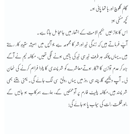
گالم گلوچ اور ہا تھا پائی ہو۔
کچھ منفی ہو!
اس کا جواز ہمیں حکیم الامّت ؒکے اشعار میں جا بجا مل جاتا ہے۔
آپؒ فرماتے ہیں کہ زندگی خیر اورشر کا مجموعہ ہے جو آپس میں ہمیشہ ستیزہ کار رہتے
ہیں۔یہاں چونکہ ہر طرف خیر ہی خیر کی باتیں ہونے لگی تھیں، مکالمہ ٹیم نے آگے
بڑھ کر عدم توازن کا شکار ہوتےمعاشرے کو شر پسندی کا پلڑا فراہم کرنے کی ٹھان
لی۔ آپ دیکھیے گا، چند ہی روز میں یہاں رونق سی لگ جائے گی۔ یعنی جتنے بھی
شر پسند ہیں،مکالمہ پلیٹ فارم پر آدھمکیں گے، ہمارے ہمرکاب ہو جائیں گے
،اورظلمت رات کی سیماب پا ہو جائے گی!