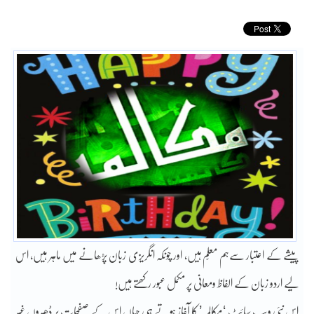
پیشے کے اعتبار سےہم معلّم ہیں، اور چونکہ انگریزی زبان پڑھانے میں ماہر ہیں، اس
لیے اردو زبان کے الفاظ ومعانی پر مکمل عبور رکھتے ہیں!
اس نئی ویب سائٹ ‘مکالمہ’ کا آغاز ہوتے ہی جہاں اس کے صفحات پر ڈھیروں غیر