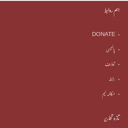
اہم روابط
DONATE
پالیسی
تعارف
رابطہ
مکالمہ ٹیم
تازہ تحاریر