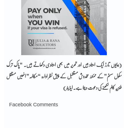
(ہمایوں تارڑ ایک استاد ہیں اور تحریر میں بھی استادی دکھاتے ہیں۔ “پاک ترک
سکول سسٹم” کے ممکنہ مخدوش مستقبل کے پیش نظر ادارہ “مکالمہ” انھیں مستقل
طنزیہ کالم لکھنے کی دعوت دیتا ہے۔ ایڈیٹر)
Facebook Comments