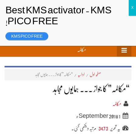
تحریر بھیجیں
لاگ ان
رجسٹر
KMS PICO FREE
مکالمہ
صفحہ اول
/
اداریہ
/
“مکالمہ” کا جواز ۔۔۔ ہمایوں مجاہد
“مکالمہ” کا جواز ۔۔۔ ہمایوں مجاہد
مکالمہ
1 September 2018ء
یہ تحریر
3473
مرتبہ دیکھی گئی۔