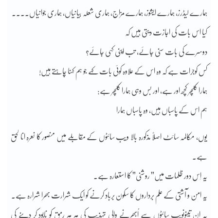
ہمارے لیڈرز، ہمارے ایشوز، ہمارے مزاج، ہماری شعلہ بیانیاں، ہماری جوانیاں۔۔۔۔
کیا اس بات کی اجازت دیتی ہیں کہ
دوسرے کی بات سنی جائے، تب اپنی کہی جائے؟
کس کوجرات ہے کہ وہ اس کے علاوہ کوئی بات کہے جو ہم کہنا چاہتے ہیں!
ہمارا کلچر کچھ اور ہے، اور بس وہی ہمارا کلچر ہے:
ہم اس کے پاسباں ہیں، وہ پاسباں ہمارا
یوں، مکالمہ سائٹ اصلاً مذکورہ بالا ویب سائٹوں کے مقابلے میں منصور کا نعرہ انا لحق
ہے۔
یہ اِس دور ظلمات میں” روشنی” کا استعارہ ہے۔
یہ امن و آشتی کے علم برداروں کا سکون برباد کرنے کو ایک شرارت بھرا شرارہ ہے۔
یہ ان تینوںویب سائٹوں سے اُبھرنے والی تہذیب کی ہر ہر رمق کو نابود کر دینے کی