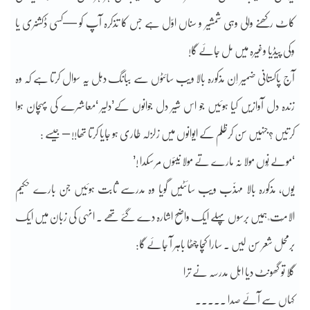
کاٹ رکھنے والی وہی شمشیر و سناں اوّل ہے جس کا تذکرہ آپ کو —کسی ڈکشنری یا
وِکی پیڈیا وغیرہ میں مل جائے گا!
آج پاکستانی ضمیر اِن مذکورہ بالا ویب سائٹوں سے ببانگ دہل یہ سوال کرتا ہے کہ وہ
زندہ دل آوازیں کیا ہوئیں جو اس شیر دل جوانوں کے’دلیر ‘معاشرے کی پہچان ہوا
کرتیں ؟جنہیں سن کرظلم کے ایوانوں میں زلزلہ طاری ہو جایا کرتا تھا!! – جیسے :
‘مولے نُوں مولا نہ مارے تے مولا نیئوں مر سکدا !’
یوں، مذکورہ بالا مہذّب ویب سائٹیں گویا وہ مدرسے ثابت ہوئیں جن بارے حکیم
الامّت ؒ ہمیں برسوں پہلے ایک واضح اشارہ دے گئے تھے ۔ انہی کی زبان میں ایک
برمحل شعر سن لیں ۔ سارا کچا چٹھا باہر آ جائے گا:
گلا تو گھونٹ دیا اہل مدرسہ نے ترا
کہاں سے آئے صدا ۔۔۔۔۔