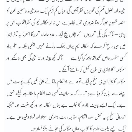
سنجیدہ اور فضول قسم کی تحریریں نظر آئیں گی، وہاں کم از کم ایک عددسنجیدہ و متین تحریر کا
منصّہِ شہود پر جلوہ گر ہونا ضروری تھا۔ ظاہر ہے اس خاطر مکالمہ ٹیم کی نظرِ انتخاب ہمی پر
پڑی – تا کہ کچی پکی تحریروں کے بیچوں بیچ ایک عدد عالمانہ تحریرکا ابھرنا یہ تاثر ابتدا
میں ہی راسخ کر دے کہ مکالمہ ٹیم یہاں جھک مارنے نہیں بیٹھی بلکہ یہ علَم جہاد
کسی مقصدِ خاص کیساتھ بلند کیا گیا ہے — تا کہ کچھ پیشہ ورانہ سنجیدگی بھی دِکھے اور
‘مکالمہ’ کا جواز پوری طرح کھل کر سامنے آسکے۔
مکالمہ کا جواز اوپری سطح پر ایک تو وہ ہے جو انعام رانا نے اپنی فیس بک پوسٹ میں
پہلے سے بیان کر دیا ہے: “۔۔۔ کہ یہ سائیٹ کسی ضد، انتقام یا مقابلے کیلیے نہیں
ہے۔ ایک ایسے پلیٹ فارم کا خواب ہے جہاں مکالمہ ہو اور کچھ مثبت ہو۔”جبکہ
اندرونی سطح پر یہ محض ضد، انتقام، مقابلہ، ہٹ دھرمی، عناد اور فساد وغیرہ ہی ہے۔
ایک ایسے پلیٹ فارم کا خواب جہاں مکالمہ کی بجائے دنگا فساد ہو۔