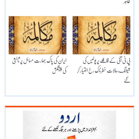
طاہر
پی ٹی آئی کے قافلے پر پولیس کی
ایران کی پاک بھارت مسائل پر ثالثی
شیلنگ،حالات خطرناک رخ اختیار کر
کی پیشکش
گئے