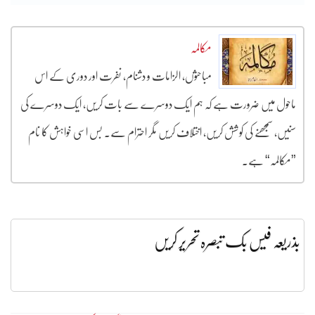
مکالمہ
مباحثوں، الزامات و دشنام، نفرت اور دوری کے اس
ماحول میں ضرورت ہے کہ ہم ایک دوسرے سے بات کریں، ایک دوسرے کی
سنیں، سمجھنے کی کوشش کریں، اختلاف کریں مگر احترام سے۔ بس اسی خواہش کا نام
”مکالمہ“ ہے۔
بذریعہ فیس بک تبصرہ تحریر کریں