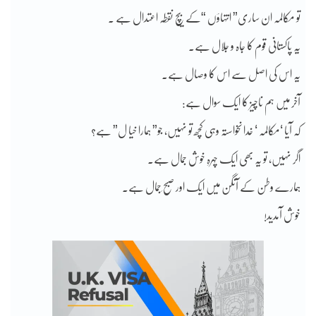
تو مکالمہ ان ساری” انتہاؤں “کے بیچ نقطہ اعتدال ہے ۔
یہ پاکستانی قوم کا جاہ و جلال ہے۔
یہ اس کی اصل سے اس کا وصال ہے۔
آخر میں ہم ناچیز کا ایک سوال ہے:
کہ آیا ‘مکالمہ ‘ خدا نخواستہ وہی کچھ تو نہیں، جو” ہمارا خیا ل” ہے؟
اگر نہیں، تو یہ بھی ایک چہرہِ خوش جمال ہے۔
ہمارے وطن کے آنگن میں ایک اور صبح ِجمال ہے۔
خوش آمدید!