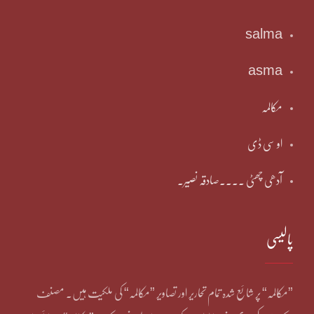
salma
asma
مکالمہ
او سی ڈی
آدھی چھٹی ۔۔۔۔صادقہ نصیر۔
پالیسی
”مکالمہ“ پر شائع شدہ تمام تحاریر اور تصاویر ”مکالمہ“ کی ملکیت ہیں۔ مصنف