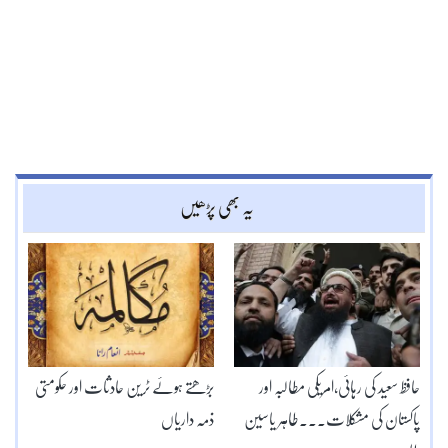
یہ بھی پڑھیں
حافظ سعید کی رہائی،امریکی مطالبہ اور
بڑھتے ہوئے ٹرین حادثات اور حکومتی
پاکستان کی مشکلات۔۔۔طاہر یاسین
ذمہ داریاں