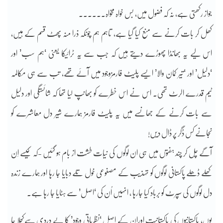
جواز رکھتی ہے، نہ کہ فضول میں، بس خواہ مخواہ۔۔۔۔۔۔
کھل کر بات کرنے سے منع کیا گیا ہے، تاہم ہم چونکہ ذرا منہ پھٹ قسم کے ہیں،
اس لیے یہ بھانڈا پھوڑے دیتے ہیں کہ جب سے یہ ٹرائیکا یعنی ‘ہم سب’ اور
‘دلیل’ اور ‘تیر کمان والا’ ایسے پلیٹ فارمزوجود میں آئے تھے، تب سے ہی مکالمہ
ٹیم قدرے الرٹ تھی۔ اس نے اس خطرے کو بھانپ لیا تھا کہ شائستگی اور دلیل
سے بات کرنے کے جھانسے میں یہ پلیٹ فارمز ہمارے شیر دل معاشرے کو
نجانے کس ڈگر پر ڈال دیں!
آگے چل کر چند ہفتوں میں ہی ان لوگوں کی نیّات طشت از بام ہو گئیں -کہ کیسے اِن
کھلے ڈھلے پاکستانی لوگوں کو تہذیب کے مصنوعی خول تلے دبایا جا رہا اور ہمارے زندہ
دل لوگوں کی سپرٹ کو برباد کیا جارہا ، انہیں اُن کی ‘اصل’ سے ہٹایا جا رہا ہے۔
یوں، پاکستانیوں کی پاکستانیت اوران کے اصل ‘نظریاتی وجود’ کا بے دردی سےکچلا جا