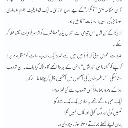
نا ہی مکالمہ یعنی” تُو تکرار”کے لیے روحِ جواز بنی۔ ایک ایسا پلیٹ فارم جو ہماری
سوسائٹی کی “دیرینہ روایات” کا امین ہو۔
ٹرائیکا کے زیر اثر یہ اس تیزی سے ‘زوال پذیر’ معاشرے کو از سر ِنو حیات تازہ عطا کر
سکے ۔
ضرورت محسوس ہوئی کہ تُو تُو مَیں مَیں سے لبریز ایک ویب سائٹ کو منظر عام پر لا
کراپنے گم گشتہ،اُسی “درخشاں” ماضی کے ہڑ بڑا اٹھنے کا دھماکہ کیا جائے۔ اِن تہذیب
و شائستگی کے علمبرداروں کی آنکھوں میں آنکھیں ڈال کر پوچھا جائے کہ :
خدا کے بندو! بھلا ہمارا کسی تہذیب سے کیا لینا دینا!!
ایک ہمی رہ گئے تھے یہ ساری بک بک سننے کو!
تمہیں کوئی اور لوگ، کوئی اور ملک نہیں ٹکرا
جہاں اپنے فلسفے جھاڑتے؟ مثلاً سوٹزر لینڈ وغیرہ۔