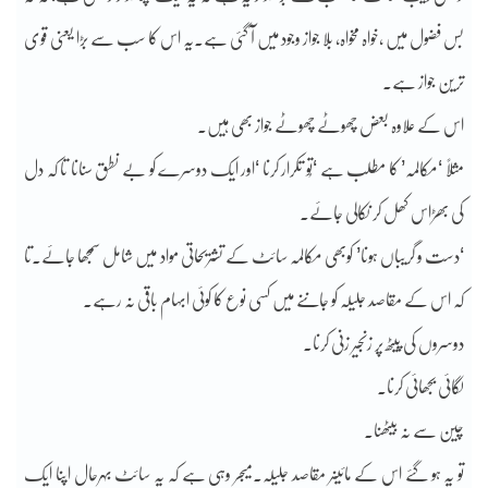
بس فضول میں ،خواہ مخواہ، بلا جواز وجود میں آ گئی ہے۔یہ اس کا سب سے بڑا یعنی قوی
ترین جواز ہے۔
اس کے علاوہ بعض چھوٹے چھوٹے جواز بھی ہیں۔
مثلاً ‘مکالمہ’ کا مطلب ہے ‘تُو تکرار کرنا ‘اور ایک دوسرے کو بے نطق سنانا تا کہ دل
کی بھڑاس کھل کر نکالی جائے۔
‘دست و گریباں ہونا’ کوبھی مکالمہ سائٹ کے تشریحاتی مواد میں شامل سمجھا جائے۔تا
کہ اس کے مقاصد جلیلہ کو جاننے میں کسی نوع کا کوئی ابہام باقی نہ رہے۔
دوسروں کی پیٹھ پر زنجیر زنی کرنا۔
لگائی بجھائی کرنا۔
چین سے نہ بیٹھنا۔
تو یہ ہو گئے اس کے مائینر مقاصد جلیلہ۔میجر وہی ہے کہ یہ سائٹ بہرحال اپنا ایک