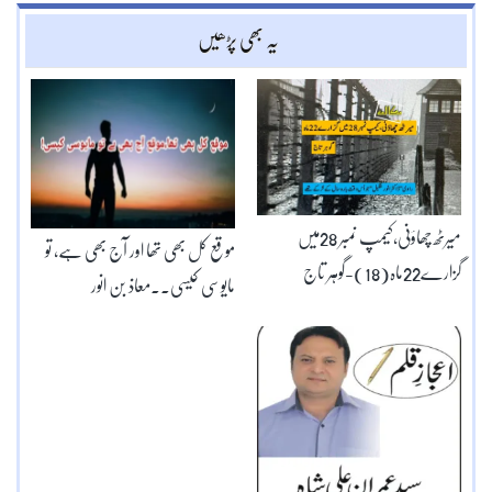
یہ بھی پڑھیں
میرٹھ چھاؤنی،کیمپ نمبر 28میں
موقع کل بھی تھا اور آج بھی ہے، تو
گزارے22ماہ(18)-گوہر تاج
مایوسی کیسی۔۔معاذ بن انور