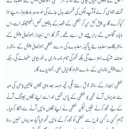
انہوں نے دونوں میاں بیوی سے کہا کہ اگر لکشمی بھولبھائی پیٹل سے معاہدہ کے
تحت شادی کر لے تو آپ لوگوں کی قسمت بدل جائے گی اور وہ ہر ماہ 8 ہزار روپے ادا
کیا کرے گا، یہ پیش کش سن کر لکشمی کے شوہر کے باچھیں کھل اٹھیںکیونکہ اسے دس
ماہانہ تنخواہوں کے برابر پیسے مل رہے تھے۔ آخر کار اس زمیندار بھولبھائی پیٹل کے
ساتھ باقاعدہ معاہدہ طے پا گیا۔ معاہدے کی رو سے لکشمی بھولبھائی پیٹل کے ساتھ نہ
صرف شریک بستر رہے گی بلکہ گھر کی تمام ذمہ داری بہ طور بیوی سنبھالے گی، جبکہ
اسے پیٹل خاندان کے سارے افراد کا خیال بھی رکھنا پڑے گا۔
لکشمی زمیندار کے ساتھ خوش رہنے لگی، کچھ عرصہ بعد وہی تینوں خواتین(جن کی وجہ
سے وہ یہاں آئے تھی) لکشمی کے پاس گئیں اور اسے اپنے گاؤں نیترنگ آنے
کے لیے مجبور کرنے لگیں لیکن لکشمی نے اپنے گاؤں واپس آنے سے انکار کردیا۔
تاہم کسی نہ کسی طرح سے لکشمی کو مجبور کرکے واپس گھر لایا گیا، وہ یہاں نہیں رہنا