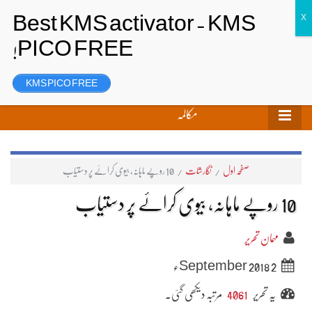
تحریر بھیجیں
لاگ ان
رجسٹر
KMS PICO FREE
مکالمہ
صفحہ اول
/
نگارشات
/
10 روپے ماہانہ، بیوی کرائے پر دستیاب
10 روپے ماہانہ، بیوی کرائے پر دستیاب
مہمان تحریر
2 September 2018ء
یہ تحریر
4061
مرتبہ دیکھی گئی۔