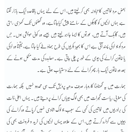
بعض مرد خواتین کا تبادلہ بھی کرلیتے ہیں، اس کے لئے یہاں باقاعدہ ایک بازار لگتا
ہے جہاں لڑکیوں کو گاہکوں کے سامنے پیش کیاجاتاہے، وہ گھنٹوں تک کھڑی رہتی
ہیں، گاہک آتے ہیں، عورتوں کا ایسا جائزہ لیتے ہیں جیسے وہ کوئی مویشی ہوں۔ جس
مرد کو جو لڑکی پسند آتی ہے اس کا بھیڑ بکریوں کی طرح بھاؤ طے کیا جاتا ہے، نتیجتاً وہ لڑکی
یا خاتون کرائے کی بیوی کے طور پر چلی جاتی ہے۔ معاہدہ کی مدت مکمل ہونے کے
بعد وہ خاتون ایک بار پھر کرائے کے لئے دستیاب ہوتی ہے۔
بھارت میں یہ گھناؤنا کاروبار صرف مدھیہ پردیش تک ہی محدود نہیں بلکہ بھارت
کی مغربی ریاست گجرات میں بھی لوگ بیویاں کرائے پر دیتے ہیں۔ یہاں اعلیٰ ذات
کی برادریوں میں خواتین کی کمی کے سبب جو لوگ شادی نہیں کرپاتے وہ کرائے کی
بیویوں سے گزارہ کرتے ہیں، اس کے علاوہ یہاں لڑکیوں کی خرید و فروخت بھی کی