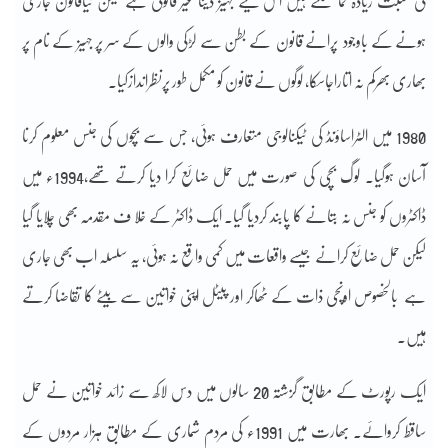
کی نسبت زیادہ کما سکتے ہیں اس لیے جہیز دینا غیر قانونی ہے لیکن نیاقانون جاری
ہونے کے باوجود پرانے قانون کے بطن سے لڑکی والوں کے سر پر جہیز کے نام پر
بھاری بھرکم نہ اتاراجاسکا، لوگوں نے قانون کو مکمل طور پرنظراندازکیا۔
1980 میں الٹراساؤنڈ کی ٹیکنالوجی متعارف ہوئی، جس سے بچوں کی جنس معلوم کرنا
آسان ہوگیا۔ لوگ بچی کی صورت میں حمل ضائع کرا دیا کرتے تھے،1994ء میں
ڈاکٹروں کو جنس نہ بتانے کا پابند کردیا گیا۔ ایک ڈاکٹر کے خلا ف مقدمہ بھی چلایا گیا
لیکن حمل ضائع کرانے جیسے واقعات میں کمی واقع نہ ہوئی، یہ سلسلہ اب بھی جاری
ہے بالخصوص اونچی ذات کے ٹھاکر اور پیٹل اپنی خواتین سے بیٹے کا تقاضا کرتے
ہیں۔
ایک رپورٹ کے مطابق گزشتہ 20 سالوں میں دس لاکھ سے زائد خواتین نے حمل
ساقط کروائے۔ بھارت میں 1991ء کی مردم شماری کے مطابق ہزار مردوں کے