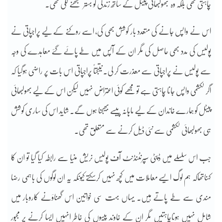
چاہتی تھی بلکہ وہ بھولبھائی پیٹل کے ساتھ زندگی کو بہتر سمجھنے لگی تھی۔
اس نے واپس جانے کی متعدد بار کوشش بھی کی، اسے روکنے کے لیے پراجپاتی نے
پولیس کی مدد بھی حاصل کی مگر ان کے آپس میں طے پائے گئے معاہدے کی وجہ
سے پولیس نے پراجپاتی سے معذرت کر لی۔ نتیجتاً پراجپاتی اس بات پر راضی ہوگیا کہ
اگر لکشمی واپس جانا چاہتی ہے تو مجھے کوئی اعتراض نہیں لیکن اس کے لیے بھولبھائی
پیٹل کو ہمارے خاندان کے لیے ماہانہ پیسے بھیجنا ہوں گے۔ شاید اس کی ساری کوشش
ہی بھولبھائی لکشمی سے نئی ڈیل کرنے سے متعلق تھی۔
جب اس سلسلے میں ڈپٹی سپرنٹنڈنٹ آف پولیس نریش منیا سے رابطہ کیا گیا تو ان کا
کہناتھاکہ ہم لوگ ایسے معاملات میں کچھ نہیں کرسکتے کیونکہ یہ ان لوگوں کی باہمی رضا
مندی سے طے پاتے ہیں۔ یہاں بہت سی خواتین اس گھناؤنے کاروبار میں
شامل نہیں ہوناچاہتیں مگر ان کے خاوند پیسوں کی خاطر انہیں ایسا کرنے پر مجبور