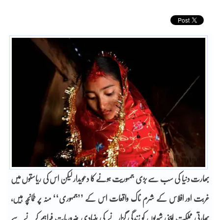
بھارت دنیا کی سب سے بڑی جمہوریت ہونے کا دعویدار لیکن اس کی ریاستوں میں
غربت اور افلاس کے شرم ناک واقعات اس کے ’’جمہوری‘‘ منہ پر طمانچہ ہیں،
بھارتی مملکت اپنی شہریوں کو زندگی گزارنے کی بنیادی ضروریات فراہم کرنے سے