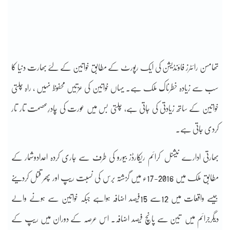
تھامسن رائٹرز فاؤنڈیشن کی ایک رپورٹ کے مطابق خواتین کے لئے بھارت دنیا کا
سب سے زیادہ خطرناک ملک ہے۔ یہاں خواتین کی عزتیں محفوظ نہیں ، راہ چلتی
خواتین کے ساتھ زیادتی کی جاتی ہے، چلتی بس میں عورت کی چادرِعصمت تار تار
کردی جاتی ہے۔
بھارتی ادارے نیشنل کرائم ریکارڈز بیورو کی طرف سے جاری کردہ اعدادوشمار کے
مطابق ملک میں 2016-17ء میں گزشتہ برس کی نسبت ریپ اور پھر قتل کردینے
جیسے واقعات میں 12سے 15فیصد اضافہ ہواہے جبکہ خواتین سے ہونے والے
دیگرجرائم میں تین سے پانچ فیصد اضافہ۔ اس عرصہ کے دوران میں ریپ کے