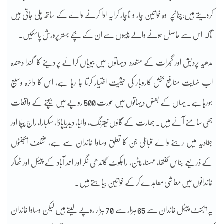
کردیتے ہیں،چنانچہ وہ خواتین چار و ناچار کرایہ ادا کرنے والے کے ساتھ چلی جاتی ہیں
تاکہ اس سے حاصل ہونے والے پیسوں سے ان کے بچے بہتر پرورش پاسکیں۔
مدھیہ پردیش اور گجرات کے متعدد دیہاتوں میں بیویاں کرائے پر دینے کا گندا دھندہ
اب نہایت منافع بخش کاروبار کی حیثیت اختیار کرتا جا رہا ہے، اس کا دائرہ وسیع
ہورہاہے۔ یہاں کے بعض دیہاتوں میں عورت 500 روپے میں بیچنے کے واقعات
بھی سامنے آئے ہیں۔ بھارت کے گاؤں نیترنگ، والیا، دیدیاپاڈا، سکبارا، راج پپلا اور
جغادیہ میں رہنے والے قبائلی جن کا تعلق وساوا خاندان سے ہے، مختلف ایجنٹوں
کے ذریعے بناس کنتھا، مہسنا، پٹن، راجکوٹ گاندھی نگر اور احمد آباد کے پیٹل اور ٹھاکر
خاندانوں میں معاشی معاہدے کرکے خواتین بیاہتے ہیں۔
یہ ایجنٹ پیٹل خاندان سے 65 ہزار سے 70 ہزار روپے لیتے ہیں لیکن وساوا خاندان