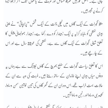
جاتی ہے۔ بعض عورتیں گھریلو مسائل اور غربت کے ہاتھوں تنگ آ کر ازخود ایسا
کرنے پر مجبور ہیں۔
مثلاً گجرات کے ایک گاؤں میں نچلی ذات کے ایک شخص ’’پراجپاتی‘‘ نے اپنی
بیوی لکشمی کو ماہانہ کرایہ پر ایک زمیندار کو دے رکھا ہے، زمیندار بھولبھائی پیٹل کا
تعلق شمالی گجرات کے ایک گاؤں سے ہے، لکشمی کی عمر32 سال ہے اور اس
کے چار بچے ہیں۔
اس کا تعلق ریاست گجرات کے ضلع بھرچ کے گاؤں نیترنگ سے ہے،جہاں یہ
دونوں میاں بیوی اپنے خاندان کے ساتھ رہتے ہیں۔غربت کی وجہ سے ان کے
حالات بہت خراب تھے، اس دوران ان کے گھر گاؤں کی تین خواتین سمن وساوا،
کیسری وساوا اور رنجن وساوا آئیں۔