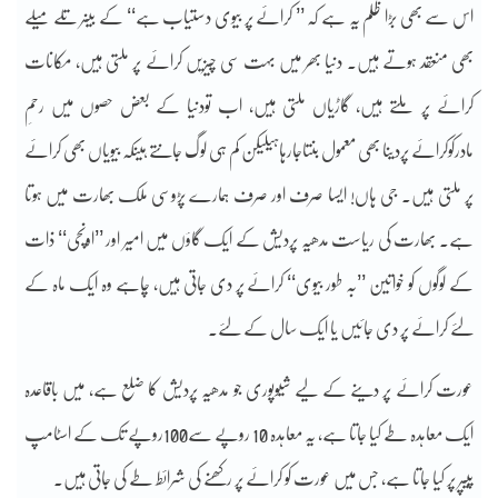
اس سے بھی بڑا ظلم یہ ہے کہ ’’ کرائے پر بیوی دستیاب ہے‘‘ کے بینر تلے میلے
بھی منعقد ہوتے ہیں۔ دنیا بھر میں بہت سی چیزیں کرائے پر ملتی ہیں، مکانات
کرائے پر ملتے ہیں، گاڑیاں ملتی ہیں، اب تودنیا کے بعض حصوں میں رحمِ
مادرکوکرائے پردینا بھی معمول بنتاجارہاہیلیکن کم ہی لوگ جانتے ہیںکہ بیویاں بھی کرائے
پر ملتی ہیں۔ جی ہاں! ایسا صرف اور صرف ہمارے پڑوسی ملک بھارت میں ہوتا
ہے۔ بھارت کی ریاست مدھیہ پردیش کے ایک گاؤں میں امیر اور ’’اونچی‘‘ ذات
کے لوگوں کو خواتین ’’بہ طور بیوی‘‘ کرائے پر دی جاتی ہیں، چاہے وہ ایک ماہ کے
لئے کرائے پر دی جائیں یا ایک سال کے لئے۔
عورت کرائے پر دینے کے لیے شیوپوری جو مدھیہ پردیش کا ضلع ہے، میں باقاعدہ
ایک معاہدہ طے کیا جاتا ہے، یہ معاہدہ 10 روپے سے100روپے تک کے اسٹامپ
پیپر پر کیا جاتا ہے، جس میں عورت کو کرائے پر رکھنے کی شرائط طے کی جاتی ہیں۔