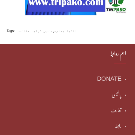
انڈیا
,
بھارت
,
دلہن
,
کرایہ
,
مکالمہ
Tags:-
اہم روابط
DONATE
پالیسی
تعارف
رابطہ