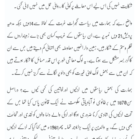
شکایت نہیں کی اس لیے اس معاملے پر کوئی کارروائی عمل میں نہیں لائی گئی۔
واضح رہے کہ بھارت میں ریاست گجرات غربت کے لحاظ سے14ویں جبکہ مدھیہ
پردیش21 ویں نمبر پر ہے، ان ریاستوں کے غریب کسان بھی بڑے زمینداروں کے
ظلم وستم کے شکار ہیں، زمین دار انھیں معاوضہ بھی انتہائی کم دیتے ہیں جس سے ان
کا گزر بسر مشکل سے ہوتا ہے، یہ لوگ معاشی طور پر اس قدر مسائل کا شکار ہوتے ہیں
کہ ان میں سے بعض لوگ اپنی غیرت کو بھی داؤ پر لگانے سے گریز نہیں کرتے۔
بھارت کی بعض ریاستوں میں لڑکیوں اورخواتین کی کمی کیوں ہے؟ دراصل
سن1870 میں برطانوی نو آبادیاتی حکومت نے ایک قانون پاس کیا تھا جس کے
تحت لڑکیوں کی شادی کرنا ضروری ہوگا اور لڑکی والے دلہا والوں کو نقدی اور تحائف
بھی دیں گے، یہ والدین پر ایک بڑا بوجھ تھا۔ پھر1961ء میں کہا گیا کہ لڑکے لڑکیوں