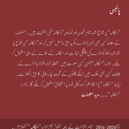
پالیسی
”مکالمہ“ پر شائع شدہ تمام تحاریر اور تصاویر ”مکالمہ“ کی ملکیت ہیں۔ مصنف
کے علاوہ کسی بھی فرد یا ادارے کو یہ حق حاصل نہیں کہ وہ ”مکالمہ“ پر شائع یا
نشر شدہ مواد کو ادارے کی پیشگی اجازت اور مکالمہ کے حوالے کے بغیر استعمال کر
سکے۔ ادارہ ”مکالمہ“ ایسی کسی صورت میں متعلقہ فرد، افراد یا ادارے کے
خلاف کسی بھی ملک میں اسکے قانون کے تحت چارہ جوئی کا حق رکھتا ہے۔
ایڈیٹر ”مکالمہ“ یا اسکا مقرر کردہ کوئی فرد یہ استحقاق استعمال کر سکے گا۔ ادارہ
”مکالمہ“۔۔۔
مزید معلومات
©2016-2026
تمام اشاعت کے جملہ حقوق بحق ادارہ ”
مکالمہ
“ محفوظ ہیں۔