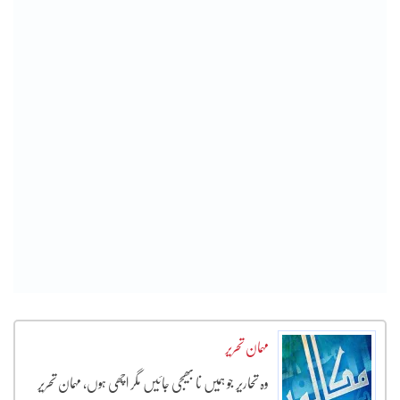
مہمان تحریر
وہ تحاریر جو ہمیں نا بھیجی جائیں مگر اچھی ہوں، مہمان تحریر