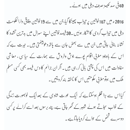
40فی صد کیسز صرف دہلی میں ہوئے۔
2016ء میں 187خواتین پر تیزاب پھینکا گیا،جن میں سے 19خواتین وفاقی دارالحکومت
دہلی میں تیزاب گردی کا شکار ہوئیں۔30فیصدخواتین اپنے سسرال میں بدترین تشدد کا
نشانہ بنائی جاتی ہیں جن میں سے بعض جان سے ہاتھ دھوبیٹھتی ہیں۔ حیرت ہے کہ
اس کے باوجود مغربی اقوام پورے جوش وخروش سے بھارت کے سیاسی ، معاشی
مفادات میں اس کی پشتی بانی کررہی ہیں۔ اگر ان جرائم کا دس فیصد بھی کسی مسلم
ملک میں ہوتو مغربی حکومتیں اس کا ناطقہ بند کردیتیں۔
کیا اس سے بڑا ظلم ہوسکتاہے کہ ایک عورت شادی کے بعد ایک خوبصورت زندگی
کے خواب سجاتے ہوئے شوہر کے گھر جاتی ہے، چند برسوں بعد اسے کرائے پر کسی
دوسرے شخص کے حوالے کردیاجاتاہے۔