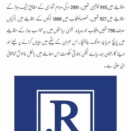
مقابلے میں945 خواتین تھیں، 2001 ء کی مردم شماری کے مطابق ایک ہزار کے
مقابلے میں927 تھیں، خصوصاً پنجاب میں 1000 لڑکوں کے مقابلے میں لڑکیاں
صرف 790 تھیں، پنجاب اور ہریانہ جیسی ریاستوں میں یہ تناسب ہزار کے مقابلے
میں پانچ سو یا چھ سو تک جاپہنچا۔ اس بحران کے نتیجے میں بیویاں کرائے پر لینے اور
دینے کا رجحان بڑھ رہاہے لیکن بھارتی حکومت اس معاملے میں بالکل خاموش تماشائی
بنی ہوئی ہے۔