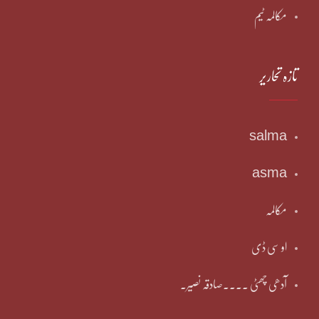
مکالمہ ٹیم
تازہ تحاریر
salma
asma
مکالمہ
او سی ڈی
آدھی چھٹی ۔۔۔۔صادقہ نصیر۔