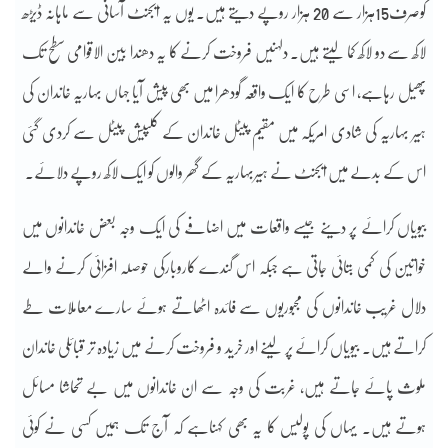
کوصرف15ہزار سے 20 ہزار روپے دیتے ہیں۔ یوں یہ ایجنٹ آسانی سے ماہانہ ڈیڑھ
لاکھ سے دو لاکھ کما لیتے ہیں۔ دلہنیں فروخت کرنے کا یہ دھندا بین الاقوامی سطح تک
پھیل رہاہے، اسی طرح کا ایک واقعہ گودھرا میں بھی پیش آیا جہاں بہاریہ خاندان کی
ہیر بہاریہ کی شادی امریکہ میں مقیم پیٹل خاندان کے کلپیش پیٹل سے کردی گئی
اس کے بدلے میں ایجنٹ نے ہیربہاریہ کے گھر والوں کو ایک لاکھ روپے دلائے۔
بیویاں کرائے پر دینے جیسے واقعات میں اضافے کی ایک وجہ بعض خاندانوں میں
خواتین کی کمی بتائی جاتی ہے جبکہ اس گندے کاروبارکی حوصلہ افزائی کرنے والے
دلال غریب خاندانوں کی مجبوریوں سے فائدہ اٹھاتے ہوئے سارے معاملات طے
کراتے ہیں۔ بیویاں کرائے پر لینے اور خرید و فروخت کرنے میں زیادہ تر قبائلی خاندان
ملوث پائے جاتے ہیں، غربت کی وجہ سے ان خاندانوں میں بے تحاشا مسائل
ہوتے ہیں۔ یہاں کی پولیس کا یہ بھی کہناہے کہ آج تک ہمیں کسی نے کوئی