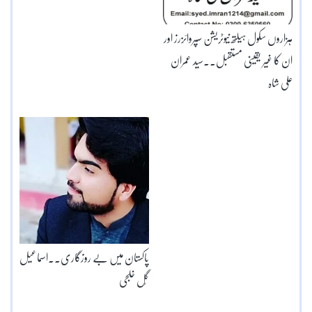
ہزاروں سکول ہیلتھ نیوٹریشن سپروائزرز اور
ان کا غیر یقینی مستقبل۔۔سید عمران
علی شاہ
پاکستان میں بے روزگاری۔۔اسماعیل
گُل خلجی