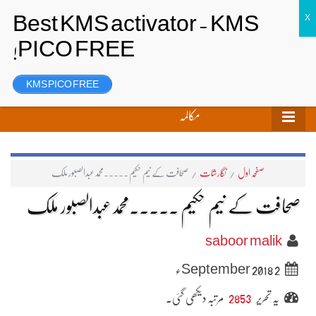
تحریر بھیجیں
لاگ ان
رجسٹر
KMS PICO FREE
مکالمہ
صفحہ اول
/
نگارشات
/
صحافت کے نیم حکیم ۔۔۔۔۔محمدعبدالصبور ملک
صحافت کے نیم حکیم ۔۔۔۔۔محمدعبدالصبور ملک
saboor malik
2 September 2018ء
یہ تحریر
2853
مرتبہ دیکھی گئی۔