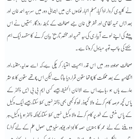
نے کلیدی کردار ادا کیا،مسلم اخبار نویسوں جن میں ابتدائی دور میں سرسید احمد خان اور
بعد ازاں حمید نظامی اور ظفر علی خان جسے صحافت کے نابغہ روزگار ہستیوں نے اس
پیشے کی اپنے لہو سے آبیاری کی،یہ تہمید اور مختصر تاریخ بیان کرنے کا مقصد ایک اہم
نکتے کی جانب توجہ مبذول کروانا ہے۔
صحافت موجودہ دور میں اس قدر اہمیت اختیار کر چکی ہے،کہ اسے عدلیہ،مقننہ،اور
انتظامیہ کے بعد مملکت کا چوتھا ستون قرار دیا جاتا ہے،لیکن اس چوتھے ستون کا جو حشر
ہمارے ہاں ہو رہاہے،اس سے الاامان الحفیظ،جیسے کسی ایم بی بی ایس ڈاکٹر کے
پاس کچھ عرصہ کام کرنے والا کمپوڈر خود کو کبھی بھی ڈاکٹر نہیں کہلا سکتا،جیسے ایک وکیل
کے پاس منشی کے طور پر کام کرنے والا وکیل نہیں کہلا سکتا،کیونکہ ڈاکٹر ہو یا وکیل،ہر
دو بننے کے لئے عمر کا بہترین حصہ کالجز اور یونیورسٹیز میں حصول علم کے لئے گزارنا