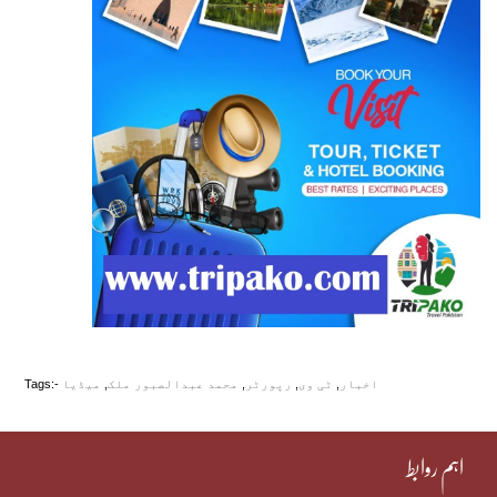
اخبار
,
ٹی وی
,
رپورٹر
,
محمد عبدالصبور ملک
,
میڈیا
Tags:-
اہم روابط