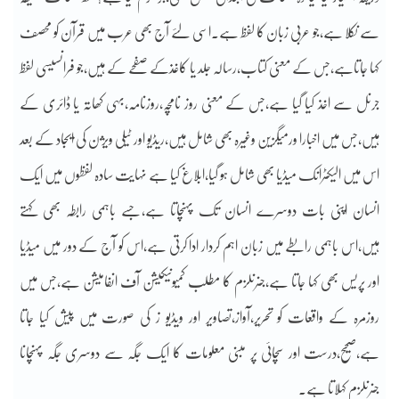
سے نکلا ہے،جو عربی زبان کا لفظ ہے۔اسی لئے آج بھی عرب میں قرآن کو محصف
کہا جاتاہے،جس کے معنی کتاب،رسالہ جلد یا کاغذکے صفحے کے ہیں،جو فرانسیسی لفظ
جرنل سے اخذ کیا گیا ہے،جس کے معنی روز نامچہ،روزنامہ،بہی کھاتہ یا ڈائری کے
ہیں،جس میں اخبارا ورمیگزین وغیرہ بھی شامل ہیں،ریڈیو اور ٹیلی ویژن کی ایجاد کے بعد
اس میں الیکٹرانک میڈیا بھی شامل ہو گیا،ابلاغ کیا ہے نہایت سادہ لفظوں میں ایک
انسان اپنی بات دوسرے انسان تک پہنچاتا ہے،جسے باہمی رابطہ بھی کہتے
ہیں،اس باہمی رابطے میں زبان اہم کردار ادا کرتی ہے،اس کو آج کے دور میں میڈیا
اور پریس بھی کہا جاتا ہے،جنرنلزم کا مطلب کمیونیکیشن آف انفامیشن ہے،جس میں
روزمرہ کے واقعات کو تحریر،آواز،تصاویر اور ویڈیو ز کی صورت میں پیش کیا جاتا
ہے،صحیح،درست اور سچائی پر مبنی معلومات کا ایک جگہ سے دوسری جگہ پہنچانا
جنرنلزم کہلاتا ہے۔