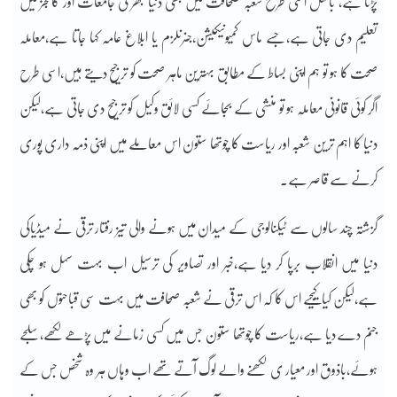
پڑتا ہے، بالکل اسی طرح شعبہ صحافت میں بھی دنیا بھر کی جامعات اور کالجز میں
تعلیم دی جاتی ہے،جسے ماس کمیونیکیشن،جنرنلزم یا ابلاغ عامہ کہا جاتا ہے،معاملہ
صحت کا ہو تو ہم اپنی بساط کے مطابق بہترین ماہر صحت کو ترجیح دیتے ہیں،اسی طرح
اگر کوئی قانونی معاملہ ہو تو منشی کے بجائے کسی لائق وکیل کو ترجیح دی جاتی ہے،لیکن
دنیا کا اہم ترین شعبہ اور ریاست کا چوتھا ستون اس معاملے میں اپنی ذمہ داری پوری
کرنے سے قاصر ہے۔
گزشتہ چند سالوں سے ٹیکنالوجی کے میدان میں ہونے والی تیز رفتار ترقی نے میڈیاکی
دنیا میں انقلاب برپا کر دیا ہے،خبر اور تصاویر کی ترسیل اب بہت سہل ہو چکی
ہے،لیکن کیا کیجیے اس کا کہ اس ترقی نے شعبہ صحافت میں بہت سی قباحتوں کو بھی
جنم دے دیا ہے،ریاست کا چوتھا ستون جس میں کسی زمانے میں پڑھے لکھے،سلجے
ہوئے،باذوق اور معیار ی لکھنے والے لوگ آتے تھے اب وہاں ہر وہ شخص جس کے