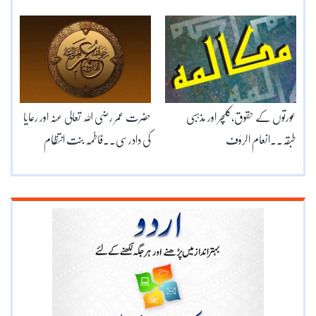
عورتوں کے حقوق،کلچر اور مذہبی
حضرت عمر رضی اللہ تعالی عنہ اور رعایا
طبقہ۔۔انعام الرؤف
کی دادرسی۔۔فاطمہ بنت انتظام