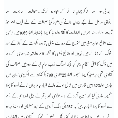
ا بتدائی دور سے لے کر چھاپہ خانے کے ایجاد ہونے تک صحافت نے بہت سے
ارتقائی مراحل طے کیے ،چھاپہ خانے کی ایجاد گویا صحافت کے لئے ایک اہم موڑ
ثابت ہوا،اور دنیا بھر میں اخبارات کا آغاز ہوا،دنیا کا پہلا باضابطہ اخبار1609میں جرمنی
سے شائع ہوا،برصغیر میں منورج کے دور سے پہلی باقاعدہ حکومت کے آغاز کے بعد
اشوک کے زمانے میں خبروں اور وقائع نویسی کا محکمہ قائم ہوا،شیر شاہ سوری کے دور
میں ڈاک کا اعلیٰ نظام بنایا گیا،جبکہ اورنگ زیب عالم گیر کے دورمیں صحافت کی
آزادی تھی،برصغیرکا پہلا مطبوعہ اخبار 29جنوری 1780کو کلکتہ سے انگریزی زبان میں
جاری ہوا،1823میں فارسی میں شائع ہونے والے اخبار جام جہاں نما نے اُردو کا پہلا
ضمیمہ جاری کیا محمد حسین آزاد کے والد مولوی محمد باقر نے دہلی اُردو اخبارکے نام
سے اُردو کا پہلا اخبار جاری کیا، 1857کی جنگ آزدی کے بعد مسلمان او ر ہندؤ ہر دو
نے اس میں اپنا اپنا حصہ ڈالا اور کوئی شک نہیں کہ تحریک آزادی میں اخبارات