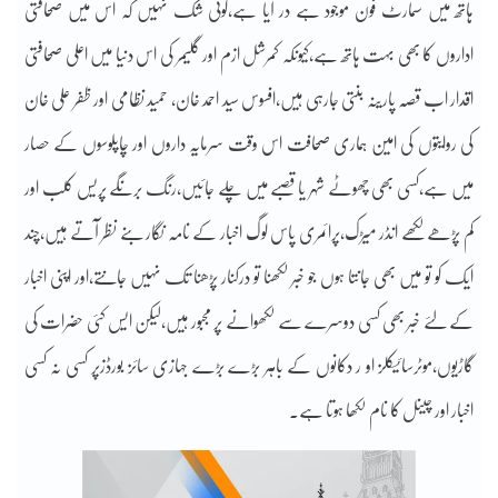
ہاتھ میں سمارٹ فون موجود ہے در آیا ہے،کوئی شک نہیں کہ اس میں صحافتی
اداروں کا بھی بہت ہاتھ ہے،کیونکہ کمرشل ازم اور گلیمر کی اس دنیا میں اعلی صحافتی
اقدار اب قصہ پارینہ بنتی جارہی ہیں،افسوس سید احمد خان، حمید نظامی اور ظفر علی خان
کی روایتوں کی امین ہماری صحافت اس وقت سرمایہ داروں اور چاپلوسوں کے حصار
میں ہے،کسی بھی چھوٹے شہر یا قصبے میں چلے جائیں،رنگ برنگے پریس کلب اور
کم پڑھے لکھے انڈر میڑک،پرائمری پاس لوگ اخبار کے نامہ نگار بنے نظر آتے ہیں،چند
ایک کو تو میں بھی جانتا ہوں جو خبر لکھنا تو درکنار پڑھنا تک نہیں جانتے،اور اپنی اخبار
کے لئے خبر بھی کسی دوسرے سے لکھوانے پر مجبور ہیں،لیکن ایس کئی حضرات کی
گاڑیوں،موٹرسائیکلز او ر دکانوں کے باہر بڑے بڑے جہازی سائز بورڈزپر کسی نہ کسی
اخبار اور چینل کا نام لکھا ہوتا ہے۔