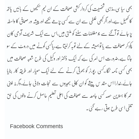
بھی سیاسی،مذہبی شخصیت کی کردار کشی صحافت کے ان نیم حکیموں کے بائیں ہاتھ
کا کھیل ہے،اور اگرکبھی غلطی سے ان سے کسی پڑھے لکھے اور پیشہ ور صحافی کا واسطہ
پڑ جائے تو آگئے سے جو مغلضات سننے کو ملتی ہیں،اس سے ایک شریف آدمی کان
پکڑ کر صحافت سے یا توہمیشہ کے لئے توبہ کرلیتا ہے،یاکسی کونے میں دروٹ کے سو
جاتا ہے،ضرورت اس امر کی ہے کہ ایک ڈاکٹر اور وکیل کی طرح شعبہ صحافت میں
بھی کسی نامہ نگار،کسی رپورٹر کو بھرتی کرنے کے لئے ایک معیار اور طریقہ کار بنایا
جائے،خدارا اس مقد س پیشے کو ان کالی بھیڑوں سے نجات دلائی جائے،وگرنہ اپنی
عمر کا بہترین حصہ کسی جامعہ سے صحافت کی اعلی تعلیم حاصل کرنے والوں کی حق
تلفی اسی طرح ہوتی رہے گئی۔
Facebook Comments