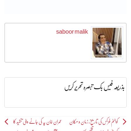
saboor malik
بذریعہ فیس بک تبصرہ تحریر کریں
Post
کوانٹم فزکس کی تاریخ، زمان و مکان
عمران خان پہ کی جانے والی تنقید کا