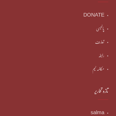
DONATE
پالیسی
تعارف
رابطہ
مکالمہ ٹیم
تازہ تحاریر
salma