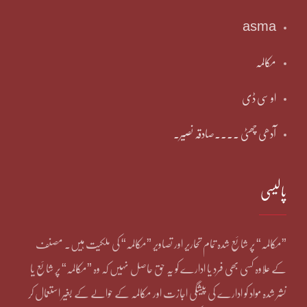
asma
مکالمہ
او سی ڈی
آدھی چھٹی ۔۔۔۔صادقہ نصیر۔
پالیسی
”مکالمہ“ پر شائع شدہ تمام تحاریر اور تصاویر ”مکالمہ“ کی ملکیت ہیں۔ مصنف
کے علاوہ کسی بھی فرد یا ادارے کو یہ حق حاصل نہیں کہ وہ ”مکالمہ“ پر شائع یا
نشر شدہ مواد کو ادارے کی پیشگی اجازت اور مکالمہ کے حوالے کے بغیر استعمال کر