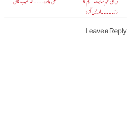
کی الیٰ غیرِ نہایت تقسیم کا
عقلی جائزہ۔۔۔۔محمد منیب خان
navigation
راز۔۔۔۔۔ادریس آزاد
Leave a Reply