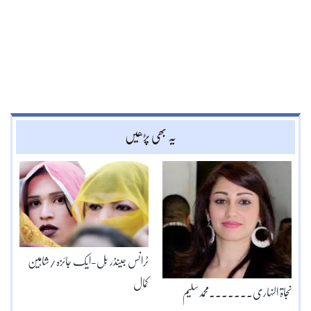
یہ بھی پڑھیں
ٹرانس جینڈر بِل-ایک جائزہ/شاہین
کمال
نجاۃ النہاری۔۔۔۔۔۔۔محمدسلیم