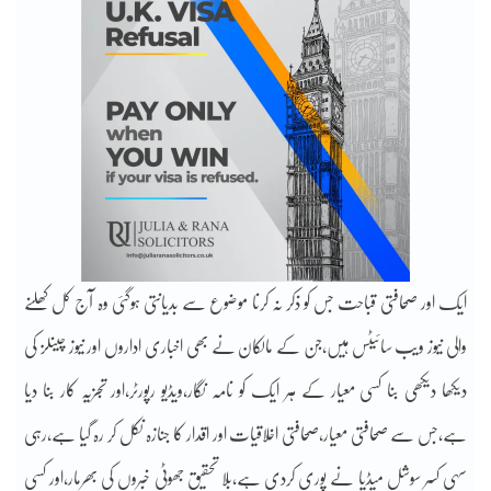
ایک اور صحافتی قباحت جس کو ذکر نہ کرنا موضوع سے بدیانتی ہوگئی وہ آج کل کھلنے
والی نیوز ویب سائیٹس ہیں،جن کے مالکان نے بھی اخباری اداروں اور نیوز چینلز کی
دیکھا دیکھی بنا کسی معیار کے ہر ایک کو نامہ نگار،ویڈیو رپورٹر،اور تجزیہ کار بنا دیا
ہے،جس سے صحافتی معیار،صحافتی اخلاقیات اور اقدار کا جنازہ نکل کر رہ گیا ہے،رہی
سہی کسر سوشل میڈیا نے پوری کردی ہے،بلا تحقیق جھوٹی خبروں کی بھرمار،اور کسی