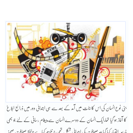
بنی نوع انسان کی اس کائنات میں آمد کے بعد سے ہی ابتدائی دور میں ذرائع ابلاغ
کا آغاز ہو گیا تھا،ایک انسان کے دوسرے انسان سے پیغام رسانی کے لئے جو بھی
ذریعہ اختیار کیا گیا وہ صحافت کی ابتدائی شکل تھی،جرنلزم کیا ہے؟لفظ صحافت صحیفہ