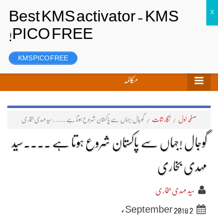
تحریر بھیجیں
لاگ ان
رجسٹر
KMS PICO FREE
مکالمہ
صفحہ اول
/
نگارشات
/
گوجال !جہاں سے پاکستان شروع ہوتا ہے ۔۔۔۔سید مہدی بخاری
گوجال !جہاں سے پاکستان شروع ہوتا ہے ۔۔۔۔سید
مہدی بخاری
سید مہدی بخاری
2 September 2018ء