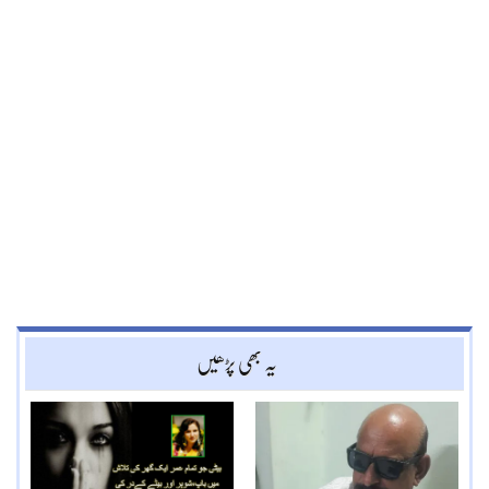
یہ بھی پڑھیں