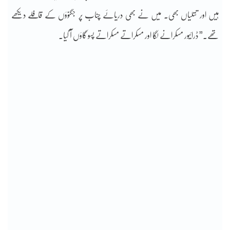
ہیں اور تتلیاں بھی۔ میں نے بھی دریائے چناب پر جگنوؤں کے قافلے دیکھے
تھے۔” ڈرائیور مسکرانے لگا اور مسکراتے مسکراتے پَسو گاؤں آ گیا۔