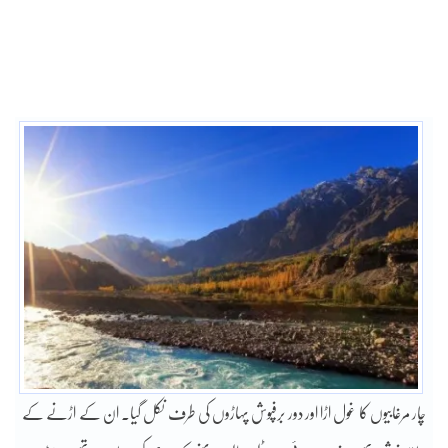
چار مرغابیوں کا غول اڑا اور دور برفپوش پہاڑوں کی طرف نکل گیا۔ ان کے اڑنے کے