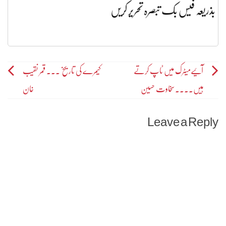
بذریعہ فیس بک تبصرہ تحریر کریں
Post
آئیےمیٹرک میں ٹاپ کرتے
کیمرے کی تاریخ ۔۔۔ قمر نقیب
ہیں۔۔۔۔سخاوت حسین
خان
navigation
Leave a Reply