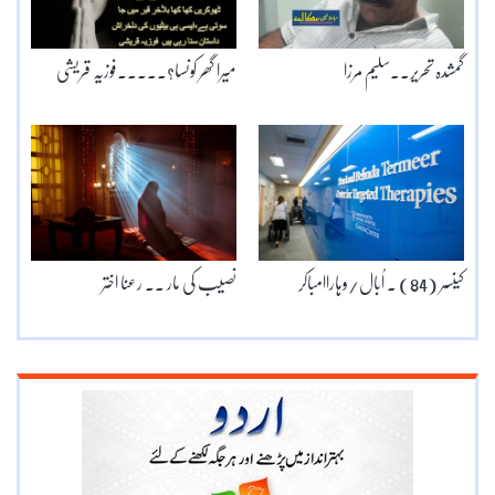
گمشدہ تحریر۔۔سلیم مرزا
میرا گھر کونسا؟۔۔۔۔۔فوزیہ قریشی
کینسر (84) ۔ اُبال/وہاراامباکر
نصیب کی مار ۔۔ رعنا اختر