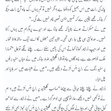
چاند کی رات میں اس جھیل کو دیکھا ہے؟ اگر نہیں تو تم یہاں رک جاؤ آج رات دیکھ
کر جانا۔ مجھے یقین ہے کہ تمہیں ایسی تصویر پھر نہیں ملے گی۔”
میں نے مسکراتے ہوئے بتایا کہ مجھے جانا ہے اور میرے پروگرام میں یہاں رکنا
نہیں۔ وہ بولتی ہی چلی جا رہی تھی۔ شاید تین مہینوں کا اسے ایک ساتھ بولنا تھا۔
میں اور جیپ ڈرائیور کھانا کھاتے اس کی باتیں سنتے رہے۔ چلنے لگے تو بولی “تمہارا
ملک خوبصورت ہے، پَسو گاؤں جاؤ تو بتورا گلیشیئر ضرور جانا۔ میں نے وہاں سفید برفوں
پر سفید رنگ کے راج ہَنس اُترتے دیکھے ہیں۔” میں نے اثبات میں سر ہلایا اور
چل دیا۔
ڈرائیور نے چلتے چلتے حیرانی سے پوچھا “صاحب گلیشیئر پر راج ہَنس اُترتے ہیں؟ ہم
نے تو کبھی نہیں دیکھے، ہمارا تو بچپن ہی اِدھر گزرا ہے۔” میں نے ڈرائیور سے کہا “وہ
کوئی دیوانی تھی، اور دیوانے لوگوں کی دیوانگی میں گلیشیئر پر راج ہَنس کیا، کبوتر بھی اُتر سکتے