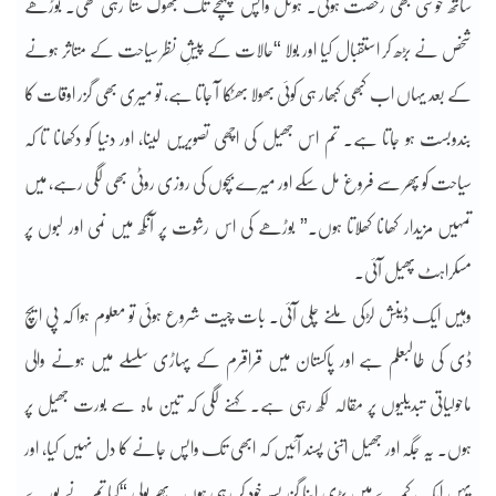
ساتھ خوشی بھی رخصت ہوئی۔ ہوٹل واپس پہنچے تک بھوک ستا رہی تھی۔ بوڑھے
شخص نے بڑھ کر استقبال کیا اور بولا “حالات کے پیشِ نظر سیاحت کے متاثر ہونے
کے بعد یہاں اب کبھی کبھار ہی کوئی بھولا بھٹکا آ جاتا ہے، تو میری بھی گزر اوقات کا
بندوبست ہو جاتا ہے۔ تم اس جھیل کی اچھی تصویریں لینا، اور دنیا کو دکھانا تا کہ
سیاحت کو پھر سے فروغ مل سکے اور میرے بچوں کی روزی روٹی بھی لگی رہے، میں
تمہیں مزیدار کھانا کھلاتا ہوں۔” بوڑھے کی اس رشوت پر آنکھ میں نمی اور لبوں پر
مسکراہٹ پھیل آئی۔
وہیں ایک ڈینش لڑکی ملنے چلی آئی۔ بات چیت شروع ہوئی تو معلوم ہوا کہ پی ایچ
ڈی کی طالبعلم ہے اور پاکستان میں قراقرم کے پہاڑی سلسلے میں ہونے والی
ماحولیاتی تبدیلیوں پر مقالہ لکھ رہی ہے۔ کہنے لگی کہ تین ماہ سے بورت جھیل پر
ہوں۔ یہ جگہ اور جھیل اتنی پسند آئیں کہ ابھی تک واپس جانے کا دل نہیں کیا، اور
یہں ایک کمرے میں پڑی اپنا گزر بسر خود کر رہی ہوں۔ پھر بولی “کیا تم نے پورے