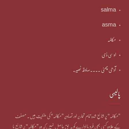
salma
asma
مکالمہ
او سی ڈی
آدھی چھٹی ۔۔۔۔صادقہ نصیر۔
پالیسی
”مکالمہ“ پر شائع شدہ تمام تحاریر اور تصاویر ”مکالمہ“ کی ملکیت ہیں۔ مصنف
کے علاوہ کسی بھی فرد یا ادارے کو یہ حق حاصل نہیں کہ وہ ”مکالمہ“ پر شائع یا