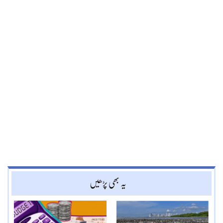
یہ بھی پڑھیں