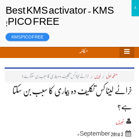
تحریر بھیجیں
لاگ ان
رجسٹر
KMS PICO FREE
مکالمہ
صفحہ اول
/
خبریں
/
خراٹے لینا کس تکلیف دہ بیماری کا سبب بن سکتا ہے؟
خراٹے لینا کس تکلیف دہ بیماری کا سبب بن سکتا
ہے؟
خبریں
3 September 2018ء