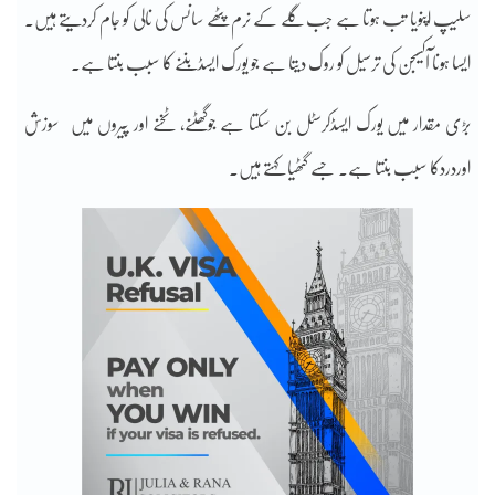
سلیپ اپنویا تب ہوتا ہے جب گلے کے نرم پٹھے سانس کی نالی کو جام کردیتے ہیں۔
ایسا ہونا آکسیجن کی ترسیل کو روک دیتا ہے جو یورک ایسڈبننے کا سبب بنتا ہے۔
بڑی مقدار میں یورک ایسڈکرسٹل بن سکتا ہے جوگھٹنے، ٹخنے اور پیروں میں سوزش
اوردردکا سبب بنتا ہے۔ جسے گٹھیا کہتے ہیں۔