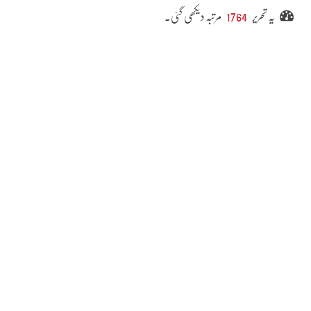
یہ تحریر
1764
مرتبہ دیکھی گئی۔