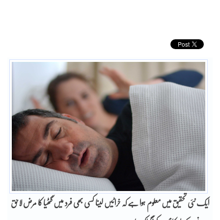
ایک نئی تحقیق میں معلوم ہوا ہے کہ خراٹیں لینا کسی بھی فرد میں گٹھیا کا مرض لاحق