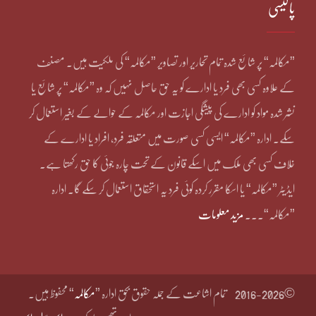
پالیسی
”مکالمہ“ پر شائع شدہ تمام تحاریر اور تصاویر ”مکالمہ“ کی ملکیت ہیں۔ مصنف
کے علاوہ کسی بھی فرد یا ادارے کو یہ حق حاصل نہیں کہ وہ ”مکالمہ“ پر شائع یا
نشر شدہ مواد کو ادارے کی پیشگی اجازت اور مکالمہ کے حوالے کے بغیر استعمال کر
سکے۔ ادارہ ”مکالمہ“ ایسی کسی صورت میں متعلقہ فرد، افراد یا ادارے کے
خلاف کسی بھی ملک میں اسکے قانون کے تحت چارہ جوئی کا حق رکھتا ہے۔
ایڈیٹر ”مکالمہ“ یا اسکا مقرر کردہ کوئی فرد یہ استحقاق استعمال کر سکے گا۔ ادارہ
”مکالمہ“۔۔۔
مزید معلومات
©2016-2026
تمام اشاعت کے جملہ حقوق بحق ادارہ ”
مکالمہ
“ محفوظ ہیں۔