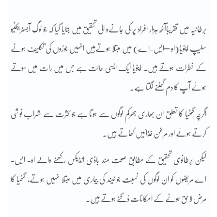
برطانیہ میں تقریباًآٹھ ہزار افراد پر کی جانےو الی تحقیق میں بتایا گیا کہ جو لوگ آبسٹریکٹیو
سلیپ اپنویا(او –ایس-اے) میں مبتلا ہوتےہیں انہیں جوڑوں کی تکلیف ہونے
کے خطرات ہوتے ہیں۔ اپنویا ایک ایسی حالت ہے جس میں رات میں سوتے
ہوئے آپ کا دم گھٹنے لگتا ہے۔
اگرچہ گٹھیا کا تعلق ان بھاری بھرکم لوگوں سے ہوتا ہے جو کثرت سے شراب نوشی
کرتے ہوئے اور مرغن غذائیں کھاتے ہیں۔
لیکن برطانوی تحقیق کے مطابق صحت مند باڈی انڈیکس رکھنے والے او- ایس-
اے مریضوں کو ان لوگوں کی نسبت جو نیند کی بیماری میں مبتلا نہیں ہوتے، گٹھیا کا
مرض لاحق ہونے کے امکانات دُگنے ہوتے ہیں۔