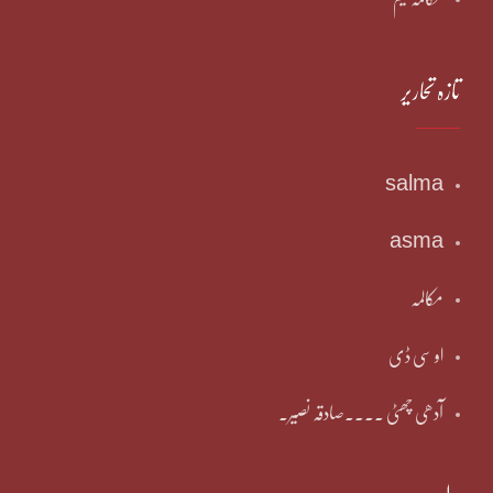
تازہ تحاریر
salma
asma
مکالمہ
او سی ڈی
آدھی چھٹی ۔۔۔۔صادقہ نصیر۔