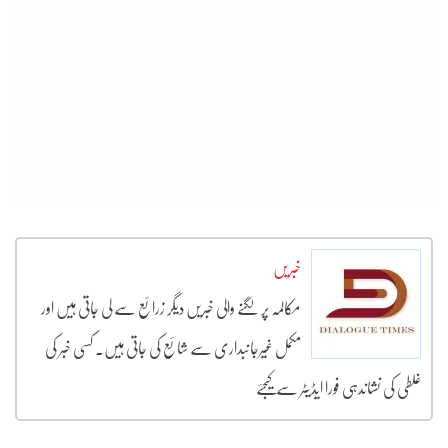
خبریں
مکالمہ پر لگنے والی خبریں دیگر زرائع سے لی جاتی ہیں اور
مکمل غیرجانبداری سے شائع کی جاتی ہیں۔ کسی خبر کی
غلطی کی نشاندہی فورا ایڈیٹر سے کیجئے