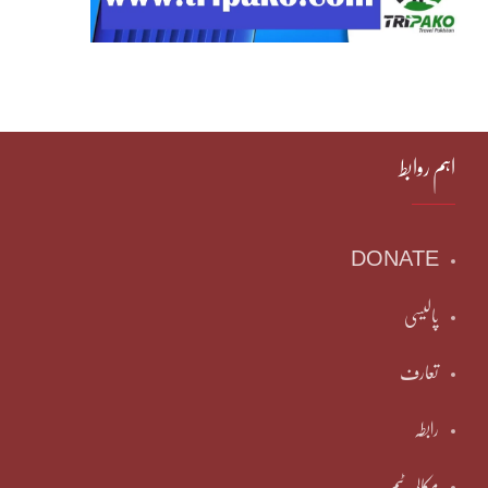
اہم روابط
DONATE
پالیسی
تعارف
رابطہ
مکالمہ ٹیم