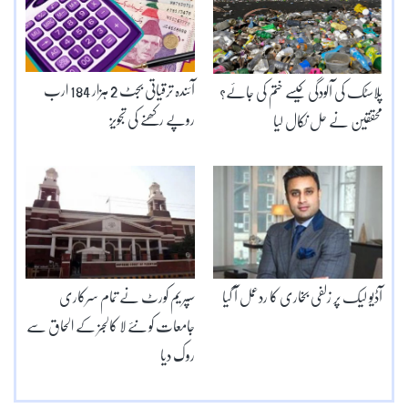
آئندہ ترقیاتی بجٹ 2 ہزار 184 ارب
پلاسٹک کی آلودگی کیسے ختم کی جائے؟
روپے رکھنے کی تجویز
محققین نے حل نکال لیا
آڈیو لیک پر زلفی بخاری کا ردعمل آ گیا
سپریم کورٹ نے تمام سرکاری
جامعات کو نئے لا کالجز کے الحاق سے
روک دیا