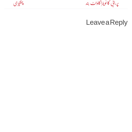
پررابی کا ٹویٹراکاؤنٹ بند
چنگیزی
navigation
Leave a Reply