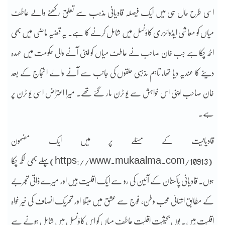
اسی طرح حال ہی میں ایک فیصلہ قادیانی مذہب سے تعلق رکھنے والے عاطف
میاں کو معاشی ایڈوائزری کاؤنسل میں شامل کرنے کا ہے۔ یہ قضیہ ماضی میں بھی
اٹھ چکا ہے جب خان صاحب نے عاطف میاں کو اپنی آنے والی حکومت میں عہدہ
دینے کا عندیہ دیا تھا، تاہم مذہبی حلقوں کی جانب سے آنے والے احتجاج کے بعد
خان صاحب اپنی اس خواہش سے یو ٹرن مار گئے تھے۔ میرا اعتراض اسی یو ٹرن پر
ہے۔
قادیانیت کے مسئلے پر میں ایک مضمون
(https://www.mukaalma.com/10913)
پہلے بھی لکھ چکا
ہوں۔ قادیانی پاکستان کے آئین کی رو سے ایک اقلیت ہیں اور میرے ذاتی تجربے
کے مطابق انتہائی محب وطن، فوج سے عشق میں مبتلا اور تحریک انصاف کی خیر خواہ
اقلیت ہیں۔ یوں بحیثیت اقلیت عاطف میاں کو اس کاؤنسل میں شامل ہونے سے