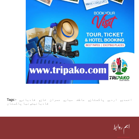
احمدی
,
اردو
,
پاکستان
,
عاطف میاں
,
عمران خان
,
قادیانی
,
Tags:-
قادیانیت
,
نیا پاکستان
اہم روابط