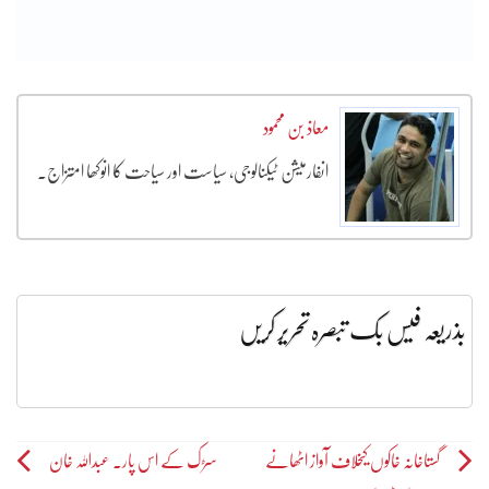
معاذ بن محمود
انفارمیشن ٹیکنالوجی، سیاست اور سیاحت کا انوکھا امتزاج۔
بذریعہ فیس بک تبصرہ تحریر کریں
Post
گستاخانہ خاکوں کیخلاف آواز اٹھانے
سڑک کے اس پار۔ عبداللہ خان