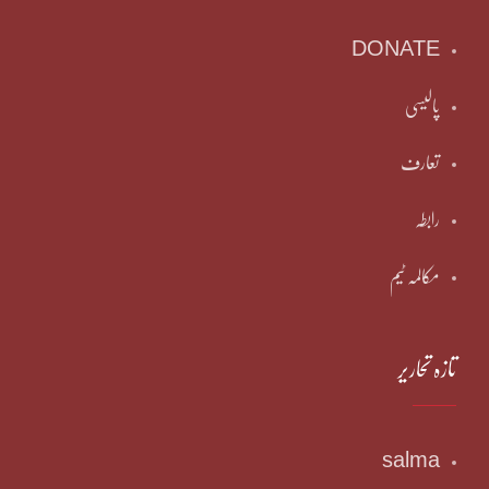
DONATE
پالیسی
تعارف
رابطہ
مکالمہ ٹیم
تازہ تحاریر
salma