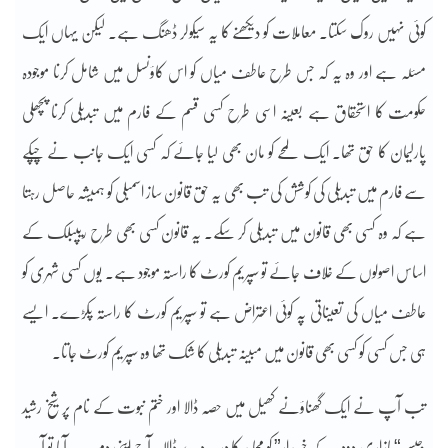
کوئی نہیں روک سکتا۔ معاملات کو دیکھنے کا یہ سیکولر ڈھنگ ہے۔ لیکن یہاں ایک
مسئلہ ہے اور وہ یہ کہ جس طرح عاطف میاں کو اس کاؤنسل میں شامل کرنا موجودہ
حکومت کا استحقاق ہے بعینہ اسی طرح کسی قسم کے فارم میں تبدیلی کرنا پچھلی
پارلیمان کا حق تھا۔ ایک لمحے کو مان بھی لیا جائے کہ کسی ایک جانب نے چپکے
سے فارم میں تبدیلی کی کوشش کی تب بھی یہ حق قانون ساز اسمبلی کو ہمیشہ حاصل رہتا
ہے کہ وہ کسی بھی قانون میں تبدیلی کر سکے۔ یہ قانون کسی بھی طرح ریپبلک کے
اساس اصولوں کے خلاف جائے تو سپریم کورٹ کا راستہ موجود ہے۔ یوں کسی شہری کو
عاطف میاں کی تعیناتی پہ کوئی اعتراض ہے تو سپریم کورٹ کا راستہ پکڑے۔ ایسے
ہی جس کسی کو کسی بھی قانون میں مبینہ تبدیلی کا شک تھا وہ سپریم کورٹ جاتا۔
تب آپ نے ایک گھناؤنے کھیل میں حصہ ڈالا اور ختم نبوت کے نام پر شیخ رشید
جیسے “بازاری دودھ کے خریدار” کو مجاہد کا درجہ دے ڈالا۔ آج اپنی دم پہ پیر آیا تو آپ