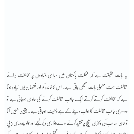
یہ بات حقیقت ہے کہ مملکت پاکستان میں سیاسی بنیادوں پر مخالفت برائے
مخالفت بہت معمولی بات سمجھی جاتی ہے۔ اس کا فائدہ کم اور نقصان یوں زیادہ ہوتا
ہے کہ مخالفت کرتے کرتے ایک جانب مخالفت کرنے کی عادی ہوجاتی ہے تو
دوسری جانب مخالفت کا جواب دینے کے لیے ڈھیٹ ہوجاتی ہے۔ یقین نہیں آتا
تو خان صاحب کی وکٹری سپیچ پر تنقید کرنے والے پٹواری دیکھ لیجیے اور فواد چوہدری (پی