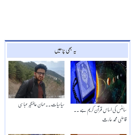
یہ بھی پڑھیں
سیاسیات۔۔حسان عالمگیر عباسی
سائنس کی اساس قرآن کریم ہے ۔۔
قاضی محمد حارث