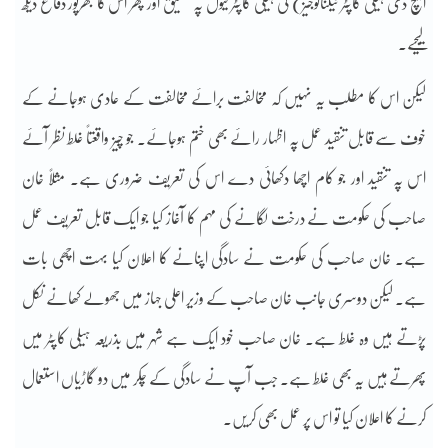
ایچ ڈی ہیلی کاپٹر ٹیکنالوجیز) کی ہیلی کاپٹر فیول پہ تحقیق اور پھر اس کا بھرپور دفاع دیکھ
لیجیے۔
لیکن اس کا مطلب یہ نہیں کہ مخالفت برائے مخالفت کے عادی ہوجانے کے
خوف سے قابل تنقید عمل پہ اظہار رائے بھی ختم ہوجائے۔ جو چیز واقعتاً غلط نظر آئے
اس پہ تنقید اور جو کام اچھا دکھائی دے اس کی تعریف ضروری ہے۔ مثلاً خان
صاحب کی حکومت نے درخت لگانے کی مہم کا آغاز کیا جو ایک قابل تعریف عمل
ہے۔ خان صاحب کی حکومت نے سادگی اپنانے کا اعلان کیا بہت اچھی بات
ہے۔ لیکن دوسری جانب خان صاحب کے وزیر اعلی جہاز میں جھولے کھانے نکل
پڑتے ہیں وہ غلط ہے۔ خان صاحب خود ایک ہے شہر میں بذریعہ ہیلی کاپٹر میں
پھرتے ہیں یہ بھی غلط ہے۔ جب آپ نے سادگی کے چکر میں دو گاڑیاں استعمال
کرنے کا اعلان کیا تو اس پر عمل بھی کریں۔