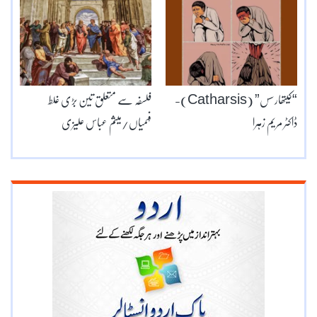
“کیتھارسس” (Catharsis)-
فلسفہ سے متعلق تین بڑی غلط
ڈاکٹر مریم زہرا
فہمیاں/میثم عباس علیزی