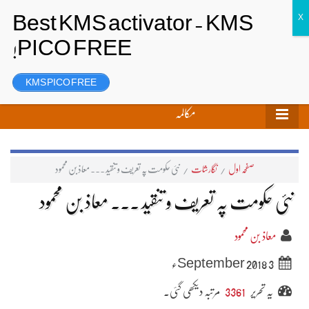
تحریر بھیجیں
لاگ ان
رجسٹر
KMS PICO FREE
مکالمہ
صفحہ اول
/
نگارشات
/
نئی حکومت پہ تعریف و تنقید ۔۔۔ معاذ بن محمود
نئی حکومت پہ تعریف و تنقید ۔۔۔ معاذ بن محمود
معاذ بن محمود
3 September 2018ء
یہ تحریر
3361
مرتبہ دیکھی گئی۔