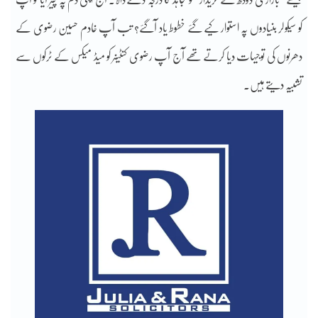
کو سیکولر بنیادوں پہ استوار کیے گئے خطوط یاد آگئے؟ تب آپ خادم حسین رضوی کے
دھرنوں کی توجیہات دیا کرتے تھے آج آپ رضوی کنٹینر کو میڈ میکس کے ٹرکوں سے
تشبیہ دیتے ہیں۔