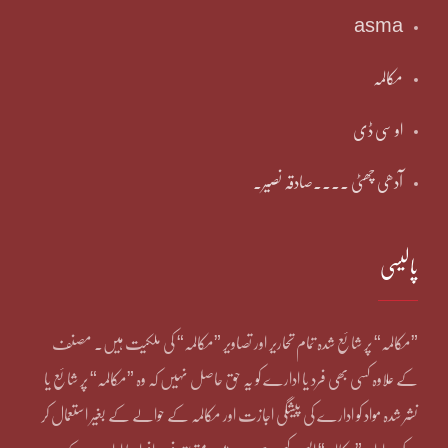
asma
مکالمہ
او سی ڈی
آدھی چھٹی ۔۔۔۔صادقہ نصیر۔
پالیسی
”مکالمہ“ پر شائع شدہ تمام تحاریر اور تصاویر ”مکالمہ“ کی ملکیت ہیں۔ مصنف
کے علاوہ کسی بھی فرد یا ادارے کو یہ حق حاصل نہیں کہ وہ ”مکالمہ“ پر شائع یا
نشر شدہ مواد کو ادارے کی پیشگی اجازت اور مکالمہ کے حوالے کے بغیر استعمال کر