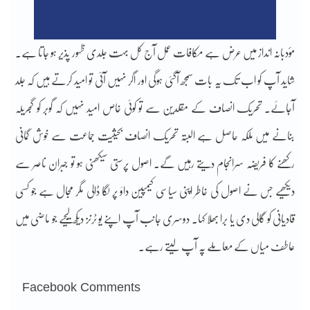
مؤدبانہ انداز میں عرض ہے مکافات عمل آج کل بہت جلدی ظہور پذیر ہو جاتا ہے۔
شاید آپ کو اب تک یہ بات سمجھ آگئی ہوگی اور اگر نہیں آئی تو امید کرتے ہیں کہ جلد
آجائے۔ تحریک انصاف کے مقلدین سے تو کوئی خاص امید نہیں کہ گوبر کو گجریلہ
بنانے میں ملکہ حاصل ہے البتہ تحریک انصاف بحیثیت جماعت سے خوش گمانی
رکھنے کا فریضہ سرانجام دیتے رہیں گے۔ اصول پرستی سیکھنی ہو تو جبران ناصر سے
دیکھیے جس نے اصول کی خاطر اپنی سیاسی کیمپین داؤ پر لگا ڈالی مگر مجال ہے جو کسی
قادیانی کو گالی دی یا برا بھلا کہا۔ دوسری جانب آپ اپنے یو ٹرنز دیکھ لیجیے جو ماضی میں
عاطف میاں کے معاملے پہ آپ لیتے رہے۔
Facebook Comments