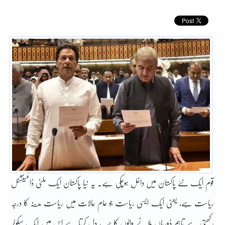
قوم ایک نئے پاکستان میں داخل ہوچکی ہے۔ یہ نیا پاکستان ایک ملٹی ڈائمینشنل
ریاست ہے، یعنی ایک ایسی ریاست جو عام حالات میں ریاست مدینہ کا درجہ
رکھتی ہے تاہم ڈوریاں ہلانے والوں کا جب دل کرتا ہے اس میں ایک سیکولر