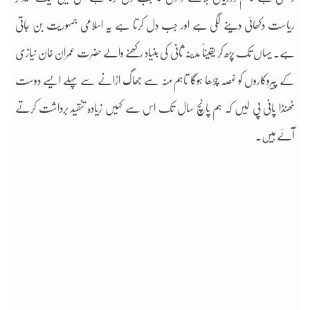
ریاست دکھائی دینے لگی ہے اور جب دل کرتا ہے یہ اسلامی جمہوریت بن جاتی
ہے۔ یہاں تک پڑھ کر یقیناً مدینہ ثانی کی بنیاد رکھنے والے حضرت عمران خان نیازی
کے پیروکاروں کو غصہ چڑھا ہوگا تاہم منہ سے جھاگ اڑانے سے پہلے ایسے دوست
ٹھنڈا پانی پی لیں کہ ہم پانچ سال تک اس سے کہیں زیادہ تنقید برداشت کرتے
آئے ہیں۔