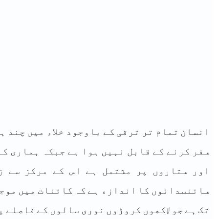
ﺍﻧﺴﺎﻥ ﺗﻤﺎﻡ ﺗﺮ ﺗﺮﻗﯽ ﮐﮯ ﺑﺎﻭﺟﻮﺩ ﺧﻼﺀ ﻣﯿﮟ ﭼﻨﺪ ﮨ
ﺳﻔﺮ ﮐﺮﻧﮯ ﮐﮯ ﻗﺎﺑﻞ ﻧﮩﯿﮟ ﮨﻮﺍ ﮨﮯ ﺟﺒﮑﮧ ﮨﻤﺎﺭﯼ ﮐﮩ
ﺳﺎﺋﻨﺴﺪﺍﻧﻮﮞ ﮐﺎ ﺍﻧﺪﺍﺯﮦ ﮨﮯ ﮐﮧ ﮐﺎﺋﻨﺎﺕ ﻣﯿﮟ ﻣﻮﺟﻮ
ﺗﮏ ﮨﮯ ﺟﻮ ﻻﮐﮭﻮﮞ ﮐﺮﻭﮌﻭﮞ ﻧﻮﺭﯼ ﺳﺎﻟﻮﮞ ﮐﮯ ﻓﺎﺻﻠﮯ ﭘﺮ