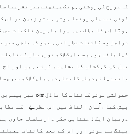
ﮐﮧ ﺳﻮﺭﺝ ﮐﯽ ﺭﻭﺷﻨﯽ ﮨﻢ ﺗﮏ ﭘﮩﻨﭽﻨﮯ ﻣﯿﮟ ﺗﻘﺮﯾﺒﺎ ﺳﺎ
ﮐﻮﺋﯽ ﺗﺒﺪﯾﻠﯽ ﺭﻭﻧﻤﺎ ﮨﻮﺗﯽ ﮨﮯ ﺗﻮ ﺯﻣﯿﻦ ﭘﺮ ﺍﺱ ﮐ
ﮨﻮﮔﺎ ﺍﺱ ﮐﺎ ﻣﻄﻠﺐ ﯾﮧ ﮨﻮﺍ ﻣﺎﮨﺮﯾﻦ ﻓﻠﮑﯿﺎﺕ ﺟﺲ 
ﺩﺭﺍﺻﻞ ﻭﮦ ﮐﺎﺋﻨﺎﺕ ﻧﻈﺮ ﺍﺗﯽ ﮨﮯ ﺟﻮ ﮐﮧ ﻣﺎﺿﯽ ﻣﯿﮟ ﺗ
ﮐﯿﺎ ﺟﺎﺋﮯ ﺟﻮ ﮨﻢ ﺳﮯ ﺍﯾﮏ ﻻﮐﮫ ﻧﻮﺭﯼ ﺳﺎﻝ ﮐﮯ ﻓﺎﺻﻠﮯ 
ﻗﺒﻞ ﮐﯽ ﮐﮩﮑﺸﺎﮞ ﮐﺎ ﻣﺸﺎﮨﺪﮦ ﮐﺮﺗﮯ ﮨﯿﮟ ﺍﻭﺭ ﺍﺝ 
ﻭﺍﻗﻌﮯ ﯾﺎ ﺗﺒﺪﯾﻠﯽ ﮐﺎ ﻣﺸﺎﮨﺪﮦ ﮨﻢ ﺍﯾﮏ ﻻﮐﮫ ﻧﻮﺭﯼ ﺳﺎﻝ
ﺟﮭﻮﻟﺘﯽ ﮨﻮﺋﯽ ﮐﺎﺋﻨﺎﺕ ﮐ
ﭘﯿﺶ ﮐﯿﺎ , آﺳﺎﻥ ﺍﻟﻔﺎﻅ ﻣﯿﮟ ﺍﺱ ﻧﻈﺮیے ﮐﮯ ﻣﻄﺎﺑﻖ
ﺩﺭﻣﯿﺎﻥ ﺍﯾﮏ ﻻ ﻣﺘﻨﺎﮨﯽ ﭼﮑﺮ ﺩﺍﺭ ﺳﻠﺴﻠﮧ ﺟﺎﺭﯼ ﮨﮯ 
ﺑﯿﻨﮓ ﺳﮯ ﮨﻮﺋﯽ ﺍﻭﺭ ﺍﺱ ﮐﮯ ﺑﻌﺪ ﮐﺎﺋﻨﺎﺕ ﭘﮭﯿﻠﻨﺎ