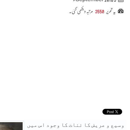
یہ تحریر
3550
مرتبہ دیکھی گئی۔
ﻭﺳﯿﻊ ﻭ ﻋﺮﯾﺾ ﮐﺎ ﺋﻨﺎﺕ ﮐﺎ ﻭﺟﻮﺩ ﺍﺱ ﻣﯿﮟ