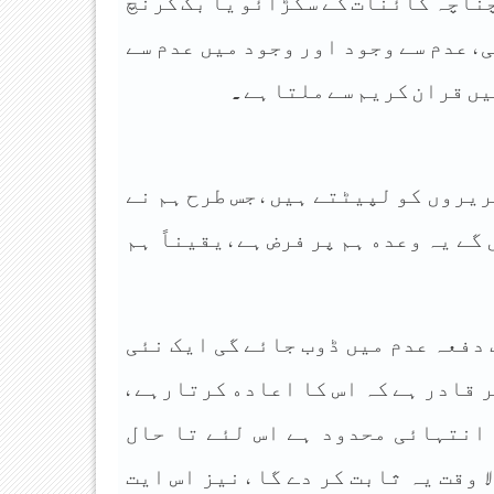
ﭼﻨﺎﭼﮧ ﮐﺎﺋﻨﺎﺕ ﮐﮯ ﺳﮑﮍﺍﺋﻮ ﯾﺎ ﺑﮓ ﮐﺮﻧﭻ
 , ﻋﺪﻡ ﺳﮯ ﻭﺟﻮﺩ ﺍﻭﺭ ﻭﺟﻮﺩ ﻣﯿﮟ ﻋﺪﻡ ﺳﮯ
ﮟ ﻗﺮﺍﻥ ﮐﺮﯾﻢ ﺳﮯ ﻣﻠﺘﺎ ﮨﮯ .
ﺮﯾﺮﻭﮞ ﮐﻮ ﻟﭙﯿﭩﺘﮯ ﮨﯿﮟ , ﺟﺲ ﻃﺮﺡ ﮨﻢ ﻧﮯ
ﮯ ﯾﮧ ﻭﻋﺪﮦ ﮨﻢ ﭘﺮ ﻓﺮﺽ ﮨﮯ , ﯾﻘﯿﻨﺎً ﮨﻢ
 ﺩﻓﻌﮧ ﻋﺪﻡ ﻣﯿﮟ ﮈﻭﺏ ﺟﺎﺋﮯ ﮔﯽ ﺍﯾﮏ ﻧﺌﯽ
 ﻗﺎﺩﺭ ﮨﮯ ﮐﮧ ﺍﺱ ﮐﺎ ﺍﻋﺎﺩﮦ ﮐﺮﺗﺎﺭﮨﮯ ,
ﺍﻧﺘﮩﺎﺋﯽ ﻣﺤﺪﻭﺩ ﮨﮯ ﺍﺱ ﻟﺌﮯ ﺗﺎ ﺣﺎﻝ
ﻭﻗﺖ ﯾﮧ ﺛﺎﺑﺖ ﮐﺮ ﺩﮮ ﮔﺎ , ﻧﯿﺰ ﺍﺱ ﺍﯾﺖ