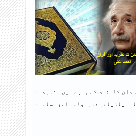
ﺴﺪﺍﻥ ﮐﺎﺋﻨﺎﺕ ﮐﮯ ﺑﺎﺭﮮ ﻣﯿﮟ ﻣﺸﺎﮨﺪﺍﺕ
ﻋﻠﻢ ﺭﯾﺎﺿﯿﺎﺗﯽ ﻓﺎﺭﻣﻮﻟﻮﮞ ﺍﻭﺭ ﻣﺴﺎﻭﺍﺕ