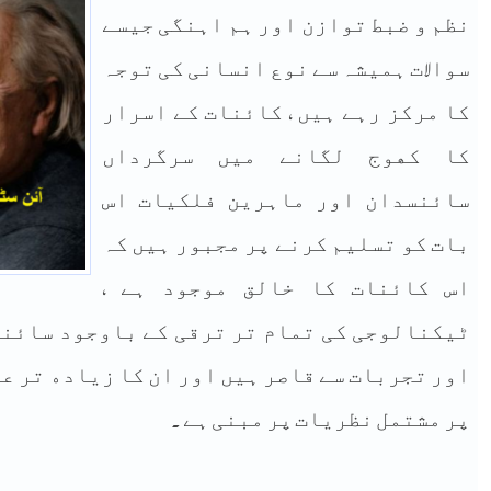
ﻧﻈﻢ ﻭ ﺿﺒﻂ ﺗﻮﺍﺯﻥ ﺍﻭﺭ ﮨﻢ ﺍﮨﻨﮕﯽ ﺟﯿﺴﮯ
ﺳﻮﺍﻻﺕ ﮨﻤﯿﺸﮧ ﺳﮯ ﻧﻮﻉ ﺍﻧﺴﺎﻧﯽ ﮐﯽ ﺗﻮﺟﮧ
ﮐﺎ ﻣﺮﮐﺰ ﺭﮨﮯ ﮨﯿﮟ , ﮐﺎﺋﻨﺎﺕ ﮐﮯ ﺍﺳﺮﺍﺭ
ﮐﺎ ﮐﮭﻮﺝ ﻟﮕﺎﻧﮯ ﻣﯿﮟ ﺳﺮﮔﺮﺩﺍﮞ
ﺳﺎﺋﻨﺴﺪﺍﻥ ﺍﻭﺭ ﻣﺎﮨﺮﯾﻦ ﻓﻠﮑﯿﺎﺕ ﺍﺱ
ﺑﺎﺕ ﮐﻮ ﺗﺴﻠﯿﻢ ﮐﺮﻧﮯ ﭘﺮ ﻣﺠﺒﻮﺭ ﮨﯿﮟ ﮐﮧ
ﺍﺱ ﮐﺎﺋﻨﺎﺕ ﮐﺎ ﺧﺎﻟﻖ ﻣﻮﺟﻮﺩ ﮨﮯ ,
ﭨﯿﮑﻨﺎﻟﻮﺟﯽ ﮐﯽ ﺗﻤﺎﻡ ﺗﺮ ﺗﺮﻗﯽ ﮐﮯ ﺑﺎﻭﺟﻮﺩ ﺳﺎﺋﻨ
ﺍﻭﺭ ﺗﺠﺮﺑﺎﺕ ﺳﮯ ﻗﺎﺻﺮ ﮨﯿﮟ ﺍﻭﺭ ﺍﻥ ﮐﺎ ﺯﯾﺎﺩﮦ ﺗﺮ 
ﭘﺮ ﻣﺸﺘﻤﻞ ﻧﻈﺮﯾﺎﺕ ﭘﺮ ﻣﺒﻨﯽ ﮨﮯ .