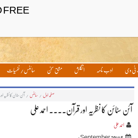
تحریر بھیجیں
لاگ ان
ٹی وی
ادب نامہ
انگلش
مشق سخن
سائنس/ نفسیات
صفحہ اول
/
سائنس
/
آئن سٹائن کا نظریہ ا
آئن سٹائن کا نظریہ اور قرآن۔۔۔۔ احمد علی
احمد علی
5 September 2018ء