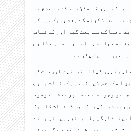
ﺮ ﻣﺮﮐﻮﺯ ﮨﻮ ﮐﺮ ﺳﮑﮍﺗﮯ ﺳﮑﮍﺗﮯ ﻋﺪﻡ ﯾﺎ
ﺎﺗﺎ ﮨﮯ , ﺑﮓ ﮐﺮﻧﭻ ﮐﮯ ﺑﻌﺪ ﺑﻠﯿﮏ ﮨﻮﻝ ﮐﯽ
ﯾﮏ ﺩﮬﻤﺎﮐﮯ ﺳﮯ ﭘﮭﭧ ﮔﯿﺎ ﺍﻭﺭ ﮐﺎﺋﻨﺎﺕ
ﻭﻗﺖ ﺳﮯ ﺟﺎﺭﯼ ﮨﮯ ﺍﻭﺭ ﺟﺎﺭﯼ ﺭﮨﮯ ﮔﺎ ﺟﺲ
ﮞ ﻣﯿﮟ ﺳﮯ ﺍﯾﮏ ﭼﮑﺮ ﮨﮯ .
ﺴﻠﯿﻢ ﻧﮩﯿﮟ ﮐﯿﺎ ﮐﮧ ﻗﻮﺍﻧﯿﻦ ﻃﺒﯿﻌﺎﺕ ﮐﯽ
ﮟ ﺍ ﺳﮑﺎ ﺟﺲ ﮐﯽ ﺑﻨﺎﺀ ﭘﺮ ﮐﺎﺋﻨﺎﺕ ﻭﺍﭘﺲ
ﻄﺎﺑﻖ ﻭﺟﻮﺩ ﺳﮯ ﻋﺪﻡ ﺍﻭﺭ ﻋﺪﻡ ﺳﮯ ﻭﺟﻮﺩ
ﮟ ﺭﮦ ﺳﮑﺘﺎ ﮐﯿﻮﻧﮑﮧ ﺟﺐ ﮐﺎﺋﻨﺎﺕ ﮐﺎ ﺍﯾﮏ
ﺍﻟﯽ ﻧﺎﮐﺎﺭﮔﯽ ﯾﺎ ﺍﯾﻨﭩﺮﻭﭘﯽ ﻧﺌﯽ ﺑﻨﻨﮯ
ﮯ ﺗﺮﺗﯿﺒﯽ ﻣﯿﮟ ﺍﺿﺎﻓﮧ ﮐﺮ ﺩﮮ ﮔﯽ ﯾﻌﻨﯽ