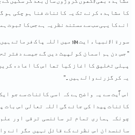
ﻣﺸﺎﮨﺪﮦ ﺑﮭﯽ ﻻﮐﮭﻮﮞ ﮐﺮﻭﮌﻭﮞ ﺳﺎﻝ ﺑﻌﺪ ﮐﺮ ﺳﮑﯿﮟ ﮔﮯ 
ﮐﺎ ﻣﺸﺎﮨﺪﮦ ﮐﺮﻧﮯ ﺗﮏ ﯾﮧ ﮐﺎﺋﻨﺎﺕ ﻓﻨﺎ ﮨﻮ ﭼﮑﯽ ﮨﻮ ﮔﯽ
ﺍﻧﮯ ﮐﺎ ﯾﮩﯽ ﺳﺐ ﺳﮯ ﻣﺴﺘﻨﺪ ﻧﻈﺮﯾﮧ ﮨﮯ ﺟﺲ ﮐﺎ ﺛﺒﻮﺕ ﮨﻤﯿ
ﺳﻮﺭﺓ ﺍﻻﻧﺒﯿﺎﺀ ﺍﯾﺖ 104 ﻣﯿﮟ ﺍﻟﻠﮧ ﭘﺎﮎ ﻓﺮﻣﺎﺗﮯ ﮨﯿﮟ
” ﺟﺲ ﺩﻥ ﮨﻢ ﺍﺳﻤﺎﻥ ﮐﻮ ﻟﭙﯿﭧ ﺩﯾﮟ ﮔﮯ ﺟﯿﺴﮯ ﺩﻓﺘﺮ ﺗﺤ
ﭘﮩﻠﯽ ﺗﺨﻠﯿﻖ ﮐﺎ ﺍﻏﺎﺯ ﮐﯿﺎ ﺗﮭﺎ ﺍﺱ ﮐﺎ ﺍﻋﺎﺩﮦ ﮐﺮﯾﮟ ﮔ
ﯾﮧ ﮐﺮ ﮔﺰﺭﻧﮯ ﻭﺍﻟﮯ ﮨﯿﮟ .”
ﺍﺱ آﯾﺖ ﺳﮯ ﯾﮧ ﻭﺍﺿﺢ ﮨﮯ ﮐﮧ ﺍﺳﯽ ﮐﺎﺋﻨﺎﺕ ﺳﮯ ﺟﻮ ﺍﯾﮏ
ﮐﺎﺋﻨﺎﺕ ﭘﯿﺪﺍ ﮐﯽ ﺟﺎﺋﮯ ﮔﯽ ﺍﻟﻠﮧ ﺗﻌﺎﻟﯽ ﺍﺱ ﺑﺎﺕ ﭘﺮ
ﭼﻮﻧﮑﮧ ﮨﻤﺎﺭﯼ ﺗﻤﺎﻡ ﺗﺮ ﺳﺎﺋﻨﺴﯽ ﺗﺮﻗﯽ ﺍﻭﺭ ﻋﻠﻢ 
ﺳﺎﺋﻨﺴﺪﺍﻥ ﺍﺱ ﻧﻈﺮﺋﮯ ﮐﮯ ﻗﺎﺋﻞ ﻧﮩﯿﮟ ﻣﮕﺮ ﺍﻧﮯ ﻭﺍﻻ 