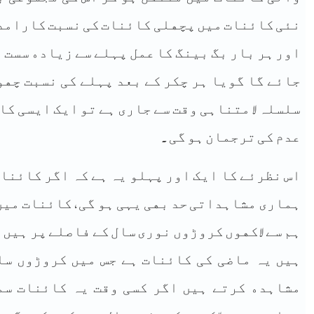
ﻧﺌﯽ ﮐﺎﺋﻨﺎﺕ ﻣﯿﮟ ﭘﭽﮭﻠﯽ ﮐﺎﺋﻨﺎﺕ ﮐﯽ ﻧﺴﺒﺖ ﮐﺎﺭﺍﻣﺪ 
ﺍﻭﺭ ﮨﺮ ﺑﺎﺭ ﺑﮓ ﺑﯿﻨﮓ ﮐﺎ ﻋﻤﻞ ﭘﮩﻠﮯ ﺳﮯ ﺯﯾﺎﺩﮦ ﺳﺴﺖ ﺭ
ﺟﺎﺋﮯ ﮔﺎ ﮔﻮﯾﺎ ﮨﺮ ﭼﮑﺮ ﮐﮯ ﺑﻌﺪ ﭘﮩﻠﮯ ﮐﯽ ﻧﺴﺒﺖ ﭼﮭﻮ
ﺳﻠﺴﻠﮧ ﻻ ﻣﺘﻨﺎﮨﯽ ﻭﻗﺖ ﺳﮯ ﺟﺎﺭﯼ ﮨﮯ ﺗﻮ ﺍﯾﮏ ﺍﯾﺴﯽ ﮐﺎ
ﻋﺪﻡ ﮐﯽ ﺗﺮﺟﻤﺎﻥ ﮨﻮ ﮔﯽ .
ﮨﻤﺎﺭﯼ ﻣﺸﺎﮨﺪﺍﺗﯽ ﺣﺪ ﺑﮭﯽ ﯾﮩﯽ ﮨﻮ ﮔﯽ , ﮐﺎﺋﻨﺎﺕ ﻣﯿ
ﮨﻢ ﺳﮯ ﻻﮐﮭﻮﮞ ﮐﺮﻭﮌﻭﮞ ﻧﻮﺭﯼ ﺳﺎﻝ ﮐﮯ ﻓﺎﺻﻠﮯ ﭘﺮ ﮨﯿﮟ 
ﮨﯿﮟ ﯾﮧ ﻣﺎﺿﯽ ﮐﯽ ﮐﺎﺋﻨﺎﺕ ﮨﮯ ﺟﺲ ﻣﯿﮟ ﮐﺮﻭﮌﻭﮞ ﺳﺎ
ﻣﺸﺎﮨﺪﮦ ﮐﺮﺗﮯ ﮨﯿﮟ ﺍﮔﺮ ﮐﺴﯽ ﻭﻗﺖ ﯾﮧ ﮐﺎﺋﻨﺎﺕ ﺳﻤ