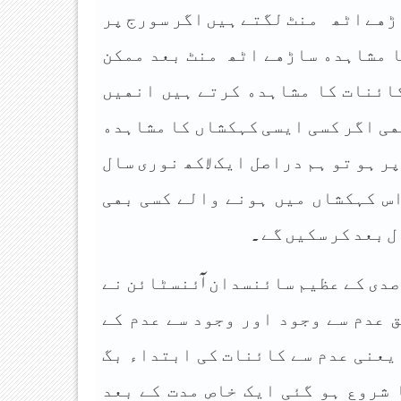
ﮌﮬﮯ ﺍﭨﮫ ﻣﻨﭧ ﻟﮕﺘﮯ ﮨﯿﮟ ﺍﮔﺮ ﺳﻮﺭﺝ ﭘﺮ
ﺎ ﻣﺸﺎﮨﺪﮦ ﺳﺎﮌﮬﮯ ﺍﭨﮫ ﻣﻨﭧ ﺑﻌﺪ ﻣﻤﮑﻦ
ﮐﺎﺋﻨﺎﺕ ﮐﺎ ﻣﺸﺎﮨﺪﮦ ﮐﺮﺗﮯ ﮨﯿﮟ ﺍﻧﮭﯿﮟ
ﮭﯽ ﺍﮔﺮ ﮐﺴﯽ ﺍﯾﺴﯽ ﮐﮩﮑﺸﺎﮞ ﮐﺎ ﻣﺸﺎﮨﺪﮦ
ﭘﺮ ﮨﻮ ﺗﻮ ﮨﻢ ﺩﺭﺍﺻﻞ ﺍﯾﮏ ﻻﮐﮫ ﻧﻮﺭﯼ ﺳﺎﻝ
ﺍﺱ ﮐﮩﮑﺸﺎﮞ ﻣﯿﮟ ﮨﻮﻧﮯ ﻭﺍﻟﮯ ﮐﺴﯽ ﺑﮭﯽ
 ﺑﻌﺪ ﮐﺮ ﺳﮑﯿﮟ ﮔﮯ .
ﺎ ﻣﺎﮈﻝ 1930 ﻣﯿﮟ ﺑﯿﺴﻮﯾﮟ ﺻﺪﯼ ﮐﮯ ﻋﻈﯿﻢ ﺳﺎﺋﻨﺴﺪﺍﻥ آﺋﻨﺴﭩﺎﺋﻦ ﻧﮯ
 ﻋﺪﻡ ﺳﮯ ﻭﺟﻮﺩ ﺍﻭﺭ ﻭﺟﻮﺩ ﺳﮯ ﻋﺪﻡ ﮐﮯ
ﯾﻌﻨﯽ ﻋﺪﻡ ﺳﮯ ﮐﺎﺋﻨﺎﺕ ﮐﯽ ﺍﺑﺘﺪﺍﺀ ﺑﮓ
 ﺷﺮﻭﻉ ﮨﻮ ﮔﺌﯽ ﺍﯾﮏ ﺧﺎﺹ ﻣﺪﺕ ﮐﮯ ﺑﻌﺪ