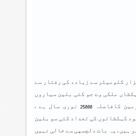
ﺰﺍﺭ ﮐﻠﻮﻣﯿﭩﺮ ﺳﮯ ﺯﯾﺎﺩﮦ ﮐﯽ ﺭﻓﺘﺎﺭ ﺳﮯ
ﮑﺸﺎﮞ ﻣﻠﮑﯽ ﻭﮮ ﺟﻮ ﮐﺌﯽ ﺑﻠﯿﻦ ﺳﯿﺎﺭﻭﮞ
ﺍﻭﺭ ﺳﺘﺎﺭﻭﮞ ﭘﺮ ﻣﺸﺘﻤﻞ ﮨﮯ ﺍﺱ ﮐﮯ ﻣﺮﮐﺰ ﺳﮯ ﺯﻣﯿﻦ ﮐﺎﻓﺎﺻﻠﮧ 25000 ﻧﻮﺭﯼ ﺳﺎﻝ ﮨﮯ ,
ﺩ ﮐﮩﮑﺸﺎﺋﻮﮞ ﮐﯽ ﺗﻌﺪﺍﺩ ﮐﺌﯽ ﺳﻮ ﺑﻠﯿﻦ
 ﮨﯿﮟ , ﯾﮧ ﺑﺎﺕ ﺩﻟﭽﺴﭙﯽ ﺳﮯ ﺧﺎﻟﯽ ﻧﮩﯿﮟ