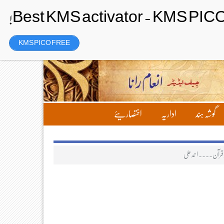
رجسٹر
Friday، 7 August 2026ء
KMS PICO FREE
گوشہ ہند
اداریہ
اختصاریئے
ور قرآن۔۔۔۔ احمد علی