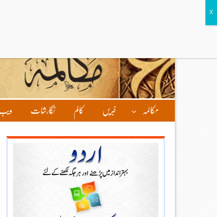
مکالمہ
خبریں
کالم
نگارشات
ویب 