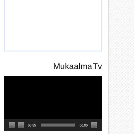
Mukaalma Tv
Video
Player
00:55
00:00