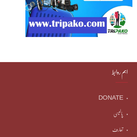
اہم روابط
DONATE
پالیسی
تعارف