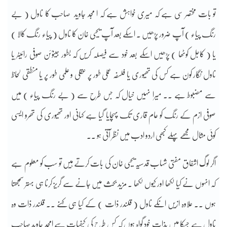
تو بات مختصر سی ہے کہ میری خواہش ہے کہ ا مجد جاوید صاحب کا ناول ( بے
رنگ پیاء ) آپ ضرور پڑھیں ۔ اسکے بعد آپ یحیی خان کا ناول ( پیاء رنگ کالا )
یا ( کاجل کوٹھا ) پڑھیں اسکے بعد خود سے فیصلہ کریں کہ بطور جینؤئن صوفی رائیٹر یا
ناول نگار کون ہے کس کی تھیوری یا فلسفہ عملی طور پر عقلی و علمی طور پر یا منطقی لحاظ
سے مضبوط ہے ۔۔ میرا نہیں خیال کہ جس طرح سے ( بے رنگ پیاء ) میں
صوفی ازم کے رنگ کو عام قاری تک پہچایا گیا ہے کہانی اور تھیوری کی تھرو ایسی
کوئی مثال مجھے پہلے کبھی اردو ادب میں نظر آتی ہو ۔۔
اگر لوگ اشفاق مفتی شہاب قدسیہ یحیی خان کی بات کرتے ہیں تو سب کو معلوم ہے
کہ انہوں نے کیا لکھا اور کیوں لکھا ۔ مزید بحث میں جانے سے گریز کرنا ہی بہتر سمجھتا
ہوں ۔۔ علاوہ ازیں انکے ناول ( قلندر ذات ) کے کیا ہی کہنے ۔۔ قلندر ذات وہ
ناول ہے جسکا میں بذات خود گواہ ہوں کہ کس طرح کی کیفیات سے امجد جاوید صاحب