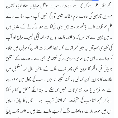
مجھے بخوبی علم ہے کہ مجھ سے وابستہ اور میرے سوشل میڈیا پہ موجود ادباء ناقدین
مبصرین قارئین کی عادت عام مطالعہ جیسی تو ہرگز نہیں آپ سب صاحب رائے
علم حلم ظرف والے باشعور دوست ہیں بڑی زیرکتا سے مطالعہ کرنے کے عادی ہیں
۔ میں یقین سے کہتا ہوں کہ ( قلندر ذات ) ان شاء اللہ آپکی طبعیت مزاج اور آپ
کی تنقیدی بصیرتوں پہ عین کھرا اترے گا ۔ یقینا قلندر ذات انسان کو حیرتوں میں مبتلاء
کر دیتا ہے ۔ اس میں سماجی و مزہبی جبر کی نشاندھی بھی ہے ۔ قدرت کے متعلق
جمالیاتی فن و فکر کا عروج بھی پھر ہمارے ملک کے ماضی حال اور مستقبل میں
حالات کا بہترین تجزیہ کہہ لیں یا نقشہ کھینچنا کہہ لیں ۔ سب کچھ ناول میں موجود ہے
جسے ہم فرضی یا خودساختہ خیالات نہیں کہہ سکتے ۔ البتہ اسکے متعلق یہ کہا جا سکتا
ہے کہ کیسے اتنا سب کچھ حقیقت کے انتہائی قریب ہے ۔۔ ناول کا سیاق و سباق
اس میں موجود حالات و واقعات دنگ کر دینے والے ملتے ہیں ۔ قلندر ذات پانچ