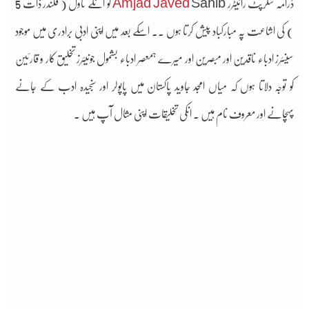
ڈرامہ سکرپٹ رائیٹرر
Amjad Javed
Sahib کو انکے ناول ( قلندر ذات 5
) کی اشاعت پہ مبارکباد پیش کرتا ہوں ۔۔ اسکے بعد میں اپنی ادبی برادری میں موجود
سینئرز ادباء ناقدین اور مبصرین اور میرے ہمعصر ادباء بشمول جونیئرز تخلیق کار و قارئین
کو توجہ دلاتا ہوں کہ میاں امجد جاوید پاکستان میں پاپولر اور سنجیدہ ادب کے جانے
پہچانے اور معروف نام ہیں ۔ انکی تخلیقات اپنی مثال آپ ہیں ۔