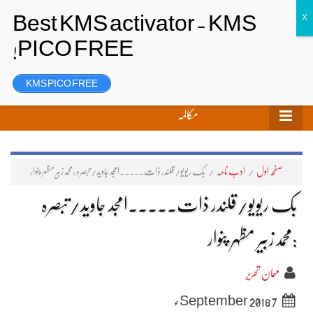
تحریر بھیجیں
لاگ ان
رجسٹر
KMS PICO FREE
مکالمہ
صفحہ اول
/
ادب نامہ
/
بک ریویو/قلندر ذات۔۔۔۔۔امجد جاوید/تبصرہ :محمدزبیر مظہر پنوار
بک ریویو/قلندر ذات۔۔۔۔۔امجد جاوید/تبصرہ
:محمدزبیر مظہر پنوار
مہمان تحریر
7 September 2018ء