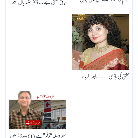
​برق ہنستی ہے۔۔ڈاکٹر ستیہ پال آنند
عشق کی بازی۔۔۔۔رابعہ الرباء
سفر وسیلہ “ڈفر” ہے (1)-مرزایاسین