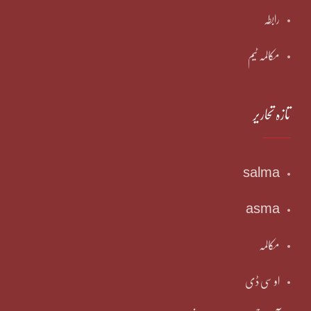
رابطہ
مکالمہ ٹیم
تازہ تحاریر
salma
asma
مکالمہ
او سی ڈی