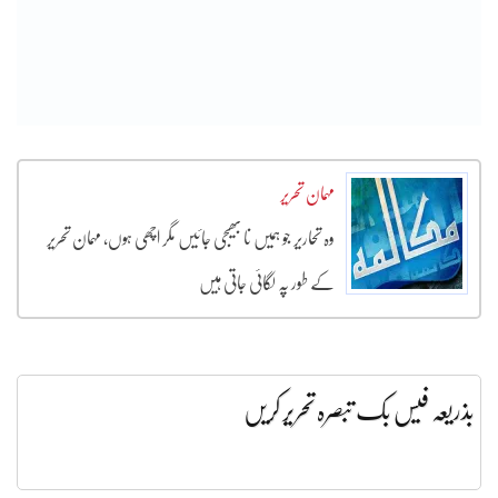
مہمان تحریر
وہ تحاریر جو ہمیں نا بھیجی جائیں مگر اچھی ہوں، مہمان تحریر
کے طور پہ لگائی جاتی ہیں
بذریعہ فیس بک تبصرہ تحریر کریں