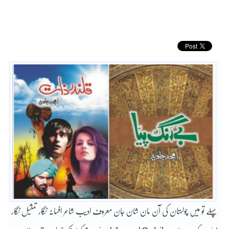
پہلے تو میں چولستان کی آن مان شان جان معروف ادیب شاعر افسانہ نگار تمثیل نگار