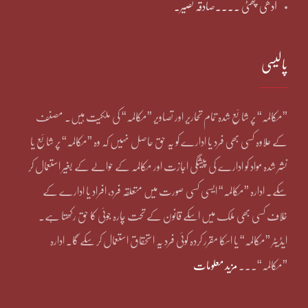
آدھی چھٹی ۔۔۔۔صادقہ نصیر۔
پالیسی
”مکالمہ“ پر شائع شدہ تمام تحاریر اور تصاویر ”مکالمہ“ کی ملکیت ہیں۔ مصنف
کے علاوہ کسی بھی فرد یا ادارے کو یہ حق حاصل نہیں کہ وہ ”مکالمہ“ پر شائع یا
نشر شدہ مواد کو ادارے کی پیشگی اجازت اور مکالمہ کے حوالے کے بغیر استعمال کر
سکے۔ ادارہ ”مکالمہ“ ایسی کسی صورت میں متعلقہ فرد، افراد یا ادارے کے
خلاف کسی بھی ملک میں اسکے قانون کے تحت چارہ جوئی کا حق رکھتا ہے۔
ایڈیٹر ”مکالمہ“ یا اسکا مقرر کردہ کوئی فرد یہ استحقاق استعمال کر سکے گا۔ ادارہ
”مکالمہ“۔۔۔
مزید معلومات