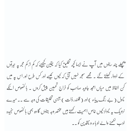
پچھلے چند سالوں میں آپ نے ایسا کچھ تخلیق کیا کہ یقین کیجیئے کہ کم از کم مجھ پہ حیرتوں
کے ادوار کھلتے گئے ۔ مجھے سمجھ نہیں آئی کہ کیوں کیسے اور کس طرح اور اس پہ میں
کن الفاظ میں میاں امجد جاوید صاحب کو خراج تحسین پیش کروں ۔ بالخصوص انکے
ناول ( بے رنگ پیاء ) اور ( قلندر ذات ) جیسی تخلیقات کی وجہ سے ۔۔ میرے
نزدیک یہ ناولز کیوں خاص اہمیت رکھتے ہیں مختصر وجہ بتاؤں گا وہ بھی بالخصوص سنجیدہ
ادب لکھنے والے ادباء و ناقدین کو ۔۔