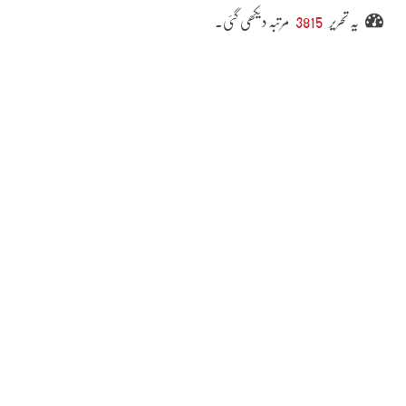
یہ تحریر
3815
مرتبہ دیکھی گئی۔