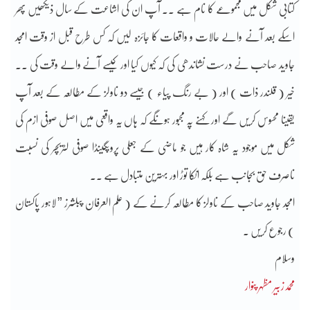
کتابی شکل میں مجموعے کا نام ہے ۔۔ آپ ان کی اشاعت کے سال ذیکھیں پھر
اسکے بعد آنے والے حالات و واقعات کا جائزہ لیں کہ کس طرح قبل از وقت امجد
جاوید صاحب نے درست نشاندھی کی کہ کیوں کیا اور کیسے آنے والے وقت کی ۔۔
خیر ( قلندر ذات ) اور ( بے رنگ پیاء ) جیسے دو ناولز کے مطالعہ کے بعد آپ
یقینا محسوس کریں گے اور کہنے پہ مجبور ہونگے کہ ہاں یہ واقعی میں اصل صوفی ازم کی
شکل میں موجود یہ شاہ کار ہیں جو ماضی کے جعلی پروپگینڈا صوفی لٹریچر کی نسبت
ناصرف حق بجانب ہے بلکہ انکا توڑ اور بہترین متبادل ہے ۔۔
امجد جاوید صاحب کے ناولز کا مطالعہ کرنے کے ( علم العرفان پبلشرز ” لاہور پاکستان
) رجوع کریں ۔
وسلام
محمدزبیر مظہر پنوار