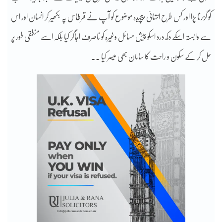
کو گزرنا پڑا اور کس طرح انتہائی پیچیدہ موضوع کو آپ نے قرطاس پہ بکھیر کر انسان اور اس
سے وابستہ اسکے دکھ درد اسکو پیش مسائل وغیرہ کو ناصرف اجاگر کیا بلکہ اسے منطقی طور پر
حل کر کے سکون و راحت کا سامان بھی میسر کیا ۔۔