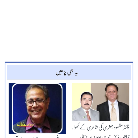
یہ بھی پڑھیں
ڈاکٹر مقصود جعفری کی شاعری کے کھوار
تراجم/ڈاکٹر رحمت عزیز خان چترالی