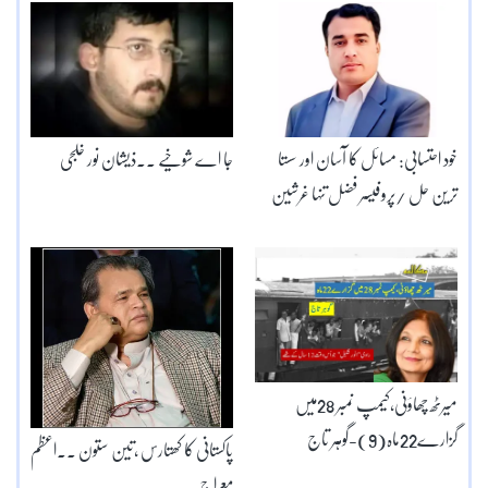
خود احتسابی: مسائل کا آسان اور سستا
جا اے شوخیے ۔۔ذیشان نور خلجی
ترین حل /پروفیسر فضل تنہا غرشین
میرٹھ چھاؤنی،کیمپ نمبر 28میں
گزارے22ماہ(9)-گوہر تاج
پاکستانی کا کھتارس ،تین ستون ۔۔اعظم
معراج