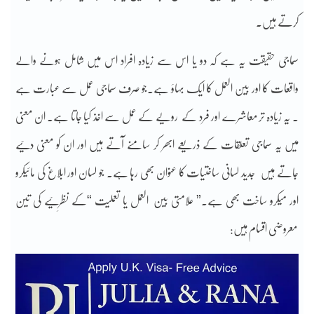
کرتے ہیں.
سماجی حقیقت یہ ہے کہ دو یا اس سے زیادہ افراد اس میں شامل ہونے والے
واقعات کا اور بین العمل کا ایک بہاؤ ہے.جو صرف سماجی عمل سے عبارت ہے
۔ یہ زیادہ تر معاشرے اور فرد کے رویے کے عمل سے اخذ کیا جاتا ہے۔ ان معنی
میں یہ سماجی تعلقات کے ذریعے ابھر کر سامنے آتے ہیں اور ان کو معنی دئیے
جاتے ہیں جدید لسانی ساختیات کا عنوان بھی رہا ہے۔ جو لسان اور ابلاغ کی مائیکرو
اور میکرو ساخت بھی ہے۔” علامتی بین العمل یا تعملیت “کے نظرِئیے کی تین
معروضی اقسام ہیں: