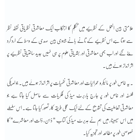
علامتی بین العمل کے نظرئیے میں تکلّم کا ارتکاب ایک معاشرتی نظریاتی نقطہ نظر
سے ہوتا ہے اس نظرئیے کے تانے بانے بیسوی بین صدی کے وسط کے ارد گرد
بُنے گئے اور اب بھی معاشرتی اور بشریاتی علوم پر ہی نہیں جدید ساختیاتی نظرئیے پر
اثر انداز ہوئے ہیں۔
. یہ خاص طور پر مائیکرو عمرانیات اور معاشرتی نفسیات پر اثر انداز ہوئے ہیں۔ جو امریکی
فلسفہ اور خاص طور پر جارج ہاربرٹ میڈ کی فکریات سے حاصل کیا جاتا ہے جو
معاشرتی تعاملیت کی تشریح کے لئے ایک عملی طریقہ کار تصور کیا جاتا ہے۔ اس سلسلے
میں اس سیمینار میں ہم نے ہربرٹ میڈ کی کتاب ” ذہن، ذات اور معاشرے” کا
خصوصی طور پر مطالعہ اور تجزیہ کیا۔