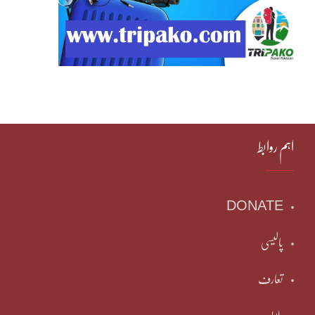
اہم روابط
DONATE
پالیسی
تعارف