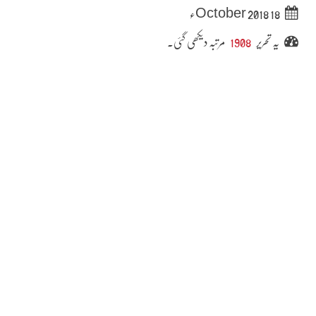
18 October 2018ء
یہ تحریر
1908
مرتبہ دیکھی گئی۔