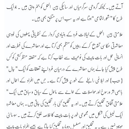
آتے ہیں۔ کیونکہ گروھی سرگرمیاں اور سائیکی بین العمل کو جنم دیتی ہیں ۔ جو ایک
طرح کا ” شعور اجتماعی “ہوتا ہے اور یہ سب اس پر متفق بھی ہیں.
علامتی بین العمل کےخیالات فرد کے بنیادی کردار کے نظریاتی پہلووں کی خودہی
معاشرتی عکاسی تشریح
کرکے رویوں کو منظم بھی کرتا ہے اور معاشرے کی فطرت اور
انسانی عمل اور بات چیت کی نوعیت سے خطاب کرتا ہے کہ متعلقہ منظر کشی کو کس
طرح پیش کیا جائے جہاں معاشرے کے درمیان فرد اپنے تعلقات کو ایک ” جال”
{ ویب} اور ابلاغی رابطے کے طور پر پیش کرتا ہے۔ جس میں افراد کے اعمال اور
باہمی اثر ورسوخ اور مواصلات کے حوالے سے ماحول کے سیاق و سباق میں ایک ”
علامتی آفاق تخلیق کرتے ہیں۔ اور یہ تخلیق کئی بار تخلیق کی جاتی ہیں۔ جہاں معاشرہ
ایک لیبل کی شکل میں مجموعی طور پر بات چیت کا خلاصہ خلق کرتے ہیں . سوسائٹی
موجود نہیں ہے۔ یہ تخلیق اور مسلسل دوبارہ تخلیق کیا جاتا ہے جیسے افراد بات چیت