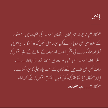
پالیسی
”مکالمہ“ پر شائع شدہ تمام تحاریر اور تصاویر ”مکالمہ“ کی ملکیت ہیں۔ مصنف
کے علاوہ کسی بھی فرد یا ادارے کو یہ حق حاصل نہیں کہ وہ ”مکالمہ“ پر شائع یا
نشر شدہ مواد کو ادارے کی پیشگی اجازت اور مکالمہ کے حوالے کے بغیر استعمال کر
سکے۔ ادارہ ”مکالمہ“ ایسی کسی صورت میں متعلقہ فرد، افراد یا ادارے کے
خلاف کسی بھی ملک میں اسکے قانون کے تحت چارہ جوئی کا حق رکھتا ہے۔
ایڈیٹر ”مکالمہ“ یا اسکا مقرر کردہ کوئی فرد یہ استحقاق استعمال کر سکے گا۔ ادارہ
”مکالمہ“۔۔۔
مزید معلومات