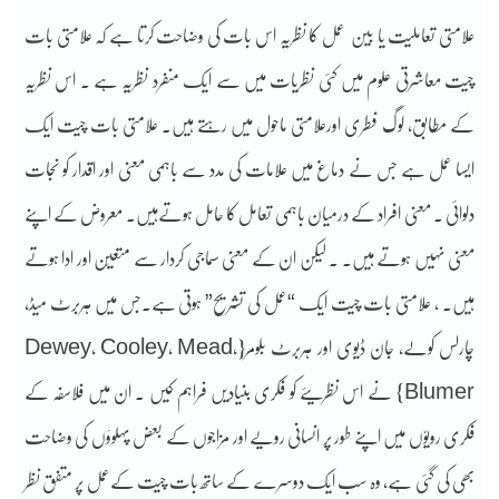
علامتی تعاملیت یا بین عمل کا نظریہ اس بات کی وضاحت کرتا ہے کہ علامتی بات
چیت معاشرتی علوم میں کئی نظریات میں سے ایک منفرد نظریہ ہے . اس نظریہ
کے مطابق، لوگ فطری اورعلامتی ماحول میں رہتے ہیں. علامتی بات چیت ایک
ایسا عمل ہے جس نے دماغ میں علامات کی مدد سے باہمی معنی اور اقدار کو نجات
دلوائی . معنی افراد کے درمیان باہمی تعامل کا حامل ہوتےہیں. معروض کے اپنے
معنی نہیں ہوتے ہیں۔ . لیکن ان کے معنی سماجی کردار سے متعیّن اور ادا ہوتے
ہیں. ، علامتی بات چیت ایک “عمل کی تشریح” ہوتی ہے.جس میں ہربرٹ میڈ،
چارلس کولے، جان ڈیوی اور ہربرٹ بلومر{Dewey، Cooley، Mead،
Blumer} نے اس نظریئے کو فکری بنیادیں فراہم کیں ۔ ان میں فلاسفہ کے
فکری رویوّں میں اپنے طور پر انسانی رویے اور مزاجوں کے بعض پہلوؤں کی وضاحت
بھی کی گئی ہے، وہ سب ایک دوسرے کے ساتھ بات چیت کےعمل پر متفق نظر