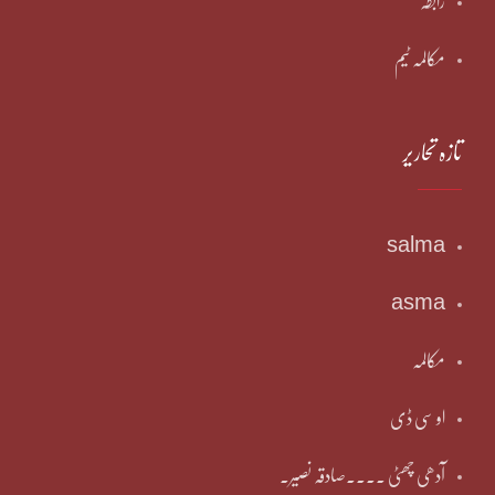
رابطہ
مکالمہ ٹیم
تازہ تحاریر
salma
asma
مکالمہ
او سی ڈی
آدھی چھٹی ۔۔۔۔صادقہ نصیر۔