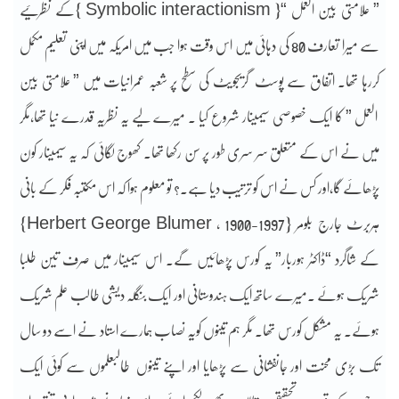
” علامتی بین العمل “{ Symbolic interactionism }کے نظر
ئیے
سے میرا تعارف 80 کی دہائی میں اس وقت ہوا جب میں امریکہ میں اپنی تعلیم مکمل
کررہا تھا۔ اتفاق سے پوسٹ گریجویٹ کی سطح پر شعبہ عمرانیات میں ” علامتی بین
العمل ” کا ایک خصوصی سیمینار شروع کیا ۔ میرے لیے یہ نظریہ قدرے نیا تھا،مگر
میں نے اس کے متعلق سر سری طور پر سن رکھا تھا۔ کھوج لگائی کہ یہ سیمینار کون
پڑھائے گا،اور کس نے اس کو ترتیب دیا ہے۔؟ تو معلوم ہوا کہ اس مکتبہ فکر کے بانی
ہربرٹ جارج بلومر {Herbert George Blumer ، 1900-1997}
کے شاگرد “ڈاکٹر ہوربار” یہ کورس پڑھائیں گے۔ اس سیمینار میں صرف تین طلبا
شریک ہوئے ۔میرے ساتھ ایک ہندوستانی اور ایک بنگلہ دیشی طالب علم شریک
ہوئے۔ یہ مشکل کورس تھا۔ مگر ہم تینوں کویہ نصاب ہمارے استاد نے اسے دو سال
تک بڑی محنت اور جانفشانی سے پڑھایا اور اپنے تینوں طالبعلموں سے کوئی ایک