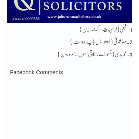
1۔ طبعی {کرسی، پیٹر، راکٹ، برتن }
2۔ معاشرتی { استاد، ماں باپ، دوست،}
3۔ تجریدی { تصورات، اخلاقی اصول، رسم ورواج }
Facebook Comments