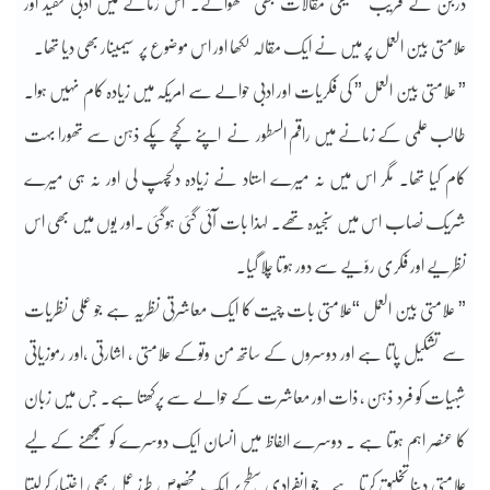
درجن کے قریب تحقیقی مقالات بھی لکھوائے۔ اس زمانے میں ادبی تنقید اور
علامتی بین العمل پر میں نے ایک مقالہ لکھا اور اس موضوع پر سیمینار بھی دیا تھا۔
” علامتی بین العمل ” کی فکریات اور ادبی حوالے سے امریکہ میں زیادہ کام نہیں ہوا۔
طالب علمی کے زمانے میں راقم السطور نے اپنے کچے پکے ذہن سے تھورا بہت
کام کیا تھا۔ مگر اس میں نہ میرے استاد نے زیادہ دلچسپ لی اور نہ ہی میرے
شریک نصاب اس میں سنجیدہ تھے۔ لہذا بات آئی گئی ہوگئی ۔اور یوں میں بھی اس
نظریے اور فکری روّیے سے دور ہوتا چلا گیا۔
” علامتی بین العمل “علامتی بات چیت کا ایک معاشرتی نظریہ ہے جو عملی نظریات
سے تشکیل پاتا ہے اور دوسروں کے ساتھ من وتوکے علامتی ، اشارتی ،اور رموزیاتی
شبہیات کو فرد ذہن ، ذات اور معاشرت کے حوالے سے پرکھتا ہے۔ جس میں زبان
کا عنصر اہم ہوتا ہے . دوسرے الفاظ میں انسان ایک دوسرے کو سمجھنے کے لیے
علامتی دینا تخلیق کرتا ہے۔ جو انفرادی سطح پر ایک مخصوص طرز عمل بھی ا ختیار کرلیتا