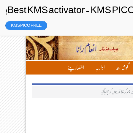
Thursday، 6 August 2026ء
تحریر بھیجیں
لاگ ان
رجسٹر
KMS PICO FREE
گوشہ ہند
اداریہ
اختصاریئے
 کر خلا نوردوں کو بچالیا گیا