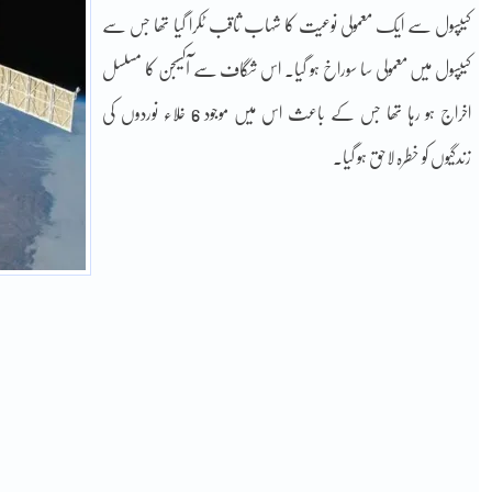
کیپسول سے ایک معمولی نوعیت کا شہاب ثاقب ٹکرا گیا تھا جس سے
کیپسول میں معمولی سا سوراخ ہو گیا۔ اس شگاف سے آکسیجن کا مسلسل
اخراج ہو رہا تھا جس کے باعث اس میں موجود 6 خلاء نوردوں کی
زندگیوں کو خطرہ لاحق ہو گیا۔