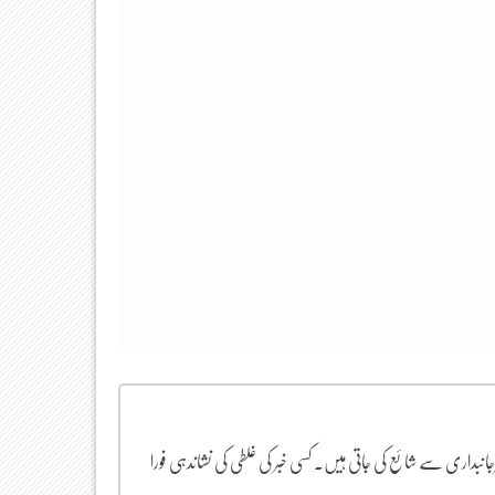
یرجانبداری سے شائع کی جاتی ہیں۔ کسی خبر کی غلطی کی نشاندہی فورا