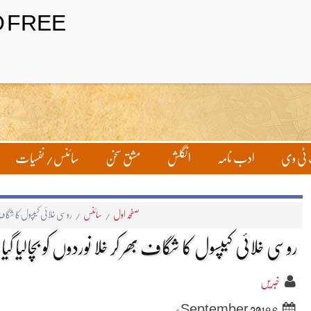
ٹی وی
ادب نامہ
انگلش
مشق سخن
سائنس/ نفسیات
صفحہ اول
/
سائنس
/
روسی خلائی کیپسول کا شگاف بھر
روسی خلائی کیپسول کا شگاف بھر کر خلا نوردوں کو بچالیا گیا
خبریں
6 September 2018ء