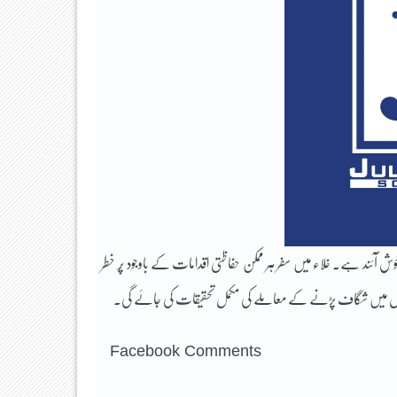
وش آئند ہے۔ خلاء میں سفر ہر ممکن حفاظتی اقدامات کے باوجود پُر خطر
۔ کیپسول میں شگاف پڑنے کے معاملے کی مکمل تحقیقات کی جائے گی۔
Facebook Comments