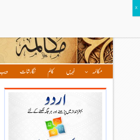
مکالمہ
خبریں
کالم
نگارشات
ویب 