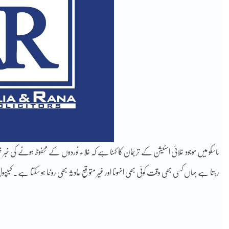
ماسکو میں موجود خلائی اسٹیشن کے ترجمان کا کہنا ہے کہ خلاء نوردوں کے محفوظ ہونے کی خبر خ
رہتا ہے جہاں کسی بھی وقت کوئی بھی انہونا اور غیر متوقع حادثہ بھی رونما ہو سکتا ہے