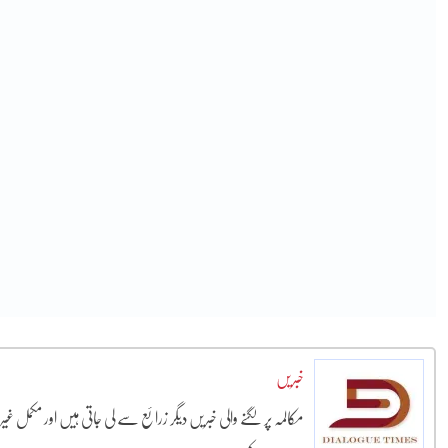
خبریں
مکالمہ پر لگنے والی خبریں دیگر زرائع سے لی جاتی ہیں اور مکمل غ