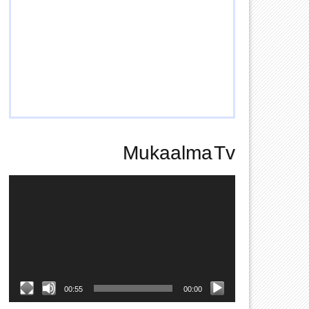
Mukaalma Tv
Video
Player
00:55
00:00