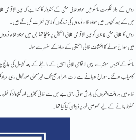
روس کے دارالحکومت ماسکو میں موجود خلائی مشن کے کنٹرولر کا کہنا ہے کہ بین الاقوامی خل
جس کے بعد کیپسول میں موجود خلاء نوردوں کی زندگیوں کو لاحق خطرات ٹل گئے ہیں۔
میں سوراخ ہونے کا انکشاف خلائی اسٹیشن کے دباؤ کے سنسر سے ہوا۔
ماسکو کے کنٹرول سینٹر سے بین الاقوامی خلائی اسپیس کے رابطے کے بعد کیپسول کی جانچ پڑ
کامیاب ہو گئے۔ سوراخ ہوجانے سے رات بھر اور صبح تک غیرمعمولی صورتحال رہی، دباؤ کم 
خلاء میں ہر وقت پتھروں کی بارش ہو تی رہتی ہے جس سے خلائی گاڑیوں اور کیپسولز کو خط
محفوظ بنانے کے لیے خصوصی طور پر ڈیزائن کیا گیا تھا۔