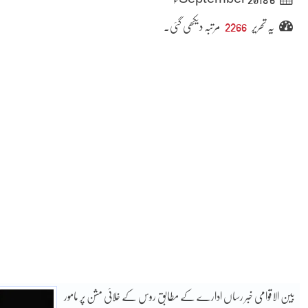
یہ تحریر
2266
مرتبہ دیکھی گئی۔
بین الاقوامی خبر رساں ادارے کے مطابق روس کے خلائی مشن پر مامور