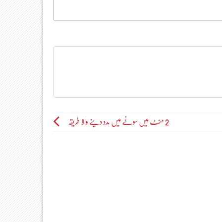
2 منٹ میں سونے میں مدد دینے والا طریقہ