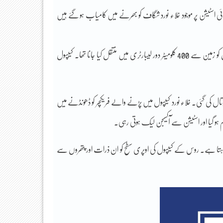
ائی اسٹیشن پر موجود خلاء نورد شگاف کو بھرنے میں کامیاب ہو گئے ہیں
روس کا خلائی مشن 8 جون کو بین الاقوامی خلائی اسٹیشن پر پہنچا تھا جس میں موجود خلاء نوردوں کو زمین سے 400 کلومیٹر دور لیبارٹری میں منتقل کیا جانا تھا۔ کیپسول
تال کی گئی۔ خلاء نورد کیپسول میں پڑنے والے فریکچر کو ڈھونڈنے میں
ہو گیا اور اسٹیشن سے آکسیجن لیک ہوتی رہی۔
رہ رہتا ہے۔ روس کے کیپسول کی اوپری سطح کو ان ذرات اور پتھروں سے