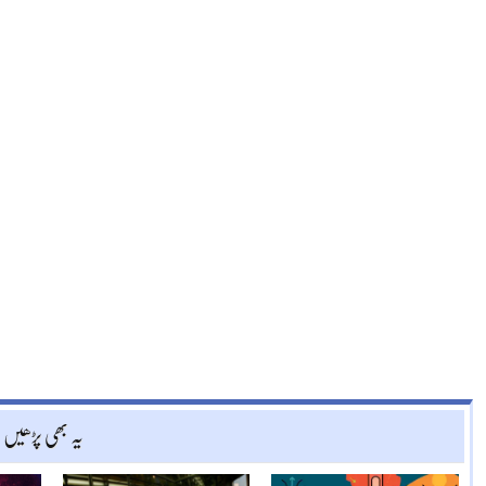
یہ بھی پڑھیں