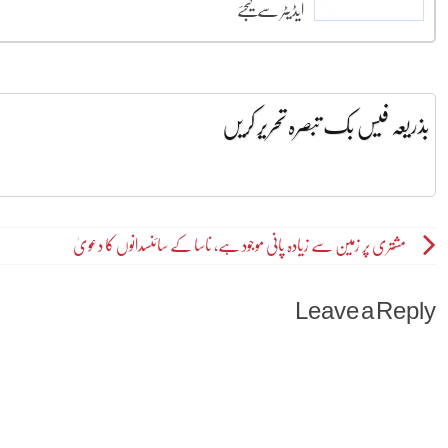
ایڈیٹر سے کیجئے
بذریعہ فیس بک تبصرہ تحریر کریں
Post
مشتری پر زمین سے زیادہ پانی موجود ہے، ناسا کے سائنسدانوں کا دعویٰ
navigation
Leave a Reply