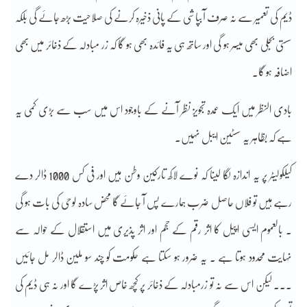
ڈیم کی تعمیر سے نہ صرف آبپاشی کے پانی ذخیرہ کرنے کی صلاحیت بڑھ جائے گی بلکہ
سستی بجلی بھی میسر ہو گی اور ساتھ ہی یہ فائدہ بھی ہو گا کہ زر مبادلہ کے ذخائر میں بھی
اضافہ ہو گا۔
بادی النظر میں ایک عمدہ تجویز نظر آنے کے باوجود اس میں سب سے بڑی کمی یہ
ہے کہ بظاہر یہ سسٹین ایبل نہیں۔
کیلکولیٹر پر یہ اندازہ لگا لینا کہ نوے لاکھ تارکین وطن ہیں اور فی کس 1000 ڈالر دے
رہے ہیں تو فلاں حاصل ضرب ہمارے پس آ جائے گا محض سادہ لوحی کی بات ہو گی
۔ بالعموم ایسی اپیل کا اثر رقم کے حجم اور اثر پذیری میں استقلال کے حوالہ سے
نہایت محدود ہوتا ہے ۔ یہ ضرور ہو سکتا ہے حکومت کو چند سو ملین ڈالر مل جائیں
۔۔۔ لیکن اس سے نہ تو زرمبادلہ کے ذخائر پر کچھ خاص اثر پڑے گا اور نہ ہی ڈیم کی