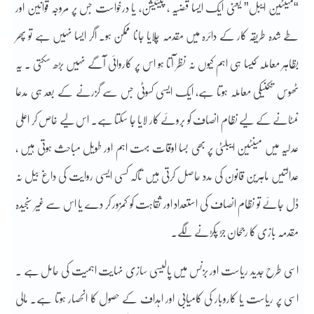
“مینٹین ایبل” یعنی ایک ایسا قضیہ ، پیٹیشن، یا درخواست جس پر مروجہ قوانین اور
طے شدہ طریقہ کار کے دائرہ میں مقدمہ چلایا جانا ممکن ہو۔ اگر ایسا نہیں ہے تو پھر
بظاہر معاملہ کیسا ہی اہم کیوں نہ نظر آتا ہو اس پر کاروائی آگے نہیں بڑھ سکتی ۔ یہ
ٹھوس تکنیکی معاملہ ہوتا ہے، ایک ایسی کسوٹی جس سے گزرنے کے بعد ہی مدعا
نمٹانے کے لیے نظام انصاف کو بروئے کار لایا جا سکتا ہے۔ اس لیے خاص کر اعلی
عدلیہ میں مینٹین ایبلٹی پر بھی بسا اوقات بہت اہم اور طویل مباحث ہوتی ہیں ،
عدالتیں ماہرین قانون کی مدد حاصل کرتی ہیں تاکہ کسی ایسی روایت کی داغ بیل نہ
ڈل جائے تو نظام انصاف کی استعداد اور ثقاہت کو کمزور کر دے یا اس سے غیر سنجیدہ
مقدمہ بازی کا رجحان جڑ پکڑنے لگے۔
اسی طرح جدید ریاست اور بزنس میں پالیسی سازی نہایت اہمیت کی حامل ہے ۔
اسی پر ریاست یا کاروبار کی کامیابی اور اہداف کے حصول کا انحصار ہوتا ہے۔ مالی