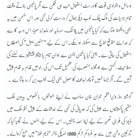
وسائل و افرادی قوت کا درست استعمال تب ہی ممکن ہے اگر پالیسی بناتے وقت
تمام جزئیات کی نوک پلک خوب دیکھ بھال کر درست کر لی گئی ہو۔ اس ضمن میں یہ
بھی دیکھنا ہوتا ہے کہ کیا پالیسی میں پلاننگ، سرمایہ اور ماہرانہ معیار اس درجہ کا ہے
کہ وہ اہنے متوقع نتائج سے ہمکنار ہو سکے۔ اس کے لیے “سسٹین ایبل” کی اصطلاح
استعمال کی جاتی ہے۔ یعنی کیا پالیسی ایسی ہے جو ان تمام یا بیشتر چییلنجز سے نمٹنے کی
صلاحیت رکھتی ہے جو مجوزہ منصوبے کی تکمیل تک اس کی راہ میں قدم بہ قدم پیش
آئیں گے۔ اگر ایسا نہیں تو پھر اہداف کا حصول بھی ایک خواب بن کر رہ جاتا ہے ۔
گزشتہ روز وزیراعظم عمران خان صاحب نے اپنے ہموطنوں، بالخصوص بیرونِ ملک
مقیم پاکستانیوں سے اپیل کی کہ وہ پانی کی کمی کے خدشات کے پیش نظر ملک میں
ڈیمز کی فوری تعمیر کے لیے اپنا حصہ ڈالیں۔ اس کے لیے انہوں نے تجویز کیا کہ
تارکین وطن میں سے ہر فرد کم از کم 1000 امریکی ڈالر “ڈیم فنڈ” میں جمع کروائے۔