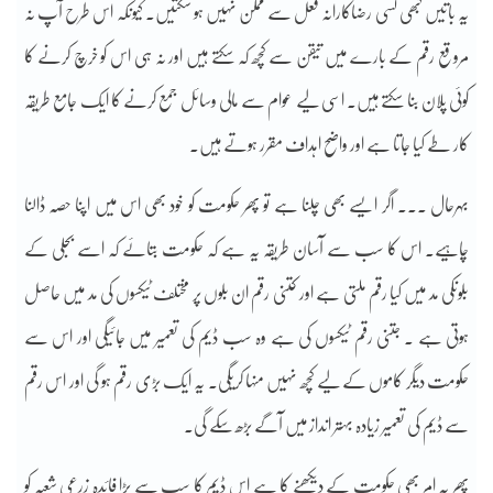
یہ باتیں کبھی کسی رضاکارانہ فعل سے ممکن نہیں ہو سکتیں۔ کیونکہ اس طرح آپ نہ
مروقع رقم کے بارے میں تیقن سے کچھ کہ سکتے ہیں اور نہ ہی اس کو خرچ کرنے کا
کوئی پلان بنا سکتے ہیں۔ اسی لیے عوام سے مالی وسائل جمع کرنے کا ایک جامع طریقہ
کار طے کیا جاتا ہے اور واضح اہداف مقرر ہوتے ہیں۔
بہرحال ۔۔۔ اگر ایسے بھی چلنا ہے تو پھر حکومت کو خود بھی اس میں اپنا حصہ ڈالنا
چاہیے۔ اس کا سب سے آسان طریقہ یہ ہے کہ حکومت بتائے کہ اسے بجلی کے
بلوںکی مد میں کیا رقم ملتی ہے اور کتنی رقم ان بلوں پر مختلف ٹیکسوں کی مد میں حاصل
ہوتی ہے ۔ جتنی رقم ٹیکسوں کی ہے وہ سب ڈیم کی تعمیر میں جائیگی اور اس سے
حکومت دیگر کاموں کے لیے کچھ نہیں منہا کریگی۔ یہ ایک بڑی رقم ہو گی اور اس رقم
سے ڈیم کی تعمیر زیادہ بہتر انداز میں آگے بڑھ سکے گی۔
پھر یہ امر بھی حکومت کے دیکھنے کا ہے اس ڈیم کا سب سے بڑا فائدہ زرعی شعبہ کو