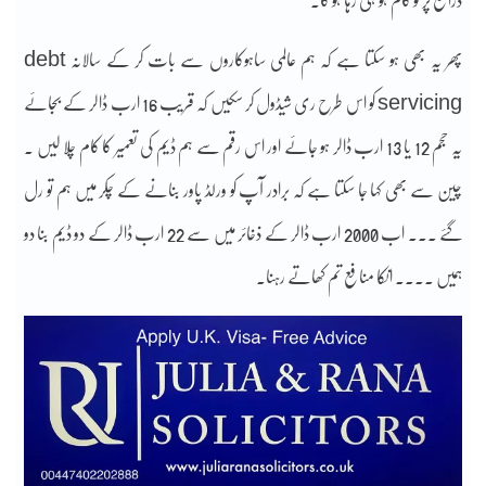
ذرائع پر تو کام ہو ہی رہا ہو گا۔
پھر یہ بھی ہو سکتا ہے کہ ہم عالمی ساہوکاروں سے بات کر کے سالانہ debt
servicing کو اس طرح ری شیڈول کر سکیں کہ قریب 16 ارب ڈالر کے بجائے
یہ حجم 12 یا 13 ارب ڈالر ہو جائے اور اس رقم سے ہم ڈیم کی تعمیر کا کام چلا لیں ۔
چین سے بھی کہا جا سکتا ہے کہ برادر آپ کو ورلڈ پاور بنانے کے چکر میں ہم تو رل
گئے ۔۔۔ اب 2000 ارب ڈالر کے ذخائر میں سے 22 ارب ڈالر کے دو ڈیم بنا دو
ہمیں ۔۔۔۔ انکا منافع تم کھاتے رہنا۔