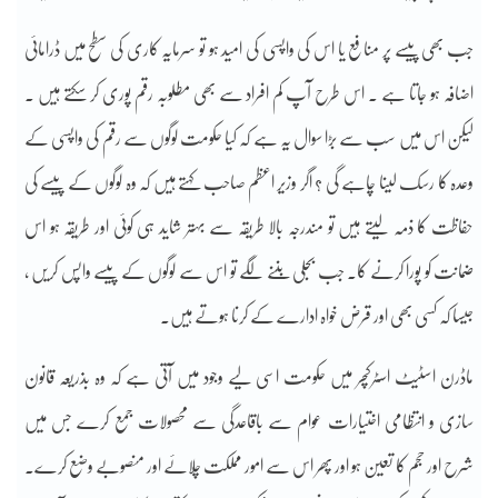
جب بھی پیسے پر منافع یا اس کی واپسی کی امید ہو تو سرمایہ کاری کی سطح میں ڈرامائی
اضافہ ہو جاتا ہے ۔ اس طرح آپ کم افراد سے بھی مطلوبہ رقم پوری کر سکتے ہیں ۔
لیکن اس میں سب سے بڑا سوال یہ ہے کہ کیا حکومت لوگوں سے رقم کی واپسی کے
وعدہ کا رسک لینا چاہے گی ؟ اگر وزیر اعظم صاحب کہتے ہیں کہ وہ لوگوں کے پیسے کی
حفاظت کا ذمہ لیتے ہیں تو مندرجہ بالا طریقہ سے بہتر شاید ہی کوئی اور طریقہ ہو اس
ضمانت کو پورا کرنے کا۔ جب بجلی بننے لگے تو اس سے لوگوں کے پیسے واپس کریں ،
جیسا کہ کسی بھی اور قرض خواہ ادارے کے کرنا ہوتے ہیں۔
ماڈرن اسٹیٹ اسٹرکچر میں حکومت اسی لیے وجود میں آتی ہے کہ وہ بذریعہ قانون
سازی و انتظامی اختیارات عوام سے باقاعدگی سے محصولات جمع کرے جس میں
شرح اور حجم کا تعین ہو اور پھر اس سے امور مملکت چلائے اور منصوبے وضع کرے۔