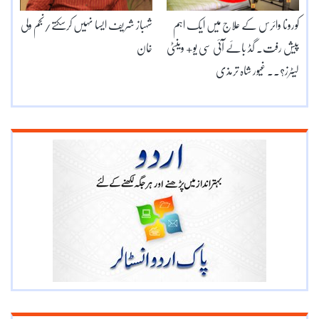
کورونا وائرس کے علاج میں ایک اہم
شہباز شریف ایسا نہیں کرسکتے/نجم ولی
پیش رفت۔ گڈ بائے آئی سی یو+ وینٹی
خان
لیٹرز؟۔۔ غیور شاہ ترمذی