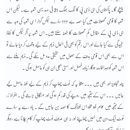
پہنچے گا۔ پاکستان کی جی ڈی پی کا لگ بھگ 21 فی صد یہی شعبہ ہے۔ لیکن اس
شعبہ کا قومی محصولات میں کیا حصہ ہے ؟؟؟ سارے ٹیکس گزار اسی شعبہ کی وجہ سے
جی ڈی پی کے مقابل کم محصولات کا طعنہ سنتے ہیں۔ اس شعبہ پر اگر ٹیکس کا نفاذ
سنجیدگی سے کیا جائے اور اس رقم کو بھی فی الحال ڈیم کے لیے وقف کر دیا جائے تو
اس سے بھی اس قومی ہدف کے حصول میں حقیقی مدد مل سکے گی۔ ڈیم بننے سے
اس شعبہ کو دہرا فائدہ ہوگا، زیادہ فصل اور سستی بجلی ان ہی کو حاصل ہو گی ۔
چند تجاویز اور بھی ہیں ۔۔۔ مثلاً یہ کہ نوٹ چھاپ کر ڈیم کے لیے فنڈ حاصل کیے
جائیں ۔۔۔ اس کے نتیجہ میں روپے کی قدر کم ہو گی اور مہنگائی بڑھے گی ۔ افراط زر
کے نتیجہ میں عوام خود بخود اس فنڈنگ کا حصہ بن جائیں گے ۔ یاد رہے یہ سارے
نوٹ ایک دن میں نہیں چھاپنے اور نہ ہی صرف نوٹ چھاپ کر کام چلانا ہے ، دیگر