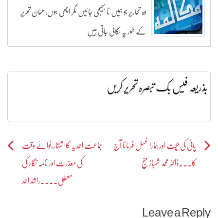
وہ تحاریر جو ہمیں نا بھیجی جائیں مگر اچھی ہوں، مہمان تحریر
کے طور پہ لگائی جاتی ہیں
بذریعہ فیس بک تبصرہ تحریر کریں
Post
پانی کی بچت اور ہمارا غسل فرمانا آج
جماعت احمدیہ کا اشتہار،نوائے وقت
کا۔۔۔ڈاکٹر محمد شہباز منج
کی معذرت اور نامہ نگار کی
navigation
معطلی۔۔۔۔راشد احمد
Leave a Reply