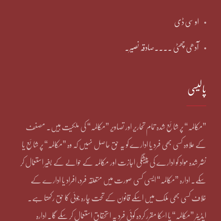
او سی ڈی
آدھی چھٹی ۔۔۔۔صادقہ نصیر۔
پالیسی
”مکالمہ“ پر شائع شدہ تمام تحاریر اور تصاویر ”مکالمہ“ کی ملکیت ہیں۔ مصنف
کے علاوہ کسی بھی فرد یا ادارے کو یہ حق حاصل نہیں کہ وہ ”مکالمہ“ پر شائع یا
نشر شدہ مواد کو ادارے کی پیشگی اجازت اور مکالمہ کے حوالے کے بغیر استعمال کر
سکے۔ ادارہ ”مکالمہ“ ایسی کسی صورت میں متعلقہ فرد، افراد یا ادارے کے
خلاف کسی بھی ملک میں اسکے قانون کے تحت چارہ جوئی کا حق رکھتا ہے۔
ایڈیٹر ”مکالمہ“ یا اسکا مقرر کردہ کوئی فرد یہ استحقاق استعمال کر سکے گا۔ ادارہ