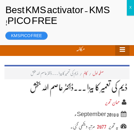
تحریر بھیجیں
لاگ ان
رجسٹر
KMS PICO FREE
مکالمہ
صفحہ اول
/
کالم
/
ڈیم کی تعمیر کا بِیڑا ۔۔۔ڈاکٹر عاصم اللہ بخش
ڈیم کی تعمیر کا بِیڑا ۔۔۔ڈاکٹر عاصم اللہ بخش
مہمان تحریر
8 September 2018ء
یہ تحریر
2877
مرتبہ دیکھی گئی۔