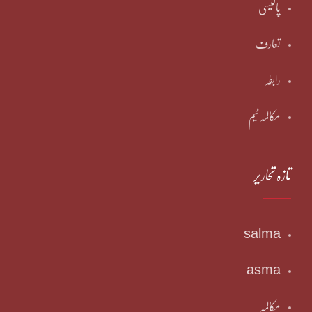
پالیسی
تعارف
رابطہ
مکالمہ ٹیم
تازہ تحاریر
salma
asma
مکالمہ