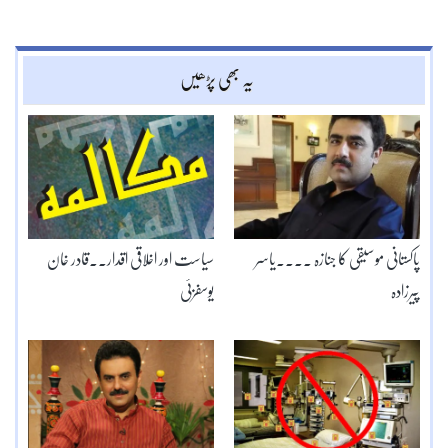
یہ بھی پڑھیں
پاکستانی موسیقی کا جنازہ ۔۔۔۔یاسر
سیاست اور اخلاقی اقدار۔۔قادر خان
پیرزادہ
یوسفزئی