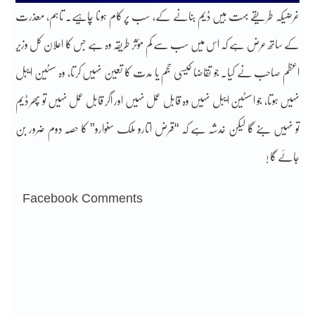
غرضیکہ طریقے بہت ہیں ڈیم بنانے کے، سب پر کام ہونا چاہیے۔ تاہم، معذرت
کے ساتھ عرض ہے کہ اس میں سب سے کم مؤثر طریقہ وہ ہے جس کا اعلان کل وزیر
اعظم صاحب نے کیا۔ جو تقاضا کیسی حجم یا مدت کا تعین نہیں کرتا، وہ سسٹین ایبل
نہیں ہوتا، جو اسسٹین ایبل نہیں وہ قابل عمل نہیں اور اگر قابل عمل نہیں تو پھر ڈیم
تو نہیں بنے گا لیکن خدشہ ہے کہ “قرض اتارو ملک سنوارو” کا حصہ دوم ضرور بن
جائے گا !
Facebook Comments