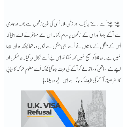
چلتے چلتے اُسے راستے پر ایک اور زخمی ملا۔ اُسی کی طرح زخموں سے چور۔ وہ جلدی
سے آگے بڑھا اُور اِس کے زخموں پر مرہم رکھا۔ اِس نئے مسافر نے اُسے بتایا کہ
اُس کے جنگل کے باسیوں نے اُسے بھی جنگل سے نکال دیا تھا کیونکہ وہ اُن جیسا
نہیں ہے۔ وہ غلط کو صحیح نہیں کہہ سکتا تھا اِس لیے اُسے نکال دیا گیا۔ وہ مسکرایا اور
اپنے نئے ساتھی کو ساتھ لے کر آگے کی طرف بڑھ گیا کیونکہ اُسے معلوم تھا کہ کامیابی
کا سفر ہمیشہ آگے کی طرف کیا جاتا ہے اِس لیے وہ چلتا رہا۔