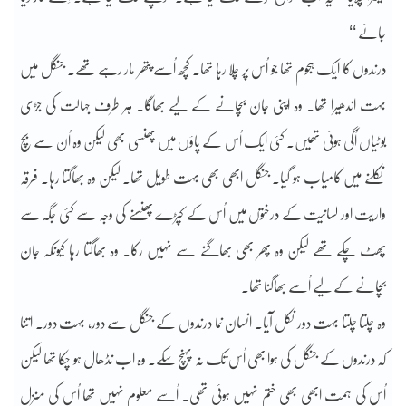
جائے ‘‘
درندوں کا ایک ہجوم تھا جو اُس پر چلا رہا تھا۔ کچھ اُسے پتھر مار رہے تھے۔ جنگل میں
بہت اندھیرا تھا۔ وہ اپنی جان بچانے کے لیے بھاگا۔ ہر طرف جہالت کی جڑی
بوٹیاں اُگی ہوئی تھیں۔ کئی ایک اُس کے پاؤں میں پھنسی بھی لیکن وہ اُن سے بچ
نکلنے میں کامیاب ہو گیا۔ جنگل ابھی بھی ب
ہت طویل تھا۔ لیکن وہ بھاگتا رہا۔ فرقہ
واریت اور لسانیت کے درختوں میں اُس کے کپڑے پھنسنے کی وجہ سے کئی جگہ سے
پھٹ چکے تھے لیکن وہ پھر بھی بھاگنے سے نہیں رکا۔ وہ بھاگتا رہا کیونکہ جان
بچانے کے لیے اُسے بھاگنا تھا۔
وہ چلتا چلتا بہت دور نکل آیا۔ انسان نما درندوں کے جنگل سے دور، بہت دور۔ اتنا
کہ درندوں کے جنگل کی ہوا بھی اُس تک نہ پہنچ سکے۔ وہ اب نڈھال ہو چکا تھا لیکن
اُس کی ہمت ابھی بھی ختم نہیں ہوئی تھی۔ اُسے معلوم نہیں تھا اُس کی منزل