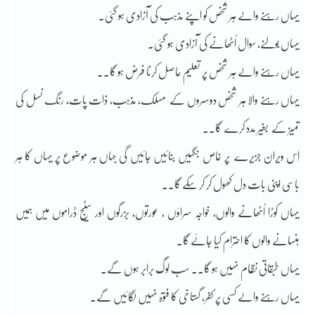
یہاں رہنے والے ہر شخص کو اپنے مذہب کی آزادی ہو گئی۔
یہاں بولنے، سوال اُٹھانے کی آزادی ہو گئی۔
یہاں رہنے والے ہر شخص پر تعلیم حاصل کرنا فرض ہو گا۔۔
یہاں رہنے والا ہر شخص دوسروں کے مسلک، مذہب، ذات پات، رنگ نسل کی
تمیز کے بغیر مدد کرے گا۔۔
اِس ویران جزیرے پر خاص جگہیں بنائیں جائیں گی جہاں ہر موضوع پر یہاں کا ہر
باسی اپنی بات دل کھول کر کر سکے گا۔۔
یہاں کوڑا اُٹھانے والوں، خواجہ سراؤں ، عورتوں، بزرگوں اور سٹیج ڈراموں میں ہمیں
ہنسانے والوں کا احترام کیا جائے گا۔
یہاں طبقاتی نظام نہیں ہو گا۔۔ سب لوگ برابر ہوں گے۔
یہاں رہنے والے کسی پر کفر، گستاخی کا فتوہ نہیں لگائیں گے۔