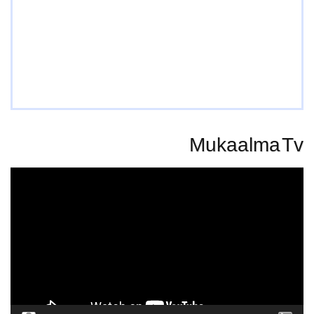
Mukaalma Tv
Video
Player