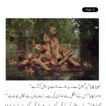
بھیڑیا چلایا ’’یہ گستاخ ہے۔ یہ ہمارے مذہب پر سوال کرتا ہے‘‘
دوسرا چلایا ’’ اِس نے جنگل سے غداری کی ہے۔ اِسے یہاں سے نکال دیا جائے ‘‘
تیسرا چلایا ’’ یہ اب سوال کرنے لگ گیا ہے۔ سوچنے لگ گیا ہے۔ اِسے مار دیا