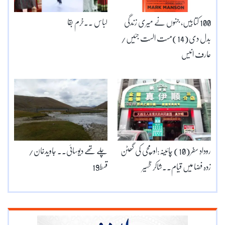
100 کتابیں، جنہوں نے میری زندگی
لباس ۔۔خرم بقا
بدل دی(14)مست الست جئیں/
عارف انیس
رودادِ سفر(10) چائینہ:اورمچی کی گھٹن
چلے تھے دیوسائی۔۔ جاویدخان/
زدہ فضا میں قیام۔۔شاکر ظہیر
قسط19