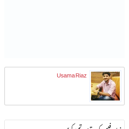
Usama Riaz
بذریعہ فیس بک تبصرہ تحریر کریں