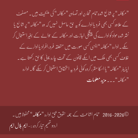
”مکالمہ“ پر شائع شدہ تمام تحاریر اور تصاویر ”مکالمہ“ کی ملکیت ہیں۔ مصنف
کے علاوہ کسی بھی فرد یا ادارے کو یہ حق حاصل نہیں کہ وہ ”مکالمہ“ پر شائع یا
نشر شدہ مواد کو ادارے کی پیشگی اجازت اور مکالمہ کے حوالے کے بغیر استعمال کر
سکے۔ ادارہ ”مکالمہ“ ایسی کسی صورت میں متعلقہ فرد، افراد یا ادارے کے
خلاف کسی بھی ملک میں اسکے قانون کے تحت چارہ جوئی کا حق رکھتا ہے۔
ایڈیٹر ”مکالمہ“ یا اسکا مقرر کردہ کوئی فرد یہ استحقاق استعمال کر سکے گا۔ ادارہ
”مکالمہ“۔۔۔
مزید معلومات
©2016-2026
تمام اشاعت کے جملہ حقوق بحق ادارہ ”
مکالمہ
“ محفوظ ہیں۔
اردو تھیم تیار کردہ :-
ایم بلال ایم