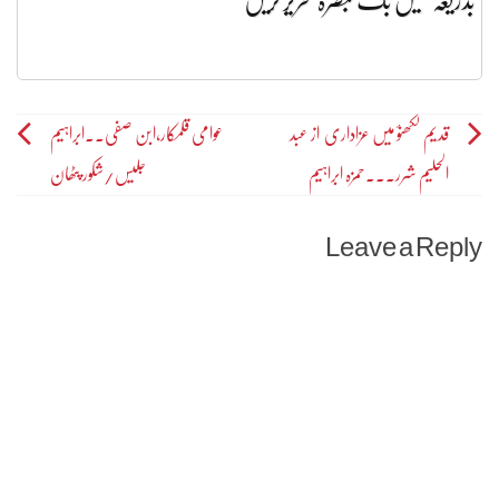
Post
قدیم لکھنؤ میں عزاداری از عبد
عوامی قلمکار،ابن صفی۔۔ابراہیم
الحلیم شرر۔۔۔حمزہ ابراہیم
جلیس/شکور پٹھان
navigation
Leave a Reply