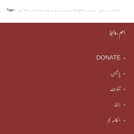
اسامہ ریاض
,
انسان
,
جنگل
,
قانون
,
مذہب
,
مسلک
,
معاشرہ
,
مکالمہ
Tags:-
اہم روابط
DONATE
پالیسی
تعارف
رابطہ
مکالمہ ٹیم