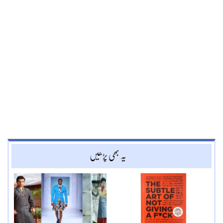
یہ بھی پڑھیں