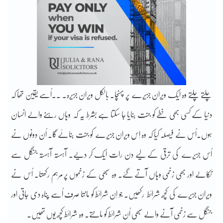
چلتے چلتے وہ ایک ویران جزیرے پر پہنچا۔ بالکل ویران جزیرہ۔ ۔۔اُسے یقین تھا کہ
دنیا کے کسی بھی خطے کو جنت بنایا جا سکتا ہے بشرط یہ کہ وہاں رہنے والے انسان
ہوں۔اُس نے فیصلہ کیا کہ وہ اِس ویران جزیرے کو جنت بنائے گا۔ اُن دونوں نے
اُس جزیرے کی ترقی کے لیے دن رات ایک کر دیے۔ آہستہ آہستہ جنگل سے
نکالے اور بھی زخمی وہاں آتے گئے۔ وہ سبھی کے زخموں پر مرہم رکھتا۔ اُس نے
ویران جزیرے کی کچھ شرائط رکھیں۔ جو اِن شرائط کو مانتا صرف اُسے پناہ دی جاتی اور
جنگل سے زخمی آنے والے سبھی اُن شرائط کو مانتے۔ وہ شرائط کچھ یوں تھیں۔