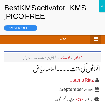
تحریر بھیجیں
لاگ ان
رجسٹر
KMS PICO FREE
مکالمہ
صفحہ اول
/
ادب نامہ
/
انسانوں کی جنت۔۔۔۔اسامہ ریاض
انسانوں کی جنت۔۔۔۔اسامہ ریاض
Usama Riaz
9 September 2018ء
یہ تحریر
4287
مرتبہ دیکھی گئی۔