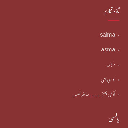
تازہ تحاریر
salma
asma
مکالمہ
او سی ڈی
آدھی چھٹی ۔۔۔۔صادقہ نصیر۔
پالیسی