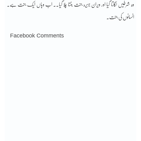
وہ شرطیں لگاتا گیا اور ویران جزیرہ جنت بنتا چلا گیا۔۔ اب وہاں ایک جنت ہے۔
انسانوں کی جنت۔
Facebook Comments