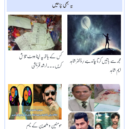
یہ بھی پڑھیں
کس کے ہاتھ پہ اپنا ووٹ تلاش
مجھ سے باتیں کرتا چاندہے/ڈاکٹر شاہد
کریں۔۔۔ارشد قریشی
ایم شاہد
مومنین و ملحدین کے نام