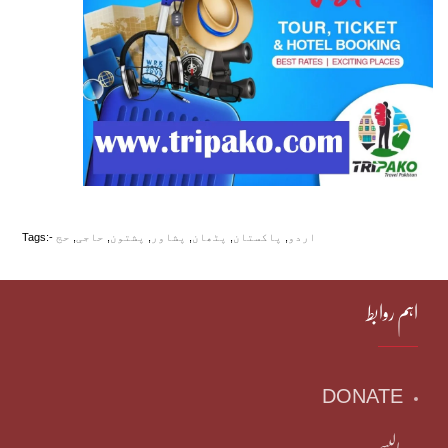
اردو
,
پاکستان
,
پٹھان
,
پشاور
,
پشتون
,
حاجی
,
حج
Tags:-
اہم روابط
DONATE