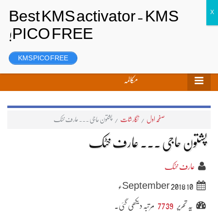
تحریر بھیجیں
لاگ ان
رجسٹر
KMS PICO FREE
مکالمہ
صفحہ اول
/
نگارشات
/
پشتون حاجی ۔۔۔ عارف خٹک
پشتون حاجی ۔۔۔ عارف خٹک
عارف خٹک
10 September 2018ء
یہ تحریر
7739
مرتبہ دیکھی گئی۔