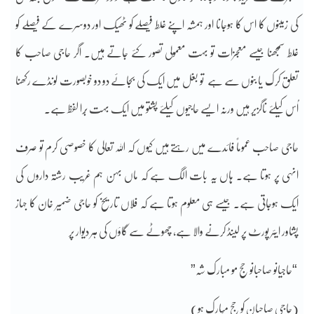
کی زمینوں کا اس کا ہوجانا اور ہمشہ اپنے غلط فیصلے کو ٹھیک اور دوسرے کے فیصلے کو
غلط سمجھنا جیسے معجزات تو بہت معمولی تصور کئے جاتے ہیں۔ اگر حاجی صاحب کا
تعلق کرک یا بنوں سے ہے
تو بغل میں ایک کی بجائے دو دو خوبصورت لونڈے رکھنا
اُس کیلئے ناگزیر ہیں ورنہ ایسے حاجیوں کیلئے پشتو میں ایک بہت بُرا لفظ ہے۔
حاجی صاحب عموماً فائدے میں رہتے ہیں کیوں کہ اللہ تعالی کا خصوصی کرم تو صرف
انہی پر ہوتا ہے۔ ہاں یہ بات الگ ہے کہ ماں بہن ہم غریب رشتہ داروں کی
ایک ہوجاتی ہے۔ جیسے ہی معلوم ہوتا ہے کہ فلاں تاریخ کو حاجی ضمیر خان کا جہاز
پشاور ایئر پورٹ پر لینڈ کرنے والا ہے، چھوٹے سے گاؤں کی ہر دیوار پر
“حاجیانو صاحبانو حج مو مبارک شہ”
(حاجی صاحبان کو حج مُبارک ہو)