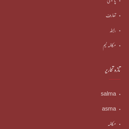
پالیسی
تعارف
رابطہ
مکالمہ ٹیم
تازہ تحاریر
salma
asma
مکالمہ