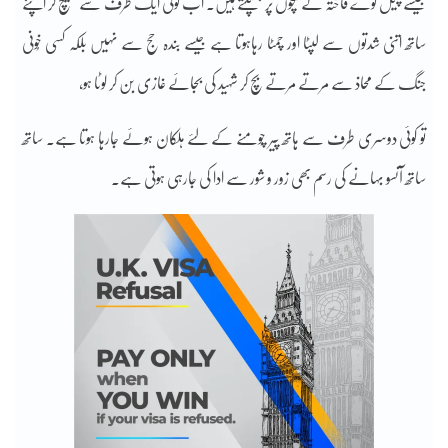
جیسے چیل کوے فاختہ کے بچوں پر جھپٹتے ہیں۔ اب کوئی ایک طرف سے کھینچ کر اپنے
ساتھ اتنی شدتوں سے لپٹا اور چمٹا رہاہوتا ہے جیسے بندہ حج سے نہیں بلکہ کسی خُونی
جنگ کے محاذ سے مرتے مرتے بچ کر شہید کی بجائے غازی بن کر لوٹا ہو،
تو کوئی دوسری طرف سے ہاتھ پیر چُومنے کے لئے ہلکان ہوئے جارہا ہوتا ہے۔ ساتھ
ساتھ آنسو بہانے کی رسم بھی زور و شور سے ادا کی جارہی ہوتی ہے۔