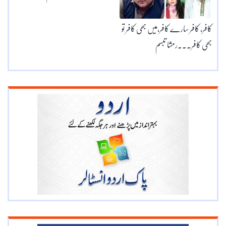
کافر, کافر سارے کافر,میں بھی کافر تو
بھی کافر۔۔۔رمشا تبسم