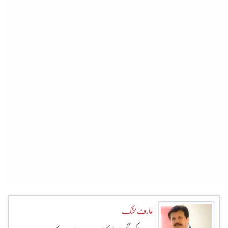
عارف خٹک