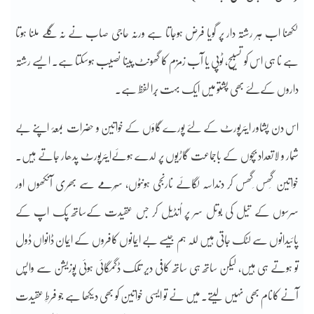
لکھنا اب ہر رشتہ دار پر گویا فرض ہوجاتا ہے ورنہ حاجی صاب نے نہ گلے ملنا ہوتا
ہے نا ہی اس کو تسبیح، ٹوپی یا آب زمزم کا گھونٹ پینا نصیب ہوسکتا ہے۔ ایسے رشتہ
داروں کےلئے بھی پشتو میں ایک بہت بُرا لفظ ہے۔
اس دن پشاور ایئرپورٹ کے لئے پورے گاؤں کے خواتین و حضرات
بمعۂ اپنے بے
شُمار و لاتعداد بچوں کے باجماعت گاڑیوں پر لدے ہوئےایئرپورٹ پدھار جاتے ہیں۔
خواتین گِھس ِگھس کر دنداسہ لگائے نارنجی ہونٹوں، سُرمے سے بھری آنکھوں اور
سرسوں کے تیل کی بوتل سر پر اُنڈیل کر جس عقیدت کےساتھ پک اپ کے
پائیدانوں سے لٹک جاتی ہیں للہ ہم جیسے بے ایمانوں کافروں کے ایمان ڈانواں ڈول
تو ہوتے ہی ہیں، لیکن ساتھ ہی ساتھ کافی دیر تلک ڈگمگائی ہوئی پوزیشن سے واپس
آنے کانام بھی نہیں لیتے۔ میں نے تو ایسی خواتین کو بھی دیکھا ہے جو فرطِ عقیدت