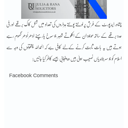
پشاور ایئرپورٹ کے فرش پر لوٹتے پوٹتے ہزاروں کی تعداد میں شٹل کاک برقعے اور فی
عدد برقعے کے ساتھ موجود ان کے اکلوتے شوہر جو سُرخ ہار پہنے اِدھر اُدھر گھوم رہے
ہوتے ہیں یہ بات ثابت کرنے کےلئے کافی ہے کہ الحمداللہ پشتونوں کی وجہ سے
اسلام کو جو سربُلندیاں نصیب ہوئی ہیں وہ پنجابی جیسے کافر کیا جانیں!
Facebook Comments