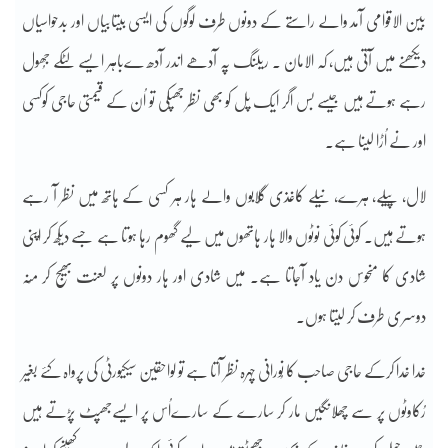
بین الاقوامی آمد والے راستے کے دونوں طرف لوگوں کی ایسی بیتابیاں اور بدحواسیاں
دیکھنے میں آتی ہیں، کہ الامان ۔ ریلنگ پہ آدھے اندر آدھ ےباہر ایسے لٹکے جُھول
رہے ہوتے ہیں جیسے بس اگر ایک پل کو بھی نظر جھپکی تو اُن کے قیمتی حاجی کوکسی
اور نے اُڑا لینا ہے۔
لال، پیلے، ہرے، نیلے کاغذی گُلابوں والے ہار ہر کسی کے ہاتھ میں نظر آ رہے
ہوتے ہیں۔ کوئی کوئی نوٹوں والا ہار ہاتھوں میں لیے گھوم رہا ہوتا ہے جسے دیکھ کر اپنی
شادی کا منحوس دن یاد آجاتا ہے۔ میں شادی اور ہار دونوں پر لعنت بھیج کر مُنہ
دوسری طرف کر لیتا ہوں۔
خدا خدا کرکے حاجی صاحب کا نُورانی چہرہ نظر آتا ہے تو لواحقین سیکیورٹی کی پرواہ کئے بغیر
رُکاوٹوں پر سے چھلانگیں مار کر سارے کے سارےاُس پر ایسےجھپٹ پڑتے ہیں