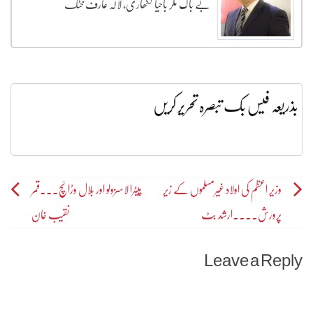
بے باک مگر باحیا لکھاری، لالہ عارف خٹک
بذریعہ فیس بک تبصرہ تحریر کریں
Post
وزیر اعظم کی اولاد غیرمسلموں کے زیر
پیٹرا لاسزولو اور بلال وڑائچ۔۔۔قمر
پرورش۔۔۔۔ارشد بٹ
نقیب خان
navigation
Leave a Reply