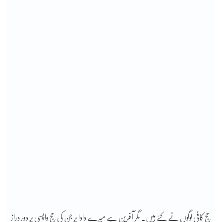
حج کافی لوگوں نے کئے ہیں۔ مگر آفرین ہے میرے دادا پر جن کی حج واپسی پر دور دراز