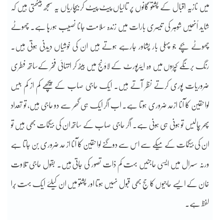
میں نازیہ اقبال کے پشتو گانوں پر تالیاں پیٹ پیٹ کر بیچاریاں یہ سمجھ بیٹھتی ہیں کہ
شاید اُنھیں شوہر کی تیسری بارات میں زندہ سلامت جانا نصیب ہورہا ہے۔ چھوٹے
چھوٹے بچے جو پہلی بار پشاور جارہے ہوتے ہیں ان کی خوشیاں دیدنی ہوتی ہیں۔
رنگ برنگے کپڑوں میں وہ ایئرپورٹ کے لاؤنج میں بیٹھ کر انتہائی فخر کےساتھ فطری
ضروریات پوری کرتے نظر آتے ہیں۔ ایک حاجی صاب کے پیچھے کم از کم بیس
لواحقین کا آنا ازحد ضروری ہوتا ہے۔ اب اگر ایک ہی گھر سے دو حاجی ہیں، تو تعداد
پھر چالیس تو ہونی ہی ہونی ہے۔ اگر حاجی صاب کے ساتھ ان کی بیگمات بھی ہیں تو
ان کی بیگمات کے میکے سے اس سے دوگنے لواحقین کا آنا از حد ضروری بن جاتا ہے
ورنہ سسرال میں ایسی حاجنیں بہت کم ذات تصور کی جاتی ہیں۔ بقول حاجی تلاوت
خان کے ایسے حاجیوں کا حج بھی قبول نہیں ہوتا اور پشتو میں ان کیلئے ایک بہت بُرا
لفظ ہے۔