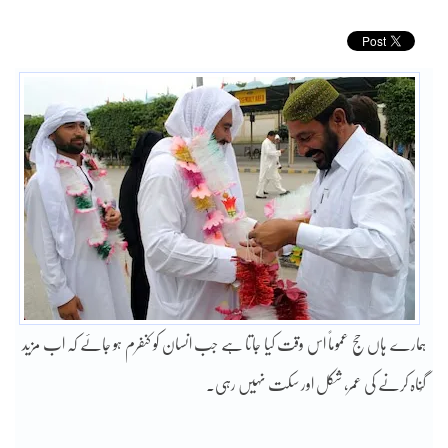
ہمارے ہاں حج عموماً اس وقت کیا جاتا ہے جب انسان کو کنفرم ہو جائے کہ اب مزید
گُناہ کرنے کی عمر، شکل اور سکت نہیں رہی۔