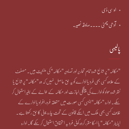
او سی ڈی
آدھی چھٹی ۔۔۔۔صادقہ نصیر۔
پالیسی
”مکالمہ“ پر شائع شدہ تمام تحاریر اور تصاویر ”مکالمہ“ کی ملکیت ہیں۔ مصنف
کے علاوہ کسی بھی فرد یا ادارے کو یہ حق حاصل نہیں کہ وہ ”مکالمہ“ پر شائع یا
نشر شدہ مواد کو ادارے کی پیشگی اجازت اور مکالمہ کے حوالے کے بغیر استعمال کر
سکے۔ ادارہ ”مکالمہ“ ایسی کسی صورت میں متعلقہ فرد، افراد یا ادارے کے
خلاف کسی بھی ملک میں اسکے قانون کے تحت چارہ جوئی کا حق رکھتا ہے۔
ایڈیٹر ”مکالمہ“ یا اسکا مقرر کردہ کوئی فرد یہ استحقاق استعمال کر سکے گا۔ ادارہ