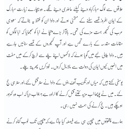
علاقوں سے لوگ مبارکباد دینے کیلئے حاضری دینے لگے۔ وہ بیچارے زیارت مبارک
کے ایمان افروز قصے سننے کے متمنی ہوتے اور دادا ان کو فقط یہ بتاتے کہ سعودی
عرب کی کھجور بہت مزے کی تھی۔ بالآخر بڑے چچا نے ابا کو سمجھایا کہ ابا لوگوں کو
مقامات مقدسہ کے بارے تجسس ہے اور آپ کھجوروں کے قصے سنائیں جارہے
ہیں۔ دادا جلالی لہجے میں گویا ہوئے کہ لاکھوں اپنے پلے سے خرچ کرکے میں مفت
میں انھیں کیوں ایمان کی دولت سے مالامال کروں۔ خود کریں پھر پتہ چلے۔
یوسفی کہتے ہیں کہ میاں اورنگزیب آف بنوں کے دادا نے ستر قتل کئے،اور ستر ہی حج
کئے۔ میں نے پوچھا اب مزید کتنے قتل کرنے کا ارادہ ہے؟ جواب دیا کہ اب وہ کمزور
ہوچکے ہیں۔ حج کرنے کی ہمت نہیں رہی۔
ہمارے پشتونوں میں بچپن ہی سے فیصلہ کیا جاتا ہے،کہ پچپن تک خوب گُناہ کرنے