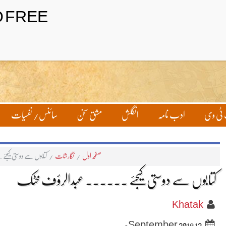
ٹی وی
ادب نامہ
انگلش
مشق سخن
سائنس/ نفسیات
صفحہ اول
/
نگارشات
/
کتابوں سے دوستی کیجئ
کتابوں سے دوستی کیجئے ۔۔۔۔۔۔ عبدالرؤف خٹک
Khatak
12 September 2018ء