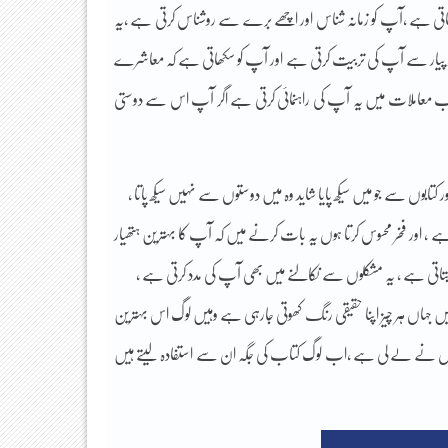
کھاتی ہے ،آپ کو زمانہ شناس اور اچھے برے سے روشناس کرتی ہے ،یہ
 پیار سے آپ کی تربیت کرتی ہے اور آپ کو سکھاتی ہے کہ معاشرے
سب معاملات میں یہ آپ کی راہنمائی کرتی ہے اگر آپ اس سے دوستی
بوں سے جو میں سیکھ پایا شاید وہ میں دوستوں سے نہیں سیکھ پاتا ،
ل ہے ، اور فخر محسوس کرتا ہوں یہ بات کرنے میں کہ آپ کا بہترین ہتھیار
تاتی ہے ، یہ مشکلوں سے نکالنے میں بھی آپ کی مدد کرتی ہے ،
یں جہاں ہر چیز اپنا حقیقی رنگ کھوتی جارہی ہے وہیں لوگ اس بہترین
ایپس نے لے لی ہے ،اب لوگ کتاب کی جگہ ان سے استفادہ لیتے ہیں