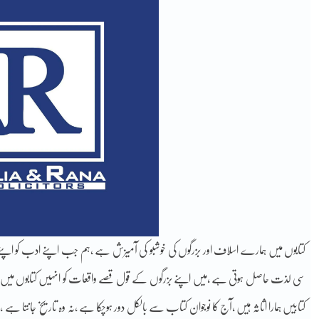
کتابوں میں ہمارے اسلاف اور بزرگوں کی خوشبو کی آمیزش ہے ،ہم جب اپنے ادب کو اپنے 
سی لذت حاصل ہوتی ہے ،میں اپنے بزرگوں کے قول قصے واقعات کو انہیں کتابوں میں محفوظ
کتابیں ہمارا اثاثہ ہیں ،آج کا نوجوان کتاب سے بالکل دور ہوچکا ہے ،نہ وہ تاریخ جانتا ہے ،او