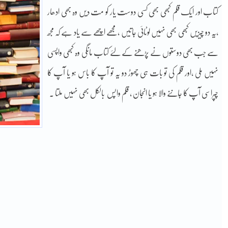
کتاب اور ایک قلم کبھی بھی کسی دوست یار کو مت دیں وہ بھی ادھار
،یہ دو چیزیں کبھی بھی نہیں لوٹائی جاتیں ،مجھے اچھے سے یاد ہے کہ مجھ
سے جب بھی دوستوں نے پڑھنے کے لئے کتاب مانگی وہ کبھی واپسی
نہیں ملی ،اور قلم کی تو بات ہی چھوڑ دو یہ تو آپ کا باس ہو یا آپ کا
چپراسی آپ کا جاننے والا ہو یا انجان ، قلم واپس بالکل بھی نہیں ملتا ۔