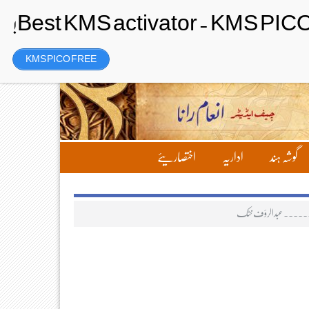
Sunday، 9 August 2026ء
تحریر بھیجیں
لاگ ان
رجسٹر
KMS PICO FREE
گوشہ ہند
اداریہ
اختصاریئے
ے ۔۔۔۔۔۔ عبدالرؤف خٹک