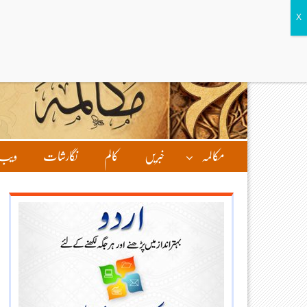
مکالمہ
خبریں
کالم
نگارشات
ویب 