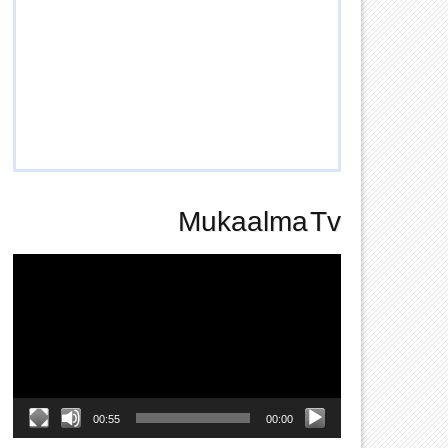
Mukaalma Tv
Video
Player
00:55
00:00