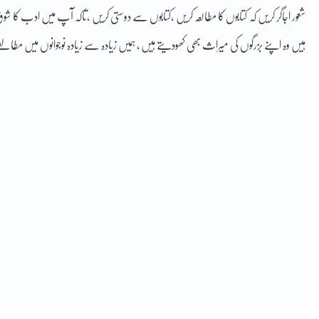
شعور اجاگر کریں کہ کتابوں کا مطالعہ کریں ،کتابوں سے دوستی کریں ،تاکہ آپ میں ادب کا شوق
ہیں وہ اپنے بزرگوں کی میراث بھی کھودیتے ہیں ، ہمیں زیادہ سے زیادہ نوجوانوں میں مطالعے ک