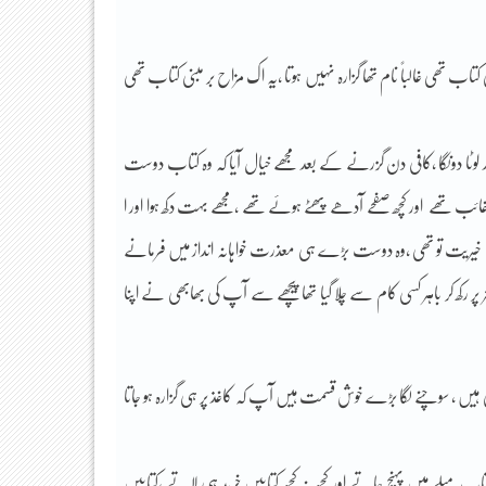
کتاب تھی غالباً نام تھا گزارہ نہیں ہوتا ،یہ اک مزاح بر مبنی کتاب تھی
وٹا دونگا ،کافی دن گزرنے کے بعد مجھے خیال آیا کہ وہ کتاب دوست
تھے اور کچھ صفحے آدھے پھٹے ہوئے تھے ،مجھے بہت دکھ ہوا اور ا
یریت تو تھی ،وہ دوست بڑے ہی معذرت خواہانہ انداز میں فرمانے
 رکھ کر باہر کسی کام سے چلا گیا تھا پیچھے سے آپ کی بھابھی نے اپنا
رتی ہیں ، سوچنے لگا بڑے خوش قسمت ہیں آپ کہ کاغذ پر ہی گزارہ ہو جاتا
 میلے میں پہنچ جاتے اور کچھ نہ کچھ کتابیں خرید ہی لاتے ،کتابیں