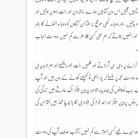
ی کتابیں آتیں اس دن کتابیں ہمارے ساتھ دن اور رات بستر پر ہوتیں اور
 ،اور دوبارہ کبھی موقع نہ ملتا ان کتابوں کو دوبارہ اٹھانے کا ،اور
اور انھیں بتاتے کہ ہم بھی کسی فلاسفر سے کم نہیں ،دوست احباب
۔
ائے پر وی سی آر لاتے اور فلمیں رات بھر دیکھتے اور ہم لائبریری
وہ دوست مجھ پر ہنستے کہ یار ابھی تو کھیلنے کودنے کے دن ہیں اور آپ
جب نوجوانوں کی پسندیدہ شاعرہ پروین شاکر اک حادثے میں زندگی کی
ں پروین شاکر اور احمد فراز کی شاعری کا بڑا چرچا تھا ،میں اکثر ان کی
 ملا وہ میرے لئیے کسی اعزاز سے کم نہیں ،کتاب صرف آپ کی دوست