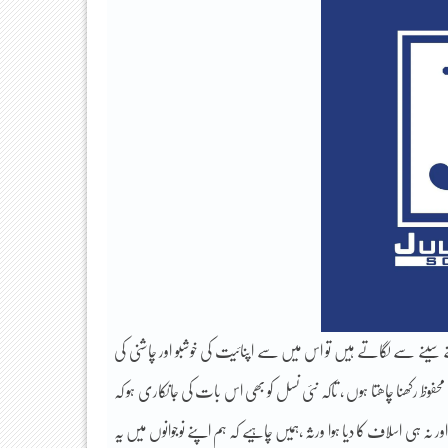
سینے سے لگاتے ہیں تو اس میں سے اپنائیت کی خوشبو اور چاشنی کی
 رکھنا چاھتا ہوں ، تاکہ نئی نسل کو بھی اس بات کی جانکاری ہو کہ
ر نہ ہی اسلاف کا دیا ہوا ورثہ ،ہمیں چاہیے کہ ہم اپنے نوجوانوں میں یہ