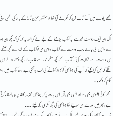
مجھے یاد ہے میں اک کتاب خرید کر گھر لے آیا تھا جو مستنصر حسین تارڑ کے ہاتھ کی لکھی ہوئی 
،
اک دن ایک دوست مجھ سے یہ کتاب پڑھنے کے لیے لے گیا اور یہ کہہ گیا کہ کچھ دن بعد ل
سے واپس لی جائے ،جب دوست سے کتاب واپسی ملی تو کتاب کے اندر سے کچھ صفحے غائب 
س دوست سے شکایت کی کہ کتاب کے کچھ صفحے اندر سے غائب اور کچھ پھٹے ہوئے ہیں خ
لگے کہ بس کیا کہیے کہ آپ کی بھابھی کو کاغذ کھانے کی لت پڑ گئی ہے ،وہ کتاب میں بستر پر
کام کر دکھایا ۔
مجھے کافی افسوس بھی ہوا اور ہنسی بھی آئی اس بات پر کہ بھابھی محترمہ کاغذ پر ہی اکتفاء ک
ہے ،پھر میں خود سے ہی سوچنے لگا بھابھی کی جگہ بکری رکھ لیتے ۔۔۔
خیر بات کتابوں کی ہورہی تھی اک زمانے میں کتابوں کی بڑی لت پڑ گئی تھی ہر ہفتے کتاب