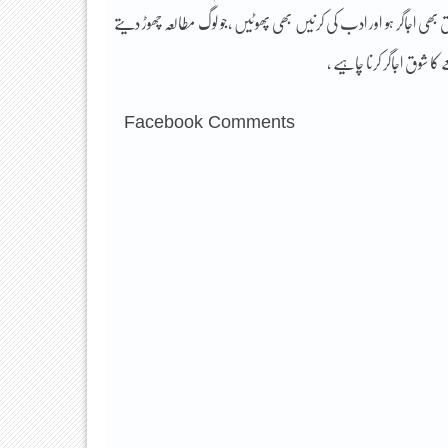
 بھی اجاگر ہو اور ادب کی کرنیں بھی پھوٹیں ،جو لوگ مطالعہ چھوڑ دیتے
ا شوق اجاگر کرنا چاہیے ،
Facebook Comments