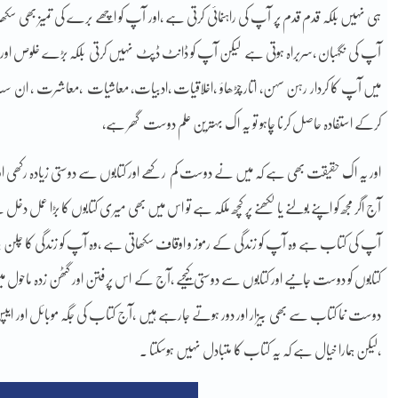
ہی نہیں بلکہ قدم قدم پر آپ کی راہنمائی کرتی ہے ،اور آپ کو اچھے برے کی تمیز بھی س
آپ کی نگہبان ،سربراہ ہوتی ہے لیکن آپ کو ڈانٹ ڈپٹ نہیں کرتی بلکہ بڑے خلوص اور
میں آپ کا کردار رہن سہن، اتار چڑھاؤ ،اخلاقیات ،ادبیات، معاشیات ،معاشرت ، ان 
کرکے استفادہ حاصل کرنا چاہو تو یہ اک بہترین علم دوست گھر ہے،
اور یہ اک حقیقت بھی ہے کہ میں نے دوست کم رکھے اور کتابوں سے دوستی زیادہ رکھی اور کتا
آج اگر مجھ کو اپنے بولنے یا لکھنے پر کچھ ملکہ ہے تو اس میں بھی میری کتابوں کا بڑا عمل دخ
آپ کی کتاب ہے وہ آپ کو زندگی کے رموز و اوقاف سکھاتی ہے ،وہ آپ کو زندگی کا چلن ب
کتابوں کو دوست جانیے اور کتابوں سے دوستی کیجیے ،آج کے اس پرفتن اور گٹھن زدہ ماحول م
دوست نما کتاب سے بھی بیزار اور دور ہوتے جارہے ہیں ،آج کتاب کی جگہ موبائل اور 
،لیکن ہمارا خیال ہے کہ یہ کتاب کا متبادل نہیں ہوسکتا ۔