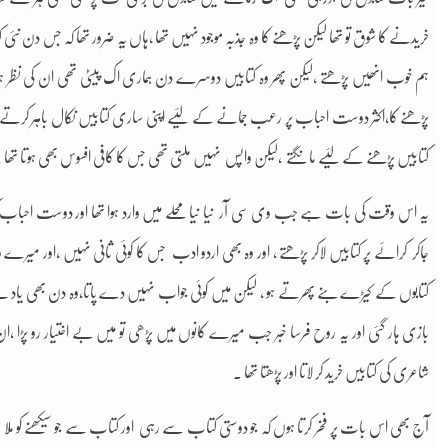
خریدنے کا شوق تو تھا لیکن پڑھنے کا وہ جذبہ موجود نہیں تھا ،ہاں یہ ضرور تھا کہ جس دن نئ
ہم خوب انھیں پڑھتے ،لیکن پھر وہ کتابیں دوسرے دن ہماری اک پیٹی تھی ان کی نظر ہو جاتیں
پڑھنے کا،اکثر دوست احباب پر رعب جمانے کے لئیے اپنی ساری کتابیں نکال باہر کرتے 
کتابیں پڑھنے کے لئیے مانگتے ،لیکن واپس نہیں ملتی تھی جس کا کافی افسوس بھی ہوتا تھا 
یہ اس وقت کی بات ہے جب وی سی آر نیا نیا محلے میں وارد ہوا تھا اور دوست احباب کر
جاکر کرائے پر کتابیں لاکر پڑھتے ، اور وہ بھی اردو ادب جس کا کوئی ثانی نہیں ،اور میرے 
کتابوں کے کیڑے بنے پھرتے ہو ، لیکن میں کوئی جواب نہیں دے پاتا،وہ دن بھی یاد ہے 
بازی ہار گئی اور یہ روح فرسا خبر جب میرے کانوں میں پڑھی تو میں بے اختیار رو پڑا ،ان دنو
شاعری کی کتابیں خرید کر لاتا اور پڑھتا تھا ۔
آج بھی اس بات پر فخر کرتا ہوں کہ جو دوستی کتاب سے رہی اور کتاب سے جو سیکھنے کو