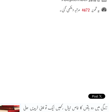
یہ تحریر
4672
مرتبہ دیکھی گئی۔
زندگی میں دو باتوں کا خاص خیال رکھیں ایک تو اپنی خریدیں ہوئی