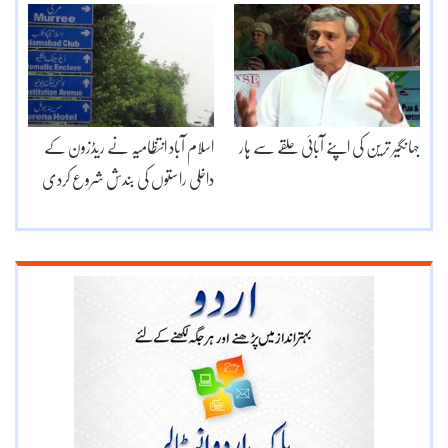
جہانگیر ترین کی اپنے آبائی حلقے سے ہار
اسلام آباد انتظامیہ نے ریڈزون کے
داخلی راستوں کی بندش شروع کردی