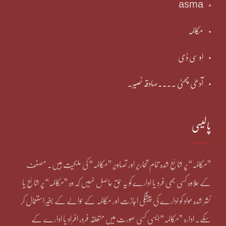
asma
مکالمہ
او سی ڈی
آدھی چھٹی ۔۔۔۔صادقہ نصیر۔
پالیسی
”مکالمہ“ پر شائع شدہ تمام تحاریر اور تصاویر ”مکالمہ“ کی ملکیت ہیں۔ مصنف
کے علاوہ کسی بھی فرد یا ادارے کو یہ حق حاصل نہیں کہ وہ ”مکالمہ“ پر شائع یا
نشر شدہ مواد کو ادارے کی پیشگی اجازت اور مکالمہ کے حوالے کے بغیر استعمال کر
سکے۔ ادارہ ”مکالمہ“ ایسی کسی صورت میں متعلقہ فرد، افراد یا ادارے کے