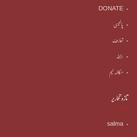
DONATE
پالیسی
تعارف
رابطہ
مکالمہ ٹیم
تازہ تحاریر
salma