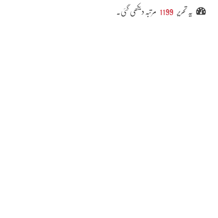
یہ تحریر
1199
مرتبہ دیکھی گئی۔