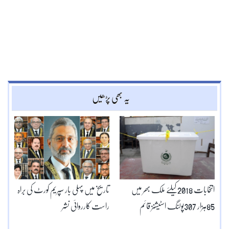
یہ بھی پڑھیں
انتخابات 2018کیلئے ملک بھر میں
تاریخ میں پہلی بار سپریم کورٹ کی براہ
85ہزار 307پولنگ اسٹیشنز قائم
راست کارروائی نشر