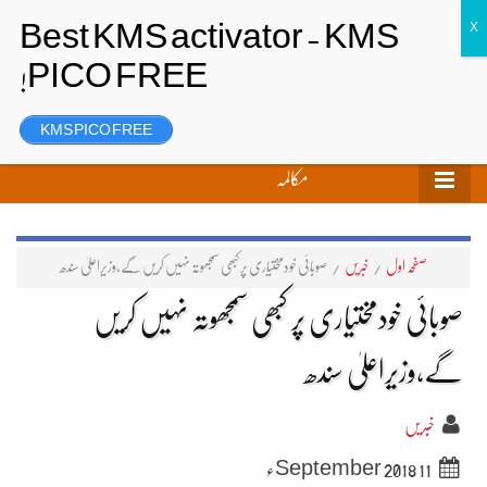
تحریر بھیجیں
لاگ ان
رجسٹر
KMS PICO FREE
مکالمہ
صفحہ اول
/
خبریں
/
صوبائی خودمختیاری پر کبھی سمجھوتہ نہیں کریں گے،وزیراعلیٰ سندھ
صوبائی خودمختیاری پر کبھی سمجھوتہ نہیں کریں
گے،وزیراعلیٰ سندھ
خبریں
11 September 2018ء