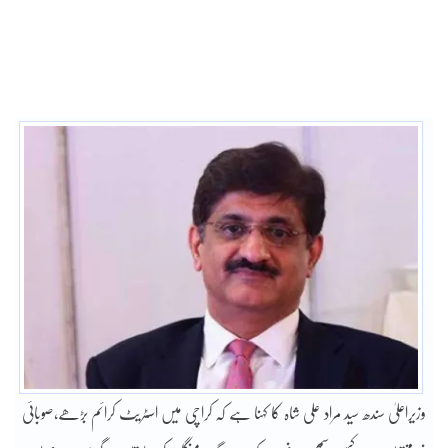
وزیراعلیٰ سندھ سید مراد علی شاہ کا کہنا ہے کہ کراچی میں اسٹریٹ کرائم بڑھے،صوبائی