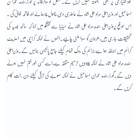
خودمختیاری پر کبھی سمجھوتہ نہیں کریں گے۔منگل کو مزارقائد پر گورنرسندھ عمرا ن
اسماعیل اور وزیراعلیٰ مراد علی شاہ نے حاضری دی،پھول چڑھائے اور فاتحہ خوانی کی ۔
اس موقع پروزیراعلیٰ سندھ مراد علی شاہ نے میڈیا سے گفتگو میں کہا کہ سانحہ بلدیہ کی
تحقیقات جاری ہیں،ملزمان کو سزا ملنی چاہیے۔انہوں نے کہاکہ کراچی میں اسٹریٹ
کرائم میں اضافہ ہوا ہے،جرائم کی روک تھام کیلئے جامع پالیسی بنائیں گے۔وزیراعلیٰ
سندھ مراد علی شاہ نے کہاکہ 18ویں ترمیم متفقہ ہے،اسے کسی طورختم نہیں ہونے
دیں گے۔گورنرسندھ عمران اسماعیل نے کہاکہ صوبے کی ترقی کیلئے دن رات کام
کریں گے۔