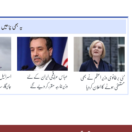
یہ بھی پڑھیں
عباس عراقچی ایران کے نئے
اسرائیل
نئی برطانوی وزیر اعظم نے بھی
وزیرخارجہ مقرر کر دیے گئے
جائیگا، س
مستعفیٰ ہونے کا اعلان کردیا