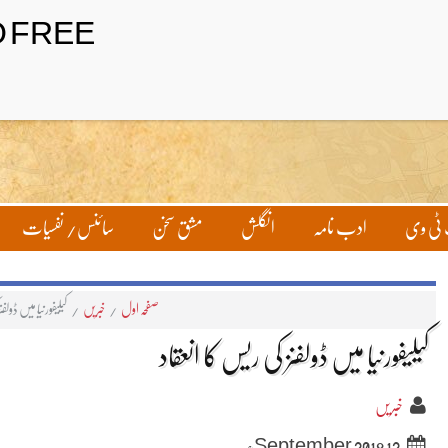
ٹی وی
ادب نامہ
انگلش
مشق سخن
سائنس/ نفسیات
صفحہ اول
/
خبریں
/
کیلیفورنیا میں ڈولفن
کیلیفورنیا میں ڈولفنز کی ریس کا انعقاد
خبریں
12 September 2018ء