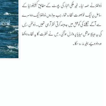
ڈولفنز نے حصہ لیا۔ غیر ملکی اخبار کی رپورٹ کے مطابق کیلیفورنیا کے
ساحل پر ایک خوبصورت نظارہ تھا ، جب ہزاروں ڈولفنز ایک دوسرے
سے آگے نکلنے کی کوشش میں جدوجہد کرتی نظر آرہی تھیں۔ ڈولفن ریس
کی یہ ویڈیو سوشل میڈیا پر وائرل ہوگئی ، جس نے فطرت کا یہ نظارہ دیکھا
وہ داد دئیے بغیر نہ رہ سکا۔