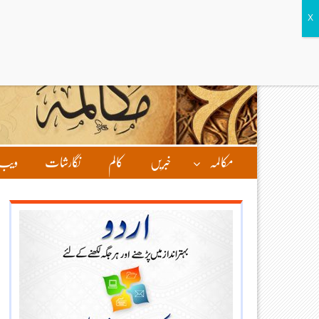
مکالمہ
خبریں
کالم
نگارشات
ویب 