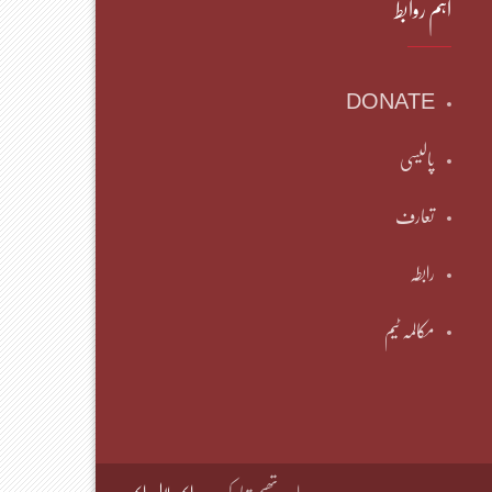
اہم روابط
DONATE
پالیسی
تعارف
رابطہ
مکالمہ ٹیم