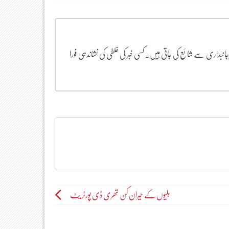
یرجانبداری سے شائع کی جاتی ہیں۔ کسی خبر کی غلطی کی نشاندہی فورا
بلیوں کے حیران کن تھری ڈی پورٹریٹ