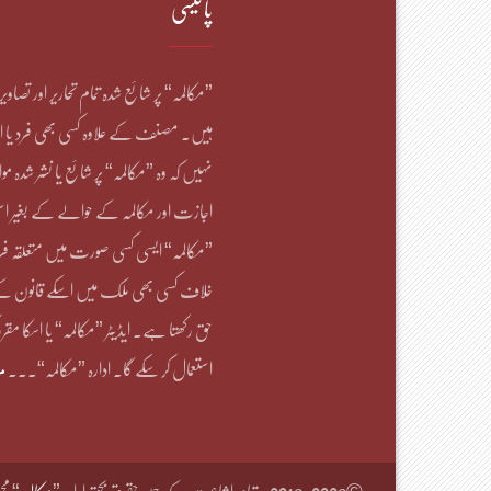
پالیسی
”مکالمہ“ پر شائع شدہ تمام تحاریر اور تصاو
ہیں۔ مصنف کے علاوہ کسی بھی فرد یا ا
نہیں کہ وہ ”مکالمہ“ پر شائع یا نشر شدہ موا
اجازت اور مکالمہ کے حوالے کے بغیر است
”مکالمہ“ ایسی کسی صورت میں متعلقہ فرد
خلاف کسی بھی ملک میں اسکے قانون کے 
حق رکھتا ہے۔ ایڈیٹر ”مکالمہ“ یا اسکا مقرر ک
استعمال کر سکے گا۔ ادارہ ”مکالمہ“۔۔۔
م