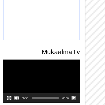
Mukaalma Tv
Video
Player
00:55
00:00