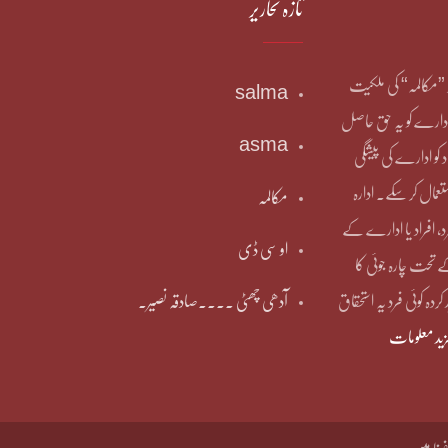
تازہ تحاریر
یر ”مکالمہ“ کی ملکیت
salma
دارے کو یہ حق حاصل
asma
د کو ادارے کی پیشگی
عمال کر سکے۔ ادارہ
مکالمہ
، افراد یا ادارے کے
او سی ڈی
تحت چارہ جوئی کا
ردہ کوئی فرد یہ استحقاق
آدھی چھٹی ۔۔۔۔صادقہ نصیر۔
زید معلومات