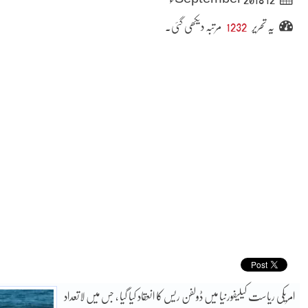
یہ تحریر
1232
مرتبہ دیکھی گئی۔
امریکی ریاست کیلیفورنیا میں ڈولفن ریس کا انعقاد کیا گیا ، جس میں لاتعداد