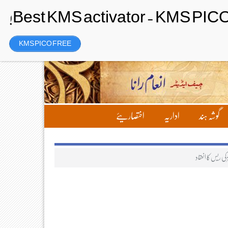
Wednesday، 5 August 2026ء
تحریر بھیجیں
لاگ ان
رجسٹر
KMS PICO FREE
گوشہ ہند
اداریہ
اختصاریئے
ز کی ریس کا انعقاد