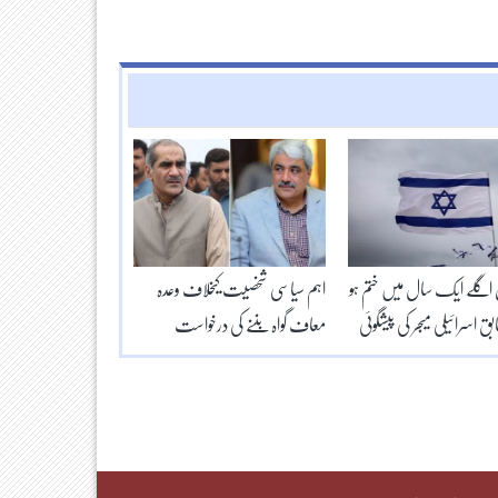
 اگلے ایک سال میں ختم ہو
اہم سیاسی شخصیت کیخلاف وعدہ
ابق اسرائیلی میجر کی پیشگوئی
معاف گواہ بننے کی درخواست