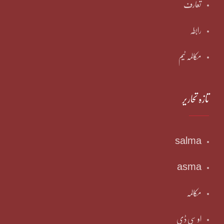
تعارف
رابطہ
مکالمہ ٹیم
تازہ تحاریر
salma
asma
مکالمہ
او سی ڈی