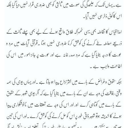
ہے۔یہاں تک کہ علیحدگی کی صورت میں ثالثی کو بھی ضروری قرار نہیں دیا گیا بلکہ
اس کا کوئی ذخر ہی نہیں آیا۔
لہذا قیاس کا تقاضہ بھی یہی ٹھہراکہ طلاق واقع ہونے کے لیے بھی پہلے ثالث کے
ذریعے معاملہ طے کرنے کی کوشش کرنا ضروری نہیں ہوتا ۔قرآنی آیات میں مرد و
عورت کا درجہ بتایا گیا ہے کہ مرد صدرِ خانہ ہے اور عورت پر جائز امو ر میں اس کی
اطاعت واجب ہے ۔
جبکہ حقوق و فرائض کے بارے میں اکثر نزاع پیدا ہو جاتا ہے ۔اور یہاں بیوی کی ہمہ
وقتی رفاقت کی وجہ سے ان کے بارے میں بتایا گیا ہے کہ اگر بیوی شوہر کے حقوق
کے بارے میں کوتاہی کرے اور اور اس کی وجہ سے تعلقات میں ناخوشگواری پیدا
ہونے کا اندیشہ ہوتو شوہر ذاتی طور پر اس کو حل کرنے کی کوشش کرے ۔اور اس کی تین
صورتیں ہو سکتی ہیں ۔۔۔پندو نصیحت،عارضی طور پر ترکِ تعلق اور سرزنش اور اگر