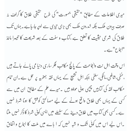
میری اطلاعات کے مطابق “حقیقی جمہورت” کی طرح حقیقی طلاق کا گراف نہ
صرف بیرون ملک بلکہ اندرون ملک بھی بڑی تیزی سے اوپر جارہاہے۔جہاں تک
طلاق کی شرعی حیثیت کا تعلق ہے ،کتاب و سنت کے بعد شریعت کا تیسرا ماخذ
“اجماع”ہے۔
اس وقت اہلِ نت والجماعت کے پانچ مکاتبِ فکر ساری دنیا می پائے جاتے ہیں
،حنفی،شافعی،مالکی،سلفی جبکہ اہلِ تشیع کے یہاں فقہ جعفریہ پر عمل ہے۔ان تمام
مکاتب فقہ کی کتابیں چھپی ہوئی موجود ہیں ۔میرے علم کے مطابق ان میں سے
کسی کے یہاں بھی طلاق واقع ہونے کے لیے مصالحتی کوشش کا ہونا شرط نہیں
ہے۔ کسی بھی کتاب میں طلاق دینے کے سلسلے میں ایسی کوئی شرط کا ذکر نہیں ملتا
۔اس لیے اس میں کوئی شک و شبہ نہیں کہ ا باے میں ملت کا اجماع و اتفاق