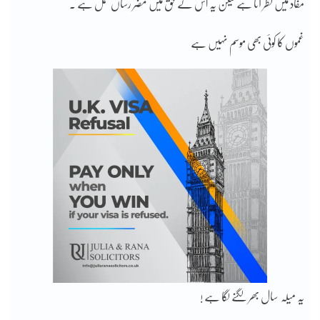
مفاد میں نظر آتا ہے لیکن یہ اس کے حق میں مضر رساں عمل ہے ۔
غموں کا کوئی بھی موسم نہیں ہے
یہ میلہ سال بھر لگنے لگا ہے !