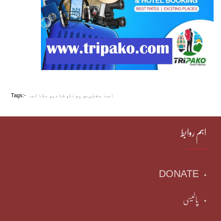
اسد مفتی؎
,
پونڈ
,
شادی
,
مکالمہ
Tags:-
اہم روابط
DONATE
پالیسی