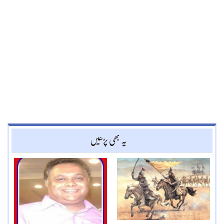
یہ بھی پڑھیں