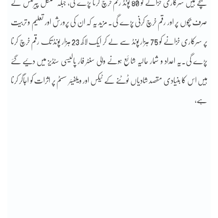
بچے ہیں سرکاری خزانے کو 80 پونڈ رقم خرچ کرنا پڑے گی، جبکہ سنگل پیرنٹس کے
صرف بچوں پر اور رقم خرچ کرنی پڑے گی۔ مزید یہ کہ ان کی پرورش اور تعلیم و تربیت
پر سرکاری خزانے کو 75 ہزار پونڈ سے لے کر ایک لاکھ 23 ہزار پونڈ تک رقم خرچ کرنا
پڑے گی۔یہ اعداد و شمار حالیہ شائع ہونے والی سنٹر فار پالیسی سٹڈیز میں دئیے گئے
ہیں اس کا بنیادی مقصد شادیاں ٹوٹنے کے ٹیکس اور ویلفیئر سسٹم پر اثرات کو اجاگر کرنا
ہے،