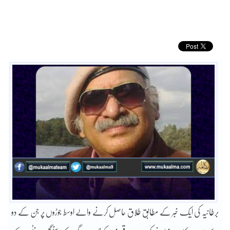
برطانیہ کی ایک خبر کے مطابق طلاق حاصل کرنے والے اوسط جوڑوں پر جن کے دو