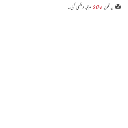
یہ تحریر
2176
مرتبہ دیکھی گئی۔