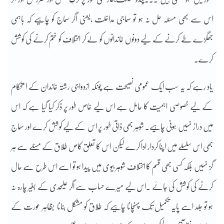
اس سے بھی مسئلہ حل نہ ہو تو سماجی مداخلت ،یعنی اگر سماج کو چاہیے کہ باہمی
جھگڑے طے کرنے کے لیے دونوں خاندانوں کو لے کر اختلاف کو ختم کرنے کی کوشش
کرے۔
یاد رہے کہ یہ سب ایک عمومی نصیحت ہے چونکہ ازدواجی رشتہ خاندان کے استحکام
کے لیے خصوصی اہمیت کا حامل ہے اس لیے خاص طور پر ذکر کیا گیا ہے کہ اس
میں دراڑ نہیں ہونی چاہیے۔ شوہر بھی ذاتی طور پر اس کے لیے کوشش کرے اور سماج
بھی اس سلسلے میں اپنا کردار ادا کرے لیکن اس کا تعلق کاص طلاق کے مسئلے سے ہر
گز نہیں بلکہ کسی بھی قسم کا اختلاف شوہر بیوی میں پیدا ہو تو اسے اس طرح سے حال
کرنے کی کوشش کی جائے ۔اس لیے میرے حساب سے اگر علیحدی کے بغیر چارہ نہ
ہو تو جلد اسے پایہ تکمیل تک پہنچانا چاہیے کہ طلاق کو مشکل بنانا بظاہر عورت کے