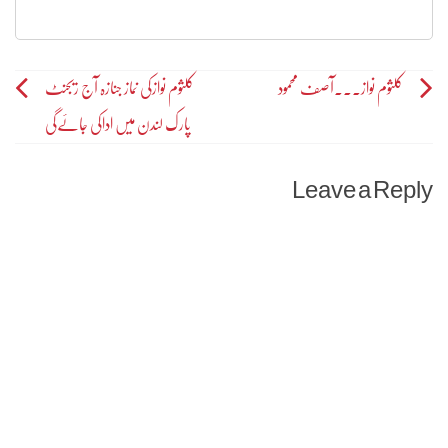
Post
کلثوم نواز۔۔۔آصف محمود
کلثوم نوازکی نماز جنازہ آج ریجنٹ
پارک لندن میں اداکی جائےگی
navigation
Leave a Reply