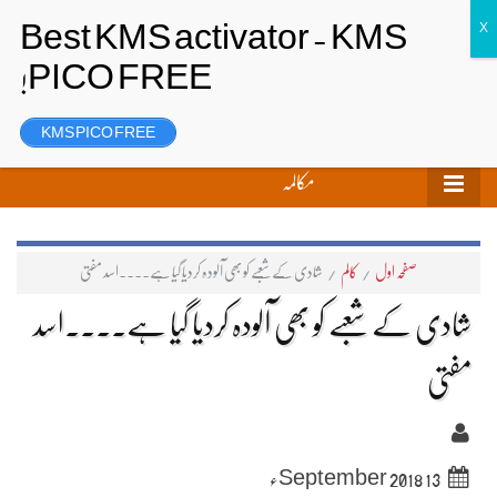
تحریر بھیجیں
لاگ ان
رجسٹر
KMS PICO FREE
مکالمہ
صفحہ اول
/
کالم
/
شادی کے شعبے کو بھی آلودہ کردیا گیا ہے۔۔۔۔اسد مفتی
شادی کے شعبے کو بھی آلودہ کردیا گیا ہے۔۔۔۔اسد
مفتی
13 September 2018ء