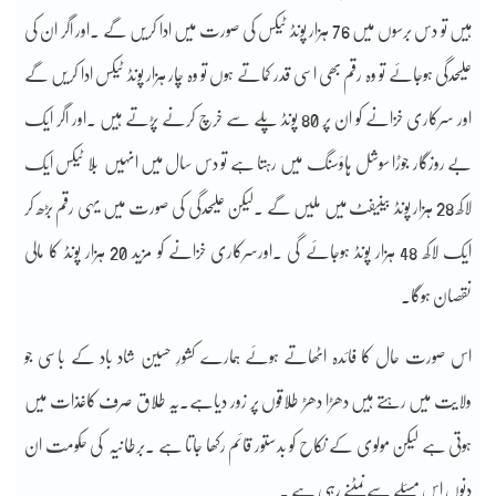
ہیں تو دس برسوں میں 76 ہزار پونڈ ٹیکس کی صورت میں ادا کریں گے ۔اور اگر ان کی
علیحدگی ہوجائے تو وہ رقم بھی اسی قدر کماتے ہوں تو وہ چار ہزار پونڈ ٹیکس ادا کریں گے
اور سرکاری خزانے کو ان پر 80 پونڈ پلے سے خرچ کرنے پڑتے ہیں ۔اور اگر ایک
بے روزگار جوڑا سوشل ہاؤسنگ میں رہتا ہے تو دس سال میں انہیں بِلا ٹیکس ایک
لاکھ 28 ہزار پونڈ بینیفٹ میں ملیں گے ۔لیکن علیحدگی کی صورت میں یہی رقم بڑھ کر
ایک لاکھ 48 ہزار پونڈ ہوجائے گی ۔اورسرکاری خزانے کو مزید 20 ہزار پونڈ کا مالی
نقصان ہوگا۔
اس صورت حال کا فائدہ اٹھاتے ہوئے ہمارے کشورِ حسین شاد باد کے باسی جو
ولایت میں رہتے ہیں دھڑا دھڑ طلاقوں پر زور دیاہے۔یہ طلاق صرف کاغذات میں
ہوتی ہے لیکن مولوی کے نکاح کو بدستور قائم رکھا جاتا ہے ۔برطانیہ کی حکومت ان
دنوں اس مسئلے سےنمٹنے رہی ہے ۔