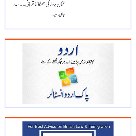
عثمان بزدار کی جھٹکا نما قربانی۔۔ حیدر
جاوید سید