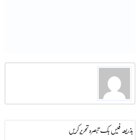
بذریعہ فیس بک تبصرہ تحریر کریں