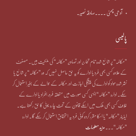
آدھی چھٹی ۔۔۔۔صادقہ نصیر۔
پالیسی
”مکالمہ“ پر شائع شدہ تمام تحاریر اور تصاویر ”مکالمہ“ کی ملکیت ہیں۔ مصنف
کے علاوہ کسی بھی فرد یا ادارے کو یہ حق حاصل نہیں کہ وہ ”مکالمہ“ پر شائع یا
نشر شدہ مواد کو ادارے کی پیشگی اجازت اور مکالمہ کے حوالے کے بغیر استعمال کر
سکے۔ ادارہ ”مکالمہ“ ایسی کسی صورت میں متعلقہ فرد، افراد یا ادارے کے
خلاف کسی بھی ملک میں اسکے قانون کے تحت چارہ جوئی کا حق رکھتا ہے۔
ایڈیٹر ”مکالمہ“ یا اسکا مقرر کردہ کوئی فرد یہ استحقاق استعمال کر سکے گا۔ ادارہ
”مکالمہ“۔۔۔
مزید معلومات