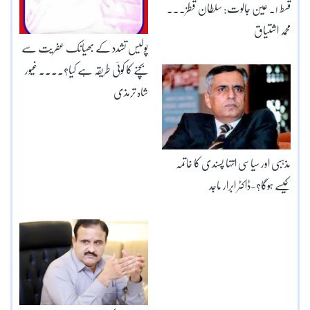
قسط ۱۔ عین جالوت: سلطان قطز۔۔۔
محمد اشتیاق
پولیس تشدد کے بھیانک عفریت سے
بچنے کا کوئی طریقہ ہے کیا؟۔۔۔۔ غیور
شاہ ترمذی
مذہبی اور سیاسی انتہا پسندی کا خاتمہ
کیسے ہوگا؟-ڈاکٹر ابرار ماجد