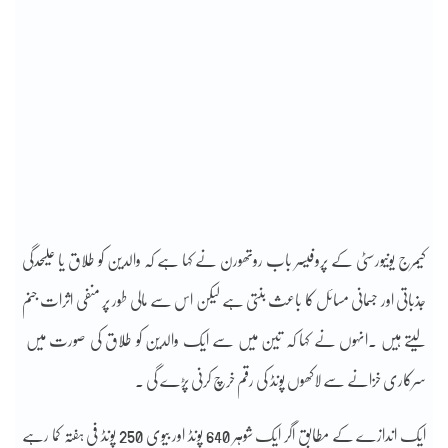
کیمرج یونیورسٹی کے پروفیسر باب روتھورن نے کہا ہے کہ والدین کو طلاق یا علیحدگی
جذباتی اور جسمانی مسائل کا باعث بنتی ہے لیکن اس سے مالی طور پر منفی اثرات جنم
لیتے ہیں ۔انہوں نے کہا کہ تین میں سے ایک والدین کو طلاق کی صورت میں
سرکاری خزانے سے لاکھوں پونڈ کی رقم خرچ کرنی پڑے گی ۔
ایک اندازے کے مطابق اگر ایک شوہر 640 پونڈ اور بیوی 250 پونڈ فی ہفتہ کما رہے