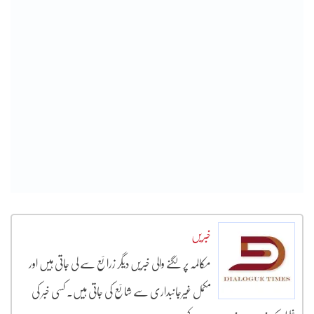
خبریں
مکالمہ پر لگنے والی خبریں دیگر زرائع سے لی جاتی ہیں اور
مکمل غیرجانبداری سے شائع کی جاتی ہیں۔ کسی خبر کی