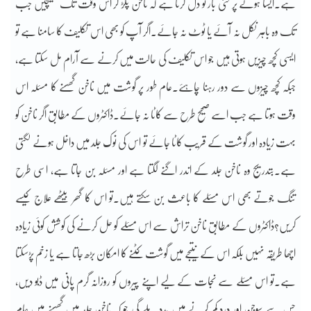
ہے۔ایسا ہونے پر کئی بار تو دل کرتا ہے کہ ناخن پکڑ کر اس وقت تک کھینچیں جب
تک وہ باہر نکل نہ آئے یا ٹوٹ نہ جائے۔اگر آپ کو بھی اس تکلیف کا سامنا ہے تو
ایسی کچھ چیزیں ہوتی ہیں جو اس تکلیف کی حالت میں کرنے سے آرام مل سکتا ہے،
جبکہ کچھ چیزوں سے دور رہنا چاہئے۔عام طور پر گوشت میں ناخن گھسنے کا مسئلہ اس
وقت ہوتا ہے جب اسے صحیح طرح سے کاٹا نہ جائے۔ڈاکٹروں کے مطابق اگر ناخن کو
بہت زیادہ اور گوشت کے قریب کاٹا جائے تو اس کی نوک جلد میں داخل ہونے لگتی
ہے۔بتدریج وہ ناخن جلد کے اندر اگنے لگتا ہے اور مسئلہ بن جاتا ہے، اسی طرح
تنگ جوتے بھی اس مسئلے کا باعث بن سکتے ہیں۔تو اس کا گھر بیٹھے علاج کیسے
کریں؟ڈاکٹروں کے مطابق ناخن تراش سے اس مسئلے کو حل کرنے کی کوشش کوئی زیادہ
اچھا طریقہ نہیں بلکہ اس کے نتیجے میں گوشت کٹنے کا امکان بڑھ جاتا ہے یا زخم پڑسکتا
ہے۔تو اس مسئلے سے نجات کے لیے اپنے پیروں کو روزانہ گرم پانی میں ڈبو دیں،
جس سے سوجن اور درد کم کرنے میں مدد ملے گی جو کہ ناخن جلد میں گھسنے میں عام