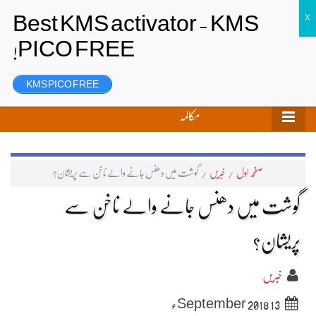
تحریر بھیجیں
لاگ ان
رجسٹر
KMS PICO FREE
مکالمہ
صفحہ اول
/
خبریں
/
گوشت میں دھنس جانے والے ناخن سے پریشان؟
گوشت میں دھنس جانے والے ناخن سے
پریشان؟
خبریں
13 September 2018ء