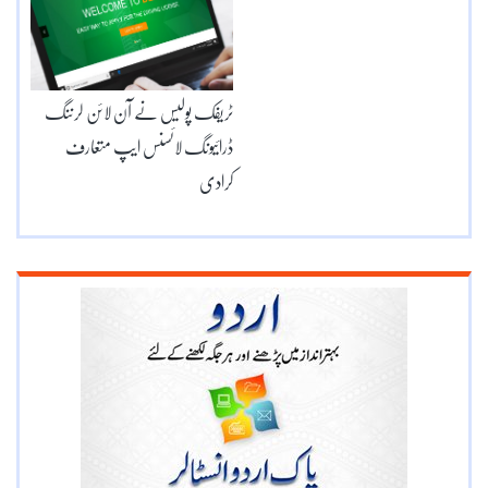
ٹریفک پولیس نے آن لائن لرننگ
ڈرائیونگ لائسنس ایپ متعارف
کرادی