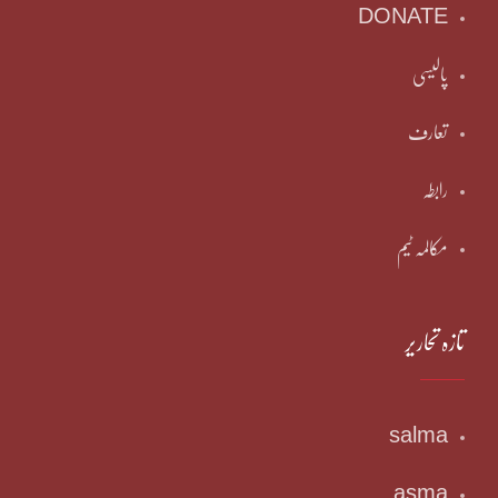
DONATE
پالیسی
تعارف
رابطہ
مکالمہ ٹیم
تازہ تحاریر
salma
asma