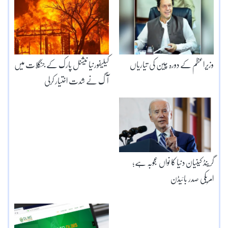
وزیراعظم کے دورہ چین کی تیاریاں
کیلیفورنیا نیشنل پارک کے جنگلات میں
آگ نے شدت اختیار کرلی
گرینڈ کینیان دنیا کا نواں عجوبہ ہے؛
امریکی صدر بائیڈن