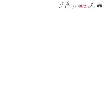
یہ تحریر
3072
مرتبہ دیکھی گئی۔