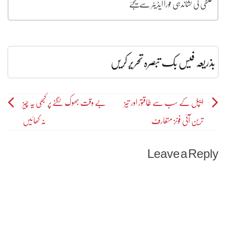
غلطی کی نشاندہی فورا ایڈیٹر سے کیجئے
بذریعہ فیس بک تبصرہ تحریر کریں
Post
ایپل کے سب سے طاقتور اور تیز
بے وقت بھوک لگنے پر کبھی یہ چیز
ترین آئی فونز متعارف
نہ کھائیں
navigation
Leave a Reply