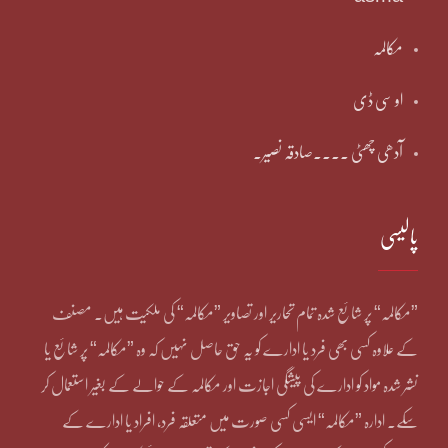
مکالمہ
او سی ڈی
آدھی چھٹی ۔۔۔۔صادقہ نصیر۔
پالیسی
”مکالمہ“ پر شائع شدہ تمام تحاریر اور تصاویر ”مکالمہ“ کی ملکیت ہیں۔ مصنف
کے علاوہ کسی بھی فرد یا ادارے کو یہ حق حاصل نہیں کہ وہ ”مکالمہ“ پر شائع یا
نشر شدہ مواد کو ادارے کی پیشگی اجازت اور مکالمہ کے حوالے کے بغیر استعمال کر
سکے۔ ادارہ ”مکالمہ“ ایسی کسی صورت میں متعلقہ فرد، افراد یا ادارے کے