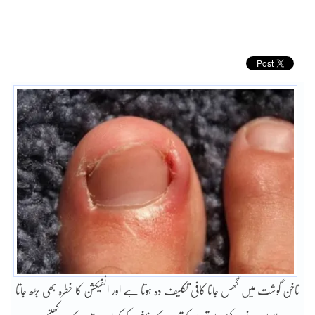
ناخن گوشت میں گھس جانا کافی تکلیف دہ ہوتا ہے اور انفیکشن کا خطرہ بھی بڑھ جاتا