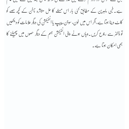
ہے۔طبی ماہرین کے مطابق کئی بار اس مسئلے کا حل متاثرہ ناخن کے کچھ حصے کو
کاٹ دینا ہوتا ہے، اگر اس میں خون، سوجن، پیپ یا انفیکشن کی دیگر علامات کو دیکھیں
تو ڈاکٹر سے رجوع کریں۔وہاں ہونے والی انفیکشن جسم کے دیگر حصوں میں پھیلنے کا
بھی امکان ہوتا ہے۔