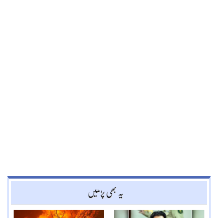
یہ بھی پڑھیں