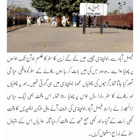
فیصل آباد سے راولپنڈی بچپن میں کئے گئے ٹرین کا سفر کا طلسم جو آج تک حواسوں
پر چھایا ہوا ہے ۔وہ دور جس کی میں بات کر رہا ہوں ریلوئے کے سفر کو واقعی عیاشی
تصور کیا جاتا تھا۔گرمیوں کی چھٹیاں عموما راولپنڈی میں ہی گزرتی تھیں۔اور یہ چھٹیاں
اور ریلوئے کا سفر سارا سال حواس پر چھایا رہتا تھا۔ اس وقت بھی ایک سیاسی
ٹرانسپورٹر نے براستہ فیصل آباد راولپنڈی کی طرف آنے والی ملتان ایکسپریس کا وقت
کبھی رات کے گیارہ اور کبھی صبح تہجد کے وقت کر دیا تاکہ سواریاں اس کے متبادل
سفر کے ذرائع استعمال کریں۔