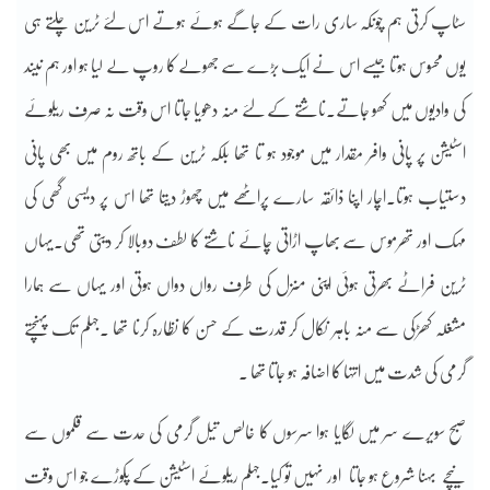
سٹاپ کرتی ہم چونکہ ساری رات کے جاگے ہوئے ہوتے اس لئے ٹرین چلتے ہی
یوں محسوس ہوتا جیسے اس نے ایک بڑے سے جھولے کا روپ لے لیا ہو اور ہم نیند
کی وادیوں میں کھو جاتے۔ناشتے کے لئے منہ دھویا جاتا اس وقت نہ صرف ریلوئے
اسٹیشن پر پانی وافر مقدار میں موجود ہو تا تھا بلکہ ٹرین کے باتھ روم میں بھی پانی
دستیاب ہوتا۔اچار اپنا ذائقہ سارے پراٹھے میں چھوڑ دیتا تھا اس پر دیسی گھی کی
مہک اور تھرموس سے بھاپ اڑاتی چائے ناشتے کا لطف دوبالا کر دیتی تھی۔یہاں
ٹرین فراٹے بھرتی ہوئی اپنی منزل کی طرف رواں دواں ہوتی اور یہاں سے ہمارا
مشغلہ کھڑکی سے منہ باہر نکال کر قدرت کے حسن کا نظارہ کرنا تھا ۔جہلم تک پہنچتے
گرمی کی شدت میں انتہا کا اضافہ ہو جاتا تھا ۔
صبح سویرے سر میں لگایا ہوا سرسوں کا خالص تیل گرمی کی حدت سے قلموں سے
نیچے بہنا شروع ہو جاتا اور نہیں تو کیا۔جہلم ریلوئے اسٹیشن کے پکوڑے جو اس وقت