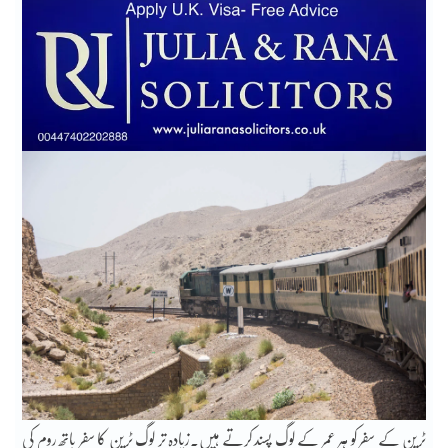
ٹرین کے سفر کو ہر عمر کے لوگ پسند کرتے ہیں۔زیادہ تر لوگ ٹرین کا سفر باتھ روم کی