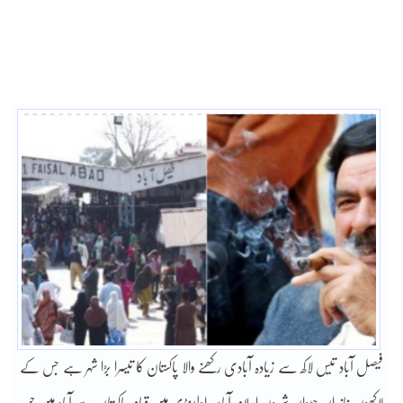
فیصل آباد تیس لاکھ سے زیادہ آبادی رکھنے والا پاکستان کا تیسرا بڑا شہر ہے جس کے