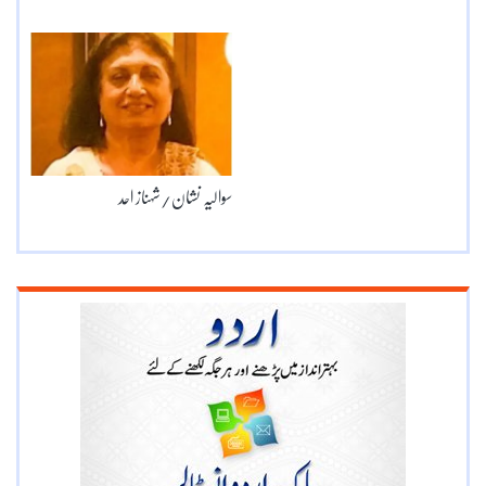
سوالیہ نشان/شہناز احد