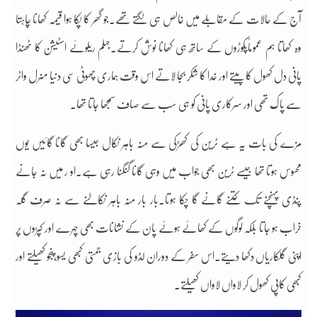
آج کے حالات کے مقابلے میں خالص ہی لگتے تھے۔جو گھر کا پکا ہوا قیمہ کھانا چاہتا
وہ کھاتا ہم عموماًپکوڑوں کے ساتھ ہی کھانا نوش کرتے۔جہلم ریلوئے اسٹیشن کا ٹھنڈا
پانی دل کھول کا پیتے اور خدا کا شکر بجا لاتے اس وقت ہماری چھوٹی سی دنیا منرل واٹر
سے پاک تھی اور سرکاری پانی کو ہی سب سے صاف سمجھا جاتا تھا۔
مزے کی بات یہ ہے ٹرین کی کھڑکی سے منہ باہر نکال جیسا بھی گانا گائیں یوں
محسوس ہوتا تھا جیسے ٹرین بھی جواب میں وہی گانا گنگنا رہی ہے۔او ر میں نہ جانے
پنڈی پہنچنے تک کتنے گانے گا چکا ہوتا۔بار بار منہ باہر نکالنے سے نہ صرف گلہ
خراب ہو جاتا بلکہ لوگوں کے کھائے ہوئے پان کے نشانات بھی چہرے اور کپڑوں پر
اپنی گلکاریاں دکھا دیتے۔اس سفر کے دوران لڈو کی بازی جمتی کبھی یسو،پنجو کھیلتے اور
کبھی کاپی کھول کر لاواں لاواں کھیلتے۔