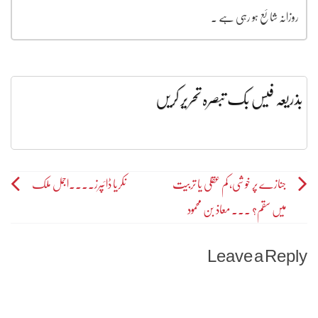
روزانہ شائع ہو رہی ہے ۔
بذریعہ فیس بک تبصرہ تحریر کریں
Post
جنازے پر خوشی، کم عقلی یا تربیت
نکریا ڈائپرز۔۔۔۔اجمل ملک
میں سقم؟ ۔۔۔ معاذ بن محمود
navigation
Leave a Reply