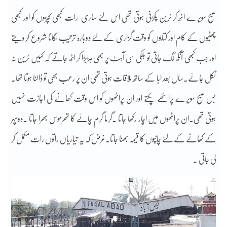
صبح سویرے اٹھ کر ٹرین پکڑنی ہوتی تھی اس لئے ساری رات کبھی کپڑوں کو اور کبھی
چھٹیوں کے کام اور کتابوں کو وقت گزاری کے لئے دوبارہ ترتیب لگانا شروع کر دیتے
اور جب کبھی آنکھ لگ جاتی تو ہلکی سی آہٹ پر بھی ہڑبڑا کر اٹھ جاتے کہ کہیں ٹرین نہ
نکل جائے۔سال بعد ابا کے ساتھ ملاقات ہوتی تھی ان پر رعب بھی تو ڈالنا ہوتا تھا۔
بس صبح سویرے پراٹھے پکتے اور ان پراٹھوں کو اس وقت کھانے کی اجازت نہیں
ہوتی تھی۔ان پراٹھوں میں اچار رکھا جاتا ۔گرما گرم چائے کا تھرموس بھرا جاتا ۔دوپہر
کے کھانے کے لئے چانپوں کا قیمہ بھنا جاتا۔غرض کہ یہ تیاریاں راتوں رات مکمل کر
لی جاتی ۔