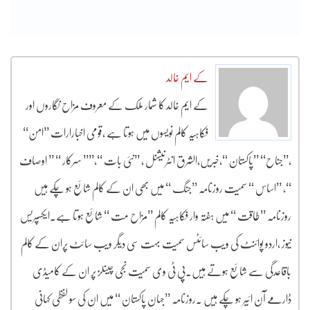
کے ایم خالد
کے ایم خالد کا شمار ملک کے معروف مزاح نگاروں اور
فکاہیہ کالم نویسوں میں ہوتا ہے ،قومی اخبارارات ’’امن‘‘
،’’جناح‘‘ ’’پاکستان ‘‘،خبریں،الشرق انٹرنیشنل ، ’’نئی بات ‘‘،’’’’ سرکار ‘‘ ’’ اوصاف
‘‘، ’’اساس ‘‘ سمیت روزنامہ ’’جنگ ‘‘ میں بھی ان کے کالم شائع ہو چکے ہیں
روزنامہ ’’طاقت ‘‘ میں ہفتہ وار فکاہیہ کالم ’’مزاح مت ‘‘ شائع ہوتا ہے۔ایکسپریس
نیوز ،اردو پوائنٹ کی ویب سائٹس سمیت بہت سی دیگر ویب سائٹ پران کے کالم
باقاعدگی سے شائع ہوتے ہیں۔پی ٹی وی سمیت نجی چینلز پر ان کے کامیڈی
ڈارمے آن ائیر ہو چکے ہیں ۔روزنامہ ’’جہان پاکستان ‘‘ میں ان کی سو لفظی کہانی