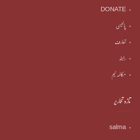
DONATE
پالیسی
تعارف
رابطہ
مکالمہ ٹیم
تازہ تحاریر
salma