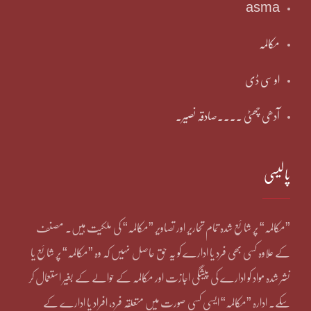
asma
مکالمہ
او سی ڈی
آدھی چھٹی ۔۔۔۔صادقہ نصیر۔
پالیسی
”مکالمہ“ پر شائع شدہ تمام تحاریر اور تصاویر ”مکالمہ“ کی ملکیت ہیں۔ مصنف
کے علاوہ کسی بھی فرد یا ادارے کو یہ حق حاصل نہیں کہ وہ ”مکالمہ“ پر شائع یا
نشر شدہ مواد کو ادارے کی پیشگی اجازت اور مکالمہ کے حوالے کے بغیر استعمال کر
سکے۔ ادارہ ”مکالمہ“ ایسی کسی صورت میں متعلقہ فرد، افراد یا ادارے کے