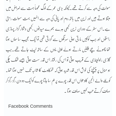
سہولت کی وجہ سے کرتے تھے۔کیونکہ بڑی عمر کے لوگ عموماً بہت سے امراض میں
مبتلا ہوتے ہیں اور ٹرین میں باتھ روم اور پانی کی وجہ سے انہیں بہت سہولت رہتی
ہے۔اس سفر کے دوران ٹرین کبھی ہرے بھرے میدانوں ،کبھی دشوار گزار پہاڑی
راستوں اور جب کوکیں مارتی ہوئی سرنگوں سے گزرتی تھی تو ایک عجیب سا سماں ہوتا
تھا چھوٹے بچے چیخیں مارتے ہوئے اپنی ماؤں کے ساتھ لپٹ جاتے تھے۔جب
گاڑی راولپنڈی کے قریب ہوتی تو اس کی ر فتار اس قدر سست ہوتی جیسے تھک چکی
ہو منزل پر پہنچنے کی خوش اس قدر شدید ہوتی کہ تھکاوٹ کا شائبہ تک نہیں ہوتا تھا۔
کوئلے والے انجن کادھواں اس قدر چہرے پر جم سا جاتا چہرے کو ایک دو دن رگڑ رگڑ کر
صاف کرتے تب کہیں صاف ہوتا ۔
Facebook Comments