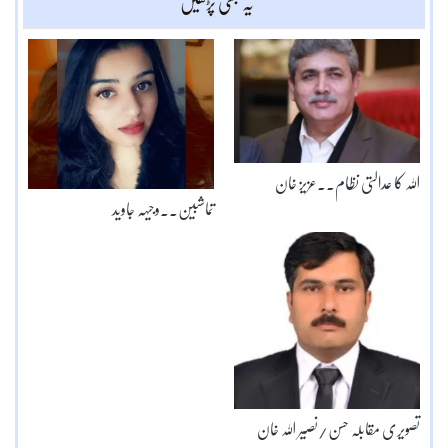
یہ بھی پڑھیں
اللہ کا عدالتی نظام۔۔عزیز خان
تماشبین۔۔وجیہہ جاوید
تصویری مقابلہ حسن/نصیر اللہ خان