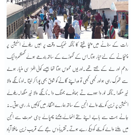
رات کے سناٹے میں چچا فیقے کا ٹانگہ ٹھیک وقت پر ہمیں ریلوئے اسٹیشن پر
پہنچانے کے لئے تیار ہوتا۔اس کے گھوڑے کے ساتھ بندھے ہوئے گھنگھرو ایک
ردھم اور لے کے بجتے تھے۔اور یوں محسوس ہوتا تھا جیسے کوئی الھڑ سی مٹیار ہولے
سے تھرک رہی ہو اور کبھی کبھی تو وہ اپنے گانے کو شوق بھی پورا کر لیتا ۔او ٹانگے والا
خیر منگدا ۔ٹانگہ لور دا ہووے تے بھانوے جھنگ دا ۔ٹانگے والا خیر منگدا۔ریلوئے
اسٹیشن پر ٹرین کوئلے والے انجن کے ساتھ ہمارے انتظار میں کوکیں مار رہی ہوتی۔نہ
جانے بہت سے بابے اپنے حقے اٹھائے،چمٹے چھپائے بڑی حسرت سے انجن
میں جلنے والے کوئلے کو دیکھ رہے ہوتے۔تقریباً دس بجے کے قریب ٹرین حافظ آباد