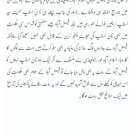
لاکھوں خاندان جڑواں شہروں اسلام آباد ،راولپنڈی میں قیام پاکستان سے آباد ہیں جن
میں بتدریج اضافہ ہی دیکھا ہے ۔لاہور کی جانب پہلے ہی نا ن اسٹاپ سمیت سپر
اسٹاپ ٹرینیں فراٹے بھر رہی ہیں جبکہ فیصل آباد جیسے صنعتی کوشہر اس نئی حکومت
میں بھی نان اسٹاپ کی بجائے پسنجر ٹرین کے قابل بھی نہیں سمجھا گیا ،حالانکہ
فیصل آباد سے ہزاروں لوگ روزانہ کی بنیاد پر بھی سفر کرتے ہیں بہت سے لوگوں کا
کاروبار اسلام آباد اور راولپنڈی سے منسلک ہے اگر ایک دو نان اسٹاپ ٹرینوں کو
فیصل آباد کے روٹ پر بھی ڈال دیا جائے تو فیصل آباد کے عوام بھی حکومت کی
اس تبدیلی کو کھلے دل سے خوش آمدید کہیں گے اور یہ روٹ ریلوئے پاکستان کی تاریخ
میں ایک منافع بخش روٹ ہوگا ۔