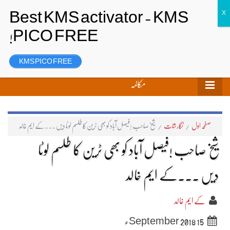
تحریر بھیجیں
لاگ ان
رجسٹر
KMS PICO FREE
مکالمہ
صفحہ اول
/
نگارشات
/
شیخ صاحب !فیصل آباد کو بھی ٹرین کا طلسم لوٹا دیں ۔۔۔کے ایم خالد
شیخ صاحب !فیصل آباد کو بھی ٹرین کا طلسم لوٹا
دیں ۔۔۔کے ایم خالد
کے ایم خالد
15 September 2018ء