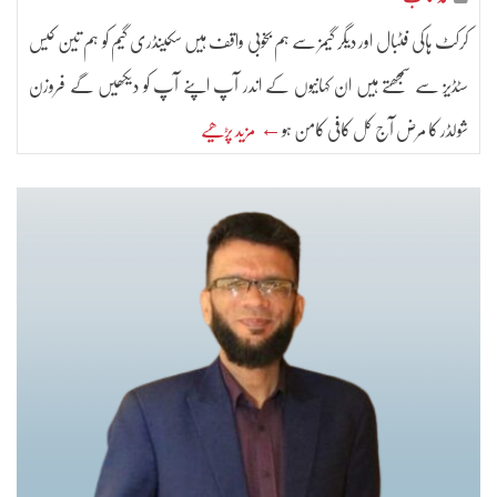
کرکٹ ہاکی فٹبال اور دیگر گیمز سے ہم بخوبی واقف ہیں سکینڈری گیم کو ہم تین کیس
سٹڈیز سے سمجھتے ہیں ان کہانیوں کے اندر آپ اپنے آپ کو دیکھیں گے فروزن
شولڈر کا مرض آج کل کافی کامن ہو
← مزید پڑھیے