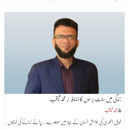
زندگی میں سات برسوں کا اضافہ / محمد ثاقب
محمد ثاقب
طویل العمری کی خواہش انسان کے جینز میں موجود ہےـ پرانے زمانے کی کہانیوں