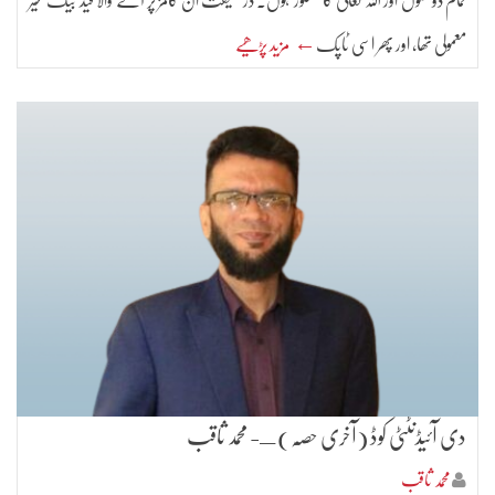
تمام دوستوں اور اللہ تعالیٰ کا مشکور ہوں۔ درحقیقت ان کالمز پر آنے والا فیڈ بیک غیر
معمولی تھا، اور پھر اسی ٹاپک
← مزید پڑھیے
دی آئیڈنٹٹی کوڈ (آخری حصّہ) ـ- محمد ثاقب
محمد ثاقب