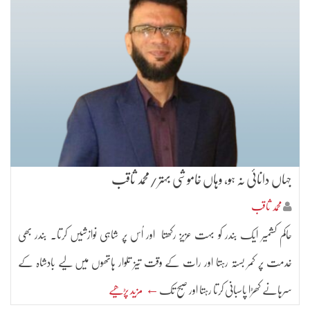
جہاں دانائی نہ ہو، وہاں خاموشی بہتر/محمد ثاقب
محمد ثاقب
حاکم کشمیر ایک بندر کو بہت عزیز رکھتا اور اُس پر شاہی نوازشیں کرتا۔ بندر بھی
خدمت پر کمر بستہ رہتا اور رات کے وقت تیز تلوار ہاتھوں میں لیے بادشاہ کے
سرہانے کھڑا پاسبانی کرتا رہتا اور صبح تک
← مزید پڑھیے