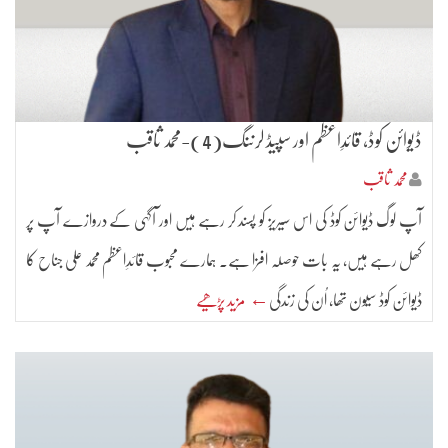
ڈیوائن کوڈ، قائدِاعظم اور سپیڈ لرننگ(4)-محمد ثاقب
محمد ثاقب
آپ لوگ ڈیوائن کوڈ کی اس سیریز کو پسند کر رہے ہیں اور آگہی کے دروازے آپ پر
کھل رہے ہیں، یہ بات حوصلہ افزا ہے۔ ہمارے محبوب قائدِاعظم محمد علی جناح کا
ڈیوائن کوڈ سیون تھا، اُن کی زندگی
← مزید پڑھیے