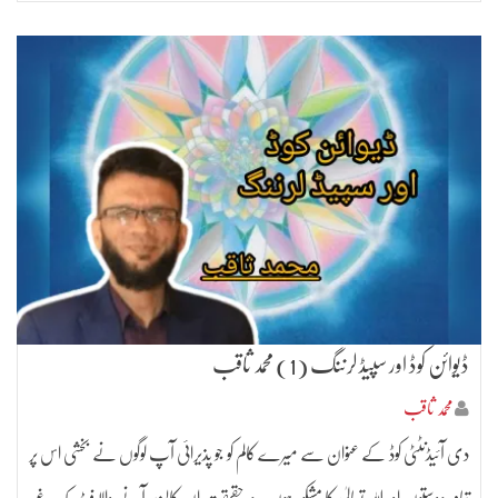
ڈیوائن کوڈ اور سپیڈ لرننگ (1) محمد ثاقب
محمد ثاقب
دی آئیڈنٹٹی کوڈ کے عنوان سے میرے کالم کو جو پذیرائی آپ لوگوں نے بخشی اس پر