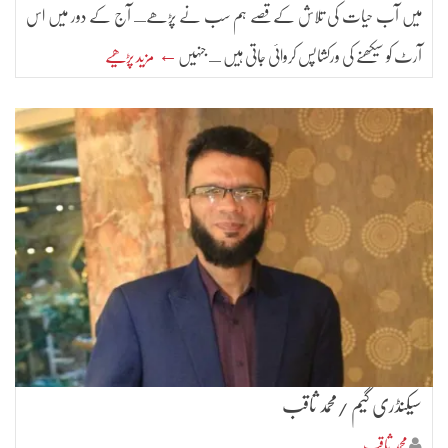
میں آب حیات کی تلاش کے قصے ہم سب نے پڑھےـ آج کے دور میں اس
آرٹ کو سیکھنے کی ورکشاپس کروائی جاتی ہیں ـ جنہیں
← مزید پڑھیے
سیکنڈری گیم /محمد ثاقب
محمد ثاقب