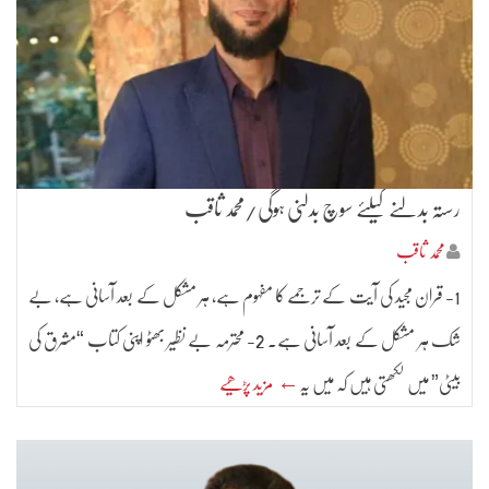
رستہ بدلنے کیلئے سوچ بدلنی ہوگی/محمد ثاقب
محمد ثاقب
1- قران مجید کی آیت کے ترجمے کا مفہوم ہے، ہر مشکل کے بعد آسانی ہے، بے
شک ہر مشکل کے بعد آسانی ہے۔ 2- محترمہ بے نظیر بھٹو اپنی کتاب “مشرق کی
بیٹی” میں لکھتی ہیں کہ میں یہ
← مزید پڑھیے