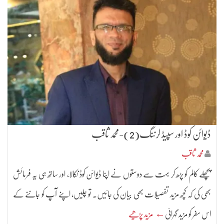
ڈیوائن کوڈ اور سپیڈ لرننگ(2)-محمد ثاقب
محمد ثاقب
پچھلے کالم کو پڑھ کر بہت سے دوستوں نے اپنا ڈیوائن کوڈ نکالا، اور ساتھ ہی یہ فرمائش
بھی کی کہ کچھ مزید تفصیلات بھی بیان کی جائیں۔ تو چلیں، اپنے آپ کو جاننے کے
اس سفر کو مزید گہرائی
← مزید پڑھیے