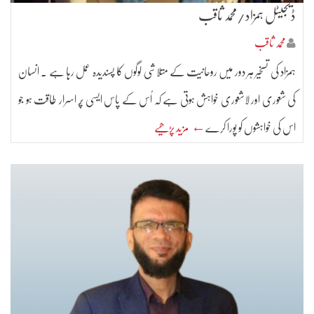
ڈیجیٹل ہمزاد/محمد ثاقب
محمد ثاقب
ہمزاد کی تسخیر ہر دور میں روحانیت کے متلاشی لوگوں کا پسندیدہ عمل رہا ہے ۔ انسان
کی شعوری اور لاشعوری خواہش ہوتی ہے کہ اُس کے پاس ایسی پُر اسرار طاقت ہو جو
اس کی خواہشوں کو پورا کرے
← مزید پڑھیے