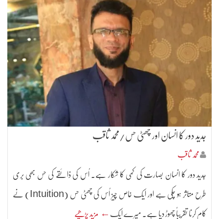
جدید دور کا انسان اور چھٹی حس/محمد ثاقب
محمد ثاقب
جدید دور کا انسان بصارت کی کمی کا شکار ہے۔ اُس کی ذائقے کی حس بھی بری
طرح متاثر ہو چکی ہے اور ایک خاص چیز اُس کی چھٹی حس (Intuition) نے
کام کرنا تقریباً چھوڑ دیا ہے۔ میرے ایک
← مزید پڑھیے