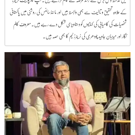
میں گذشتہ دس برس سے زائد عرصہ سے کام کررہے ہیں۔ آپ کارپوریٹ ٹرینر،
کے علاوہ تحقیق و تالیف سے بھی وابستہ ہیں اور مائنڈسائنس کی روشنی میں پاکستانی
شخصیات کی کامیابی کی کہانیوں کو دستاویزی شکل دے رہے ہیں۔ معروف کالم
نگار اور میزبان جاوید چودھری کی ٹرینرز ٹیم کا بھی حصہ ہیں۔