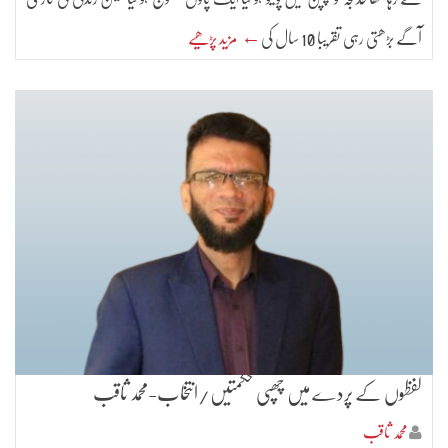
آگے بڑھتی رہی تقریبا 10 سال کی
← مزید پڑھیے
لفظوں کے پردے میں چھپی حکمتیں/انتخاب-محمد ثاقب
محمد ثاقب