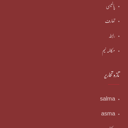
پالیسی
تعارف
رابطہ
مکالمہ ٹیم
تازہ تحاریر
salma
asma