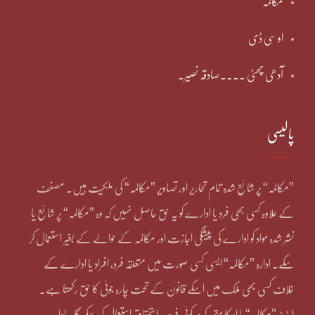
مکالمہ
او سی ڈی
آدھی چھٹی ۔۔۔۔صادقہ نصیر۔
پالیسی
”مکالمہ“ پر شائع شدہ تمام تحاریر اور تصاویر ”مکالمہ“ کی ملکیت ہیں۔ مصنف
کے علاوہ کسی بھی فرد یا ادارے کو یہ حق حاصل نہیں کہ وہ ”مکالمہ“ پر شائع یا
نشر شدہ مواد کو ادارے کی پیشگی اجازت اور مکالمہ کے حوالے کے بغیر استعمال کر
سکے۔ ادارہ ”مکالمہ“ ایسی کسی صورت میں متعلقہ فرد، افراد یا ادارے کے
خلاف کسی بھی ملک میں اسکے قانون کے تحت چارہ جوئی کا حق رکھتا ہے۔
ایڈیٹر ”مکالمہ“ یا اسکا مقرر کردہ کوئی فرد یہ استحقاق استعمال کر سکے گا۔ ادارہ