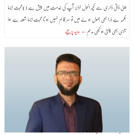
اپنی ذاتی ڈائری سے کچھ انمول خزانہ آپ کی خدمت میں پیش ہے 1)محبت ایسا
نغمہ ہے ذرا بھی جھول ہو لے میں تو سر قائم نہیں ہو تا محبت ایسا شعلہ ہے ہوا
جیسی بھی چلتی ہو کبھی مدھم
← مزید پڑھیے