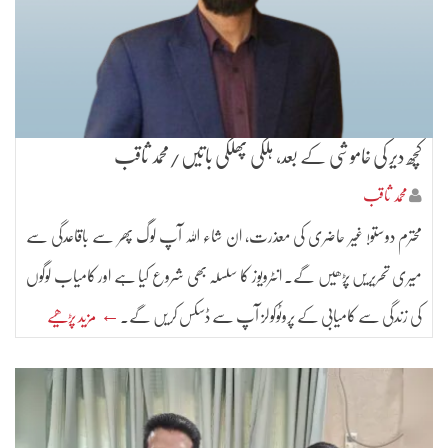
کچھ دیر کی خاموشی کے بعد، ہلکی پھلکی باتیں/محمد ثاقب
محمد ثاقب
محترم دوستو! غیر حاضری کی معذرت، ان شاء اللہ آپ لوگ پھر سے باقاعدگی سے
میری تحریریں پڑھیں گے۔ انٹرویوز کا سلسلہ بھی شروع کیا ہے اور کامیاب لوگوں
کی زندگی سے کامیابی کے پروٹوکولز آپ سے ڈسکس کریں گے۔
← مزید پڑھیے