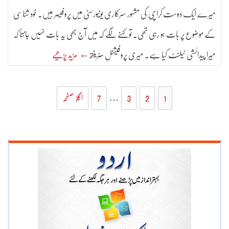
میرے ایک دوست کراچی کی مشہور سرکاری یونیورسٹی میں پروفیسر ہیں۔ خود شناسی
کے موضوع پر بات ہو رہی تھی۔ تو کہنے لگے کہ میں آج بھی یہ بات نہیں جانتا کہ
میرا پیدائشی ٹیلنٹ کیا ہے۔ میری پروفیشنل سٹرینتھ
← مزید پڑھیے
1
2
3
…
7
اگلا صفحہ