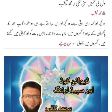
دل کی نہیں سنی گئی/ محمد ثاقب
محمد ثاقب
وہ کچھ اور کہہ رہی ہوتی ہے، وہ کچھ اور سن رہا ہوتا ہے جی دوستو، دلچسپ جُملہ لگا،
پاکستان کے زیادہ تر گھروں میں سُنا جانے والا جُملہ، چلیں بات کو اور گہرائی میں سمجھتے
ہیں۔ گھروں میں چھوٹی
← مزید پڑھیے