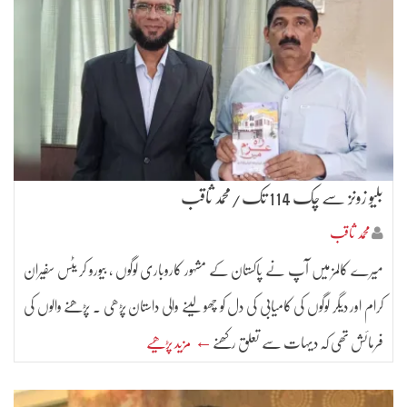
بلیو زونز سے چک 114 تک/محمد ثاقب
محمد ثاقب
میرے کالمز میں آپ نے پاکستان کے مشہور کاروباری لوگوں ، بیورو کر یٹس سفیران
کرام اور دیگر لوگوں کی کامیابی کی دل کو چھو لینے والی داستان پڑھی ۔ پڑھنے والوں کی
فرمائش تھی کہ دیہات سے تعلق رکھنے
← مزید پڑھیے