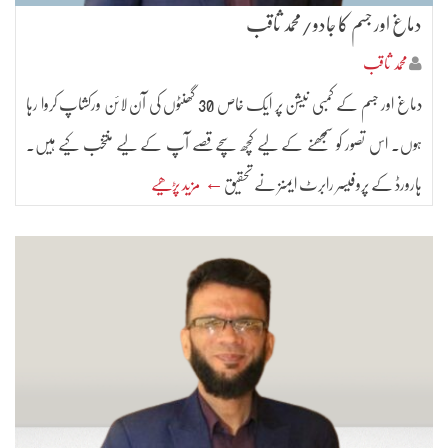
دماغ اور جسم کا جادو/محمد ثاقب
محمد ثاقب
دماغ اور جسم کے کمبی نیشن پر ایک خاص 30 گھنٹوں کی آن لائن ورکشاپ کروا رہا
ہوں۔ اس تصور کو سمجھنے کے لیے کچھ سچے قصے آپ کے لیے منتخب کیے ہیں۔
ہارورڈ کے پروفیسر رابرٹ ایمنز نے تحقیق
← مزید پڑھیے