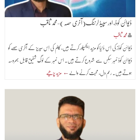
ڈیوائن کوڈ، اور سپیڈ لرننگ(آخری حصہ)-محمد ثاقب
محمد ثاقب
ڈیوائن کوڈز کی اِس دُنیا کو مزید ایکسپلور کرتے ہیں، کالم کی اِس سیریز کے آخری حصے کو
ڈیوائن کوڈ نمبر سِکس سے شروع کرتے ہیں۔ اس نمبر کے لوگ شفیق قابل بھروسہ
ہوتے ہیں. رحم دل, محبت کرنے والے
← مزید پڑھیے