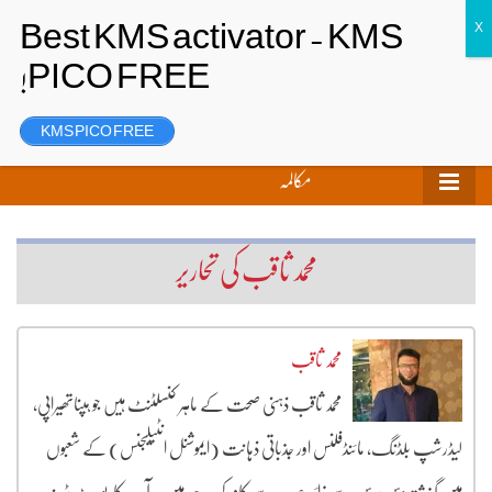
تحریر بھیجیں
لاگ ان
رجسٹر
KMS PICO FREE
مکالمہ
محمد ثاقب کی تحاریر
محمد ثاقب
محمد ثاقب ذہنی صحت کے ماہر کنسلٹنٹ ہیں جو ہپناتھیراپی،
لیڈرشپ بلڈنگ، مائنڈفلنس اور جذباتی ذہانت (ایموشنل انٹیلیجنس) کے شعبوں