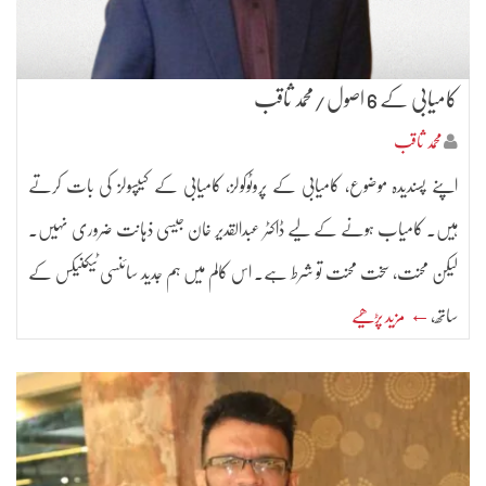
کامیابی کے 6 اصول/محمد ثاقب
محمد ثاقب
اپنے پسندیدہ موضوع، کامیابی کے پروٹوکولز، کامیابی کے کیپسولز کی بات کرتے
ہیں۔ کامیاب ہونے کے لیے ڈاکٹر عبدالقدیر خان جیسی ذہانت ضروری نہیں۔
لیکن محنت، سخت محنت تو شرط ہے۔ اس کالم میں ہم جدید سائنسی ٹیکنیکس کے
ساتھ،
← مزید پڑھیے