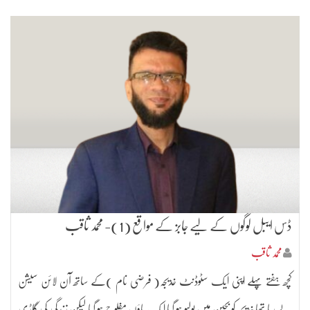
ڈس ایبل لوگوں کے لیے جابز کے مواقع (1)- محمد ثاقب
محمد ثاقب
کچھ ہفتے پہلے اپنی ایک سٹوڈنٹ خدیجہ( فرضی نام )کے ساتھ آن لائن سیشن
لے رہا تھا خدیجہ کو بچپن میں پولیو ہو گیا ایک پاؤں مفلوج ہو گیا لیکن زندگی کی گاڑی