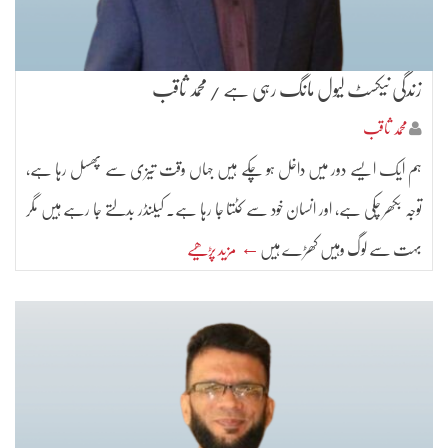
زندگی نیکسٹ لیول مانگ رہی ہے / محمد ثاقب
محمد ثاقب
ہم ایک ایسے دور میں داخل ہو چکے ہیں جہاں وقت تیزی سے پھسل رہا ہے،
توجہ بکھر چکی ہے، اور انسان خود سے کٹتا جا رہا ہے۔ کیلنڈر بدلتے جا رہے ہیں مگر
بہت سے لوگ وہیں کھڑے ہیں
← مزید پڑھیے