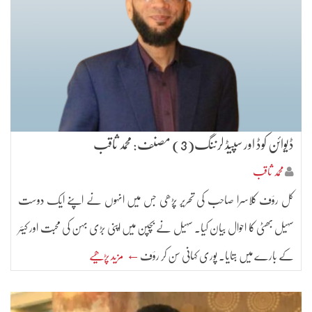
ڈیوائن کوڈ اور سپیڈ لرننگ(3) مصنف: محمد ثاقب
محمد ثاقب
کل رؤف کلاسرا صاحب کی تحریر پڑھی جس میں انہوں نے اپنے ایک دوست
سہیل بھٹی کا احوال بیان کیا۔ سہیل نے بچپن میں اپنی بڑی بہن کی محبت اور کیئر
کے بارے میں بتایا۔ پوری کہانی سن کر رؤف
← مزید پڑھیے