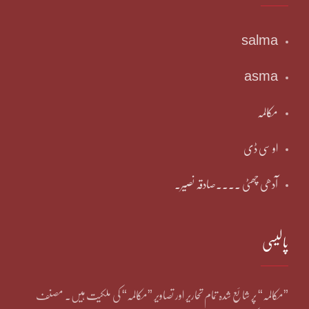
salma
asma
مکالمہ
او سی ڈی
آدھی چھٹی ۔۔۔۔صادقہ نصیر۔
پالیسی
”مکالمہ“ پر شائع شدہ تمام تحاریر اور تصاویر ”مکالمہ“ کی ملکیت ہیں۔ مصنف