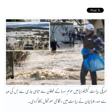
امریکی ریاست کیلیفورنیا میں موسم سرما کے طوفان سے تباہی جاری ہے جس کی وجہ
سے صدر جوبائیڈن نے ریاست میں ہنگامی صورتحال نافذ کردی۔