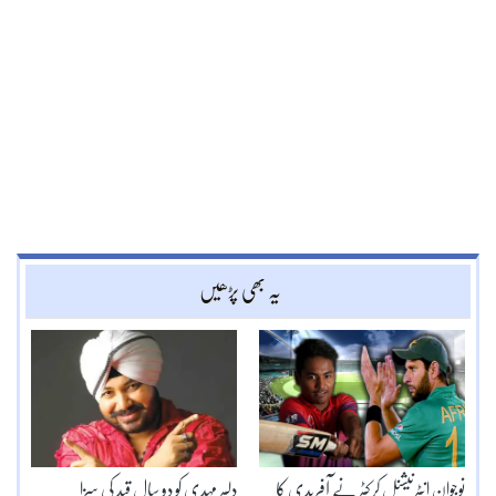
یہ بھی پڑھیں
نوجوان انٹرنیشنل کرکٹر نے آفریدی کا
دلیر مہدی کو دو سال قید کی سزا