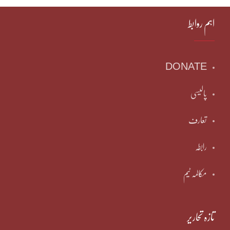
اہم روابط
DONATE
پالیسی
تعارف
رابطہ
مکالمہ ٹیم
تازہ تحاریر