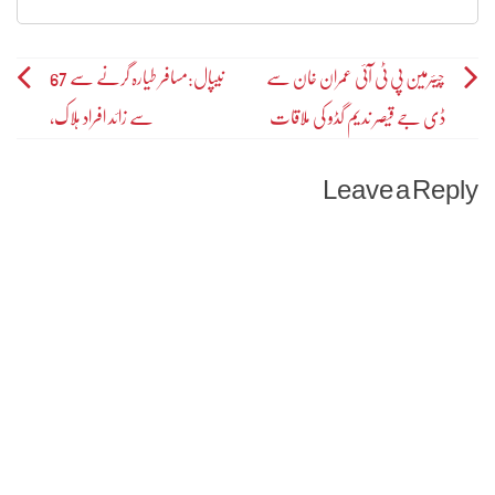
Post
چیئرمین پی ٹی آئی عمران خان سے
نیپال:مسافر طیارہ گرنے سے 67
ڈی جے قیصر ندیم گڈو کی ملاقات
سے زائد افراد ہلاک،
navigation
Leave a Reply