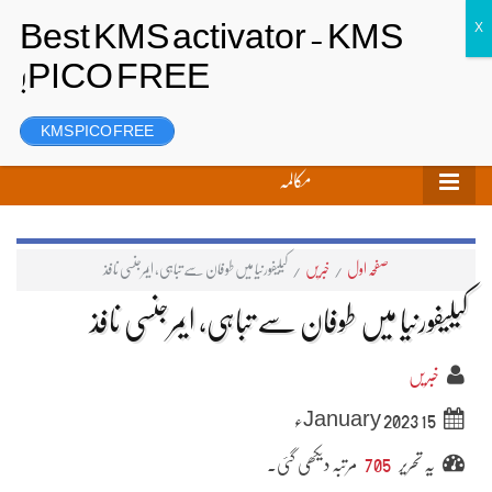
تحریر بھیجیں
لاگ ان
رجسٹر
KMS PICO FREE
مکالمہ
صفحہ اول
/
خبریں
/
کیلیفورنیا میں طوفان سے تباہی، ایمرجنسی نافذ
کیلیفورنیا میں طوفان سے تباہی، ایمرجنسی نافذ
خبریں
15 January 2023ء
یہ تحریر
705
مرتبہ دیکھی گئی۔