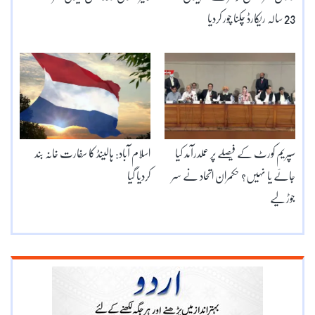
23 سالہ ریکارڈ چکنا چور کردیا
سپریم کورٹ کے فیصلے پر عملدرآمد کیا
اسلام آباد: ہالینڈ کا سفارت خانہ بند
جائے یا نہیں؟ حکمران اتحاد نے سر
کردیا گیا
جوڑ لیے