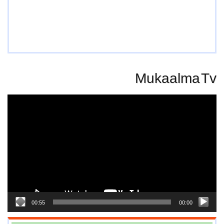
Mukaalma Tv
Video
Player
00:55
00:00