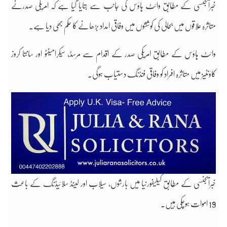
خبرایجنسی کے مطابق وائٹ ہاؤس کی جانب سے بتایا گیا ہے کہ امریکی صدرنے
متاثرہ علاقوں میں بحالی کی کوششوں میں وفاقی امداد بڑھانے کا حکم بھی دیا ہے۔
وائٹ ہاؤس کے مطابق امریکی صدر کے اقدام سے مرسڈ، سیکرامینٹو اور سانتا کروز
کاؤنٹیز میں متاثرہ افراد کو وفاقی فنڈنگ دستیاب ہوگی۔
خبرایجنسی کے مطابق کیلیفورنیا میں بارشوں، سیلاب اور لینڈ سلائیڈنگ کے باعث
19 اموات ہوچکی ہیں۔