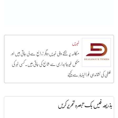
خبریں
مکالمہ پر لگنے والی خبریں دیگر زرائع سے لی جاتی ہیں اور
مکمل غیرجانبداری سے شائع کی جاتی ہیں۔ کسی خبر کی
غلطی کی نشاندہی فورا ایڈیٹر سے کیجئے
بذریعہ فیس بک تبصرہ تحریر کریں