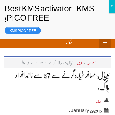
تحریر بھیجیں
لاگ ان
رجسٹر
KMS PICO FREE
مکالمہ
صفحہ اول
/
خبریں
/
نیپال:مسافر طیارہ گرنے سے 67 سے زائد افراد ہلاک،
نیپال:مسافر طیارہ گرنے سے 67 سے زائد افراد
ہلاک،
خبریں
15 January 2023ء