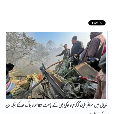
نیپال میں مسافر طیارہ گرکر تباہ ہوگیا جس کے باعث 67 افراد ہلاک ہوگئے جبکہ مزید