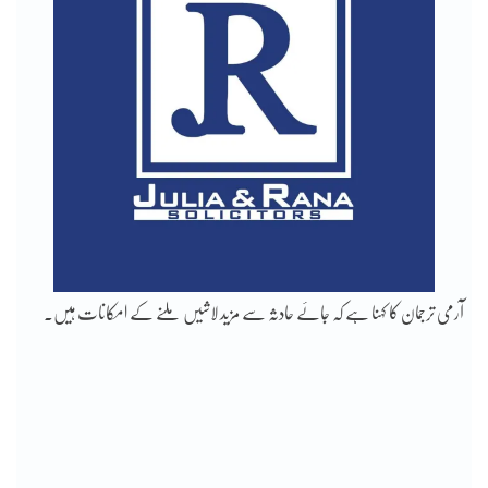
آرمی ترجمان کا کہنا ہے کہ جائے حادثہ سے مزید لاشیں ملنے کے امکانات ہیں۔