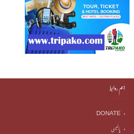
اہم روابط
DONATE
پالیسی