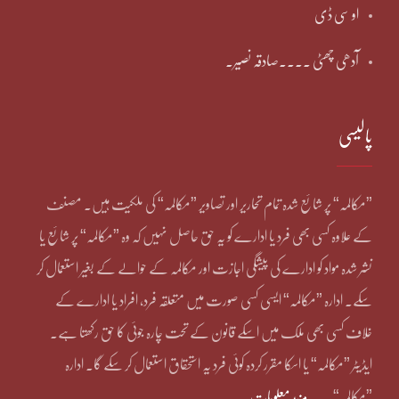
او سی ڈی
آدھی چھٹی ۔۔۔۔صادقہ نصیر۔
پالیسی
”مکالمہ“ پر شائع شدہ تمام تحاریر اور تصاویر ”مکالمہ“ کی ملکیت ہیں۔ مصنف
کے علاوہ کسی بھی فرد یا ادارے کو یہ حق حاصل نہیں کہ وہ ”مکالمہ“ پر شائع یا
نشر شدہ مواد کو ادارے کی پیشگی اجازت اور مکالمہ کے حوالے کے بغیر استعمال کر
سکے۔ ادارہ ”مکالمہ“ ایسی کسی صورت میں متعلقہ فرد، افراد یا ادارے کے
خلاف کسی بھی ملک میں اسکے قانون کے تحت چارہ جوئی کا حق رکھتا ہے۔
ایڈیٹر ”مکالمہ“ یا اسکا مقرر کردہ کوئی فرد یہ استحقاق استعمال کر سکے گا۔ ادارہ
”مکالمہ“۔۔۔
مزید معلومات