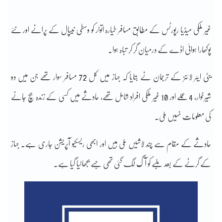
غیر ملکی میڈیا رپورٹس کے مطابق مسافر طیارہ اتوار کو وسطی نیپال کے پرانے اور نئے
پوکھارا ہوائی اڈے کے درمیان گر کر تباہ ہوا۔
یٹی ایئر لائنز کے ترجمان نے بتایا کہ جہاز میں کل 72 مسافر سوار تھے جن میں دو
شیرخوار، 4 عملے اور 10 غیر ملکی افراد شامل تھے، حادثے میں کسی کے زندہ بچ جانے
کی معلومات نہیں ملی۔
حادثے کے مقام سے چند لاشیں ملی ہیں اور ابھی ریسکیو آپریشن جاری ہے۔ جہاز
کے گرنے کے بعد ملبے کو آگ لگ گئی تھی جسے بجھالیا گیا ہے۔