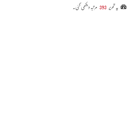
یہ تحریر
393
مرتبہ دیکھی گئی۔