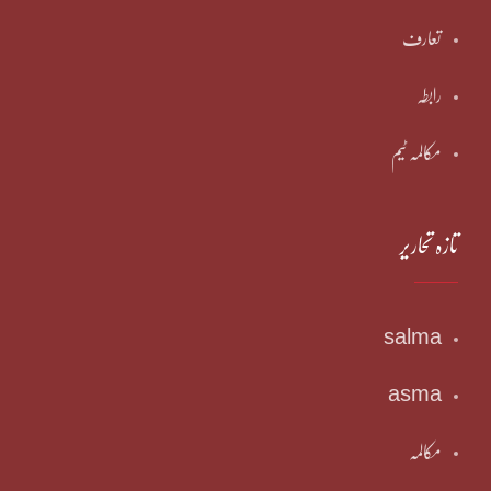
تعارف
رابطہ
مکالمہ ٹیم
تازہ تحاریر
salma
asma
مکالمہ