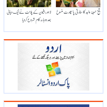
شیخ حسینہ واجد کا سفارتی پاسپورٹ منسوخ
لاہور:افیون کے پلانٹ نےایک دہائی
بعد دوبارہ کام شروع کردیا