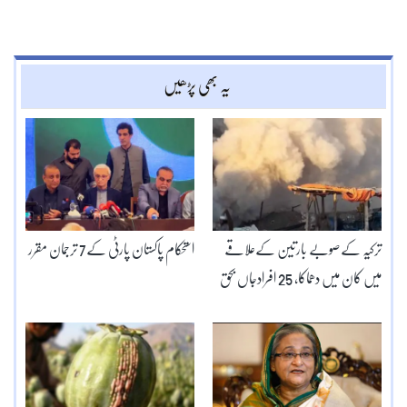
یہ بھی پڑھیں
ترکیہ کےصوبے بارتین کےعلاقے
استحکام پاکستان پارٹی کے7 ترجمان مقرر
میں کان میں دھماکا، 25 افرادجاں بحق