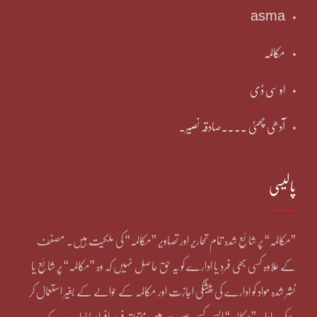
asma
مکالمہ
او سی ڈی
آدھی چھٹی ۔۔۔۔صادقہ نصیر۔
پالیسی
”مکالمہ“ پر شائع شدہ تمام تحاریر اور تصاویر ”مکالمہ“ کی ملکیت ہیں۔ مصنف
کے علاوہ کسی بھی فرد یا ادارے کو یہ حق حاصل نہیں کہ وہ ”مکالمہ“ پر شائع یا
نشر شدہ مواد کو ادارے کی پیشگی اجازت اور مکالمہ کے حوالے کے بغیر استعمال کر