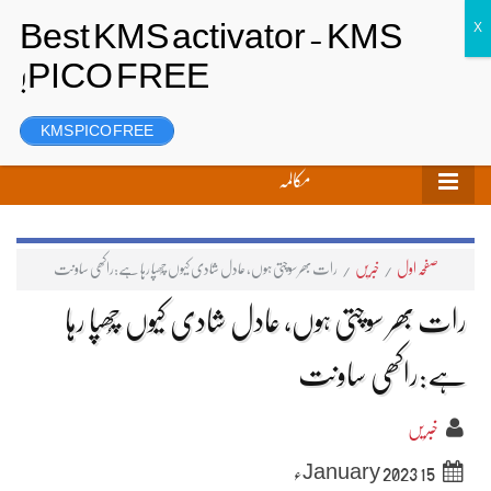
تحریر بھیجیں
لاگ ان
رجسٹر
KMS PICO FREE
مکالمہ
صفحہ اول
/
خبریں
/
رات بھر سوچتی ہوں، عادل شادی کیوں چُھپا رہا ہے:راکھی ساونت
رات بھر سوچتی ہوں، عادل شادی کیوں چُھپا رہا
ہے:راکھی ساونت
خبریں
15 January 2023ء