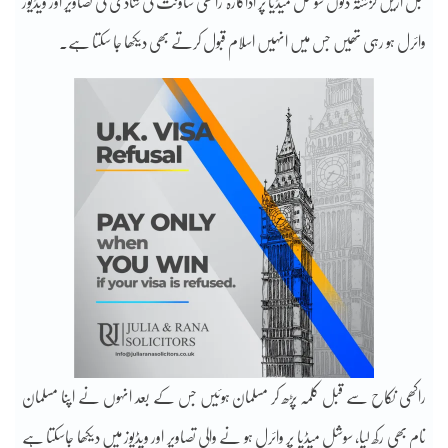
قبل ازیں گزشتہ دنوں سوشل میڈیا پر اداکارہ راکھی ساونت کی شادی کی تصاویر اور ویڈیوز
وائرل ہو رہی تھیں جس میں انہیں اسلام قبول کرتے بھی دیکھا جا سکتا ہے۔
راکھی نکاح سے قبل کلمہ پڑھ کر مسلمان ہوئیں جس کے بعد انہوں نے اپنا مسلمان
نام بھی رکھ لیا، سوشل میڈیا پر وائرل ہو نے والی تصاویر اور ویڈیوز میں دیکھا جاسکتا ہے