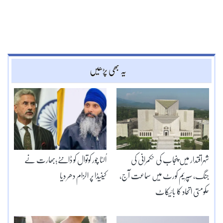
یہ بھی پڑھیں
شہراقتدار میں پنجاب کی حکمرانی کی
اُلٹا چور کوتوال کو ڈانٹے؛بھارت نے
جنگ، سپریم کورٹ میں سماعت آج،
کینیڈا پر الزام دھر دیا
حکومتی اتحاد کا بائیکاٹ