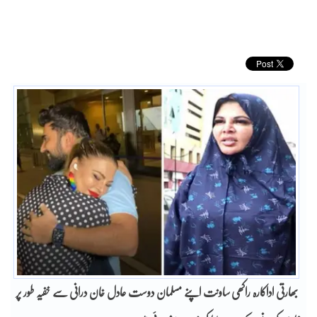
بھارتی اداکارہ راکھی ساونت اپنے مسلمان دوست عادل خان درانی سے خفیہ طور پر