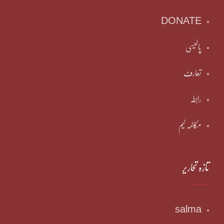
DONATE
پالیسی
تعارف
رابطہ
مکالمہ ٹیم
تازہ تحاریر
salma