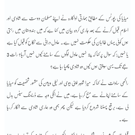
میڈیا کی رپورٹس کے مطابق بھارتی اداکارہ نے اپنے مسلمان دوست سے شادی اور
اسلام قبول کرنے کے بعد جاری کردہ بیان میں کہا ہے کہ میں ہندوستان میں رہتی
ہوں کوئی یہاں طالبان کی حکومت نہیں ہے۔ عادل درانی سے نکاح کو قبول کیا ہے
یا نہیں! کہ سوال پر کہا کہ پتہ نہیں عادل لوگوں کے سامنے کیوں نہیں آرہا؟ رات 3
بجے تک یہی سوچتی ہوں کیوں وہ شادی چھپا رہا ہے؟
راکھی ساونت نے کہا کہ میرا شوہر اپنی بیوی اور ٹیلی ویژن کی مشہور شخصیت کو میڈیا
کے سامنے اپنانے سے منع کررہا ہے، میں نے انکی وجہ سے ڈریسنگ سینس بدل
لی ہے، برقع پہننا شروع کردیا ہے لیکن پھر بھی وہ ہماری شادی سے انکار کررہا
ہے۔