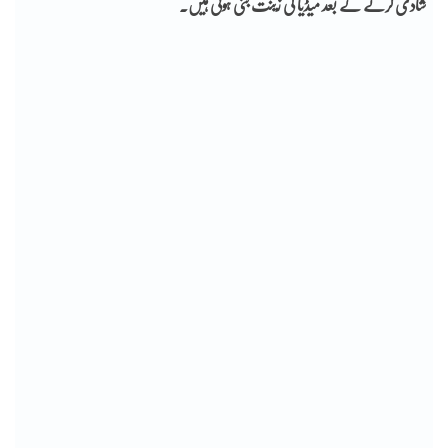
شادی کرنے کے بعد میڈیا کی زینت بنی ہوئی ہیں۔