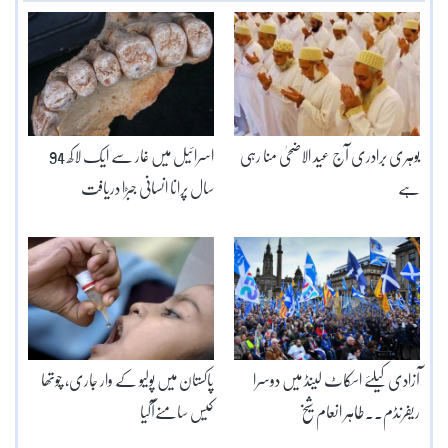
بوہری برادری آج عید الاضحیٰ منا رہی
اسرائیل میں غار سے ایک لاکھ 94
ہے
سال پرانا انسانی جبڑا دریافت
آزادی کیلئے اسکاٹ لینڈ میں دوسرا
پاکستان میں پولیو کے وار جاری، چوتھا
ریفرنڈم۔۔طاہر انعام شیخ
کیس سامنےآگیا