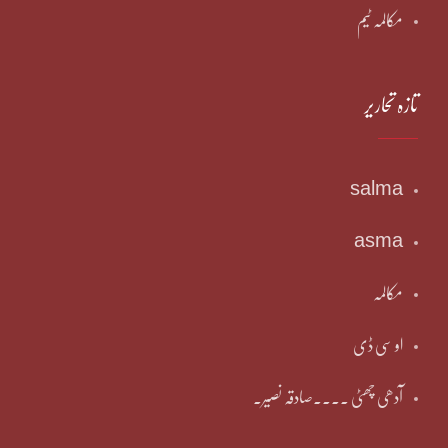
مکالمہ ٹیم
تازہ تحاریر
salma
asma
مکالمہ
او سی ڈی
آدھی چھٹی ۔۔۔۔صادقہ نصیر۔