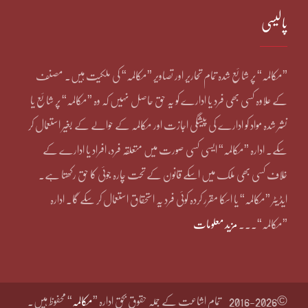
پالیسی
”مکالمہ“ پر شائع شدہ تمام تحاریر اور تصاویر ”مکالمہ“ کی ملکیت ہیں۔ مصنف
کے علاوہ کسی بھی فرد یا ادارے کو یہ حق حاصل نہیں کہ وہ ”مکالمہ“ پر شائع یا
نشر شدہ مواد کو ادارے کی پیشگی اجازت اور مکالمہ کے حوالے کے بغیر استعمال کر
سکے۔ ادارہ ”مکالمہ“ ایسی کسی صورت میں متعلقہ فرد، افراد یا ادارے کے
خلاف کسی بھی ملک میں اسکے قانون کے تحت چارہ جوئی کا حق رکھتا ہے۔
ایڈیٹر ”مکالمہ“ یا اسکا مقرر کردہ کوئی فرد یہ استحقاق استعمال کر سکے گا۔ ادارہ
”مکالمہ“۔۔۔
مزید معلومات
©2016-2026
تمام اشاعت کے جملہ حقوق بحق ادارہ ”
مکالمہ
“ محفوظ ہیں۔