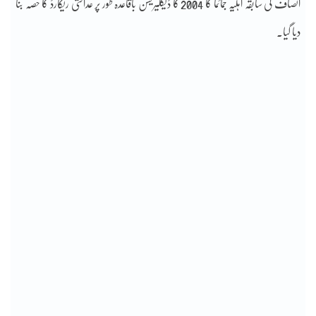
انصاف کی سابقہ اہلیہ جمائما کا 2004 کا ڈیکلیریشن باقاعدہ طور پر عدالتی ریکارڈ کا حصہ بنا
دیا گیا۔