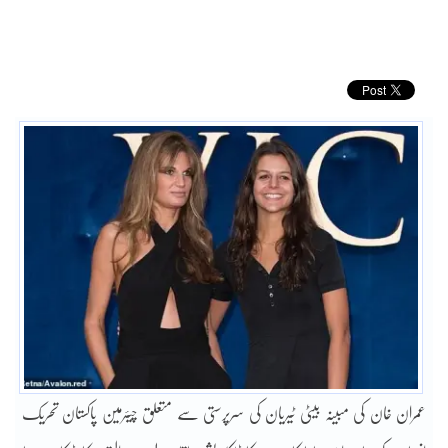
عمران خان کی مبینہ بیٹی ٹیریان کی سرپرستی سے متعلق چیئرمین پاکستان تحریک