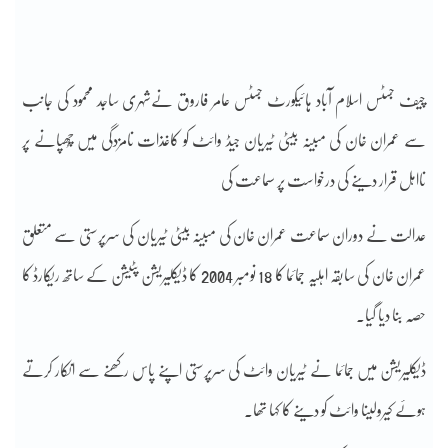
چیف جسٹس اسلام آباد ہائیکورٹ جسٹس عامر فاروق نےشہری ساجد محمود کی جانب
سے عمران خان کی مبینہ بیٹی ٹیریان جیڈ وائٹ کو کاغذات نامزدگی میں چُھپانے پر
نااہل قرار دینے کی درخواست پر سماعت کی
عدالت نے دوران سماعت عمران خان کی مبینہ بیٹی ٹیریان کی سرپرستی سے متعلق
عمران خان کی سابقہ اہلیہ جمائما کا 18 نومبر 2004 کا ڈیکلیریشن پٹیشن کے ساتھ ریکارڈ کا
حصہ بنا دیا گیا۔
ڈیکلیریشن میں جمائما نے ٹیریان وائٹ کی سرپرستی اپنے پاس رکھنے سے انکار کرتے
ہوئے کیرولینا وائٹ کو دینے کا کہا تھا۔