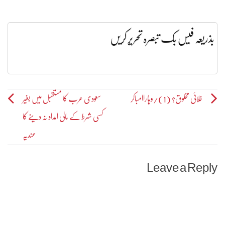
بذریعہ فیس بک تبصرہ تحریر کریں
Post
خلائی مخلوق؟ (1)/وہاراامباکر
سعودی عرب کا مستقبل میں بغیر
کسی شرط کے مالی امداد نہ دینے کا
navigation
عندیہ
Leave a Reply