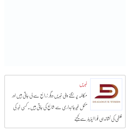
خبریں
مکالمہ پر لگنے والی خبریں دیگر زرائع سے لی جاتی ہیں اور
مکمل غیرجانبداری سے شائع کی جاتی ہیں۔ کسی خبر کی
غلطی کی نشاندہی فورا ایڈیٹر سے کیجئے