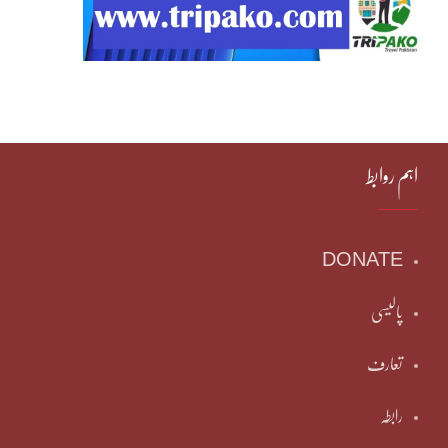
اہم روابط
DONATE
پالیسی
تعارف
رابطہ