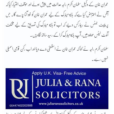
عمران خان کے وکیل سلمان اکرم راجہ عدالت میں پیش ہوئے اور مؤقف اختیار کیا کہ
آفس نے اعتراض کیا ہےکہ بائیو میٹرک کے لیے عمران خان کو خود آنا پڑے گا۔ جس
پر چیف جسٹس نے ریمارکس دیے کہ اب تو بائیو میٹرک کی تصدیق کے لیے مختلف
آؤٹ لیٹس موجود ہیں، آپ بائیومیٹرک کرا کے رسید ساتھ لگا دیں۔
سلمان اکرم راجہ نے کہا کہ عمران خان نے استعفیٰ دے دیا اور اب رکن قومی اسمبلی
نہیں رہے۔