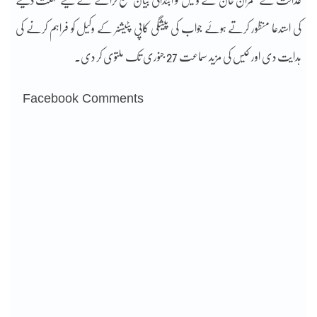
عدالت نے عمران خان کے وکیل کو ابتدائی بیان جمع کرانے کے لیے مہلت دینے
کی استدعا منظور کرتے ہوئے جواب کی پیشگی کاپی پٹیشنر کے وکیل کو فراہم کرنے کی
ہدایت دی اور کیس کی مزید سماعت 27 جنوری تک ملتوی کر دی۔
Facebook Comments