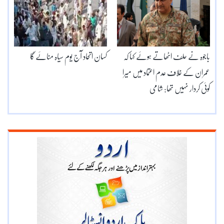
باجوہ نے حلف اٹھاتے ہوئے کہا کہ
کسان اتحاد آج یوم سیاہ منائے گا
عمران کے خلاف عدم اعتماد میں میرا
کوئی کردار نہیں تھا: شامی