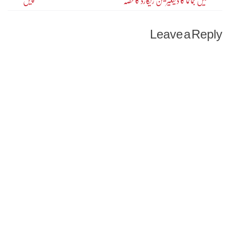
میں جمائما کا ڈیکلیریشن ریکارڈ کا حصّہ
پیش
navigation
Leave a Reply