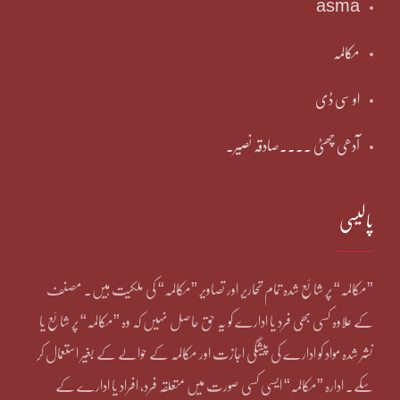
asma
مکالمہ
او سی ڈی
آدھی چھٹی ۔۔۔۔صادقہ نصیر۔
پالیسی
”مکالمہ“ پر شائع شدہ تمام تحاریر اور تصاویر ”مکالمہ“ کی ملکیت ہیں۔ مصنف
کے علاوہ کسی بھی فرد یا ادارے کو یہ حق حاصل نہیں کہ وہ ”مکالمہ“ پر شائع یا
نشر شدہ مواد کو ادارے کی پیشگی اجازت اور مکالمہ کے حوالے کے بغیر استعمال کر
سکے۔ ادارہ ”مکالمہ“ ایسی کسی صورت میں متعلقہ فرد، افراد یا ادارے کے