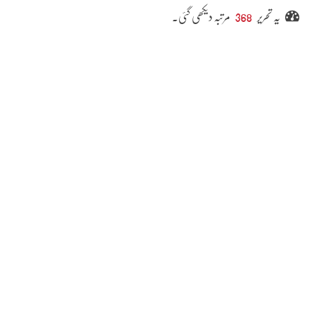
یہ تحریر
368
مرتبہ دیکھی گئی۔