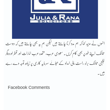
انہوں نے مزید کہا کہ ہم مدد کرنا چاہتے ہیں لیکن ہم یہ بھی چاہتے ہیں کہ دوست
ممالک اپنے طورپر بھی کام کریں۔ سعودی عرب، متحدہ عرب امارات اور قطر اوردیگر
خلیجی ممالک براہ راست مالی امداد کے بجائے سرمایہ کاری پر زیادہ توجہ دے رہے
ہیں۔
Facebook Comments