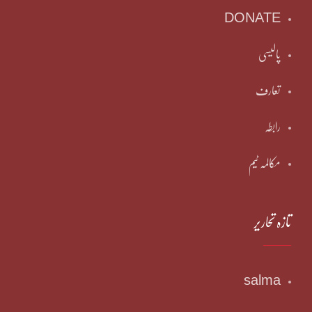
DONATE
پالیسی
تعارف
رابطہ
مکالمہ ٹیم
تازہ تحاریر
salma