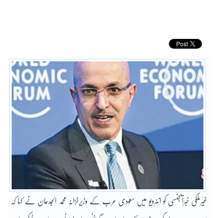
غیرملکی خبرایجنسی کو انٹرویو میں سعودی عرب کے وزیرخزانہ محمد الجدعان نے کہا کہ