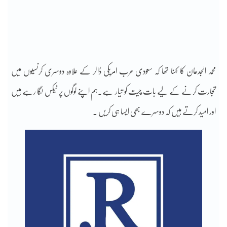
محمد الجدعان کا کہنا تھا کہ سعودی عرب امریکی ڈالر کے علاوہ دوسری کرنسیوں میں
تجارت کرنے کے لیے بات چیت کو تیار ہے۔ہم اپنے لوگوں پر ٹیکس لگا رہے ہیں
اور امید کرتے ہیں کہ دوسرے بھی ایسا ہی کریں ۔