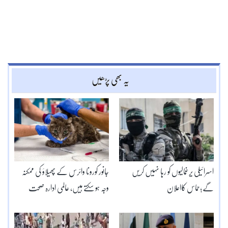
یہ بھی پڑھیں
اسرائیلی یرغمالیوں کو رہا نہیں کریں
جانور کورونا وائرس کے پھیلاؤ کی ممکنہ
گے؛حماس کااعلان
وجہ ہو سکتے ہیں، عالمی ادارہ صحت