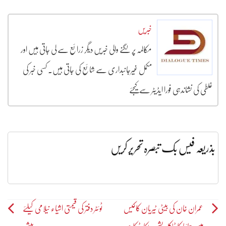
خبریں
مکالمہ پر لگنے والی خبریں دیگر زرائع سے لی جاتی ہیں اور
مکمل غیرجانبداری سے شائع کی جاتی ہیں۔ کسی خبر کی
غلطی کی نشاندہی فورا ایڈیٹر سے کیجئے
بذریعہ فیس بک تبصرہ تحریر کریں
Post
عمران خان کی بیٹی ٹیریان کاکیس
ٹوئٹر دفتر کی قیمتی اشیاء نیلامی کیلئے