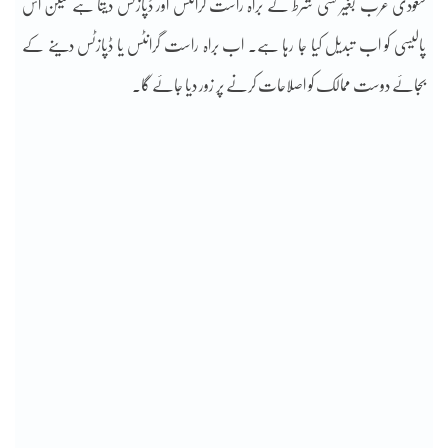
سعودی عرب بغیر کسی شرط کے براہ راست گرانٹس اور ڈپازٹس دیتا ہے لیکن اس
پالیسی کو اب تبدیل کیا جا رہا ہے۔ اب براہ راست گرانٹس یا ڈپازٹس دینے کے
بجائے دوست ممالک کو اصلاحات کرنے پر زور دیا جائے گا۔