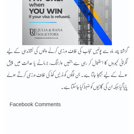
گزشتہ چند ماہ سے پولیس حجاب کی خلاف ورزی کرنے والوں کی نشاندہی کے لیے
نگرانی کیمروں کا استعمال کر رہی ہے جنہیں وارننگ، جرمانے یا عدالت میں پیش
ہونے کے لیے بھیجا جاتا ہے۔ جن لوگوں کو ڈریس کوڈ کی خلاف ورزی کرتے ہوئے
پایا گیا جبکہ ان کی گاڑیوں کو ضبط کیا جاسکتا ہے۔
Facebook Comments