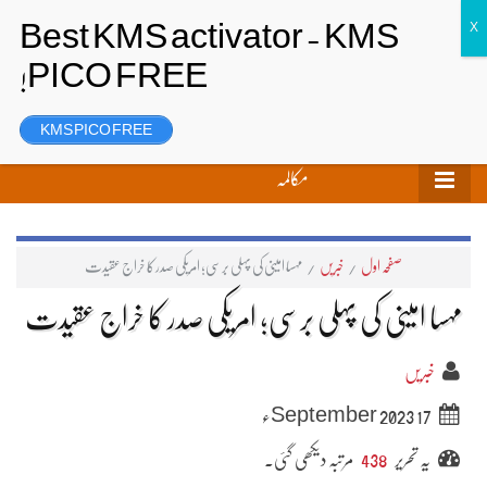
تحریر بھیجیں
لاگ ان
رجسٹر
KMS PICO FREE
مکالمہ
صفحہ اول
/
خبریں
/
مہسا امینی کی پہلی برسی; امریکی صدر کا خراج عقیدت
مہسا امینی کی پہلی برسی; امریکی صدر کا خراج عقیدت
خبریں
17 September 2023ء
یہ تحریر
438
مرتبہ دیکھی گئی۔