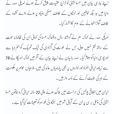
اپنے جاری بیان میں مہسا امینی کو خراج عقیدت پیش کرتے ہوئے امریکی صدر نے
دنیا میں ہر جگہ خواتین اور لڑکیوں کے خلاف صنفی بنیاد پر ہونے والے تشدد کے
خلاف آواز اٹھانے کے عزم کا اظہار کیا۔
امریکی صدر نے کہا کہ ہم نے گزشتہ سال دیکھا کہ مہسا کی کہانی ان کی ظالمانہ موت
کے ساتھ ختم نہیں ہوئی، جس نے عورت کی آزادی کی ایک تحریک کو جنم دیا ہے
اور پوری دنیا کو متاثر کیا۔ صدر بائیڈن نے اپنے بیان کے آخر میں کہا کہ امریکا نے 70
سے زیادہ ایرانی افراد اور اداروں پر بھی پابندیاں عائد کی ہیں، جو وہاں عوام پر حکومت
کے جبر کی حمایت کرنے کے ذمہ دار ہیں۔
ایران میں اخلاقی پولیس کی حراست میں ہلاک ہونے والی 22 سالہ ایرانی کرد خاتون مہسا
امینی کی پہلی برسی پر ان کے آبائی شہر میں سیکیورٹی فورسز کو تعینات کیا گیا ہے۔