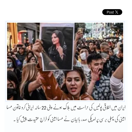
ایران میں اخلاقی پولیس کی حراست میں ہلاک ہونے والی 22 سالہ ایرانی کرد خاتون مہسا
امینی کی پہلی برسی پر امریکی صدر بائیڈن نے مہسا امینی کو خراج عقیدت پیش کیا ۔