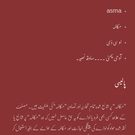
asma
مکالمہ
او سی ڈی
آدھی چھٹی ۔۔۔۔صادقہ نصیر۔
پالیسی
”مکالمہ“ پر شائع شدہ تمام تحاریر اور تصاویر ”مکالمہ“ کی ملکیت ہیں۔ مصنف
کے علاوہ کسی بھی فرد یا ادارے کو یہ حق حاصل نہیں کہ وہ ”مکالمہ“ پر شائع یا
نشر شدہ مواد کو ادارے کی پیشگی اجازت اور مکالمہ کے حوالے کے بغیر استعمال کر