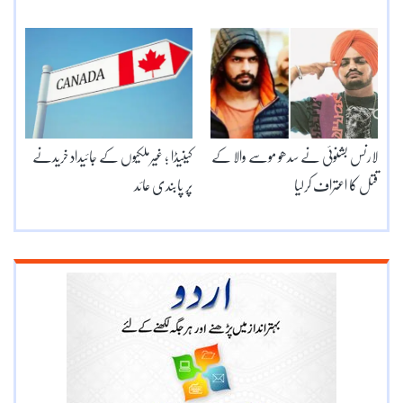
لارنس بشنوئی نے سدھو موسے والا کے
کینیڈا ؛ غیرملکیوں کے جائیداد خریدنے
قتل کا اعتراف کرلیا
پر پابندی عائد