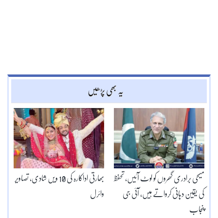
یہ بھی پڑھیں
مسیحی برادری گھروں کو لوٹ آئیں، تحفظ
بھارتی اداکارہ کی 10 ویں شادی، تصاویر
کی یقین دہانی کرواتے ہیں، آئی جی
وائرل
پنجاب