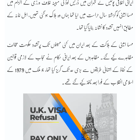
ایرانی اخلاقی پولیس نے تہران میں ڈریس کوڈ کی مبینہ خلاف ورزی کے الزام میں
مہسا امینی کو گزشتہ سال حراست میں لیا تھا جہاں وہ ہلاک ہو گئی تھیں، اہل خانہ کے
مطابق انہیں تشدد کا نشانہ بنایا گیا تھا۔
مہسا امینی کے ہلاکت کے بعد ایران میں کئی مہینوں تک پُرتشدد حکومت مخالف
مظاہرے کیے گئے۔ مظاہروں کے بعد ایرانی حکام نے حجاب کے لازمی قوانین
کے نفاذ کے انتہائی طریقوں سے بڑی حد تک گریز کیا تھا، جو ملک میں 1979 کے
اسلامی انقلاب کے فورا بعد نافذ کیے گئے تھے۔