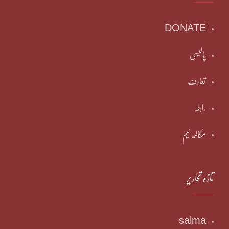
DONATE
پالیسی
تعارف
رابطہ
مکالمہ ٹیم
تازہ تحاریر
salma