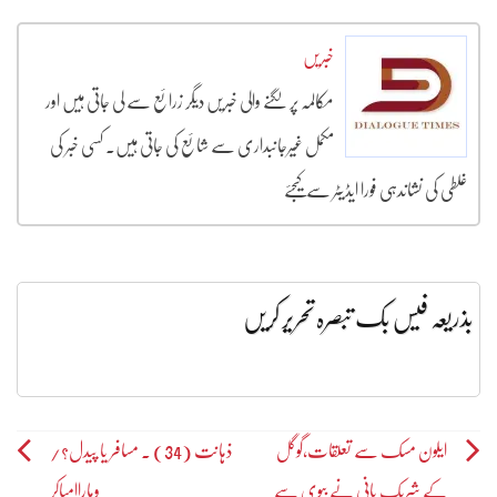
خبریں
مکالمہ پر لگنے والی خبریں دیگر زرائع سے لی جاتی ہیں اور
مکمل غیرجانبداری سے شائع کی جاتی ہیں۔ کسی خبر کی
غلطی کی نشاندہی فورا ایڈیٹر سے کیجئے
بذریعہ فیس بک تبصرہ تحریر کریں
Post
ایلون مسک سے تعلقات،گوگل
ذہانت (34) ۔ مسافر یا پیدل؟/
کے شریک بانی نے بیوی سے
وہاراامباکر