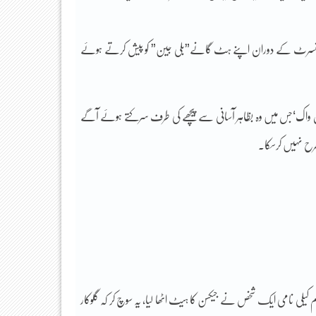
ں موٹاؤن میں ایک ٹیلی ویژن کنسرٹ کے دوران اپنے ہٹ گانے”بلی جین” کو پیش کرتے ہوئے
نی -مون واک‘جس میں وہ بظاہر آسانی سے پیچھے کی طرف سرکتے ہوئے آگے
طرح نہیں کرسکا۔
ڈم کیلی نامی ایک شخص نے جیکسن کا ہیٹ اٹھا لیا، یہ سوچ کر کہ گلوکار