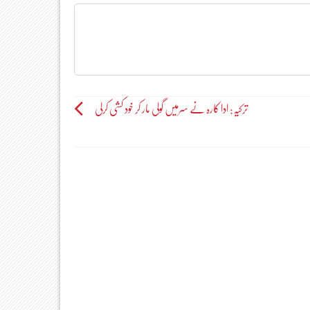
ترکیہ: ادا کارہ نے سرمیں گولی مار کر خود کشی کرلی