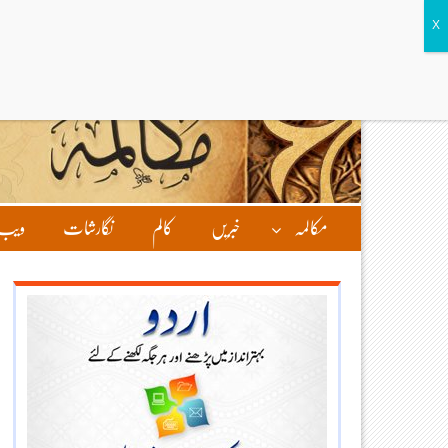
مکالمہ
خبریں
کالم
نگارشات
ویب 