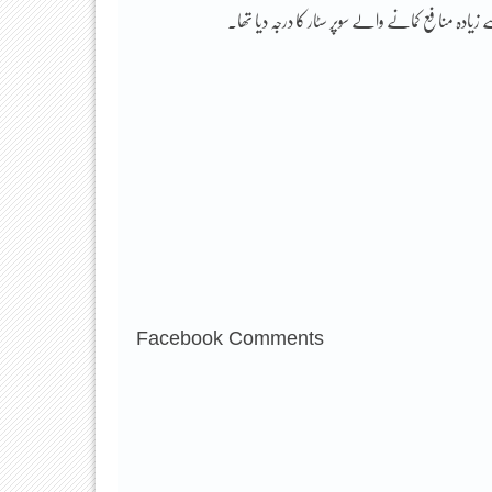
یادہ منافع کمانے والے سوپر سٹار کا درجہ دیا تھا۔
Facebook Comments