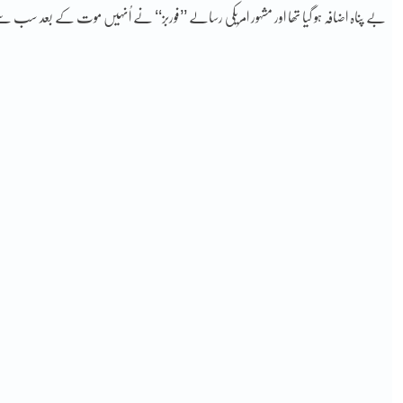
بے پناہ اضافہ ہو گیا تھا اور مشہور امریکی رسالے ’’فوربز‘‘ نے اُنہیں موت کے بعد سب سے ز