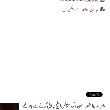
یہ تحریر
498
مرتبہ دیکھی گئی۔
پہلی بار اپنا مشہور “مون واک “ڈانس اسٹیج پر پیش کرنے سے چند لمحے