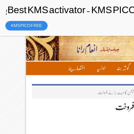
رجسٹر
Friday، 7 August 2026ء
KMS PICO FREE
گوشہ ہند
اداریہ
اختصاریئے
 جیکسن کا ہیٹ برائے فروخت
 فروخت