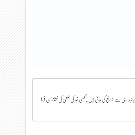
یرجانبداری سے شائع کی جاتی ہیں۔ کسی خبر کی غلطی کی نشاندہی فورا