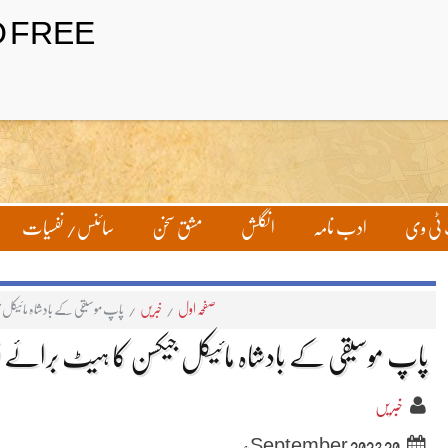
تحریر بھیجیں
لاگ ان
ٹی وی
ادب نامہ
انگلش
مشق سخن
سائنس/ نفسیات
صفحہ اول
/
خبریں
/
پاپ موسیقی کے بادشاہ مائیکل
پاپ موسیقی کے بادشاہ مائیکل جیکسن کا ہیٹ برائے
خبریں
20 September 2023ء