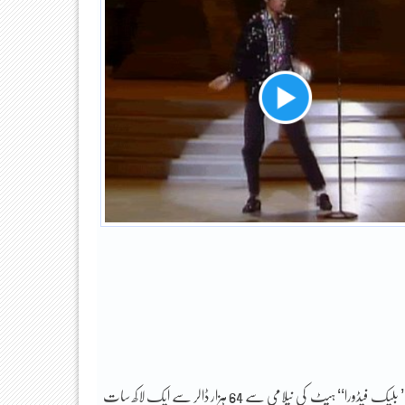
رپورٹ کے مطابق پیرس کے ہوٹل ڈروٹ میں ہیٹ کی نیلامی 26 ستمبر کو ہو رہی ہے۔’’ بلیک فیڈورا‘‘ ہیٹ کی نیلامی سے 64 ہزار ڈالر سے ایک لاکھ سات