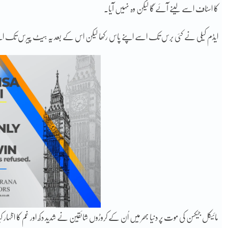
کا اسٹاف اسے لینے آئے گا لیکن وہ نہیں آیا۔
ایڈم کیلی نے کئی برس تک اسے اپنے پاس رکھا لیکن اس کے بعد یہ ہیٹ پیرس تک اپنے س
مائیکل جیکسن کی موت پر دنیا بھر میں اُن کے کروڑوں شائقین نے شدید دکھ اور غم کا اظہار