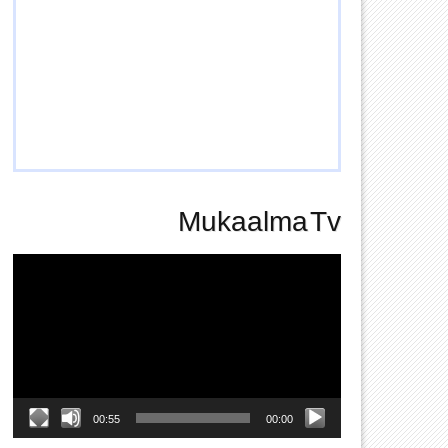
Mukaalma Tv
Video
Player
00:55
00:00