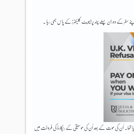
فر کے دوران پہلے چند پرائیویٹ کلیکٹرز کے پاس بھی رہا ۔
 کیا تھا۔ اُن کی موت کے بعد اُن کی موسیقی کے ریکارڈ کی فروخت میں