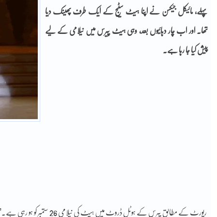
پہلے، مائیکل جیکسن نے اپنا ہیٹ سٹیج کے ایک طرف پھینک دیا
تھا۔ اور اب چار دہائیوں بعد، وہی ہیٹ پیرس میں نیلامی کے لیے
پیش کیا جا رہا ہے۔