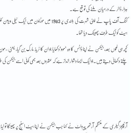
ہزار ڈالر کے درمیان ملنے کی توقع ہے۔
کنگ آف پاپ نے اپنی شہرت کی بلندی پر 1983 می
ہیٹ کو ایک طرف پھینک دیا تھا۔
کچھ ہی لمحوں بعد، جیکسن نے اپنا ڈانس کا وہ ’موو‘دکھایا جو ان کا ٹریڈ مارک بن گیا، یع
چلتے دکھائی دیتے ہیں۔جو ایک ایسا دشوار انداز ہے کہ عشروں بعد بھی کوئی اسے جیکسن کی 
آرٹپیجز گیلری کے منتظم آرتھر پیرولٹ نے کہا جب جیکسن نے اپنا ہیٹ اسٹیج پر پھینکا تو ای