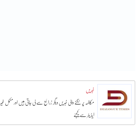
خبریں
مکالمہ پر لگنے والی خبریں دیگر زرائع سے لی جاتی ہیں اور مکمل غ
ایڈیٹر سے کیجئے