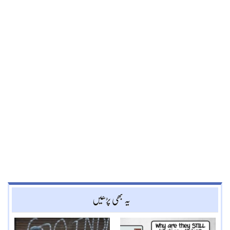
یہ بھی پڑھیں