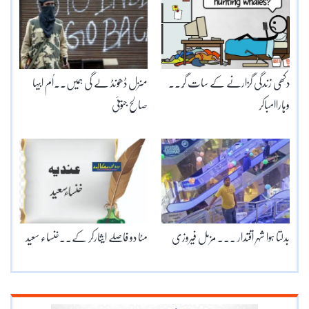
دکھی زندگی گزارنے کے سات گُر۔۔
منزل ڈھونڈ لے گی ہمیں۔۔اُم ابیہا
وہاراامباکر
صالح جتوئی
بدلتا ہوا شہر اقتدار ۔۔۔ مزمل فیروزی
مٹا دو فاصلے ایثارکر کے۔۔خنساء سعید