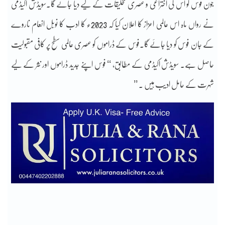
جون فوس کو اس کی اختراعی و عصری تخلیقات کے لیے دیا جائے گا۔سویڈش اکیڈمی
نے رواں ماہ اس عالمی اعزاز کا اعلان کیا کہ 2023ء کا ادب کا نوبل انعام ناروے
کے جان فوس کو دیا جائے گا۔فوس کے ڈراموں کو عصری عالمی سطح پر کافی مقبولیت
حاصل ہے۔ سویڈش اکیڈمی کے مطابق، ‘‘ فوس اپنے جدید ڈراموں اور نثر کے لیے
شہرت کے حامل ادیب ہیں ۔ ’’