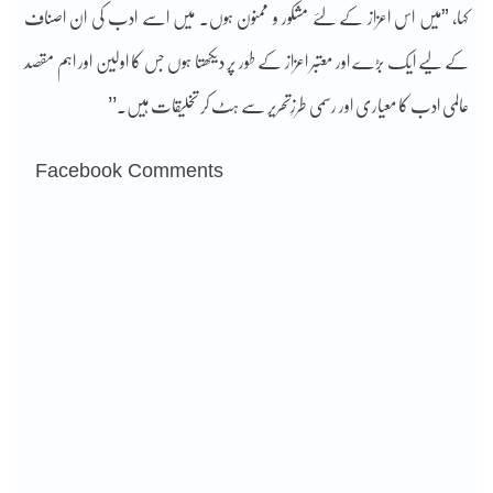
کہا، ”میں اس اعزاز کے لئے مشکور و ممنون ہوں۔ میں اسے ادب کی ان اصناف
کے لیے ایک بڑے اور معتبر اعزاز کے طور پر دیکھتا ہوں جس کا اولین اور اہم مقصد
عالمی ادب کا معیاری اور رسمی طرزِتحریر سے ہٹ کر تخلیقات ہیں۔’’
Facebook Comments