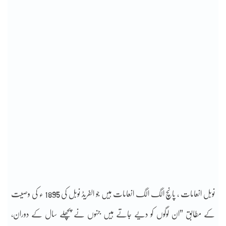
نوبل انعامات ، پانچ الگ الگ انعامات ہیں جو الفریڈ نوبل کی 1895 ء کی وصیت
کے مطابق ”ان لوگوں کو دیے جاتے ہیں جنہوں نے پچھلے سال کے دوران،