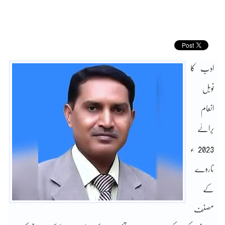
ادب کا
نوبل
انعام
برائے
2023 ء
ناروے
کے
مصنف