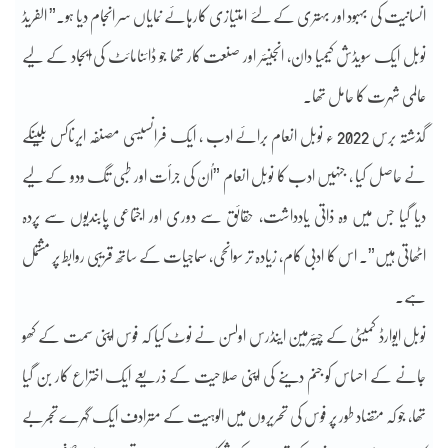
انسانیت کی بہبود اور بہتری کے لئے امتیازی کارہائے نمایاں سر انجام دیا ہو۔” الفریڈ
نوبل ایک سویڈش کیمیا دان، انجینئر اور صنعت کار تھا جو ڈائنامائٹ کی ایجاد کے لیے
عالمی شہرت کا حامل تھا۔
گذشتہ برس 2022 ء نوبل انعام برائے ادب ، ایک فرانسیسی مصنفہ ایرناکس بلینکے
نے حاصل کیا ، جنہیں ادب کا نوبل انعام ”اُن کی جرأت اور طبی تگ ودو کے لیے
دیا گیا جس میں وہ ذاتی یادداشت، حقائق سے دوری اور اجتماعی پابندیوں سے پردہ
اٹھاتی ہیں”۔ اس کا ادبی کام، زیادہ تر سوانحی، سماجیات کے ساتھ قریبی روابط پر مشتمل
ہے۔
نوبل ایوارڈ کمیٹی کے چیئرمین اینڈرس اولسن نے نوٹ کیا کہ فوس اپنی سمت کے کھو
جانے کے احساس کو جنم دینے کی اپنی صلاحیت کے ذریعے ایک اختراع کار بن گیا
تھا، جو کہ متضاد طور پر فوس کی تحریروں میں الوہیت کے مترادف ایک گہرے تجربے