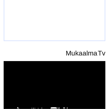
Mukaalma Tv
Video
Player