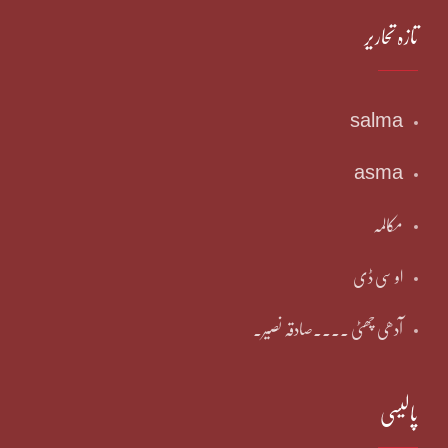
تازہ تحاریر
salma
asma
مکالمہ
او سی ڈی
آدھی چھٹی ۔۔۔۔صادقہ نصیر۔
پالیسی