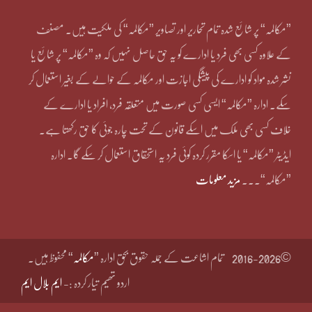
”مکالمہ“ پر شائع شدہ تمام تحاریر اور تصاویر ”مکالمہ“ کی ملکیت ہیں۔ مصنف
کے علاوہ کسی بھی فرد یا ادارے کو یہ حق حاصل نہیں کہ وہ ”مکالمہ“ پر شائع یا
نشر شدہ مواد کو ادارے کی پیشگی اجازت اور مکالمہ کے حوالے کے بغیر استعمال کر
سکے۔ ادارہ ”مکالمہ“ ایسی کسی صورت میں متعلقہ فرد، افراد یا ادارے کے
خلاف کسی بھی ملک میں اسکے قانون کے تحت چارہ جوئی کا حق رکھتا ہے۔
ایڈیٹر ”مکالمہ“ یا اسکا مقرر کردہ کوئی فرد یہ استحقاق استعمال کر سکے گا۔ ادارہ
”مکالمہ“۔۔۔
مزید معلومات
©2016-2026
تمام اشاعت کے جملہ حقوق بحق ادارہ ”
مکالمہ
“ محفوظ ہیں۔
اردو تھیم تیار کردہ :-
ایم بلال ایم