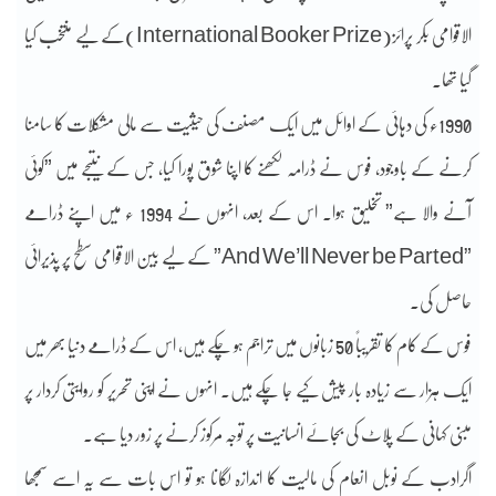
الاقوامی بکر پرائز(International Booker Prize)کے لیے منتخب کیا
گیا تھا۔
1990ء کی دہائی کے اوائل میں ایک مصنف کی حیثیت سے مالی مشکلات کا سامنا
کرنے کے باوجود، فوس نے ڈرامہ لکھنے کا اپنا شوق پورا کیا، جس کے نتیجے میں ”کوئی
آنے والا ہے” تخلیق ہوا۔ اس کے بعد، انہوں نے 1994 ء میں اپنے ڈرامے
”And We’ll Never be Parted” کے لیے بین الاقوامی سطح پر پذیرائی
حاصل کی۔
فوس کے کام کا تقریباً 50 زبانوں میں تراجم ہو چکے ہیں، اس کے ڈرامے دنیا بھر میں
ایک ہزار سے زیادہ بار پیش کیے جا چکے ہیں۔ انہوں نے اپنی تحریر کو روایتی کردار پر
مبنی کہانی کے پلاٹ کی بجائے انسانیت پر توجہ مرکوز کرنے پر زور دیا ہے۔
اگرادب کے نوبل انعام کی مالیت کا اندازہ لگانا ہو تو اس بات سے یہ اسے سمجھا