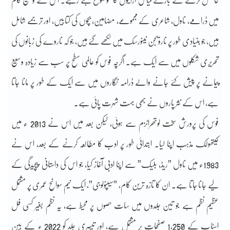
حاصل کرنے کے بارے قیاس آرائیوں کا موضوع بنے رہے۔ اس کے وسیع کام
میں ڈرامے، ناول، شاعری کے مجموعے، مضامین، بچوں کی کتابیں، اور ترجمے شامل
ہیں، جو بنیادی طور پر نارویجن نینورسک میں لکھے گئے ہیں، جو کہ ناروے کی زبانوں کی
تحریری شکلوں میں سے ایک ہے۔ اگرچہ فوس کو عالمی سطح پر سب سے زیادہ وسیع
پیمانے پر پیش کئے جانے والے ڈرامہ نگاروں میں سے ایک کے طور پر مانا جاتا
ہے، اس کے نثر پاروں نے بھی بہت شہرت پائی ہے۔
فوس کی پرورش سخت لوتھرانزم سے ہوئی، لیکن بعد میں اس نے 2013 ء میں
کیتھولک مذہب اپنا لیا۔ ابتدائی طور پر ادب کا مطالعہ کرنے کے بعد، اس نے
1983ء میں ناول ”ریڈ، بلیک” سے اپنا ادبی آغاز کیا، جو اس کی داستانی پیچیدگی کے
لیے جانا جاتا ہے۔ ان کا تازہ ترین کام، ”سیپٹولوجی”، ایک نیم سوانح عمری پر مشتمل
عظیم نظم ہے جو تین جلدوں میں سات حصوں پر محیط ہے، یہ نظم بغیر کسی فل
اسٹاپ کے 1,250 صفحات پر مشتمل ہے، اور تیسری جلد کو 2022 ء کے بین