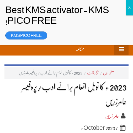
تحریر بھیجیں
لاگ ان
رجسٹر
KMS PICO FREE
مکالمہ
صفحہ اول
/
نگارشات
/
2023 ء کا نوبل انعام برائے ادب/پروفیسر عامرزریں
2023 ء کا نوبل انعام برائے ادب/پروفیسر
عامرزریں
عامر زرین
7 October 2023ء