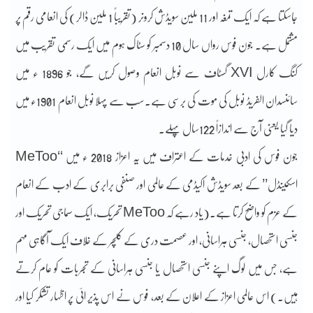
جاسکتا ہے کہ ایک تمغہ اور 11 ملین سویڈش کرونر (تقریباً 1 ملین ڈالر) کی انعامی رقم پر
مشتمل ہے۔ جون فوس رواں سال 10 دسمبر کو سٹاک ہوم میں ایک رسمی تقریب میں
کنگ کارل XVI گسٹاف سے نوبل انعام وصول کریں گے، جو 1896 ء میں
سائنسدان الفریڈ نوبل کی موت کی برسی ہے۔سب سے پہلا نوبل انعام 1901ء میں
دیا گیا یعنی آج سے اندازاً 122سال پہلے۔
جون فوس کی ادبی خدمات کے اعتراف میں یہ اعزاز 2018 ء میں ‘‘MeToo
اسکینڈل’’ کے بعد سویڈش اکیڈمی کے عالمی اور صنفی برابری کے ادب کے انعام
کے عزم کو واضح کرتا ہے۔(یاد رہے کہ MeToo تحریک، ایک سماجی تحریک اور
جنسی استحصال، جنسی ہراسانی، اور عصمت دری کے کلچر کے خلاف ایک آگاہی مہم
ہے، جس میں لوگ اپنے جنسی استحصال یا جنسی ہراسانی کے تجربات کو عام کرتے
ہیں۔) اس عالمی اعزاز کے اعلان کے بعد، فوس نے اس پذیر ائی پر اظہار تشکر کیا اور