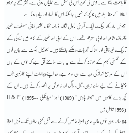
کا باعث بنتا ہے۔ فوس کی تحریر اس کی شکل سے نمایاں ہوتی ہے، اکثر صفحے پر موجود
الفاظ کے مقابلے میں جو کچھ کہا نہیں جاسکتا، اس کا اظہار اور زیادہ ہوتا ہے۔
سیموئل بارکلے بیکٹ ایک آئرش ناول نگار، ڈرامہ نگار، مختصر کہانی مصنف، تھیٹر
ڈائریکٹر، شاعر، اور ادبی مترجم تھے۔ اس کے ادبی اور تھیٹر کے کام میں زندگی کے
تاریک، غیر ذاتی اور المناک تجربات دیکھے جاسکتے ہیں۔سیموئیل بیکٹ سے جان فوس
کے تخلیقی کام کے موازنہ کرنے سے یہ بات سامنے آتی ہے کہ فوس کے ہاں
اس کے مرصع انداز کی وجہ سے ہی عام ہے، وہ اپنے پیغامات اپنے قارئین تک
پہنچانے کے لیے سادہ زبان، تال، راگ اور خاموشی پر انحصار کرتے ہیں۔ ان کے
کچھ بڑے کاموں میں ”بوتھ ہاؤس” (1989) اور‘‘ میلانکولی -II & I’’ (1995-
1996) شامل ہیں۔
64 سالہ جون فوس حالیہ عالمی اعزاز حاصل کرنے سے قبل کئی سالوں تک نوبل اعزاز