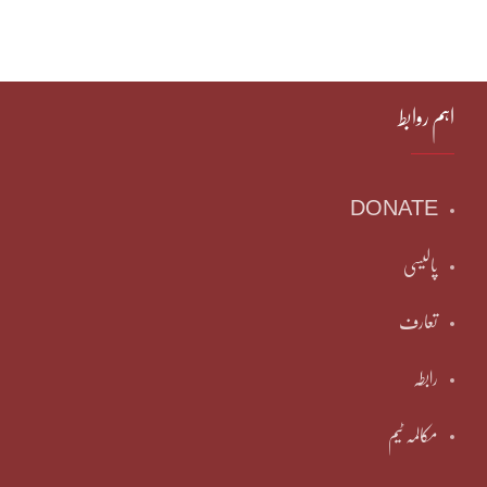
اہم روابط
DONATE
پالیسی
تعارف
رابطہ
مکالمہ ٹیم