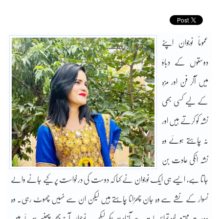
عموماً نوجوان اپنے
دوستوں کے دباؤ
میں آکر فن اور مزہ
کے لیے کسی بھی
نشہ کو کرتے ہیں اور
نہ چاہتے ہوئے وہ
نشہ انکی عادت بن
جاتا ہے، ایسے ہی ایک نوجوان نے کہا کہ دوست کی درخواست پر کیے جانے والے
نسوار کے نشے سے وہ جان چھڑانا چاہتے ہیں لیکن ان سے نہیں چھوٹ رہی۔ وہ
دوست محترم خود تو اس لت سے آزاد ہوچکے لیکن یہ نوجوان آج بھی پھنسے ہوئے ہیں