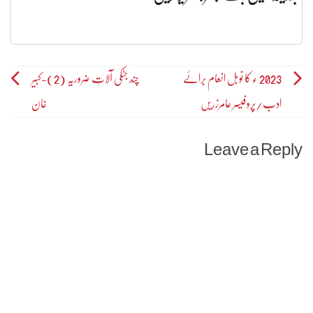
Post
2023 ء کا نوبل انعام برائے
چند جٹکی آلاتِ ضروریہ (2)-کبیر
ادب/پروفیسر عامرزریں
خان
navigation
Leave a Reply