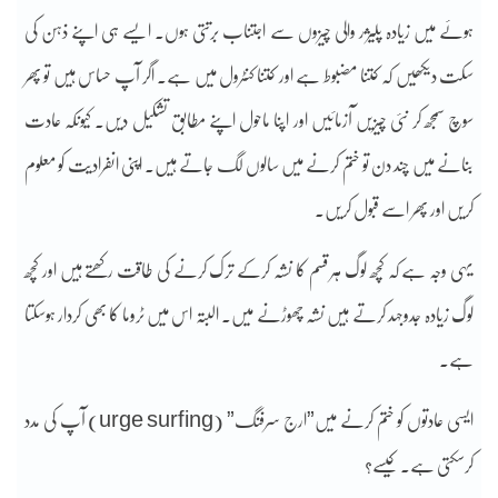
ہوئے میں زیادہ پلیژر والی چیزوں سے اجتناب برتتی ہوں۔ ایسے ہی اپنے ذہن کی
سکت دیکھیں کہ کتنا مضبوط ہے اور کتنا کنٹرول میں ہے۔ اگر آپ حساس ہیں تو پھر
سوچ سمجھ کر نئی چیزیں آزمائیں اور اپنا ماحول اپنے مطابق تشکیل دیں۔ کیونکہ عادت
بنانے میں چند دن تو ختم کرنے میں سالوں لگ جاتے ہیں۔ اپنی انفرادیت کو معلوم
کریں اور پھر اسے قبول کریں۔
یہی وجہ ہے کہ کچھ لوگ ہر قسم کا نشہ کرکے ترک کرنے کی طاقت رکھتے ہیں اور کچھ
لوگ زیادہ جدوجہد کرتے ہیں نشہ چھوڑنے میں۔ البتہ اس میں ٹروما کا بھی کردار ہوسکتا
ہے۔
ایسی عادتوں کو ختم کرنے میں”ارج سرفنگ” (urge surfing) آپ کی مدد
کرسکتی ہے۔ کیسے؟