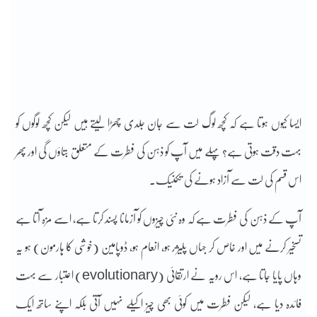
ایسا کیوں ہوتا ہے کہ کچھ لوگ لت سے جان جلدی چھڑا لیتے ہیں لیکن کچھ لوگوں کو
بہت دقت ہوتی ہے؟ پہلے میں آپ کو ذہن کی فطرت کے متعلق بتاؤں گی اور پھر
اس قسم کی لت سے آزاد ہونے کی تکنیک۔
آپ کے ذہن کی فطرت ہے کہ وہ نئی چیزوں کو آزمانا پسند کرتا ہے، اسے مزہ آتا ہے
تسخیر کرنے میں اور خاص کر جہاں پلیژر ہو، انعام ہو، ڈوپامین (خوشی کا ہارمون) ہو یہ
وہاں پایا جاتا ہے، اس رویہ نے ارتقائی (evolutionary) اعتبار سے بہت
فائدہ دیا ہے، لیکن فطرت میں کوئی بھی چیز اکیلے نہیں آتی بلکہ اپنے ساتھ ایک