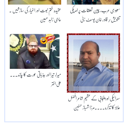
سعودی عرب، چین تعلقات پر امریکی
عقیدہ ختمِ نبوت اور اغیار کی سازشیں ۔
تشویش/ قادر خان یوسف زئی
حاجی زاہد حسین
میرا، تیرا اور جذباتی عورت کا چاند۔۔۔
علی اختر
سرائیکی اور پنجابی کے عظیم شاعر افضل
عاجز کا تذکرہ۔۔۔۔مرزا شہباز حسنین