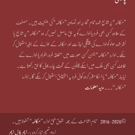
”مکالمہ“ پر شائع شدہ تمام تحاریر اور تصاویر ”مکالمہ“ کی ملکیت ہیں۔ مصنف
کے علاوہ کسی بھی فرد یا ادارے کو یہ حق حاصل نہیں کہ وہ ”مکالمہ“ پر شائع یا
نشر شدہ مواد کو ادارے کی پیشگی اجازت اور مکالمہ کے حوالے کے بغیر استعمال کر
سکے۔ ادارہ ”مکالمہ“ ایسی کسی صورت میں متعلقہ فرد، افراد یا ادارے کے
خلاف کسی بھی ملک میں اسکے قانون کے تحت چارہ جوئی کا حق رکھتا ہے۔
ایڈیٹر ”مکالمہ“ یا اسکا مقرر کردہ کوئی فرد یہ استحقاق استعمال کر سکے گا۔ ادارہ
”مکالمہ“۔۔۔
مزید معلومات
©2016-2026
تمام اشاعت کے جملہ حقوق بحق ادارہ ”
مکالمہ
“ محفوظ ہیں۔
اردو تھیم تیار کردہ :-
ایم بلال ایم