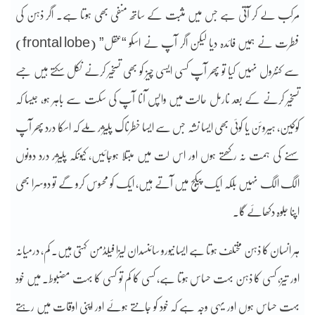
مرکب لے کر آتی ہے جس میں مثبت کے ساتھ منفی بھی ہوتا ہے۔ اگر ذہن کی
فطرت نے ہمیں فائدہ دیا لیکن اگر آپ نے اسکو “عقل” (frontal lobe)
سے کنٹرول نہیں کیا تو پھر آپ کسی ایسی چیز کو بھی تسخیر کرنے نکل سکتے ہیں جسے
تسخیر کرنے کے بعد نارمل حالت میں واپس آنا آپ کی سکت سے باہر ہو، جیسا کہ
کوکین، ہیروئن یا کوئی بھی ایسا نشہ جس سے ایسا خطرناک پلیژر ملے کہ اسکا درد پھر آپ
سہنے کی ہمت نہ رکھتے ہوں اور اس لت میں مبتلا ہوجائیں، کیونکہ پلیژر درد دونوں
الگ الگ نہیں بلکہ ایک پیکج میں آتے ہیں، ایک کو محسوس کرو گے تو دوسرا بھی
اپنا جلوہ دکھائے گا۔
ہر انسان کا ذہن مختلف ہوتا ہے ایسا نیورو سائنسدان لیزا فیلڈمن کہتی ہیں۔ کم، درمیانہ
اور تیز، کسی کا ذہن بہت حساس ہوتا ہے، کسی کا کم تو کسی کا بہت مضبوط۔ میں خود
بہت حساس ہوں اور یہی وجہ ہے کہ خود کو جانتے ہوئے اور اپنی اوقات میں رہتے