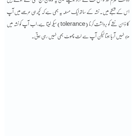
اس کے شکنجے میں۔ نشہ کے ساتھ ایک مسئلہ یہ بھی ہے کہ کچھ ہی عرصے میں آپ
کا ذہن نشے کو برداشت کرنا (tolerance) سیکھ لیتا ہے، اب آپ کو نشہ میں
مزہ نہیں آرہا ہوتا لیکن آپ سے لت چھوٹ بھی نہیں رہی ہوتی۔