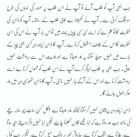
جب بھی آپ کو طلب آئے تو آپ نے اس طلب پر سمندر کی لہروں کی طرح
سرفنگ کرنی ہے۔ آپ نے کھیلنا ہے اپنی طلب کے ساتھ۔ آپ کو ذہن کی
فطرت کا تو علم ہے کہ اسے نئی نئی چیزیں پسند ہیں تو اس بار آپ نے اس کی اسی
فطرت کا اس کے خلاف استعمال کرنا ہے۔ آپ کا ذہن زیادہ دیر کسی بھی چیز کے
بارے میں نہیں سوچ سکتا، یہ بور ہوجاتا ہے اور بوریت اس سے برداشت نہیں
ہوتی۔ جب بھی یہ طلب اجاگر کرے آپ نے اس طلب کو محسوس کرنا ہے اسے
برداشت کرنا ہے اور اس کے آگے ہار نہیں ماننی۔ آپ کا ذہن تھوڑی دیر میں بور
ہوکر بھول جائے گا۔
ذہن زیادہ دیر پریشان نہیں کرسکتا کیونکہ بور ہوجاتا ہے بلکل کسی سات چھ سالہ بچے
کی مانند جب وہ روتا ہے کہ ابا مجھے فلاں کھلونا چاہیے لیکن ابا نہیں لاکر دیتے، بچہ روتا
ہے، چلاتا ہے، تنگ کرتا ہے، جذباتی طور پر بلیک میل کرتا ہے، لیکن جب کوئی