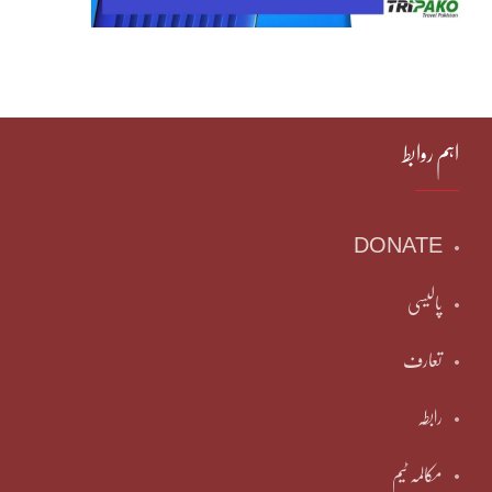
اہم روابط
DONATE
پالیسی
تعارف
رابطہ
مکالمہ ٹیم