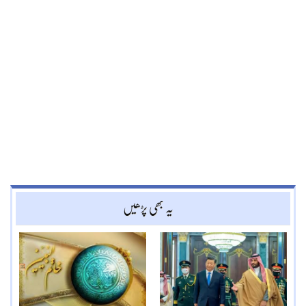
یہ بھی پڑھیں