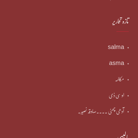
تازہ تحاریر
salma
asma
مکالمہ
او سی ڈی
آدھی چھٹی ۔۔۔۔صادقہ نصیر۔
پالیسی