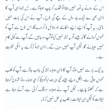
اس کے رونے پر توجہ نہیں دیتا تو تھک کر چپ ہوجاتا ہے۔ بس ایسا ہی آپ کا
ذہن بھی ہے ایک چھ سال کے بچے کی طرح۔ آپ نے اس کی بات نہیں
ماننی۔ یہ آپ کو ایسے ایسے مکالمے اور دلائل لا کر دےگا، اس طرح سے آپ کو
محسوس کروائے گا کہ جیسے اگر یہ نشہ نہیں کیا تو آپ مر جائیں گے، آپ سے کوئی کام
نہیں ہوپائے گا، لیکن آپ نہیں مریں گے۔ ذہن ایسا کرتا ہے یہ اسکی فطرت
ہے۔
یہ ایک بار سے نہیں ہوتا، آپ کا ذہن دوبارہ نشہ کی جانب جاتا ہے، آپ کو طلب
محسوس ہوتی ہے، بلکل ویسے جیسے کچھ دیر بعد ابا کو دیکھ کر بچہ دوبارہ رونا شروع کردیتا
ہے کہ کھلونا چاہیے۔ لیکن آپ نے دوبارہ سرفنگ کرنی ہے، آنے دینا ہے
خیالات کو لیکن ان خیالات/طلب پر عمل نہیں کرنا۔