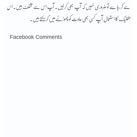
سے کررہا ہے تو ضروری نہیں کہ آپ بھی کرلیں۔ آپ اس سے مختلف ہیں۔ اس
تکنیک کا استعمال آپ کسی بھی عادت کو چھوڑنے میں کرسکتے ہیں۔
Facebook Comments