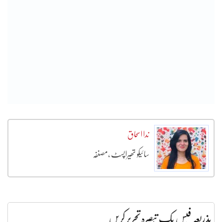
ندا اسحاق
سائیکو تھیراپسٹ ،مصنفہ
بذریعہ فیس بک تبصرہ تحریر کریں