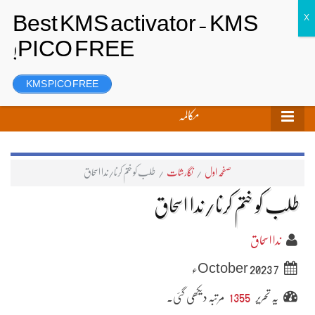
تحریر بھیجیں
لاگ ان
رجسٹر
KMS PICO FREE
مکالمہ
صفحہ اول
/
نگارشات
/
طلب کو ختم کرنا/ندا اسحاق
طلب کو ختم کرنا/ندا اسحاق
ندا اسحاق
7 October 2023ء
یہ تحریر
1355
مرتبہ دیکھی گئی۔