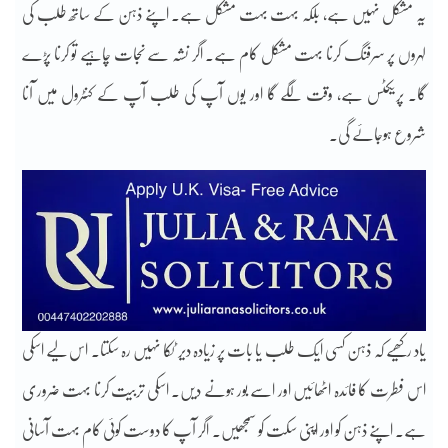
یہ مشکل نہیں ہے، بلکہ بہت بہت مشکل ہے۔ اپنے ذہن کے ساتھ طلب کی
لہروں پر سرفنگ کرنا بہت مشکل کام ہے۔ اگر نشہ سے نجات چاہیے تو کرنا پڑے
گا۔ پریکٹس ہے، وقت لگے گا اور یوں آپ کی طلب آپ کے کنٹرول میں آنا
شروع ہوجائے گی۔
یاد رکھیے کہ ذہن کسی ایک طلب یا بات پر زیادہ دیر ٹکا نہیں رہ سکتا۔ اس لیے اسکی
اس فطرت کا فائدہ اٹھائیں اور اسے بور ہونے دیں۔ اسکی تربیت کرنا بہت ضروری
ہے۔ اپنے ذہن کو اور اپنی سکت کو سمجھیں۔ اگر آپ کا دوست کوئی کام بہت آسانی