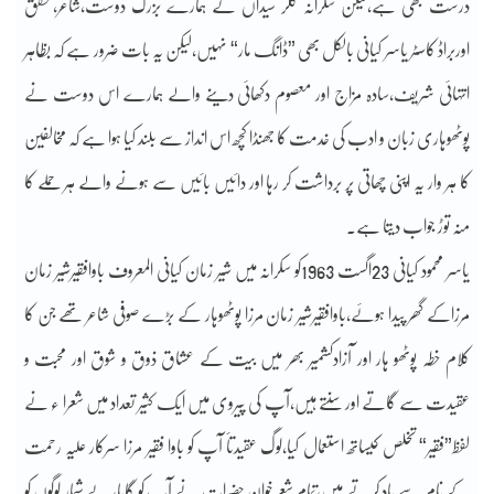
درست بھی ہے،لیکن سکرانہ کلر سیداں کے ہمارے بزرگ دوست،شاعر،محقق
اوربراڈ کاسٹر یاسر کیانی بالکل بھی ”ڈانگ مار“ نہیں،لیکن یہ بات ضرور ہے کہ بظاہر
انتہائی شریف،سادہ مزاج اور معصوم دکھائی دینے والے ہمارے اس دوست نے
پوٹھوہاری زبان و ادب کی خدمت کا جھنڈا کچھ اس انداز سے بلند کیا ہوا ہے کہ مخالفین
کا ہر وار یہ اپنی چھاتی پر برداشت کر رہا اور دائیں بائیں سے ہونے والے ہر حملے کا
منہ توڑ جواب دیتا ہے۔
یاسر محمود کیانی 23اگست 1963کو سکرانہ میں شیر زمان کیانی المعروف باوافقیرشیر زمان
مرزاکے گھر پیدا ہوئے،باوافقیرشیر زمان مرزا پوٹھوہار کے بڑے صوفی شاعر تھے جن کا
کلام خطہ پوٹھو ہار اور آزادکشمیر بھر میں بیت کے عشاق ذوق و شوق اور محبت و
عقیدت سے گاتے اور سنتے ہیں،آپ کی پیروی میں ایک کثیر تعداد میں شعرا ء نے
لفظ”فقیر“ تخلص کیساتھ استعمال کیا،لوگ عقیدتاََ آپ کو باوا فقیر مرزا سرکار علیہ رحمت
کے نام سے یاد کرتے ہیں،تمام شعر خوان حضرات نے آپ کو گایا، بے شمار لوگوں کو