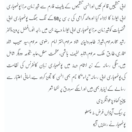
ادبی تنظیمیں قائم کیں اورانہی تنظیموں کے پلیٹ فارم سے شیر زمان مرزا پوٹھوہاری
ادبی ایوارڈ کا اجزاء کیا اوروالد گرامی کی برسی پر50کے لگ بھگ پوٹھوہاری ادبی
شخصیات کوشیر زمان مرزا پوٹھوہاری ادبی ایوارڈ دیئے جن میں راجہ انور،افضل پرویز،ڈاکٹر
رشید نثارمرحوم،شیراز طاہر،دلپذیر شاد مرحوم،اختر امام رضوی مرحوم،سید حبیب شاہ
بخاری،طارق ملک مرحوم،شاہد لطیف ہاشمی،عظمت مغل،عابد جنجوعہ ودیگر شامل
ہیں،سنگی رسالہ کے زیر اہتمام دینہ میں پوٹھوہاری زبان کانفرنس کی نظامت
کی،پوٹھوہاری ادبی رسالہ”پراء“کا نام بھی انہی کا تجویز کردہ ہے،لسانی اعتبار سے
رسالے کے ایڈیٹر بھی ہیں اور اسکے سرورق پر لکھا شعر
چینیز کھاؤ پڑھو انگریزی
پر ہیک آپنڑاں فرض نہ پہھلو
پوٹھوہار نے رہنڑیں آلیو