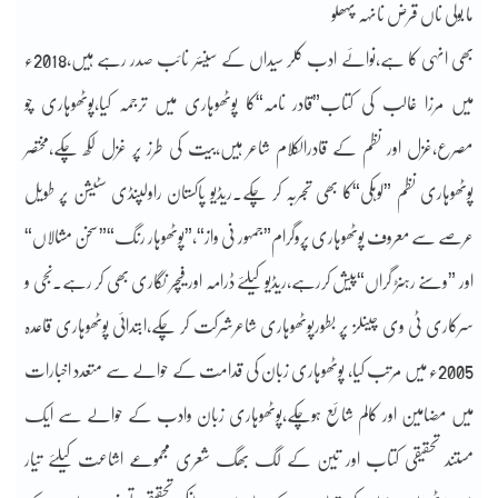
ما بولی ناں قرض نانہہ پہھلو
بھی انہی کا ہے،نوائے ادب کلر سیداں کے سینئر نائب صدر رہے ہیں،2018ء
میں مرزا غالب کی کتاب”قادر نامہ“کا پوٹھوہاری میں ترجمہ کیا،پوٹھوہاری چو
مصرع،غزل اور نظم کے قادرالکلام شاعر ہیں،بیت کی طرز پر غزل لکھ چکے،مختصر
پوٹھوہاری نظم ”لوہکی“کا بھی تجربہ کر چکے۔ریڈیو پاکستان راولپنڈی سٹیشن پر طویل
عرصے سے معروف پوٹھوہاری پروگرام”جمہور نی واز“،”پوٹھوہار رنگ“”سخن مشالاں“
اور ”وسنے رہنڑ گراں“پیش کررہے،ریڈیو کیلئے ڈرامہ اور فیچر نگاری بھی کر رہے۔نجی و
سرکاری ٹی وی چینلز پر بطورپوٹھوہاری شاعرشرکت کر چکے،ابتدائی پوٹھوہاری قاعدہ
2005ء میں مرتب کیا، پوٹھوہاری زبان کی قدامت کے حوالے سے متعدد اخبارات
میں مضامین اور کالم شائع ہوچکے،پوٹھوہاری زبان وادب کے حوالے سے ایک
مستند تحقیقی کتاب اور تین کے لگ بھگ شعری مجموعے اشاعت کیلئے تیار