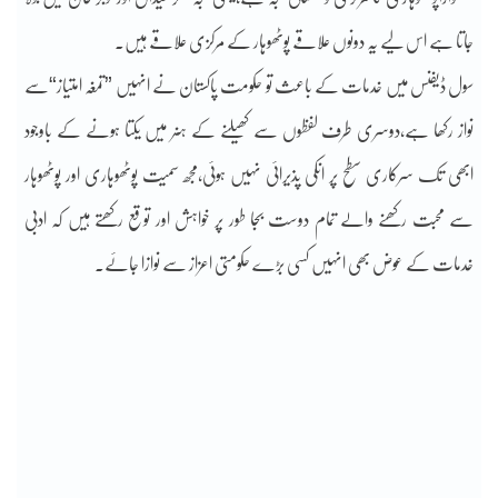
جاتا ہے اس لیے یہ دونوں علاقے پوٹھوہار کے مرکزی علاقے ہیں۔
سول ڈیفنس میں خدمات کے باعث تو حکومت پاکستان نے انہیں ”تمغہ امتیاز“سے
نواز رکھا ہے،دوسری طرف لفظوں سے کھیلنے کے ہنر میں یکتا ہونے کے باوجود
ابھی تک سرکاری سطح پر انکی پذیرائی نہیں ہوئی،مجھ سمیت پوٹھوہاری اور پوٹھوہار
سے محبت رکھنے والے تمام دوست بجا طور پر خواہش اور توقع رکھتے ہیں کہ ادبی
خدمات کے عوض بھی انہیں کسی بڑے حکومتی اعزاز سے نوازا جائے۔