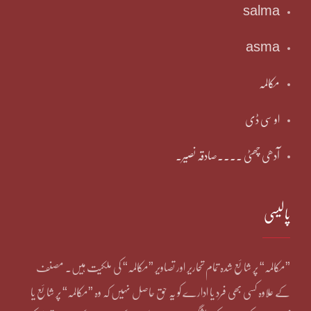
salma
asma
مکالمہ
او سی ڈی
آدھی چھٹی ۔۔۔۔صادقہ نصیر۔
پالیسی
”مکالمہ“ پر شائع شدہ تمام تحاریر اور تصاویر ”مکالمہ“ کی ملکیت ہیں۔ مصنف
کے علاوہ کسی بھی فرد یا ادارے کو یہ حق حاصل نہیں کہ وہ ”مکالمہ“ پر شائع یا