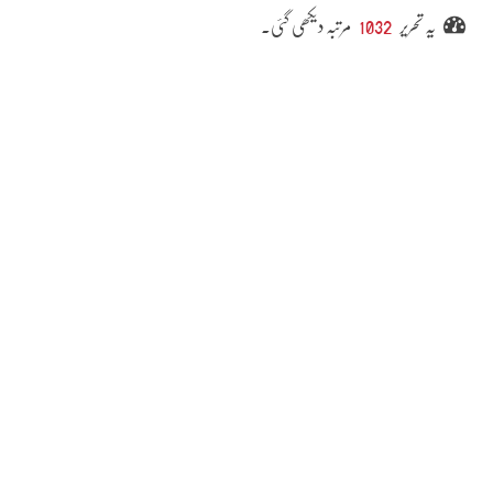
یہ تحریر
1032
مرتبہ دیکھی گئی۔