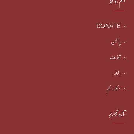
اہم روابط
DONATE
پالیسی
تعارف
رابطہ
مکالمہ ٹیم
تازہ تحاریر