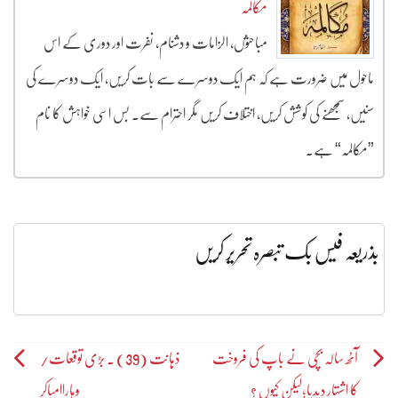
مکالمہ
مباحثوں، الزامات و دشنام، نفرت اور دوری کے اس
ماحول میں ضرورت ہے کہ ہم ایک دوسرے سے بات کریں، ایک دوسرے کی
سنیں، سمجھنے کی کوشش کریں، اختلاف کریں مگر احترام سے۔ بس اسی خواہش کا نام
”مکالمہ“ ہے۔
بذریعہ فیس بک تبصرہ تحریر کریں
Post
آٹھ سالہ بچی نے باپ کی فروخت
ذہانت (39) ۔ بڑی توقعات/
کا اشتہار دیدیا؛لیکن کیوں ؟
وہاراامباکر
navigation