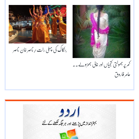
بنکاک کی پہلی رات/ناصر خان ناصر
کمر پر جھولتی کنجیاں اور خالی بھڑولے۔۔
عامر فاروق