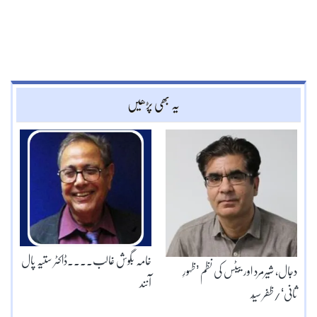
یہ بھی پڑھیں
خامہ بگوش غالب۔۔۔۔ڈاکٹر ستیہ پال
دجال، شیرمرد اور ییٹس کی نظم ’ظہورِ
آنند
ثانی‘/ظفر سیّد