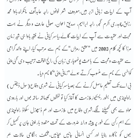
آپ کے ابیات زبانی ازبر ہیں،معروف شعر خوانوں راجہ عابدآف مانکراہ،باوا محمد
رزاق،چوہدری اکرم گجر، راجہ ابراہیم، صدیق اعوان، صوفی عارف و دیگر نے بہت
محبت اور عقیدت سے آپ کے ابیات گائے،یاسر کیانی نے فقیر باوا جی شیر زمان
مرزا کا کچھ کلام 2003 میں ”عشق رمزاں“کے نام سے مرتب کیا، اپنے والد گرامی
سے عقیدت ومحبت کے باعث پوٹھوہاری زبان کی رائج الوقت ترتیب دی گئی پٹی
کوانہی کے نام سے منسوب کرتے ہوئے”زمانی پٹی“کا نام دیا۔
بی اے تک تعلیم حاصل کرنے کے بعدیاسر کیانی نے شہری دفاع(سول ڈیفنس)
راولپنڈی میں بطور ریسکیوئرملازمت کا آغاز کیا تو لفظوں کیساتھ ساتھ بموں اور بارودی
مواد سے بھی کھیلنے لگے،شہری دفاع میں ملازمت اور بم ڈسپوزل سکواڈ راولپنڈی
کے اہم رکن کے طور پر پیشہ ورانہ ضرورت کے تحت متعدد بار اپنی جان پر کھیل کر
بموں کو ناکارہ بنایا اور کسی انسانی جانیں بچائیں،مختلف ہنگامی حالات بم