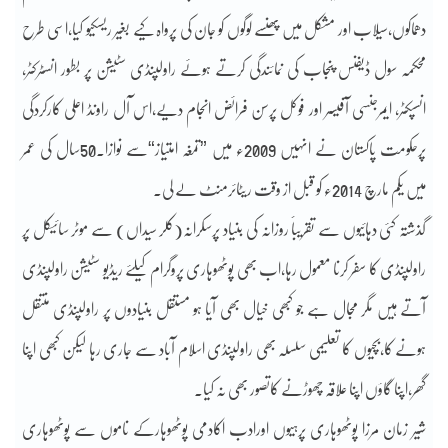
دھماکوں،سیلاب اور مشکل میں پھنسے لوگوں کو جان کی پرواہ کیے بغیر ریسکیو کیا،اسی طرح
محکمہ سول ڈیفنس پنجاب کی نمائندگی کرتے ہوئے راولپنڈی سٹیشن پر بطور انسٹرکٹر،
انسپکٹر، ایمرجنسی آفیسر اور فوکل پرسن فرائض انجام دیے،اس آل راونڈ اعلی کارکردگی
پرحکومت پاکستان نے انہیں 2009ء میں ”تمغہ امتیاز“سے نوازا۔50سال کی عمر
میں یکم مارچ 2014ء کو قبل از وقت ریٹائرمنٹ لے لی۔
گذشتہ کئی دہائیوں سے تقریباََ روزانہ کی بنیاد پرسکرانہ(کلر سیداں) سے موٹر سائیکل پر
راولپنڈی کا سفر کرنا معمول رہا،اب بھی پوٹھوہاری پروگرام کیلئے ریڈیو سٹیشن راولپنڈی
آتے ہیں مگر مجال ہے جو کبھی خیال بھی آیا ہو مستقل بنیادوں پر راولپنڈی منتقل
ہونے کا،بچیوں کا تعلیمی سلسلہ بھی راولپنڈی اسلام آباد سے جاری رہا لیکن کبھی اپنا
گھر،اپنا گاؤں اپنا علاقہ چھوڑنے کاتصور بھی نہ کیا۔
شیر زمان مرزا پوٹھوہاری پرہیوں اورادب اکادمی پوٹھوہارکے ناموں سے پوٹھوہاری