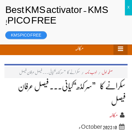
تحریر بھیجیں
لاگ ان
رجسٹر
KMS PICO FREE
مکالمہ
صفحہ اول
/
ادب نامہ
/
سکرانے کا ”سر کڈھ“کیانی۔۔۔ فیصل عرفان فیصل
سکرانے کا ”سر کڈھ“کیانی۔۔۔ فیصل عرفان
فیصل
مکالمہ
10 October 2023ء