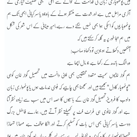
ہیں،پوٹھوہاری زبان کی قدامت کے حوالے سے انکی تحقیقی تصنیف تیاری کے
آخری مراحل میں ہے اور شدت سے منتظر ہونے کے باوجود یاسر کیانی ابھی تک ہم
پوٹھوہاریوں کو اسکی ہوا بھی نہیں لگنے دے رہے،امیر مینائی کے اس شعر کی شکل
میں ہم بجا طور پر یہ گلہ کر سکتے ہیں کہ
آنکھیں دِکھلاتے ہو جوبن تو دکھاؤ صاحب!
وہ الگ باندھ کے رکھا ہے جو مال اچھا ہے
ہم گوجر خانیوں سمیت متعدد محققین بھی اپنی دانست میں تحصیل گوجر خان کوہی
”پوٹھوہار کادل“سمجھتے ہیں اور سمجھنا بھی چاہیے کہ فوجی خدمات ہوں یا پوٹھواری زبان
و ادب کا فروغ،تحصیل گوجر خان کے باسیوں کا حصہ اس میں سب سے زیادہ نظر آتا
ہے اور گوجر خانوی ہی فرنٹ فٹ پر کھیلتے نظر آتے ہیں، ہمارے فاضل بزرگ
دوست یاسر کیانی بھی اس بات کو تسلیم کرتے اور انکا موقف ہے مہھاڑا تہھاڑا
تہھواڑاپوٹھوہاری کا مرکزی و ٹکسالی لہجہ ہے،یہی لہجہ کلر سیداں اور گوجر خان میں بولا