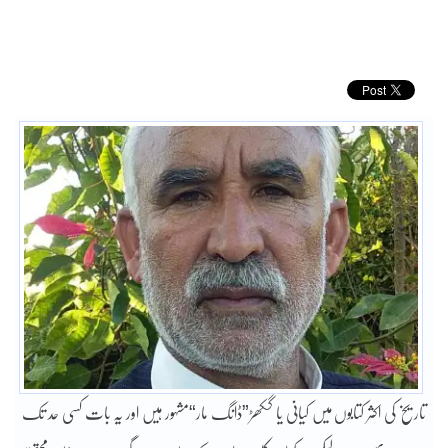
تاریخ کی اکثر کتابوں میں کیانی یا گکھڑ”ڈانگ مار“مشہور ہیں اور یہ بات کسی حد تک