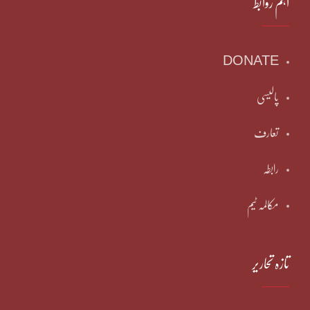
اہم روابط
DONATE
پالیسی
تعارف
رابطہ
مکالمہ ٹیم
تازہ تحاریر