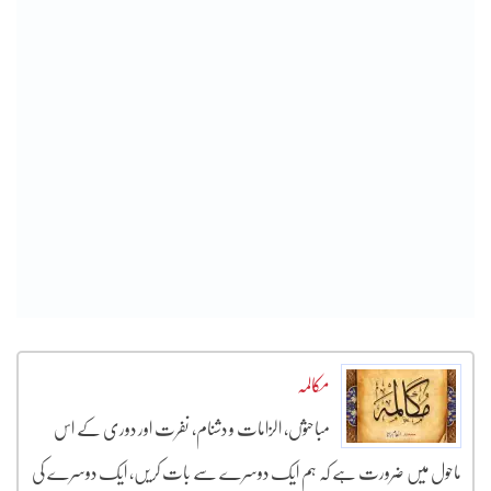
مکالمہ
مباحثوں، الزامات و دشنام، نفرت اور دوری کے اس
ماحول میں ضرورت ہے کہ ہم ایک دوسرے سے بات کریں، ایک دوسرے کی