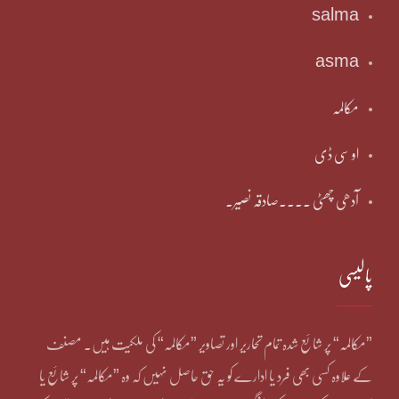
salma
asma
مکالمہ
او سی ڈی
آدھی چھٹی ۔۔۔۔صادقہ نصیر۔
پالیسی
”مکالمہ“ پر شائع شدہ تمام تحاریر اور تصاویر ”مکالمہ“ کی ملکیت ہیں۔ مصنف
کے علاوہ کسی بھی فرد یا ادارے کو یہ حق حاصل نہیں کہ وہ ”مکالمہ“ پر شائع یا