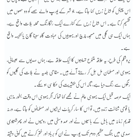
اس چینل کو شاخ زریں کہا جاتا ہے، جو شہر کے یورپ والے حصے کو دو حصوں میں
تقسیم کرتا ہے۔ اس شاخ زریں کے کنارے ایک رنگارنگ محلہ بلات واقع ہے،
جہاں ایک ہی گلی میں مسجد، چرچ اور یہودیوں کی عبادت گاہ سینا گاج یا کنیسہ واقع
ہے۔
یروشلم کی طرح، یہ علاقہ متنوع تہذیبوں کا ایک علاقہ ہے، جہاں صدیوں سے عیسائی،
یہودی اور مسلمان مل جل کر رہتے آئے ہیں۔ مقامی بلدیہ نے بلات کی گلیوں کو
رنگوں سے رنگ دیا ہے، تاکہ اس کی تکثیریت کی عکاسی ہو سکے۔
ایک عرصہ قبل ایک یہودی عالم نے مجھے کہا تھا کہ اگر یہودی اس وقت بطور مذہبی
یا قومی شناخت زندہ ہیں، تو اس کا سار کریڈٹ ایرانیوں اور مسلمانوں کو جاتا ہے، ورنہ
قدیم زمانہ میں بابل کے باسیوں نے اور عہد وسطیٰ میں رومیوں نے اور پھربیسیوی
صدی میں جنگ عظیم دوم تک یورپ نے ان کو برباد اور ختم کرنے میں کوئی دقیقہ