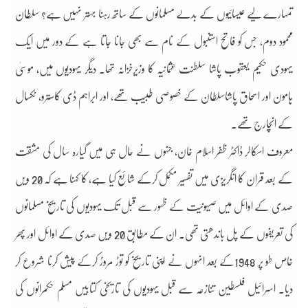
تمہارے لیے عیسائیوں کے بدلے مسلمانوں کے ساتھ رہنا بہتر نہیں ہے؟ سلطان
محمود دوم، جس کو فاتح استنبول کے نام سے بھی جانا جاتا ہے کے دور میں ایک
یہودی حکیم یعقوب پاشا سلطنت عثمانیہ کا وزیرخزانہ تھا۔ دیگر یہودیوں میں، موسیٰ
ہامون اور اسحاق پاشاسلطان کے خصوصی طبیب تھے، اور ابراہم ڈی کاسترو، ٹکسال
کے انچارج تھے۔
معروف اسکالر ڈاکٹر ظفر اسلام خان، جنہوں نے حال ہی میں گیارہ سال کی مشقت
کے بعد قران کا انگریزی میں تفسیر مکمل کرکے شائع کیا ہے، کا کہنا ہے کہ 20 ویں
صدی کے اوائل میں صیہونیت کے ظہور سے قبل تک یہودیوں کی تاریخ مسلمانوں
کی تعریفوں کے پل باندھتی تھی۔ ان کے مطابق 20 ویں صدی کے اوائل اور پھر
خاص طو پر 1948کے بعد انہوں نے اپنی تاریخ کو توڑ مروڑ کرکے پیش کرنا شروع کر
دیا۔ اسرائیل فلسطین تنازعہ سے قبل یہودیوں کی تاریخی کتابیں مسلم حکمرانوں کی