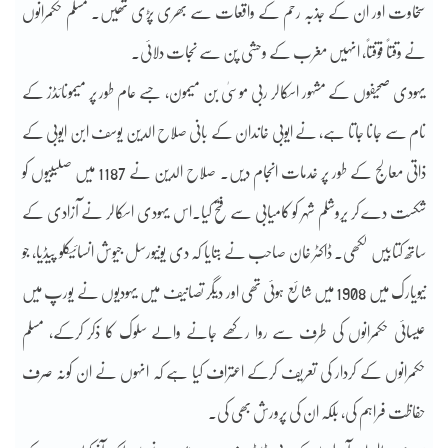
سخاوت اور ان کے جذبہ رحم کے واقعات سے بھری پڑی تھیں۔ مسلم حکمرانوں
نے وقتاً فوقتاً، انہیں مغرب کے وحشی پن سے نجات دلائی۔
یہودی صحیفوں کے مشہور اسکالر ربی موسیٰ بن میمون، جسے عام طور پر میمونائڈز کے
نام سے جانا جاتا ہے، نے ایوبی خاندان کے بانی صلاح الدین یوسف ابن ایوبی کے
ذاتی معالج کے طور پر خدمات انجام دیں۔ صلاح الدین نے 1187 میں صلیبیوں کو
شکست دے کر یروشلم شہر کو کامیابی سے فتح کیا۔اس یہودی اسکالر نے آزادی کے
ساتھ کتابیں لکھی۔ ڈاکٹر خان صاحب نے بتایا کہ دی یونیورسل جیوش انسائیکلو پیڈیا، جو
نیویارک میں 1908 میں شائع ہوئی تھی اور دیگر تصانیف میں یہودیوں نے یورپ میں
عیسائی حکمرانوں کی طرف سے روا رکھے جانے والے سلوک کا ذکر کرکے، مسلم
حکمرانوں کے کردار کی تعریف کرکے اعتراف کیا ہے کہ انہوں نے ان کونہ صرف
حفاظت فراہم کی، بلکہ ان کی پرورش بھی کی۔