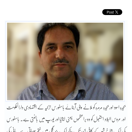
بحیرہ اسود اور بحیرہ مرمرہ کو ملانے والی آبنائے باسفورس ترکیہ کے اقتصادی دارالحکومت
اور عروس البلاد استنبول کو دو براعظموں یعنی ایشیا اور یورپ میں بانٹتی ہے۔ باسفورس
کی ایک شاخ شہر کے کافی اندر تک جاکر ایک بند گلی میں ختم ہوجاتی ہے۔ پانی کی