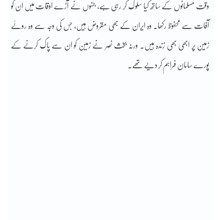
وقت مسلمانوں کے ساتھ کیا سلوک کر رہی ہے، جنہوں نے آڑے اوقات میں ان کو
آفات سے محفوظ رکھا۔ وہ ایران کے بھی مقروض ہیں، جس کی وجہ سے وہ روئے
زمین پر ابھی بھی زندہ ہیں۔ ورنہ بخث نصر نے زمین کو ان سے پاک کرنے کے
پورے سامان فراہم کر دیے تھے۔