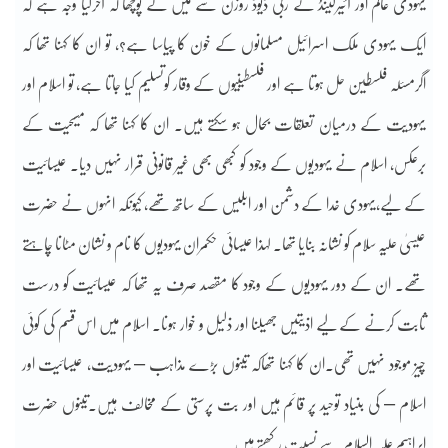
یہودی عالم اور آئیرلینڈ کے ربی ڈیوڈ روزن سے میں نے پوچھا کہ آخرکیا وجہ ہے کہ
ایک یہودی ملک اسرائیل مسلمانوں کے خون کا پیاسا ہے؟، تو ان کا کہنا تھا کہ
اگرمسئلہ فلسطین حل ہوتا ہے اور فلسطینیوں کے وقار کوتسلیم کیا جاتا ہے، تو اسلام اور
یہودیت کے درمیان تعلقات بحال ہو سکتے ہیں۔ ان کا کہنا تھا کہ مسیحیت کے
برعکس، اسلام نے یہودیوں کے وجود کو کبھی بھی غیر قانونی قرار نہیں دیا۔ عیسائیت
کے لیے،یہودی خدا کے دشمن اور ابلیس کے ساتھ تھے، کیونکہ انہوں نے حضرت
عیسیٰ علیہ سلام کو نشانہ بنایا تھا۔ لہذا عیسائی حکمران یہودیوں کا نام و نشان مٹانا چاہتے
تھے۔ ان کے دور یہودیوں کے وجود کا مقصد صرف یہ تھا کہ عیسائیت کو درست
ثابت کرنے کے لیے اذیتیں جھیلنا اور ذلیل و خوار ہونا۔ اسلام میں اس قسم کی کوئی
چیز موجود نہیں تھی۔ان کا کہنا تھاکہ تینوں بڑے مذاہب – یہودیت، عیسائیت اور
اسلام – کی بنیاد توحید پر قائم ہیں اور بت پرستی کے مخالف ہیں۔تینوں حضرت
ابراہیم علیہ السلام سے نسبت رکھتے ہیں۔