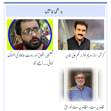
یہ بھی پڑھیں
کرشمہ ساز، مریم نواز/نجم ولی خان
تعلیمی حقوق اور روہت ویمولا کی المناک
کہانی۔۔ابھے کمار
ظاہر پرست، مظاہر پرست اور حق