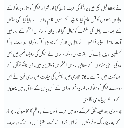
نے 586 قبل مسیح میں یروشلم کی طرف مارچ کیا اور شہر اور ہیکل کو تباہ و برباد کرکے
ہزاروں یہودیوں کاقتل عام کیا، جو بچ گئے انہیں غلام بنا کر لے جایا گیا۔کئی سالوں
کے بعد جب بابل کی سلطنت کو زوال آگیا اور ایران کو سائرس اعظم کے دور میں
قوت حاصل ہوئی، تو انہوں نے بابل پر حملہ کرکے یہودیوں کو آزاد کرایا۔ نہ صرف ان کو
فلسطین واپس جانے کی اجازت ملی، بلکہ سائرس نے ہیکل کی دوبارہ تعمیر میں بھی
مدد کی۔ کئی مؤرخو ں کے مطابق سائرس اعظم ہی ذولقرنین ہیں، جن کا ذکرقرآن کے
سورہ کہف میں ملتا ہے۔ 70 عیسوی میں، ٹائٹس کی قیادت میں رومی فوج نے اس
دوسرے ہیکل کو تباہ کر دیا اور یروشلم اور اس کے آس پاس کے علاقوں میں یہودیوں
کے داخلے پر پابندی لگا دی۔
چھ صدی بعد خلیفہ ثانی عمر کے دور میں عرب فوجوں نے یروشلم کا محاصرہ کیا۔ چھ ماہ
کے بعد، پیٹریارک سوفرونیئس نے اس شرط کے تحت ہتھیار ڈال دیے کہ وہ صرف