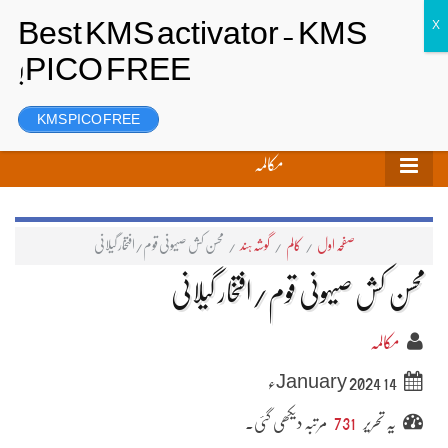
تحریر بھیجیں
لاگ ان
رجسٹر
KMS PICO FREE
مکالمہ
صفحہ اول
/
کالم
/
گوشہ ہند
/
محسن کش صیہونی قوم/افتخار گیلانی
محسن کش صیہونی قوم/افتخار گیلانی
مکالمہ
14 January 2024ء
یہ تحریر
731
مرتبہ دیکھی گئی۔