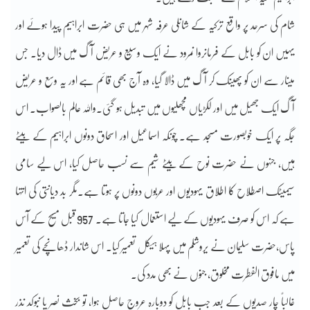
شام کی سرحد پر واقع ترکیہ کے شانلی عرفہ شہر میں ہی حضرت ابراہیم پیدا ہوئے اور
یہیں ان کو بابل کے فرمانروا نمرود نے ایک وسیع و عریض آگ میں ڈال دیا۔ جس
مینار سے ان کو پھینک کر آگ میں ڈالا گیا، وہ آج بھی قائم ہے اور یہ وسع و عریض
آگ ایک جھیل میں اور لکڑیاں مچھلیوں میں تبدیل ہو گئی۔واللہ عالم بالصواب۔ اس
جگہ پر ایک خوبصورت مسجد ہے۔ چونکہ اسماعیل اور اسحاق دونوں ابراہیم کے بیٹے
ہیں، جنہوں نے حضرت نوح کے بیٹے شیم سے نسب حاصل کیا، اس لیے سامی
سیمیٹک اصطلاح کا اطلاق یہودیوں اور عربوں دونوں پر ہوتا ہے۔مگر بد دیانتی کی انتہا
ہے کہ اس کو صرف یہودیوں کے لیے استعمال کیا جاتا ہے۔ 957 قبل مسیح کے آس
پاس،حضرت سلیمان نے یروشلم میں پہلا ہیکل تعمیر کیا۔ اس شاندار ڈھانچے کی تعمیر
میں مافوق الفطرت مخلوق، جنوں نے بھی مدد کی۔
غالباً چار صدیوں کے بعد جب بابل کو دوبارہ عروج حاصل ہوا، تو بخث نصر یا نبوکد نذر