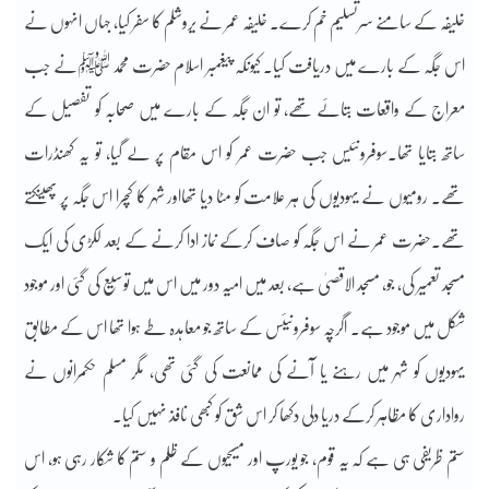
خلیفہ کے سامنے سرتسلیم خم کرے۔ خلیفہ عمر نے یروشلم کا سفر کیا، جہاں انہوں نے
اس جگہ کے بارے میں دریافت کیا۔ کیونکہ پیغمبر اسلام حضرت محمد ﷺنے جب
معراج کے واقعات بتائے تھے، تو ان جگہ کے بارے میں صحابہ کو تفصیل کے
ساتھ بتایا تھا۔سوفرونئیس جب حضرت عمر کو اس مقام پر لے گیا، تو یہ کھنڈرات
تھے۔ رومیوں نے یہودیوں کی ہر علامت کو مٹا دیا تھااور شہر کا کچرا اس جگہ پر پھینکتے
تھے۔حضرت عمر نے اس جگہ کو صاف کرکے نماز ادا کرنے کے بعد لکڑی کی ایک
مسجد تعمیر کی، جو، مسجد الاقصیٰ ہے، بعد میں امیہ دور میں اس میں توسیع کی گئی اور موجود
شکل میں موجود ہے۔ اگرچہ سوفرونیئس کے ساتھ جو معاہدہ طے ہوا تھا اس کے مطابق
یہودیوں کو شہر میں رہنے یا آنے کی ممانعت کی گئی تھی، مگر مسلم حکمرانوں نے
رواداری کا مظاہر کرکے دریا دلی دکھا کر اس شق کو کبھی نافذ نہیں کیا۔
ستم ظریفی ہی ہے کہ یہ قوم، جو یورپ اور مسیحیوں کے ظلم و ستم کا شکار رہی ہو، اس