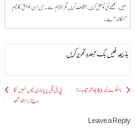
سنیں، سمجھنے کی کوشش کریں، اختلاف کریں مگر احترام سے۔ بس اسی خواہش کا نام
”مکالمہ“ ہے۔
بذریعہ فیس بک تبصرہ تحریر کریں
Post
ماسکو سے مکّہ (5)ڈاکٹر مجاہد مرزا
پی ٹی آئی پر پابندی کیوں نہیں لگا
دیتے/ارشاد محمود
navigation
Leave a Reply