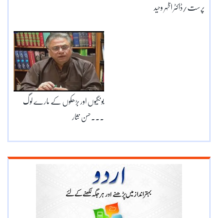
پرست/ڈاکٹر اظہر وحید
بونگیوں اور بڑھکوں کے مارے لوگ
۔۔۔حسن نثار