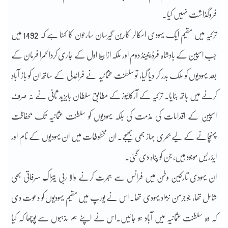
فروگذاشت نہیں کیا۔
ترکیہ میں مقیم ایک یہودی اسکالر کارین گیرسان سارحون کا کہنا ہے کہ 1492 میں
جب اسپین کے بادشاہ فرڈینینڈ دوم اور ملکہ ازابیلا اول کے جاری کردالحمرا فرمان کے
بعد یہودیوں کو ملک بدر کر دیا گیا، تو سلطنت عثمانیہ نے فراخدلی کے ساتھ ان کو باز آباد
کرنے میں ہاتھ بٹایا۔ ترکیہ کے آرکائیوز کے مطابق سلطان بایزید ثانی نے نہ صرف
اسپین کے اقدامات کی مذمت کی بلکہ یہودیوں کو سلطنت عثمانیہ تک بحفاظت
پہنچانے کے لیے بحری جہاز بھی بھیجے۔ ان مخطوطات میں ان یہودیوں کے نام اور
ایڈریس موجود ہیں، جن کو پناہ دی گئی۔
ان یہودی تارکین وطن میں فرانس سے ہجرت کرنے والا ربی یتزاک سرفاتی بھی
شامل تھا، جو جرمن نژاد یہودی تھا۔ اس نے یورپ میں مقیم یہودیوں کو دعوت دی
کہ وہ سلطنت عثمانیہ میں آباد ہو جائیں۔اس نے اپنے ہم مذہبوں سے پوچھا کہ کیا