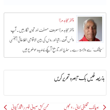
ڈاکٹر مجاہد مرزا
ڈاکٹر مجاہد مرزا معروف مصنف اور تجزیہ نگار ہیں۔ آپ
وائس آف رشیا اور روس کی بین الاقوامی اطلاعاتی ایجنسی
"سپتنک" سے وابستہ رہے۔ سماج اور تاریخ آپکے پسندیدہ موضوع ہیں
بذریعہ فیس بک تبصرہ تحریر کریں
Post
ہوچانک تخلیقی کہانی -۲ مجلس
محسن کش صیہونی قوم/افتخار گیلانی