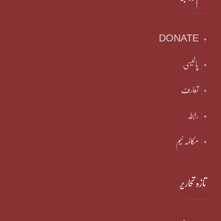
DONATE
پالیسی
تعارف
رابطہ
مکالمہ ٹیم
تازہ تحاریر