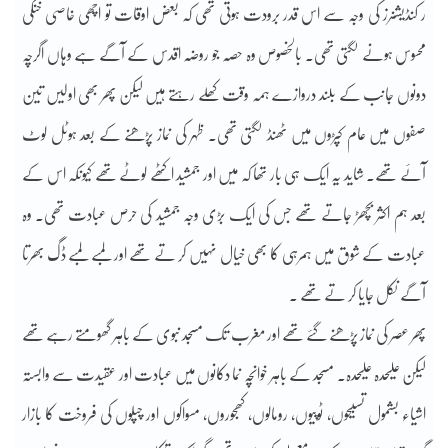
ر کنڈیشنرز کی وجہ سے اس قدر برودت ہوتی تھی کہ بعض اوقات تو اچھی خاصی خنکی
محسوس ہونے لگتی تھی۔ بالخصوص وہ حصہ جو روضہ اقدس کے آگے ہے وہاں اگرچہ
دونوں جانب کے بلند دروازے ہمہ وقت کھلے رہتے ہیں لیکن پھر بھی اولیں تین
صفوں میں عام کپڑوں میں ٹھنڈ لگتی تھی۔ ظہر کی نماز پڑھنے کے بعد ہوٹل لوٹ
آئے تھے۔ شاید یہ ایک ہی بار تھا کہ میں اور جمشید اکٹھے لوٹے تھے کیونکہ اس کے
بعد ہم اکثر بچھڑ جاتے تھے جس کی ایک بڑی وجہ جمشید کی حرص عبادت تھی۔ وہ
عبادت کے شوق میں ہمرہی کا بھی خیال نہیں کر تے تھے اور لمبے لمبے ڈگ بھرتا
آگے نکل جایا کر تے تھے ۔
پھر عصر کی نماز پڑھنے گئے تھے اور مغرب تک مسجد نبوی کے باہر گھومتے رہے تھے
لیکن علیحدہ علیحدہ۔ مسجد کے باہر خوانچہ نما دکانوں میں عبادت اور عقیدت سے وابستہ
اشیاء بشمول تسبیحوں، ٹوپیوں، رومالوں، کھجوروں، مسواکوں اور چپلوں کی فروخت کا بازار