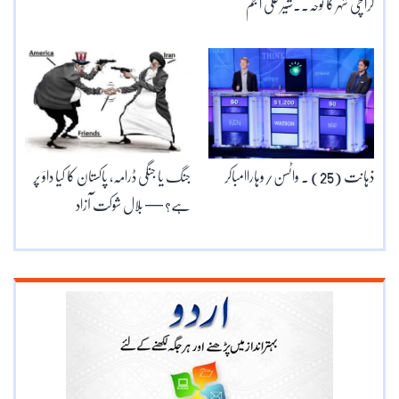
کراچی شہر کا نوحہ۔۔شیر علی انجم
ذہانت (25) ۔ واٹسن/وہاراامباکر
جنگ یا جنگی ڈرامہ, پاکستان کا کیا داؤ پر
ہے؟ — بلال شوکت آزاد