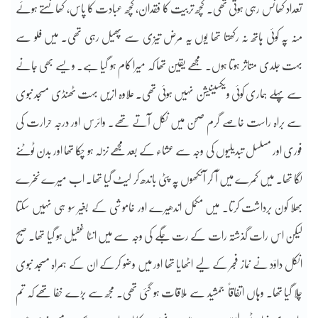
تعداد کھانس رہی ہوتی تھی۔ کچھ تربیت کا فقدان، کچھ عبادت کا پاس، کھانستے ہوئے
منہ پہ کوئی ہاتھ نہ رکھتا تھا یوں یہ مرض تیزی سے پھیل رہی تھی۔ میں فلو سے
بہت جلدی متاثر ہوتا ہوں۔ مجھے یقین تھا کہ میرا کام ہو گیا ہے۔ ویسے بھی جانے
سے پہلے ہماری کوئی ویکسینیشن نہیں ہوئی تھی۔ علاوہ ازیں بہت ٹھنڈی مسجد نبوی
سے براہ راست خاصے گرم صحن میں نکل آتے تھے۔ وائرس اور درجہ حرارت کی
فوری اور مسلسل تبدیلیوں کی وجہ سے عشاء کے بعد مجھے نزلہ ہو چکا تھا اور بدن ٹوٹنے
لگا تھا۔ میں کمرے میں آ کر آنکھوں پہ پٹی باندھ کر لیٹ گیا تھا۔ اب میرے نخرے
بھلا کون برداشت کرتا۔ میں مکمل اندھیرے اور خاموشی کے بغیر سو ہی نہیں سکتا
لیکن اس رات گذشتہ رات کے رت جگے کی وجہ سے میں انٹا غفیل ہو گیا تھا۔ صبح
انکل داؤد نے نماز فجر کے لیے اٹھایا تھا اور میں وضو کرکے ان کے ہمراہ مسجد نبوی
چلا گیا تھا۔ وہاں اتفاقاً جمشید سے ملاقات ہو گئی تھی۔ مجھ سے بڑے خفا تھے کہ تم