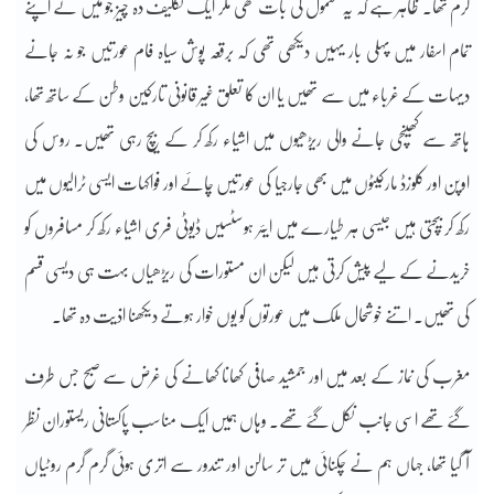
گرم تھا۔ ظاہر ہے کہ یہ معمول کی بات تھی مگر ایک تکلیف دہ چیز جو میں نے اپنے
تمام اسفار میں پہلی بار یہیں دیکھی تھی کہ برقعہ پوش سیاہ فام عورتیں جو نہ جانے
دیہات کے غرباء میں سے تھیں یا ان کا تعلق غیر قانونی تارکین وطن کے ساتھ تھا،
ہاتھ سے کھینچی جانے والی ریڑھیوں میں اشیاء رکھ کر کے بیچ رہی تھیں۔ روس کی
اوپن اور کلوزڈ مارکیٹوں میں بھی جارجیا کی عورتیں چائے اور فواکہات ایسی ٹرالیوں میں
رکھ کر بیچتی ہیں جیسی ہر طیارے میں ایئر ہوسٹسیں ڈیوٹی فری اشیاء رکھ کر مسافروں کو
خریدنے کے لیے پیش کرتی ہیں لیکن ان مستورات کی ریڑھیاں بہت ہی دیسی قسم
کی تھیں۔ اتنے خوشحال ملک میں عورتوں کو یوں خوار ہوتے دیکھنا اذیت دہ تھا۔
مغرب کی نماز کے بعد میں اور جمشید صافی کھانا کھانے کی غرض سے صبح جس طرف
گئے تھے اسی جانب نکل گئے تھے. وہاں ہمیں ایک مناسب پاکستانی ریستوران نظر
آ گیا تھا، جہاں ہم نے چکنائی میں تر سالن اور تندور سے اتری ہوئی گرم گرم روٹیاں