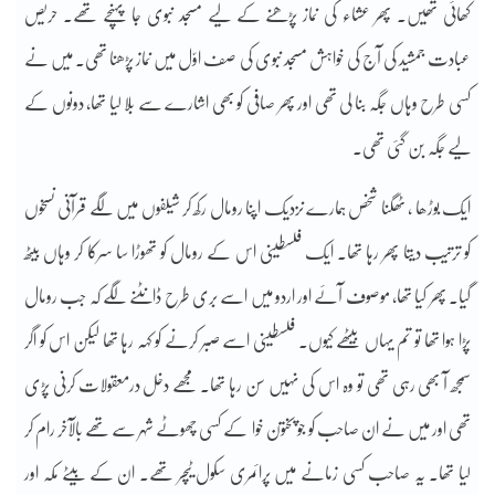
کھائی تھیں۔ پھر عشاء کی نماز پڑھنے کے لیے مسجد نبوی جا پہنچے تھے۔ حریص
عبادت جمشید کی آج کی خواہش مسجد نبوی کی صف اوّل میں نماز پڑھنا تھی۔ میں نے
کسی طرح وہاں جگہ بنا لی تھی اور پھر صافی کو بھی اشارے سے بلا لیا تھا، دونوں کے
لیے جگہ بن گئی تھی۔
ایک بوڑھا ، ٹھگنا شخص ہمارے نزدیک اپنا رومال رکھ کر شیلفوں میں لگے قرآنی نسخوں
کو ترتیب دیتا پھر رہا تھا۔ ایک فلسطینی اس کے رومال کو تھوڑا سا سرکا کر وہاں بیٹھ
گیا۔ پھر کیا تھا، موصوف آئے اور اردو میں اسے بری طرح ڈانٹنے لگے کہ جب رومال
پڑا ہوا تھا تو تم یہاں بیٹھے کیوں۔ فلسطینی اسے صبر کرنے کو کہہ رہا تھا لیکن اس کو اگر
سمجھ آ بھی رہی تھی تو وہ اس کی نہیں سن رہا تھا۔ مجھے دخل درمعقولات کرنی پڑی
تھی اور میں نے ان صاحب کو جو پختون خوا کے کسی چھوٹے شہر سے تھے بالآخر رام کر
لیا تھا۔ یہ صاحب کسی زمانے میں پرائمری سکول ٹیچر تھے۔ ان کے بیٹے مکہ اور