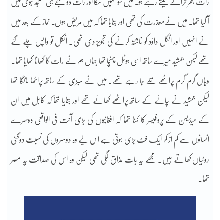
رات بھر خراٹے لیتے رہے ہو۔ میں سو نہیں سکا اور رات دو بجے ہی مسجد نبوی میں
آ گیا تھا۔ میں نے معذرت کی تھی اور بتایا تھا کہ میں مریض ہوں۔ نماز کے بعد میں
نے انہیں اور انکل داؤد کو ناشتہ کرنے کی تجویز دی تھی۔ انکل تو واپس چلے گئے
تھے لیکن جمشید میرے ساتھ اسی ہوٹل پہنچا تھا جہاں ہم نے رات کا کھانا کھایا تھا۔
وہاں گرم گرم پراٹھے تلے جا رہے تھے۔ میں نے سبزی کے ساتھ پراٹھا مانگا تھا
لیکن جمشید نے چائے کے ساتھ پراٹھے کھائے تھے اور بتایا تھا کہ کابل میں ان
کے میڈیسن کے پروفیسر کا کہنا تھا کہ افغانیوں کی بڑی آنت فی الواقعی دوسرے
انسانوں سے کم از کم ایک فٹ بڑی ہوتی ہے اس لیے وہ دوسروں کی نسبت دوگنی
روٹیاں کھاتے ہیں۔ مجھے یہ بات مذاق لگی تھی لیکن وہ اس کی صداقت پہ مصر
تھا۔