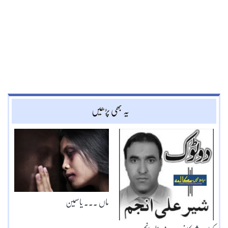
یہ بھی پڑھیں
ماں ۔۔۔ یاسمین