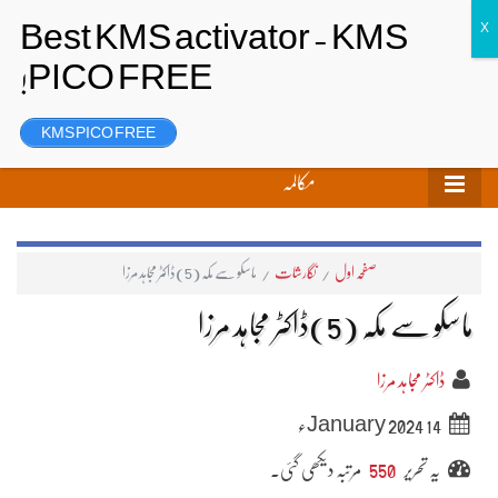
تحریر بھیجیں
لاگ ان
رجسٹر
KMS PICO FREE
مکالمہ
صفحہ اول
/
نگارشات
/
ماسکو سے مکّہ (5)ڈاکٹر مجاہد مرزا
ماسکو سے مکّہ (5)ڈاکٹر مجاہد مرزا
ڈاکٹر مجاہد مرزا
14 January 2024ء
یہ تحریر
550
مرتبہ دیکھی گئی۔