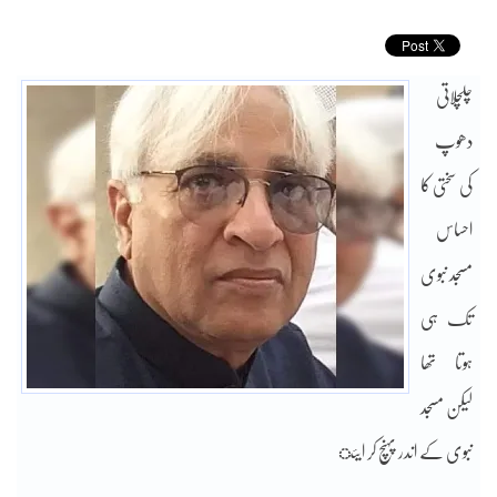
چلچلاتی
دھوپ
کی سختی کا
احساس
مسجد نبوی
تک ہی
ہوتا تھا
لیکن مسجد
نبوی کے اندر پہنچ کر ایئ