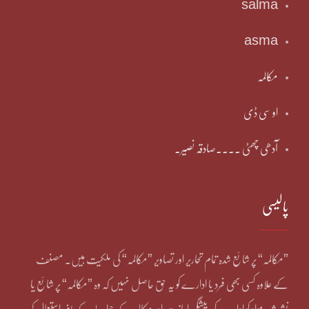
salma
asma
مکالمہ
او سی ڈی
آدھی چھٹی ۔۔۔۔صادقہ نصیر۔
پالیسی
”مکالمہ“ پر شائع شدہ تمام تحاریر اور تصاویر ”مکالمہ“ کی ملکیت ہیں۔ مصنف
کے علاوہ کسی بھی فرد یا ادارے کو یہ حق حاصل نہیں کہ وہ ”مکالمہ“ پر شائع یا