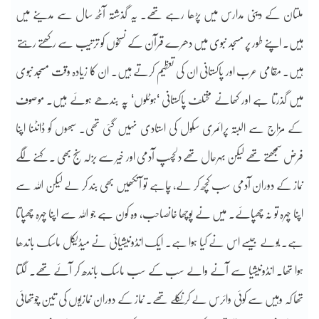
ملتان کے دینی مدارس میں پڑھا رہے تھے۔ یہ گذشتہ آٹھ سال سے مدینے میں
ہیں۔ اپنے طور پر مسجد نبوی میں دھرے قرآن کے نسخوں کو ترتیب سے رکھتے رہتے
ہیں۔ مقامی عرب اور پاکستانی ان کی تعظیم کرتے ہیں۔ ان کا زیادہ وقت مسجد نبوی
میں گذرتا ہے اور کھانے مختلف پاکستانی ‘ہوٹلوں‘ پہ بندھے ہوئے ہیں۔ موصوف
کے مزاج سے البتہ پرائمری سکول کی استادی نہیں گئی تھی۔ سبھوں کو ڈانٹنا اپنا
فرض سمجھتے تھے لیکن بہرحال تھے دلچسپ آدمی اور خیر سے بزلہ سنج بھی ۔ کہنے لگے
نماز کے دوران آدمی سب کچھ کر لے، چاہے تو آنکھیں بھی بند کر لے لیکن اللہ سے
اپنا چہرہ تو نہ چھپائے۔ میں نے پوچھا خانصاحب، وہ کون ہے جو اللہ سے اپنا چہرہ چھپاتا
ہے۔ بولے جیسے اس نے کیا ہوا ہے۔ ایک انڈونیشیائی نے میڈیکل ماسک باندھا
ہوا تھا۔ انڈونیشیا سے آنے والے سب کے سب ماسک باندھ کر آئے تھے۔ لگتا
تھا کہ وہیں سے کوئی وائرس لے کر نکلے تھے۔ نماز کے دوران نمازیوں کی تین چوتھائی