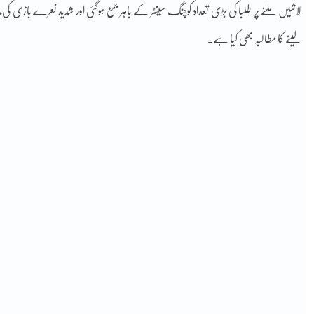
لاشیں ملنے پر طلبا کی بڑی تعداد کوچنگ سینٹر کے باہر جمع ہوگئی اور شدید نعرے بازی کی
لینے کا مطالبہ بھی کیا ہے۔