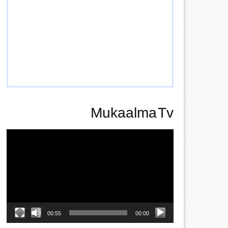
Mukaalma Tv
Video
Player
00:55
00:00