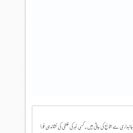
یرجانبداری سے شائع کی جاتی ہیں۔ کسی خبر کی غلطی کی نشاندہی فورا