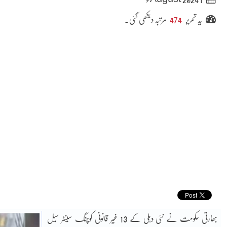
یہ تحریر
474
مرتبہ دیکھی گئی۔
بھارتی حکومت نے نئی دہلی کے 13 غیر قانونی کوچنگ سینٹر سیل