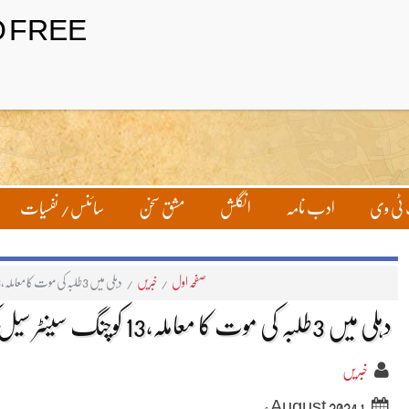
ٹی وی
ادب نامہ
انگلش
مشق سخن
سائنس/ نفسیات
صفحہ اول
/
خبریں
/
دہلی میں 3طلبہ کی موت کا معاملہ،13 کوچنگ سینٹر سیل کردیے گئے
دہلی میں 3طلبہ کی موت کا معاملہ،13 کوچنگ سینٹر سیل کردیے گئے
خبریں
1 August 2024ء