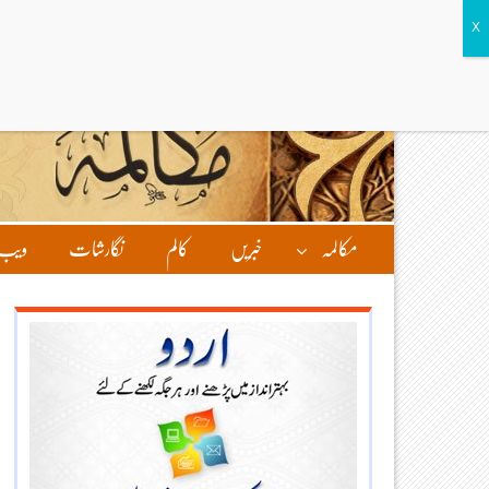
مکالمہ
خبریں
کالم
نگارشات
ویب 