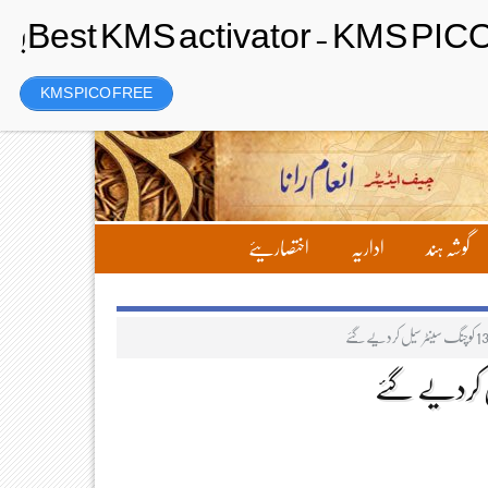
Saturday، 8 August 2026ء
تحریر بھیجیں
لاگ ان
رجسٹر
KMS PICO FREE
گوشہ ہند
اداریہ
اختصاریئے