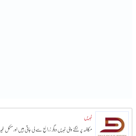
خبریں
مکالمہ پر لگنے والی خبریں دیگر زرائع سے لی جاتی ہیں اور مکمل غ