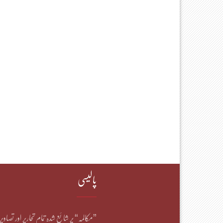
پالیسی
”مکالمہ“ پر شائع شدہ تمام تحاریر اور تصاو