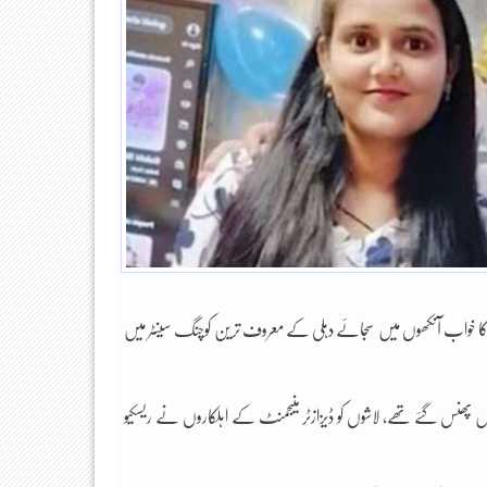
کا خواب آنکھوں میں سجائے دہلی کے معروف ترین کوچنگ سینٹر میں
پھنس گئے تھے، لاشوں کو ڈیزازٹر منیجمنٹ کے اہلکاروں نے ریسکیو