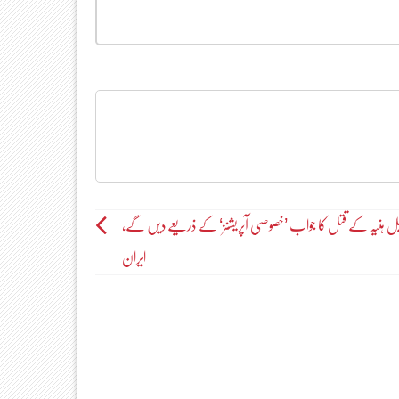
یل ہنیہ کے قتل کا جواب ’خصوصی آپریشنز‘ کے ذریعے دیں گے،
ایران