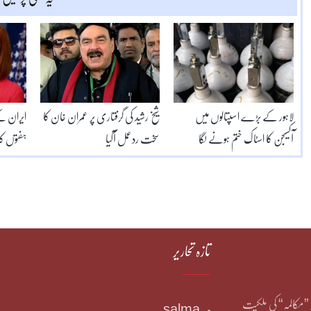
لاہور کے بڑے اسپتالوں میں
شیخ رشید کی گرفتاری پر عمران خان کا
ایران کے 
آکسیجن کا اسٹاک ختم ہونے لگا
سخت ردعمل آگیا
ہفتوں کا 
تازہ تحاریر
یر ”مکالمہ“ کی ملکیت
salma