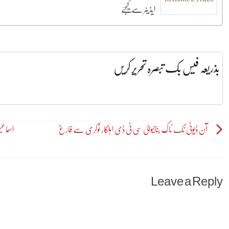
ایڈیٹر سے کیجئے
بذریعہ فیس بک تبصرہ تحریر کریں
Post
آن ڈیوٹی ٹک ٹاک بنانیوالی سی ٹی ڈی اہلکار نوکری سے فارغ
اسماع
navigation
Leave a Reply