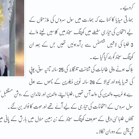
کردئیے۔
بھارتی میڈیا کا کہنا ہے کہ بھارت میں سول سروس کی ملازمتوں کے
لیے امتحان کی تیاری سلسلے میں کوچنگ سینٹر میں کلاسیں لینے والے
3 طلبا کی لاشیں بیسمنٹس سے برآمدہوئیں تھیں جس کے بعد ان
کوچنگ سینٹر کو بند کیا گیا ہے۔
ہلاک ہونے والی طالبات کی شناخت تلنگانہ کی 25 سالہ تانیہ سونی، یوپی
کی شریا یادو اور کیرالا کے 28 سالہ نوین ڈیلورین کے ناموں سے ہوئی
ہےجو غریب والدین کی واحد آس تھیں ،طلبا اپنے، والدین اور خاندان کے روشن مستقبل 
سول سروس کے امتحانات کی تیاری کے لیے آئے تھے اور موت کا نوالہ بن گئے۔
تینوں طلبا نئی دہلی کے معروف کوچنگ سینٹر کے زیر زمین منزل میں بارش کے پانی میں 
آپریشن کے دوران نکالا۔