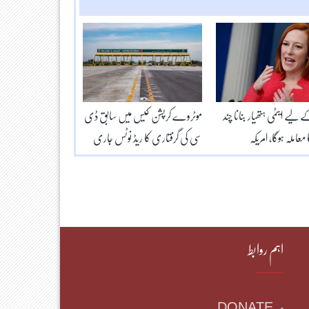
لیے ایٹمی ہتھیار بنانا چند
موٹروے کرپشن کیس میں سابق ڈی
معاملہ ہوگا، امریکہ
سی کی گرفتاری کا ریڈ نوٹس جاری
اہم روابط
DONATE