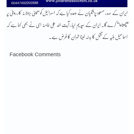
ایران کے صدر مسعود پزشکیان نے وعدہ کیا ہے کہ اسرائیل کو “اپنی بزدلانہ کارروائی پر
پچھتاوا” کرے گا۔ ایران کے سپریم لیڈر آیت اللہ علی خامنہ ای نے بھی کہا ہے کہ
اسماعیل ہنیہ کے قتل کا بدلہ لینا تہران کا فرض ہے۔
Facebook Comments