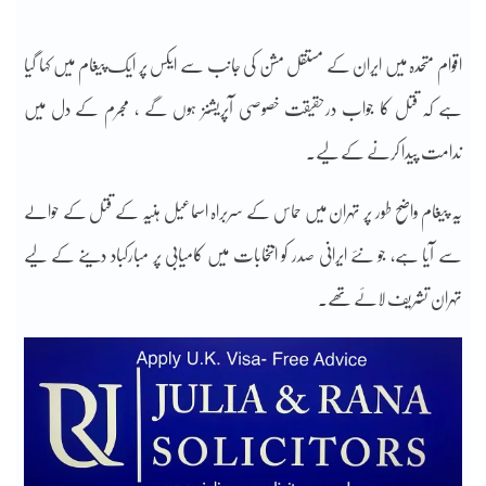
اقوام متحدہ میں ایران کے مستقل مشن کی جانب سے ایکس پر ایک پیغام میں کہا گیا
ہے کہ قتل کا جواب درحقیقت خصوصی آپریشنز ہوں گے ، مجرم کے دل میں
ندامت پیدا کرنے کے لیے۔
یہ پیغام واضح طور پر تہران میں حماس کے سربراہ اسماعیل ہنیہ کے قتل کے حوالے
سے آیا ہے، جو نئے ایرانی صدر کو انتخابات میں کامیابی پر مبارکباد دینے کے لیے
تہران تشریف لائے تھے۔