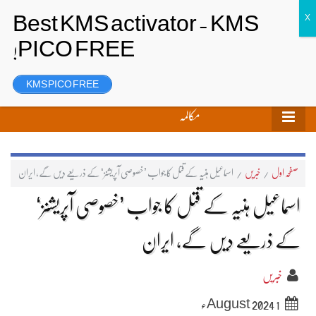
تحریر بھیجیں
لاگ ان
رجسٹر
KMS PICO FREE
مکالمہ
صفحہ اول
/
خبریں
/
اسماعیل ہنیہ کے قتل کا جواب ’خصوصی آپریشنز‘ کے ذریعے دیں گے، ایران
اسماعیل ہنیہ کے قتل کا جواب ’خصوصی آپریشنز‘
کے ذریعے دیں گے، ایران
خبریں
1 August 2024ء