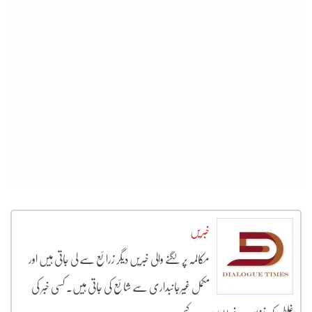
خبریں
مکالمہ پر لگنے والی خبریں دیگر زرائع سے لی جاتی ہیں اور
مکمل غیرجانبداری سے شائع کی جاتی ہیں۔ کسی خبر کی