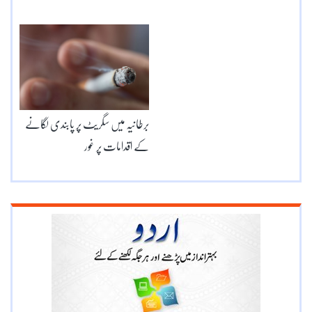
برطانیہ میں سگریٹ پر پابندی لگانے
کے اقدامات پر غور