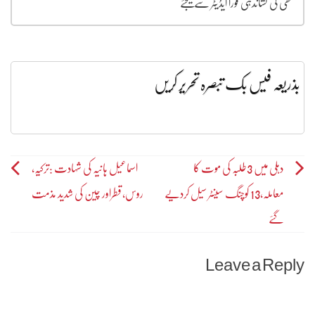
غلطی کی نشاندہی فورا ایڈیٹر سے کیجئے
بذریعہ فیس بک تبصرہ تحریر کریں
Post
دہلی میں 3طلبہ کی موت کا
اسماعیل ہانیہ کی شہادت :ترکیہ،
معاملہ،13 کوچنگ سینٹر سیل کردیے
روس،قطراور چین کی شدید مذمت
navigation
گئے
Leave a Reply