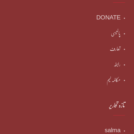
DONATE
پالیسی
تعارف
رابطہ
مکالمہ ٹیم
تازہ تحاریر
salma