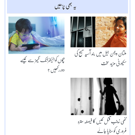
یہ بھی پڑھیں
ملتان ویمن جیل میں بند آسیہ مسیح کی
بچوں کو الیکٹرانک گیمز سے کیسے
سکیورٹی مزید سخت
دوررکھیں ؟
ننھی زینب قتل کیس کا فیصلہ سترہ
فروری کو سنایا جائے