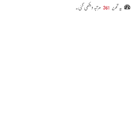
یہ تحریر
361
مرتبہ دیکھی گئی۔