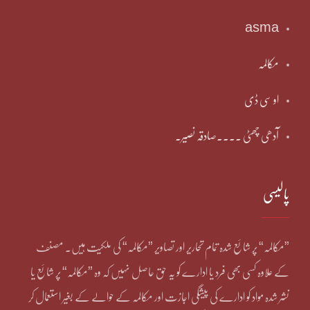
asma
مکالمہ
او سی ڈی
آدھی چھٹی ۔۔۔۔صادقہ نصیر۔
پالیسی
”مکالمہ“ پر شائع شدہ تمام تحاریر اور تصاویر ”مکالمہ“ کی ملکیت ہیں۔ مصنف
کے علاوہ کسی بھی فرد یا ادارے کو یہ حق حاصل نہیں کہ وہ ”مکالمہ“ پر شائع یا
نشر شدہ مواد کو ادارے کی پیشگی اجازت اور مکالمہ کے حوالے کے بغیر استعمال کر