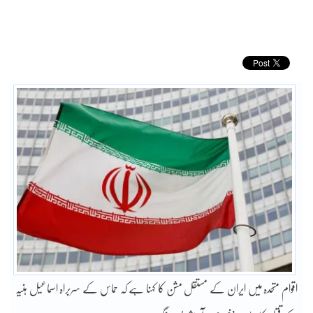
اقوام متحدہ میں ایران کے مستقل مشن کا کہنا ہے کہ حماس کے سربراہ اسماعیل ہنیہ