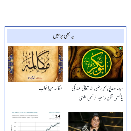
یہ بھی پڑھیں
سیدنا صدیقِ اکبر رضی اللہ تعالیٰ عنہ کی
مکالمہ میرا خواب
پالیسی تقریر/سعید الرحمن علوی