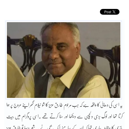
یہ اسی کی دھائی کا واقعہ ہے کہ جب مرحوم طارق عزیز کا شو نیلام گھر اپنے عروج پر ہوا
کرتا تھا اور لوگ بڑی دلچسپی سے دیکھا اور سنا کرتے تھے ۔اسی پروگرام میں بیت
بازی کا مقابلہ جاری تھا کہ ان کے سامنے ایک بچی نے یہ شعر پڑھا تو طارق عزیز