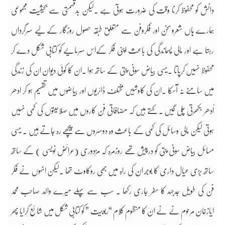
دانش کو محفوظ کرنا وقت کی ضرورت ہوتی ہے ۔لیکن بدقسمتی سے بحیثیت مجموعی
ہمارے ہاں شعروسخن اور فکروفن سے متعلق طبقہ حصول روزگار کے لیے سرگرداں
رہتا ہے اور مالی پسماندگی کی باعث اپنی فکر کےاس سرمایے کو کتابی شکل دے کر
محفوظ نہیں کرپاتا ۔یہی بیاض سونی پتی کے ساتھ ہوا ۔ان کا کوئی دیوان ان کی زندگی
میں سامنے نہ آسکا ۔ان کی کاوشیں مختلف ڈائریوں اور بیاضوں میں تقسیم ہو کر ادھر
اُدھر بکھرتی چلی گیں ۔ کہتے ہیں کہ مضافاتی فن کاروں میں صلاحیتوں کی کمی نہیں
ہوتی لیکن مالی وسائل کی کمی کے باعث وہ دوسروں سے پیچھے رہ جاتے ہیں ۔ یہی
مسائل بیاض سونی پتی کو درپیش تھے روزمرہ کہ مزدوری (عرائض نویسی ) کے ساتھ
ساتھ بڑی عیال داری کا بوجھ ان کی راہ میں بھی روکاوٹ تھا ۔لیکن انہوں نے فکر
فن کی طویل جدجہد کا سفر جاری رکھا ۔ سب سے پہلے میرے والد صاحب محمد
ایازخان مرحوم نے نے ان کا منظوم کلام “ربوبیت ” کو کتابی شکل میں شائع کرایا پھر