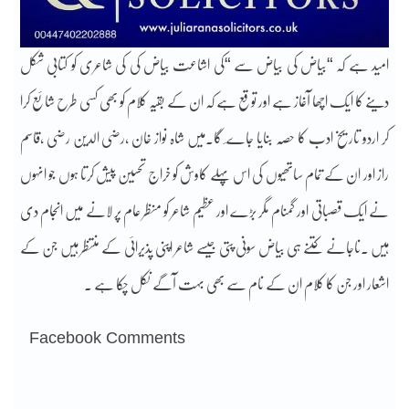
امید ہے کہ “بیاض کی بیاض سے “کی اشاعت بیاض کی کی شاعری کو کتابی شکل
دینے کا ایک اچھا آغاز ہے اور توقع ہے کہ ان کے بقیہ کلام کو بھی کسی طرح شائع کرا
کر اردو تاریخ ادب کا حصہ بنایا جاے ٔ گا۔میں شاہ نواز خان ،رضی الدین رضی ،قاسم
راز اور ان کے تمام ساتھیوں کی اس پہلے کاوش کو خراج تحسین پیش کرتا ہوں جو انہوں
نے ایک قصباتی اور گمنام مگر بڑے اور عظیم شاعر کو منظر عام پر لانے میں انجام دی
ہیں ۔ناجانے کتنے ہی بیاض سونی پتی جیسے شاعر اپنی پذیرائی کے منتظر ہیں جن کے
اشعار اور جن کا کلام ان کے نام سے بھی بہت آگے نکل چکا ہے ۔
Facebook Comments