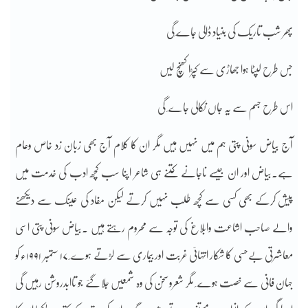
پھر شب تاریک کی بنیاد ڈالی جاے ٔگی
جس طرح لپٹا ہوا جھاڑی سے کپڑا کھنچ لیں
اس طرح جسم سے یہ جاں نکالی جاے ٔ گی
آج بیاض سونی پتی ہم میں نہیں ہیں مگر ان کا کلام آج بھی زبان زد خاص وعام
ہے۔بیاض اور ان جیسے ناجانے کتنے ہی شاعر اپنا سب کچھ ادب کی خدمت میں
پیش کرکے بھی کسی سے کچھ طلب نہیں کرتے لیکن مفاد کی عینک سے دیکھنے
والے صاحب اشاعت وابلاغ کی توجہ سے محروم رہتے ہیں ۔بیاض سونی پتی اسی
معاشرتی بےحسی کا شکار انتہائی غربت اور بیماری سے لڑتے ہوے ٔ ۱۷ ستمبر ۱۹۹۱ء کو
جہان فانی سے خصت ہوے ٔ مگر شعروسخن کی وہ شمعیں جلا گئے جو تاابدروشن رہیں گی