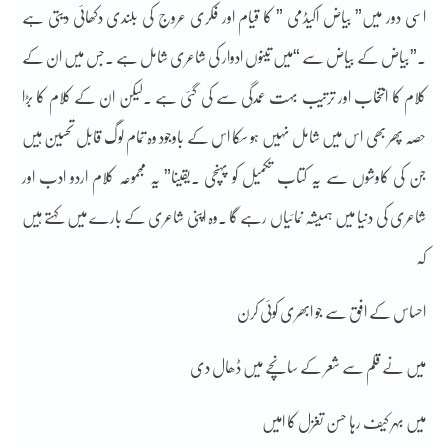
اسی دور میں” بیاض اکیڈمی ” کا قیام اور فکری عروج کی بلندی دکھائی دیتی ہے
۔”بیاض کے بیاض سے “میں تینوں ادوار کی شاعری شامل ہے ۔جس میں ان کے
کلام کا انتخاب اور ترتیب بہت عمدگی سے کی گئی ہے ۔لیکن ان کے کلام کا بڑا
حصہ پھر بھی اس میں شامل نہیں ہو سکا اس کے باوجود وہ تمام لوگ قابل تحسین ہیں
جن کی کاوشوں سے یہ کتاب تکمیل کو پہنچی ۔یقینا” یہ مجموعہ کلام اردو ادب اور
شاعری کی دنیا میں ہمیشہ نمائیاں رہے گا ۔وہ اپنی شاعری کے بارے میں کہتے ہیں
کہ
احساس کے افق سے جو ابھری کوئی کرن
میں نے قلم سے شعر کے سانچے میں ڈھال دی
میں بہر کیف رہا حسن تغزل کا امیں