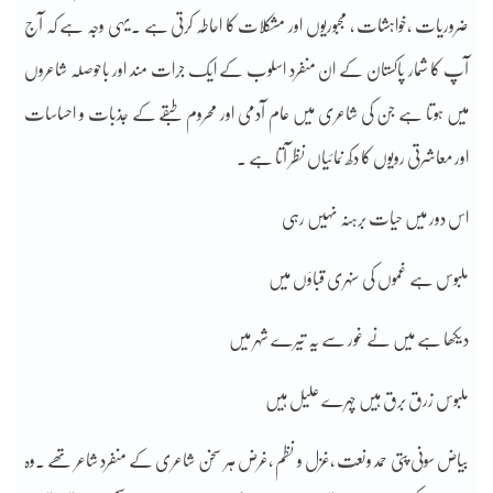
ضروریات ،خواہشات ، مجبوریوں اور مشکلات کا احاطہ کرتی ہے ۔یہی وجہ ہے کہ آج
آپ کا شمار پاکستان کے ان منفرد اسلوب کے ایک جرات مند اور باحوصلہ شاعروں
میں ہوتا ہے جن کی شاعری میں عام آدمی اور محروم طبقے کے جذبات و احساسات
اور معاشرتی رویوں کا دکھ نمائیاں نظر آتا ہے ۔
اس دور میں حیات برہنہ نہیں رہی
ملبوس ہے غموں کی سنہری قباؤں میں
دیکھا ہے میں نے غور سے یہ تیرے شہر میں
ملبوس زرق برق ہیں چہرے علیل ہیں
بیاض سونی پتی حمد ونعت ،غزل و نظم ،غرض ہر سخن شاعری کے منفرد شاعر تھے ۔وہ