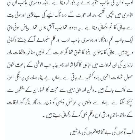
ادب کو ان کی جانب متوجہ ہونے پر مجبور کر دیتا ہے ۔جبکہ دوسری جانب ان کی
شاعری میں چھپی تقسیم ہند اور ہجرت کے درد ناک المیے کی بےچینی اورسونی پت
سے جدائی کا غم دکھائی دیتا ہے ۔یہ وہ دور تھا جب آتش جواں تھا ۔بیاض سونی پتی
ایک جانب غم روزگار اور دوسری جانب ادب اور قلم سنبھالے آگے بڑھتے دکھائی
دیتے ہیں ۔جوانی کا پہلوان بننے کا شوق تھا مگر ہجرت کے خونیں مناظر ،واقعات ،اور
خاندان کی ان فسادات میں تباہی کا گہرا اثر اور پھر جذبہ حب الوطنی کے باعث شوق
حصول شہادت انہیں جہاد کشمیر لے جاتی ہے۔جہاں بے پناہ بہادری پر جنگی اعزاز
سے نوازے جاتے ہیں ۔وطن اور اپنی زمین سے محبت کا اظہار ان کے لفظوں سے
ٹپکنے لگتا ہے ۔جہاد سے واپسی پر عرائض نویسی کو ذریعہ روزگار بناکر گزر اوقات
کےساتھ ساتھ پرورش لوح وقلم بھی کرتے دکھائی دیتے ہیں ۔
اب تو ہوں گی بےتحاشا پتھروں کی بارشیں