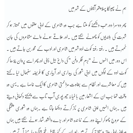
ہم نے پھینکا پہلا پتھر آئینوں کے شہر میں
پھر دوسرا دور تب دیکھنے کو ملتا ہے جب وہ شاعری کے ادبی حلقوں میں ممتاز ہو کر
شہرت کی بلندیوں کو چھونے لگتے ہیں ۔اور علاقے ہونے والے مشاعروں کی جان
ٹھہرتے ہیں ۔ رفتہ رفتہ کوٹ ادو شہر میں شاعری اور ادب کے محور بن جاتے ہیں ۔
اس دور میں انہوں نے “بزم فکر وفن ” کی داغ بیل ڈالی اورپھر اسے پروان چڑھا کر
کوٹ ادو کے لوگوں میں ادبی شعور کی بیداری اور آبیاری کا فریضہ سنبھال لیا ۔کہتے
ہیں کہ معاشرے اور نظام سے بغاوت مزاحمتی شاعری کا ایک خاصا ہے ۔یہی وہ
وقت تھا جب ان کے اشعار مین باغیانہ تیور پوری آب تاب سے چمکتے دکھائی دیتے
ہیں ۔جہاں انہیں اپنی شاعری پر ناز کرتے دیکھا جاتا ہے ۔جہاں وہ شعوری پختگی
کے عروج چھو کر اپنے دور کے نمائندہ شاعر اور بڑے دانشور شمار ہونے لگتے ہیں جہاں
وہ اپنی ادبی حلقہ وسیع تر کرتے ہیں اور ان کے کئی قابل فخر شاگرد سامنے آتے ہیں ۔