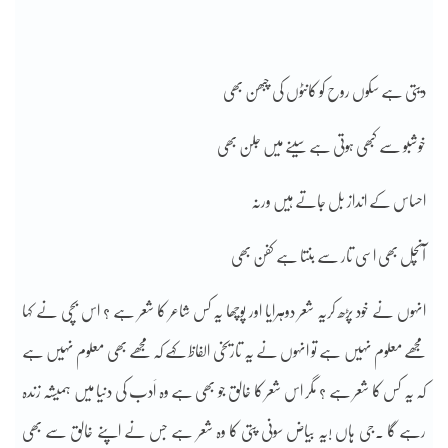
دیتی ہے سکوں روح کو کانٹوں کی چبھن بھی
خوشبو سے کبھی ہوتی ہے سینے میں جلن بھی
احساس کے انداز بل جاتے ہیں ورنہ
آنچل بھی اسی تار سے بنتا ہے کفن بھی
انہوں نے خود پڑھ کریہ شعر دوہرایا اور پوچھا یہ کس شاعر کا شعر ہے ؟ اس بچی نے کہا
مجھے معلوم نہیں ہے تو انہوں نے یہ تاریخی الفاظ کہے کہ مجھے بھی معلوم نہیں ہے
کہ یہ کس کا شعر ہے ؟ مگر اس شعر کا خالق جو بھی ہے وہ اَدب کی دنیا میں ہمیشہ زندہ
رہے گا ۔جی ہاں !یہ بیاض سونی پتی کا وہ شعر ہے جس نے اپنے خالق سے بھی