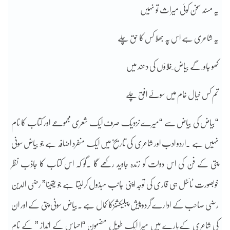
یہ مسند سخن کوئی میراث تو نہیں
یہ شاعری ہے اس پہ بھلا کس کا حق چلے
کھو جاو ٔ گے بیاض ؔ خلاؤں کی دھند میں
تم کس خیال خام میں سوۓ افق چلے
“بیاض کی بیاض سے “میرے نزدیک صرف ایک شعری مجموعے اور کتاب کا نام
نہیں ہے ۔اردو ادب اور شاعری کی تاریخ میں ایک منفرد اضافہ ہے جو بیاض سونی
پتی کے فن کی اس دولت کو زندہ جاوید رکھے گا ۔گو کہ اس کتاب کا جاذب نظر
خوبصورت ٹائٹل ہی قاری کی توجہ اپنی جانب مبذول کرلیتا ہے جو یقینا” رضی الدین
رضی صاحب کے ادارے گردوپیش پبلیکشنزکا کمال ہے ۔بیاض سونی پتی کے اور ان
کی شاعری کےبارے میں میرا ایک طویل مضمون “احساس کے انداز ” کے نام