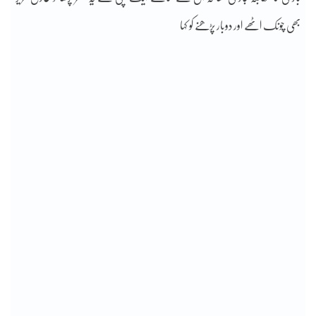
بھی چونک اٹھے اور دوبار پڑھنے کو کہا