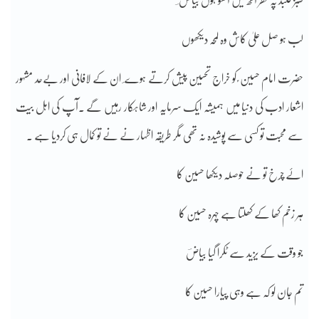
سبز گنبد پہ نظر آنکھ میں آنسو ہوں بیاض ؔ
لب ہو صل علیٰ کاش وہ لمحہ دیکھوں
حضرت امام حسین ؑ کو خراج تحسین پیش کرتے ہوے ٔ ان کے لافانی اور بےحد مشہور
اشعار ادب کی دنیا میں ہمیشہ ایک سرمایہ اور شاہکار رہیں گے ۔آپ کی اہل بیت
سے محبت تو کسی سے پوشیدہ نہ تھی مگر طریقہ اظہار نے نے تو کمال ہی کردیا ہے ۔
اۓ چرخ تو نے حوصلہ دیکھا حسین کا
ہر زخم کھا کے کھلتا ہے چہرہ حسین کا
جو وقت کے یزید سے ٹکرا گیا بیاضؔ
تم جان لو کہ ہے وہی پیارا حسین کا