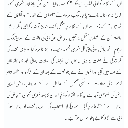
ان کے کلام کو اپنی کتاب “یادگار ” کا حصہ بنایا ۔لیکن کوئی باضابطہ شعری مجموعہ
شائع نہ ہوسکا ۔ہمارے چچا نیاز کوکب مرحوم نے “احساس کے انداز ” اور آئینوں کے
شہر میں ” کے نام سے ان کے کلام پر مشتمل کتب شائع تو ضرور کرائیں مگر وہ بھی
خالصتا”ان کے اشعار پر مشتمل نہ تھیں ۔بیاض سونی پتی کی وفات کے بعد نیازکوکب
مرحوم نے بیاض سونی پتی ککی شعری مجموعہ ترتیب دینے کا عزم کیا اور بڑی محنت کی
مگر زندگی نے مہلت نہ دی ۔ یوں اس فریضہ کی سعادت بھائی محمد شاہ نواز خان
کےحصہ میں آئی اور انہوں نے بےپناہ محنت کے بعد ان کے شاگرد اور مشہور شاعر
قاسم راز کی معاونت سے اسکی تکمیل کے مراحل طے کئے اور جناب رضی الدین
رضی کی خصوصی توجہ سے یہ کام اختتام کو پہنچا اور ان کا پہلا شعری مجموعی ” بیاض کی
بیاض سے ” منظر عام پر آیا ۔جسے دیکھ ان اصحاب کی بےپناہ محنت اور بیاض سونی
پتی سے لگاو ُ کا بےپناہ احساس ہوتا ہے ۔