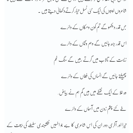
شاعروں ادیبوں کی ایک نئی نسل تیار کرتےدکھائی دیتے ہیں ۔
جس قدر دیکھو گے تم کون ومکاں کے دائرے
اس قدر بڑھ جائیں گے وہم وگماں کے دائرے
زیست کے تالاب میں گرتے رہیں گے سنگ غم
پھیلتے جائیں گے انساں کی فغاں کے دائرے
وہ خلا کے ایک نقطے میں ہیں گم ہم نے بیاض ؔ
طے کئے چشم زدن میں آسماں کے دائرے
تیرا اور آخری دور ان کی اس شاعری کا ہے جو انہیں نقشبندی سلسلے کی بیعت کے