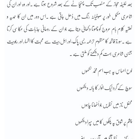
بعد خلیفہ مجاز کے منصب تک پہنچا نے کے بعد شروع ہوتا ہے ۔اور وہ اور ان کی
شاعری مکمل طور پر صوفیانہ رنگ میں ڈھل جاتی ہے ۔اس دور میں ان کا حمدیہ و
نعتیہ کلام بام عروج کو چھوتا دکھائی دیتا ہے جو ان کے روحانی جذبات کی عکاسی کرتا
ہے ۔سورۃ فاتحہ کا منظوم ترجمہ ،نبی پاک ؐ اور اہل بیت سے محبت کا اظہار اور ربوبیت
جیسی شاعری بہت کم دیکھنے کو ملتی ہے ۔
لوح احساس پہ جب اسم محمؐد لکھوں
سوچ کے گرد ایک انوار کا ہالہ دیکھوں
محفل ناز میں نظریں جو اُٹھانا چاہوں
چشم پر شوق پہ پلکوں کا میں پہرا دیکھوں