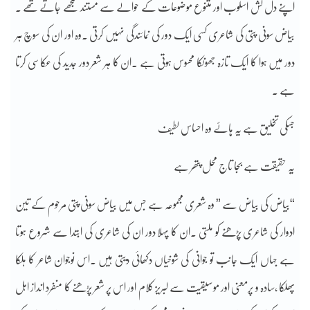
اپنے دل کش اسلوب اور متنوع موضوعات کے حوالے سے مستند سمجھے جاتے تھے ۔
بیاض سونی پتی کی شاعری کسی ایک دور کی نمائندگی نہیں کرتی ۔وہ اور ان کی سوچ ہر
دور میں ہوا کا ایک تازہ جھونکا محسوس ہوتی ہے ۔ان کا ہر شعر دور جدید کی عکاسی کرتا
ہے ۔
جسکی تخلیق ہے یہ ہاۓ وہ احساس لطیف
یہ حقیقت ہے بجا تاج محل پتھر ہے
“بیاض کی بیاض سے ” وہ شعری مجموعہ ہے جس میں بیاض سونی پتی مرحوم کے تین
ادوار کی شاعری پڑھنے کو ملتی ۔ان کا پہلا دور ان کی شاعری کی ابتدا سے شروع ہوتا
ہے جہاں ایک جانب تو جوانی کی شوخیاں دکھائی دیتی ہیں ۔اس نوجوان شاعر کا ہلکا
پھلکا ،سادہ و پرمعنی اور موسیقیت سے لبریز کلام اور اس پر شعر پڑھنے کا منفرد انداز اہل