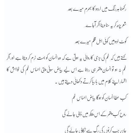
رکھنا ہررنگ میں اردو کا بھرم میرے بعد
شعر پڑھ کر یہ سنا دینا اگر آجاے ٔ
کوٹ ادومیں کوئی اہل قلم میرے بعد
کہتے ہیں کہ غم کی بڑی کاروائی یہ ہوتی ہے کہ وہ انسان کو بہت نرم کر دیتا ہے اور اگر
غم نہ ہو تو انسان پتھر ہی رہتا ہے اس لیے بیاض سونی پتی احساس غم کی خواہش کا
اظہار اپنے کلام میں بارہا کرتے دکھائی دیتے ہیں ۔
کب عطا انسان کو ہوگا بیاض احساس غم
روح کب پتھر کے اس پیکر میں ڈالی جاۓ گی
جان جب کرنوں کی رگ سے نکالی جاۓ گی