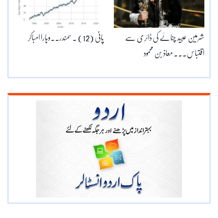
شرمین عبید چنائے کی ڈائری سے
پانی (12) ۔ سمندر۔۔وہارا امباکر
اقتباس۔۔۔ معاذ بن محمود