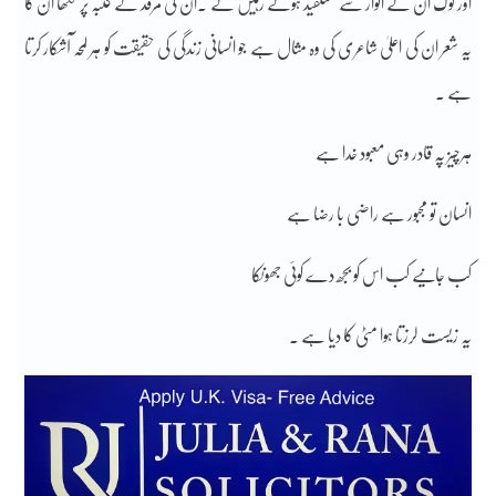
اور لوگ ان کے انوار سے مستفید ہوتے رہیں گے ۔ان کی مرقد کے کتبہ پر لکھا ان کا
یہ شعر ان کی اعلیٰ شاعری کی وہ مثال ہے جو انسانی زندگی کی حقیقت کو ہر لمحہ آشکار کرتا
ہے ۔
ہرچیز پہ قادر وہی معبود خدا ہے
انسان تو مجبور ہے راضی با رضا ہے
کب جانیے کب اس کو بجھ دے کوئی جھونکا
یہ زیست لرزتا ہوا مٹی کا دیا ہے ۔