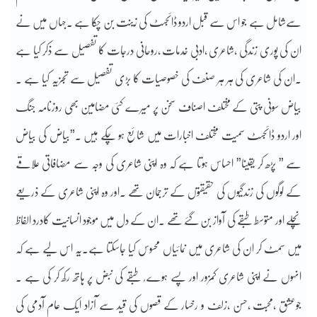
سےشامل ہے جو اس سے قبل اردو ڈائجسٹ کی زینت بن چکا ہے ۔جہاں میں نے
ان کی پوری زندگی ،شاعری ،ادبی خدمات ،روحانی درجات کا تفصیل سے ذکر کیا ہے
۔ان کی شاعری کی ہر ہر صنف کی خصوصیات کا بڑی تفصیل سے تجزیہ کیا ہے ۔
بیاض سونی پتی کے مختلف اصناف سخن پر میرے کئی مضامین بھی روزنامہ جنگ
اور اردو ڈائجسٹ سمیت مختلف اخبارات میں شائع ہو چکے ہیں ۔”بیاض کی بیاض
سے ” پڑھ کر یقینا” احساس ہوتا ہے کہ وہ اپنی شاعری کی وجہ سے مضافاتی علاقے
کے لوگوں کی زندگیوں کی حقیقتوں کے ترجمان تھے ۔اور وہ اپنی شاعری کے ذریعے
نچلے اور متوسط طبقے کی آواز بن گئے تھے ۔ان کے دل میں موجود انسانیت کادرد الفاظ
میں سمٹ کر ان کی شاعری میں نمائیاں محسوس کیا جاسکتا ہے۔یہ اس لیے ہے کہ
انہوں نے اپنی شاعری کمزور اور پسے ہوے ُ طبقے کی نبض پر ہاتھ رکھ کر کی ہے ۔
جوعشق ،محبت ،حسن ،زلف و رخسار کے قصوں کی قید سے آزاد ایک عام آدمی کی