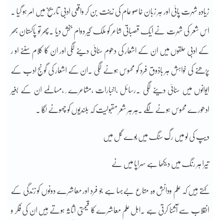
زیادہ شہرت پائی اور ہر زبان خاصو عام کی زینت بن کر واقعی ادبی تاریخ میں امر ہو گیا ۔
اس شعر کی شہرت نے ایک قصباتی شاعر کو ملک گیر دوام بخش دیا ۔پھر تو پاکستان بھر
کے ادبی حلقوں میں ان کے اشعار کی دھوم سنائی دینے لگی اور ان کا کلام سننے او ر
پڑھنے کی خواہش ہر باذوق فرد کو محسوس ہونے لگی ۔ان کے اشعار کی گونج ادب کے
ایوانوں میں سنائی دینے لگی ۔رسائل ،اخبارات ،مشاعرے ٔ ،مسالمے ان کے بغیر
ادھورے محسوس ہونے لگے ۔ہر ہر شعر مقبولیت کہ بلندیوں کو چھونے لگا ۔
دیپ کی لو میں رگ سنگ میں بوے گل میں
تیرا ہر رنگ میں دیکھا ہے سراپا میں نے
کہتے ہیں کہ علم ودانش وہ متاع بےبہا ہے جو فرد اور معاشرے دونوں کو زندگی کے
انقلاب سے آشنا کرتی ہے ۔اہل علم معاشرے کا قیمتی اثاثہ ہوتے ہیں ان کی فکر و