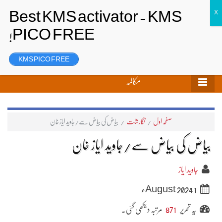
تحریر بھیجیں
لاگ ان
رجسٹر
KMS PICO FREE
مکالمہ
صفحہ اول
/
نگارشات
/
بیاض کی بیاض سے/جاوید ایاز خان
بیاض کی بیاض سے/جاوید ایاز خان
جاوید ایاز
1 August 2024ء
یہ تحریر
871
مرتبہ دیکھی گئی۔