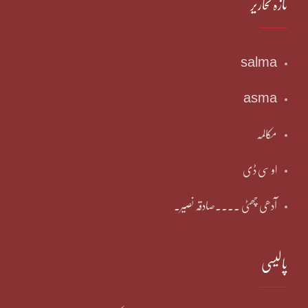
تازہ تحاریر
salma
asma
مکالمہ
او سی ڈی
آدھی چھٹی ۔۔۔۔صادقہ نصیر۔
پالیسی