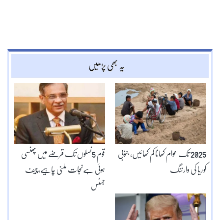
یہ بھی پڑھیں
2025 تک عوام کھانا کم کھائیں، جنوبی
قوم 5نسلوں تک قرضے میں پھنسی
کوریا کی وارننگ
ہوئی ہےنجات ملنی چاہیے،چیف
جسٹس