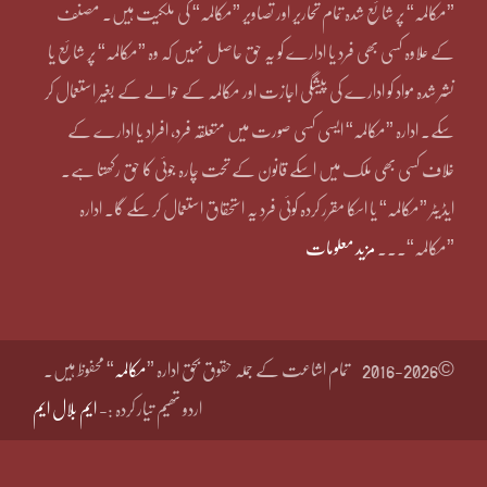
”مکالمہ“ پر شائع شدہ تمام تحاریر اور تصاویر ”مکالمہ“ کی ملکیت ہیں۔ مصنف
کے علاوہ کسی بھی فرد یا ادارے کو یہ حق حاصل نہیں کہ وہ ”مکالمہ“ پر شائع یا
نشر شدہ مواد کو ادارے کی پیشگی اجازت اور مکالمہ کے حوالے کے بغیر استعمال کر
سکے۔ ادارہ ”مکالمہ“ ایسی کسی صورت میں متعلقہ فرد، افراد یا ادارے کے
خلاف کسی بھی ملک میں اسکے قانون کے تحت چارہ جوئی کا حق رکھتا ہے۔
ایڈیٹر ”مکالمہ“ یا اسکا مقرر کردہ کوئی فرد یہ استحقاق استعمال کر سکے گا۔ ادارہ
”مکالمہ“۔۔۔
مزید معلومات
©2016-2026
تمام اشاعت کے جملہ حقوق بحق ادارہ ”
مکالمہ
“ محفوظ ہیں۔
اردو تھیم تیار کردہ :-
ایم بلال ایم