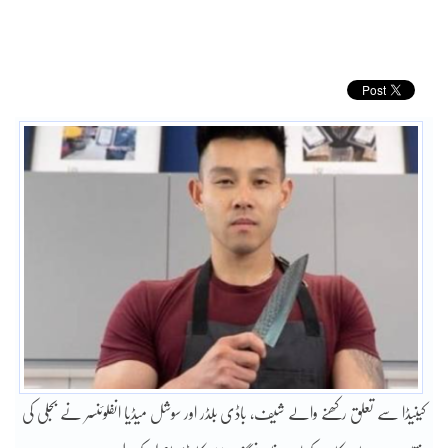
کینیڈا سے تعلق رکھنے والے شیف، باڈی بلڈر اور سوشل میڈیا انفلوئنسر نے بجلی کی