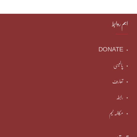
اہم روابط
DONATE
پالیسی
تعارف
رابطہ
مکالمہ ٹیم