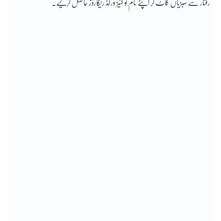
رفتار سے سبزیاں کاٹ کر اپنے نام نو گنیز ورلڈ ریکارڈز حاصل کرلیے۔