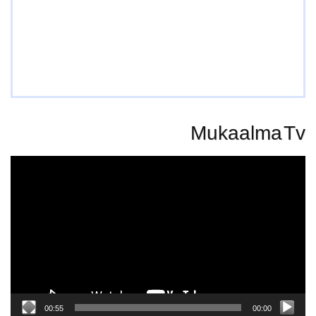
Mukaalma Tv
Video
Player
00:55
00:00