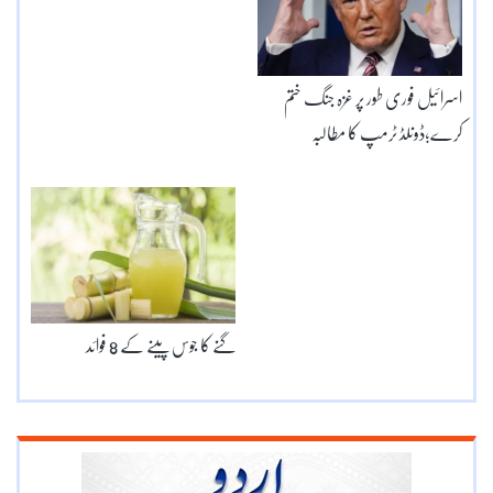
اسرائیل فوری طور پر غزہ جنگ ختم
کرے؛ڈونلڈ ٹرمپ کا مطالبہ
گنے کا جوس پینے کے 8 فوائد