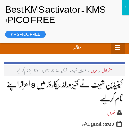
تحریر بھیجیں
لاگ ان
رجسٹر
KMS PICO FREE
مکالمہ
صفحہ اول
/
خبریں
/
کینیڈین شیف نے گنیز ورلڈ ریکارڈز میں 9 اعزاز اپنے نام کرلیے
کینیڈین شیف نے گنیز ورلڈ ریکارڈز میں 9 اعزاز اپنے
نام کرلیے
خبریں
3 August 2024ء