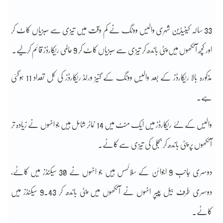
33 سالہ کینیڈین شہری والیس وونگ نے کم وقت میں تیزی سے سبزیاں کاٹ کر
اور کچھ آنکھوں میں پٹی باندھ کر تیزی سے سبزیاں کاٹ کر 9 عالمی ریکارڈز قائم کرلیے۔
مذکورہ بالا ریکارڈز کے بعد والیس وونگ کے گنیز ورلڈ ریکارڈز کی کُل تعداد 11 ہوگئی
ہے۔
والیس کے نئے ریکارڈز میں ایک منٹ میں 14 ٹماٹر شامل ہیں جو انہوں نے زیادہ تر
آنکھوں پر پٹی باندھ کر بجلی کی تیزی سے کاٹے۔
دوسری جانب 9 اجوائن کے سلائسسں ہیں جو انہوں نے 30 سیکنڈز میں کاٹے،
دوسری طرف بیل پیپر انہوں نے آنکھوں میں پٹی باندھ کر 9.43 سیکنڈز میں
کاٹے۔