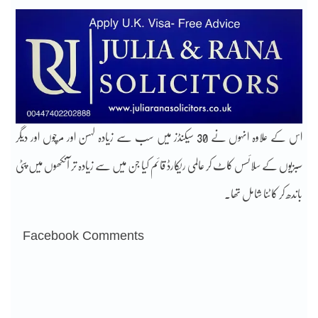
اس کے علاوہ انہوں نے 30 سیکنڈز میں سب سے زیادہ لہسن اور مرچوں اور دیگر
سبزیوں کے سلائسس کاٹ کر عالمی ریکارڈ قائم کیا جن میں سے زیادہ تر آنکھوں میں پٹی
باندھ کر کاٹنا شامل تھا۔
Facebook Comments