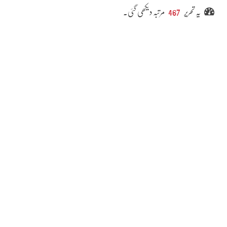
یہ تحریر
467
مرتبہ دیکھی گئی۔