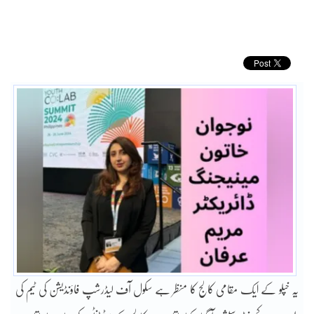
یہ خپلو کے ایک مقامی کالج کا منظر ہے سکول آف لیڈرشپ فاؤنڈیشن کی ٹیم کی