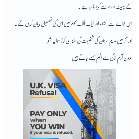
کے پلیٹ فارم سے کیا جا رہا ہے۔
اس حوالے سے انشاء اللہ ایک الگ کالم میں اس کی تفصیل بیان کریں گے۔
اور آخر میں مریم عرفان کی شخصیت کی عکاسی کرتا ہوا یہ شعر
عروج آدم خاکی سے انجم سہمے جاتے ہیں