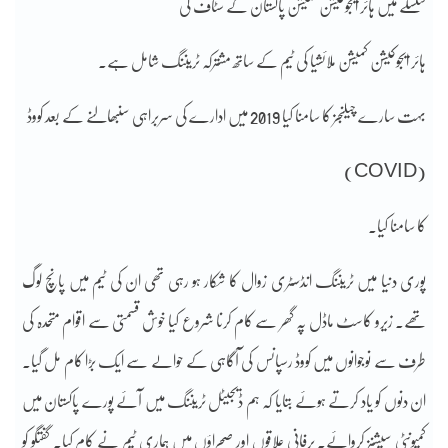
سلسلے میں ہائر ایجوکیشن کمیشن پاکستان کے سٹاف کی
ہائر ایجوکیشن کمیشن ملائشیا کی ٹیم کے ساتھ مشترکہ ٹریننگ شامل ہے۔
بہت سارے چیلنجز کا سامنا کیا 2019 میں ادارے کی سربراہی سنبھالنے کے بعد کووڈ
(COVID)
کا سامنا کیا۔
پوری دنیا میں ٹریننگ انڈسٹری زوال کا شکار ہو رہی تھی ان کی ٹیم میں پانچ لوگ
تھے۔ زیرو کاسٹ ماڈل پہ گھر سے کام کرنا شروع کیا خوش قسمتی سے اقوام متحدہ کی
طرف سے نوجوانوں میں کووڈ رسپانس کی آگاہی کے حوالے سے ایک بڑا کام مل گیا۔
ان دنوں کو یاد کرتے ہوئے بتایا کہ ہم ڈیجیٹل ٹریننگ میں آئے پورے پاکستان میں
کمیونٹی سیشنز کروائے۔ برفانی علاقوں اور صحراؤں میں ہماری ٹیم نے کام کیا۔ گفتگو کو