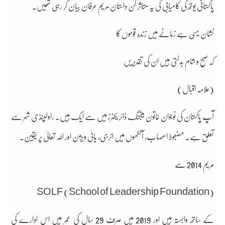
پاکستانی یوتھ کی کامیابی کی یہ متاثر کن داستان مریم عرفان بیان کر رہی تھیں۔
نشان یہی ہے زمانے میں زندہ قوموں کا
کہ صبح و شام بدلتی ہیں ان کی تقدیریں
(علامہ اقبال)
آپ پاکستان کی نوجوان خاتون مینجنگ ڈائریکٹرز میں سے ایک ہیں۔ راولپنڈی شہر سے
تعلق ہے۔ مضبوط اعصاب، آنکھوں میں انرجی، ہائی ویژن اور اللہ تعالیٰ پر یقین۔
مریم 2014 سے
SOLF (School of Leadership Foundation)
کے ساتھ وابستہ ہیں اور 2019 میں صرف 29 سال کی عمر میں اس ادارے کی