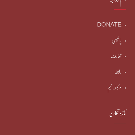
DONATE
پالیسی
تعارف
رابطہ
مکالمہ ٹیم
تازہ تحاریر