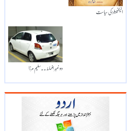
الیکٹیبلز کی سیاست
دو نمبر افسانہ۔۔سلیم مرزا