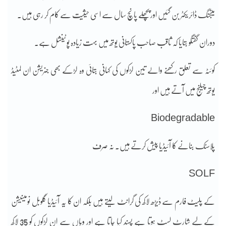
مینجنگ ڈائریکٹر بن گئیں اور پچھلے پانچ سال سے اسی حیثیت سے کام کر رہی ہیں۔
دوران گفتگو بتایا کہ ثاقب صاحب پاکستانی یوتھ میں بہت زیادہ پوٹینشل ہے۔
کوئٹہ سے تعلق رکھنے والے تین لڑکوں کی کہانی بتائی وہ لڑکے بھی جنریشن ان لمٹیڈ
یوتھ چیلنج میں آتے ہیں اور
Biodegradable
پلاسٹک بنانے کا آئیڈیا پیش کرتے ہیں۔ نہ صرف
SOLF
کے پلیٹ فارم سے ڈیڑھ لاکھ کی گرانٹ لیتے ہیں بلکہ ان کا یہ آئیڈیا گلوبل نومینیشن
کے لیے شارٹ لسٹ ہوتا ہے پسند کیا جاتا ہے اور وہاں سے ان لڑکوں کو 35 لاکھ