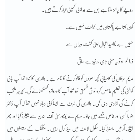
روپے کا پرائز ملتا ہے جس سے وہ اپنی کمپنی تیار کرتے ہیں۔
کون کہتا ہے پاکستان میں ٹیلنٹ نہیں ہے۔
نہیں ہے ناامید اقبال اپنی کشتِ ویراں سے
ذرا نم ہو تو یہ مٹی بڑی زرخیز ہے ساقی
مریم عرفان کی کامیابی کچھ اصولوں کو فالو کرنے کا نام ہے۔ والدین کا کہنا تھا آپ ہائی
کوالٹی کی تعلیم حاصل کرو خوش قسمتی خود بخود آپ کا دروازہ کھٹکھٹائے گی۔ کیرئیر منتخب
کرنے کی آزادی دی گئی۔ والدین کی طرف سے ایسا کوئی دباؤ نہیں تھا کہ آپ ڈاکٹر
بنو یا کسی اور خاص شعبے میں جاؤ۔ مریم نے یونیورسٹی آف لندن سے بیچلرز کیا اور پھر
ایچ۔آر میں ماسٹرز کیا۔ سکول لائف میں ہیڈ گرل رہیں۔ سنگنگ کے مقابلوں میں