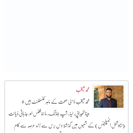
محمد ثاقب
محمد ثاقب ذہنی صحت کے ماہر کنسلٹنٹ ہیں جو
ہپناتھیراپی، لیڈرشپ بلڈنگ، مائنڈفلنس اور جذباتی ذہانت
(ایموشنل انٹیلیجنس) کے شعبوں میں گذشتہ دس برس سے زائد عرصہ سے کام