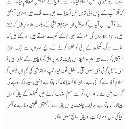
طرف سے کمیونٹی سیشن آرگنائز کیا جاتا ہے۔ کالج کے سٹوڈنٹس کو پیغام دیا جاتا ہے
کہ اگر آپ کے پاس کوئی قابل عمل آئیڈیا ہے جس سے ملک میں بہتری آ سکتی
ہے تو آپ اس آئیڈیے کو جنریشن ان لمٹیڈ یوتھ چیلنج کے پلیٹ فارم پر پیش کر سکتے
ہیں۔ 17-18 سال کی عمر کے تین لڑکے کھڑے ہوتے ہیں اور کہتے ہیں کہ
ہمارے بزرگ گلیشیئر کے پانی کو محفوظ کرنے کے لیے صدیوں سے ایک طریقہ
استعمال کر رہے ہیں ہم وہ طریقہ اس پلیٹ فارم پر پیش کرنا چاہیں گے لیکن ہمیں تو
ای۔میل کرنی بھی نہیں آتی۔ سکول آف لیڈرشپ فاؤنڈیشن کی ٹیم ان لڑکوں کو
اسلام آباد لے کر آتی ہے۔ ان کا آئیڈیا پسند کیا جاتا ہے انہیں ڈیڑھ لاکھ روپے کی
گرانٹ ملتی ہے۔ وہ اس رقم سے سسٹم جنریٹ کرتے ہیں گلیشیئر کے پانی کو ری
چینالائز کیا جاتا ہے اور ایک پوائنٹ پر اس پانی سے آرٹیفیشل گلیشیئر بنتا ہے جو آئس
ٹوپا کی طرح کام کرتا ہے اور پانی ضائع نہیں ہوتا۔