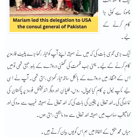
ایک کا لفظ بہت
چھوٹا ہے کوئی بڑا
کام کرنے کے
لیے۔
ایک بڑی گہری بات کی کہ میں نے ہمیشہ اپنے آپ کو تیار رکھا بڑے پلیٹ فارمز پر
کام کرنے کے لیے۔ یعنی جب قسمت کی گھنٹی دروازے کے باہر بجتی تھی تو میں
اس کے انتظار میں دروازے کے بالکل ساتھ تیار کھڑی رہتی تھی۔ آپ نے اسی
لیے ٹاپ لیول پر کام کیا نیپال، روس، فلپائن اور دیگر انٹرنیشنل فورمز پر پاکستان کی
نمائندگی کی۔اللہ تعالیٰ پر یقین کی بات کی کہ اللہ تعالیٰ نے ہمیشہ غیب سے مدد کی اور
کہا ثاقب صاحب میں ہمیشہ اللہ تعالیٰ سے مدد مانگتی رہتی ہوں۔
میاں محمد بخش کے الفاظ میں ہم اس کو یوں بیان کرتے ہیں۔