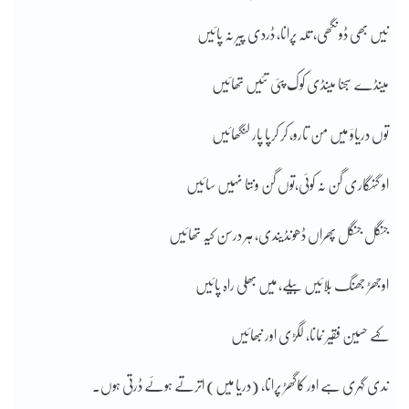
نیں بھی ڈونگھی، تلہ پرانا، ڈردی پیر نہ پائیں
مینڈے سجنا مینڈی کوک پئی تئیں تھائیں
توں دریاؤ میں من تارو، کر کرپا پار لنگھائیں
او گنہگاری گن نہ کوئی،توں گن ونتا نہیں سائیں
جنگل جنگل پھراں ڈھونڈیندی، ہر درسن کیہ تھائیں
اوجھڑ جھنگ بلائیں بیلے، میں بھلی راہ پائیں
کہے حسین فقیر نمانا، لگڑی اور نبھائیں
ندی گہری ہے اور کاگھڑ پرانا، (دریا میں) اترتے ہوئے ڈرتی ہوں۔