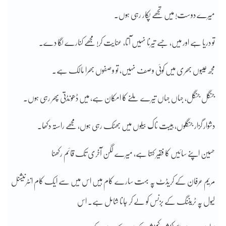
میرے دوست! میں تجھے پکار رہی ہوں۔
تو دریا ہے اور میں، جسے تیرنا نہیں آتا، عنایت کر! مجھے کنارے لگا دے۔
مجھ عیبوں بھری میں کوئی وصف نہیں، تو وصفوں بھرا مالک ہے۔
جنگل جنگل، جہاں جہاں تیرے ملنے کا امکان ہے، میں ڈھونڈتی پھر رہی ہوں۔
دشوار گزار جنگلوں، ہیبت ناک بیلوں میں بھٹک رہی ہوں، مجھے راستہ دکھا۔
حسین اپنے سائیں کا فقیر کہتا ہے، میرے لگن آخری تک قائم رکھنا
مریم عرفان کے کریڈٹ پہ بہت سارے کام ہیں اس میں سے ایک کام انٹرنیشنل
لیول پہ ٹریننگ کے بزنس کو لے کر جانا شامل ہے۔ اس