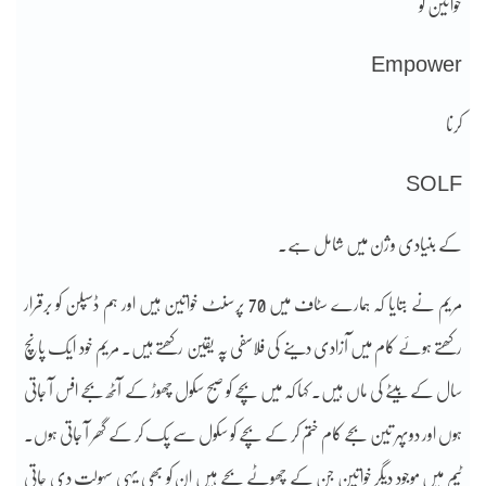
خواتین کو
Empower
کرنا
SOLF
کے بنیادی وژن میں شامل ہے۔
مریم نے بتایا کہ ہمارے سٹاف میں 70 پرسنٹ خواتین ہیں اور ہم ڈسپلن کو برقرار
رکھتے ہوئے کام میں آزادی دینے کی فلاسفی پہ یقین رکھتے ہیں۔ مریم خود ایک پانچ
سال کے بیٹے کی ماں ہیں۔ کہا کہ میں بچے کو صبح سکول چھوڑ کے آٹھ بجے افس آ جاتی
ہوں اور دوپہر تین بجے کام ختم کر کے بچے کو سکول سے پک کر کے گھر آ جاتی ہوں۔
ٹیم میں موجود دیگر خواتین جن کے چھوٹے بچے ہیں ان کو بھی یہی سہولت دی جاتی