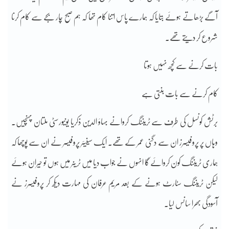
آگے بڑھاتے ہوئے بتایا کہ ہمارے پاس اتنا کام تھا کہ ہم صبح چار بجے سے کام کرنا
شروع کر دیتے تھے۔
بات کرنے سے کچھ نہیں ہوتا
کام کرنے سے بات بنتی ہے
برٹش کونسل کی طرف سے ٹریننگ کروانے بہاؤ الدین ذکریا یونیورسٹی ملتان پہنچیں۔
وہاں پر پروفیسرز ان سے دگنی عمر کے تھے۔ ایک سینیئر پروفیسر نے ان سے پوچھا کہ
ہماری ٹریننگ کون کروائے گا انہوں نے جواب دیا میں ٹرینر میں ہوں تو حیران ہوئے
لیکن ٹریننگ سٹارٹ ہونے کے بعد مریم عرفان کی مہارت دیکھ کر پروفیسرز نے
آسودگی بھرا سانس لیا۔