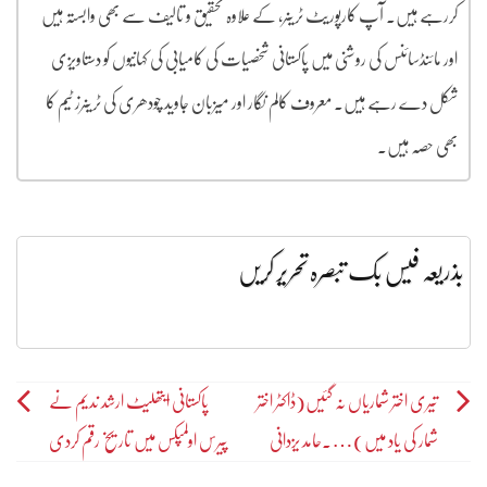
کررہے ہیں۔ آپ کارپوریٹ ٹرینر، کے علاوہ تحقیق و تالیف سے بھی وابستہ ہیں
اور مائنڈسائنس کی روشنی میں پاکستانی شخصیات کی کامیابی کی کہانیوں کو دستاویزی
شکل دے رہے ہیں۔ معروف کالم نگار اور میزبان جاوید چودھری کی ٹرینرز ٹیم کا
بھی حصہ ہیں۔
بذریعہ فیس بک تبصرہ تحریر کریں
Post
تیری اختر شماریاں نہ گئیں(ڈاکٹر اختر
پاکستانی ایتھلیٹ ارشد ندیم نے
شمار کی یاد میں)….حامد یزدانی
پیرس اولمپکس میں تاریخ رقم کردی
navigation