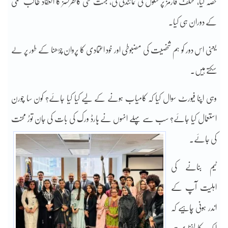
حصہ لیا، مختلف فارمز پر سکول کی نمائندگی کی، بہت سی کانفرنسز کا انعقاد طالب علمی
کے دوران ہی کیا۔
یعنی اس دور کو ہم شخصیت کی مضبوطی اور خود اعتمادی کا پروان چڑھنا کے طور پر لے
سکتے ہیں۔
وہی اپنا فیورٹ سوال کیا کہ کامیاب ہونے کے لیے کیا کیا جائے؟ کون سا چورن
استعمال کیا جائے؟ سب سے پہلے انہوں نے ہارڈ ورک کی بات کی جان توڑ محنت
کی جائے۔
ٹیم بنانے کی
اہلیت آپ کے
اندر ہونی چاہیے کہ