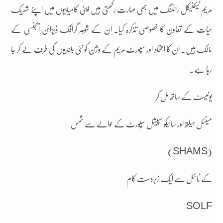
مریم ٹیکنیکل رائٹنگ میں بھی مہارت رکھتی ہیں اپنی کامیابیوں میں اپنے شریک
حیات کے تعاون کا خصوصی تذکرہ کیا۔ ان کے شوہر گرافک ڈیزائن ایجنسی کے
مالک ہیں۔ ان کا اعتماد اور سپورٹ مریم کے وژن کو نئی بلندیوں کی طرف لے کر جا
رہا ہے۔
یونیسف کے ساتھ مل کر
مینٹل ہیلتھ اور سائیکو سپیشل سپورٹ کے حوالے سے شمس
(SHAMS)
کے ٹائٹل سے ایک زبردست کام
SOLF