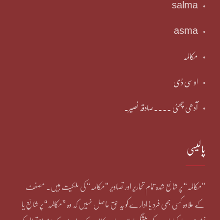
salma
asma
مکالمہ
او سی ڈی
آدھی چھٹی ۔۔۔۔صادقہ نصیر۔
پالیسی
”مکالمہ“ پر شائع شدہ تمام تحاریر اور تصاویر ”مکالمہ“ کی ملکیت ہیں۔ مصنف
کے علاوہ کسی بھی فرد یا ادارے کو یہ حق حاصل نہیں کہ وہ ”مکالمہ“ پر شائع یا