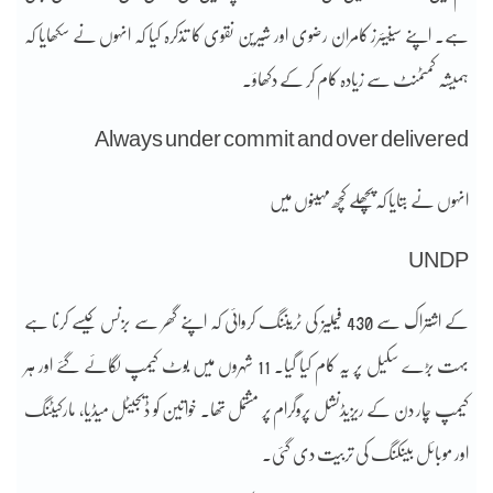
ہے۔ اپنے سینیئرز کامران رضوی اور شیرین نقوی کا تذکرہ کیا کہ انہوں نے سکھایا کہ
ہمیشہ کمٹمنٹ سے زیادہ کام کر کے دکھاؤ۔
Always under commit and over delivered
انہوں نے بتایا کہ پچھلے کچھ مہینوں میں
UNDP
کے اشتراک سے 430 فیملیز کی ٹریننگ کروائی کہ اپنے گھر سے بزنس کیسے کرنا ہے
بہت بڑے سکیل پر یہ کام کیا گیا۔ 11 شہروں میں بوٹ کیمپ لگائے گئے اور ہر
کیمپ چار دن کے ریزیڈنشل پروگرام پر مشتمل تھا۔ خواتین کو ڈیجیٹل میڈیا، مارکیٹنگ
اور موبائل بینکنگ کی تربیت دی گئی۔