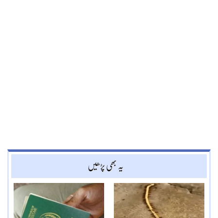
یہ بھی پڑھیں