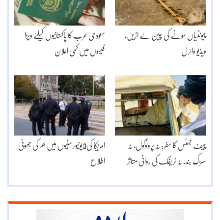
چیونٹیاں سونے کی چین لے اڑیں،
سعودی عرب کا پاکستانیوں کیلئے ویزا
ویڈیو وائرل
فیسوں میں کمی اعلان
چیف جسٹس کا سفر: نہ پروٹوکول، نہ
امریکا کی3یونیورسٹیوں میں بم کی جھوٹی
سڑک بند، نہ ٹریفک کی روانی متاثر
اطلاع