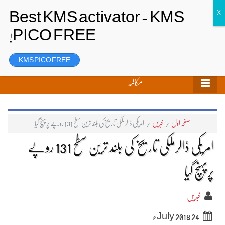
تحریر بھیجیں
لاگ ان
رجسٹر
KMS PICO FREE
مکالمہ
صفحہ اول
/
خبریں
/
امریکی ڈالرملکی تاریخ کی بلند ترین سطح 131 روپے پرپہنچ گیا
امریکی ڈالرملکی تاریخ کی بلند ترین سطح 131 روپے
پرپہنچ گیا
خبریں
24 July 2018ء