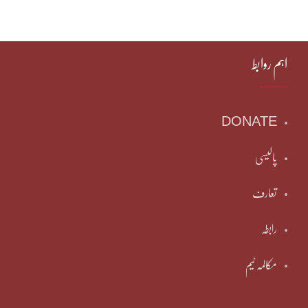
اہم روابط
DONATE
پالیسی
تعارف
رابطہ
مکالمہ ٹیم