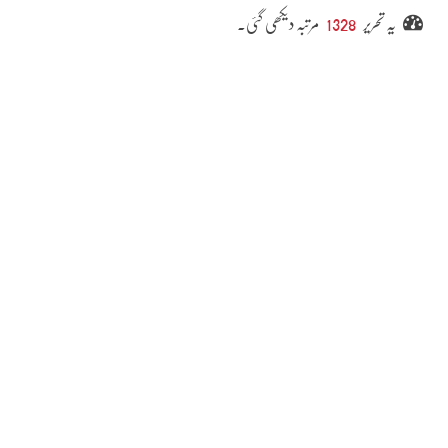
یہ تحریر
1328
مرتبہ دیکھی گئی۔