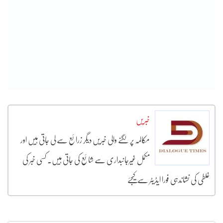
خبریں
مکالمہ پر لگنے والی خبریں دیگر زرائع سے لی جاتی ہیں اور
مکمل غیرجانبداری سے شائع کی جاتی ہیں۔ کسی خبر کی
غلطی کی نشاندہی فورا ایڈیٹر سے کیجئے