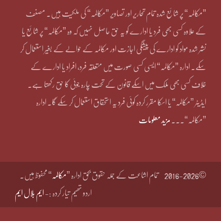
”مکالمہ“ پر شائع شدہ تمام تحاریر اور تصاویر ”مکالمہ“ کی ملکیت ہیں۔ مصنف
کے علاوہ کسی بھی فرد یا ادارے کو یہ حق حاصل نہیں کہ وہ ”مکالمہ“ پر شائع یا
نشر شدہ مواد کو ادارے کی پیشگی اجازت اور مکالمہ کے حوالے کے بغیر استعمال کر
سکے۔ ادارہ ”مکالمہ“ ایسی کسی صورت میں متعلقہ فرد، افراد یا ادارے کے
خلاف کسی بھی ملک میں اسکے قانون کے تحت چارہ جوئی کا حق رکھتا ہے۔
ایڈیٹر ”مکالمہ“ یا اسکا مقرر کردہ کوئی فرد یہ استحقاق استعمال کر سکے گا۔ ادارہ
”مکالمہ“۔۔۔
مزید معلومات
©2016-2026
تمام اشاعت کے جملہ حقوق بحق ادارہ ”
مکالمہ
“ محفوظ ہیں۔
اردو تھیم تیار کردہ :-
ایم بلال ایم