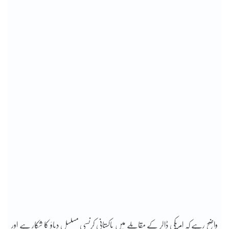
واضح رہے کہ امریکی ڈالر کے مقابلے میں پاکستانی کرنسی مسلسل دباؤ کا شکار ہے اور