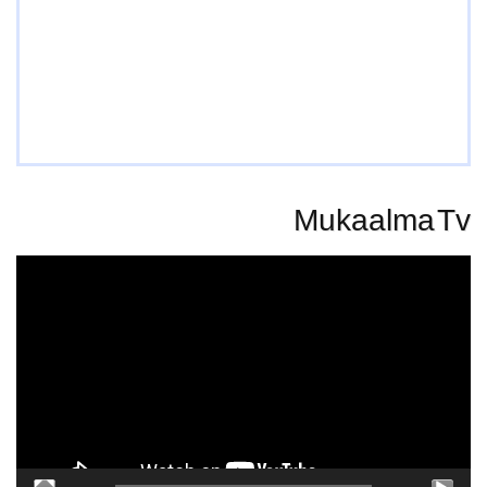
Mukaalma Tv
Video
Player