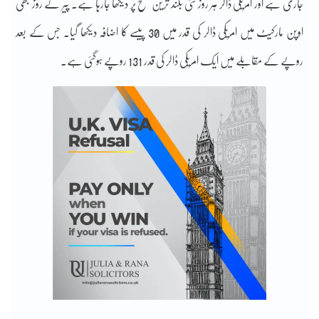
جاری ہے اور امریکی ڈالر ہر روز نئی بلند ترین سطح پر دیکھا جارہا ہے۔ پیر کے روز بھی
اوپن مارکیٹ میں امریکی ڈالر کی قدر میں 30 پیسے کا اضافہ دیکھا گیا۔ جس کے بعد
روپے کے مقابلے میں ایک امریکی ڈالر کی قدر 131 روپے ہوگئی ہے۔