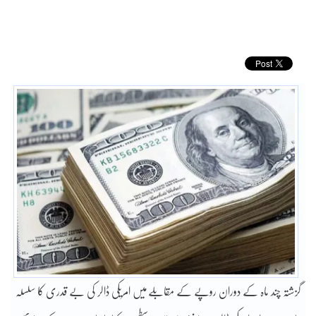
گزشتہ چند ماہ کے دوران روپے کے مقابلے میں امریکی ڈالر کی بے قدری کا سلسلہ