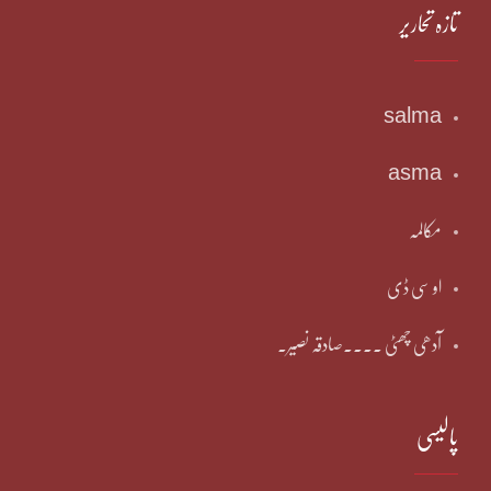
تازہ تحاریر
salma
asma
مکالمہ
او سی ڈی
آدھی چھٹی ۔۔۔۔صادقہ نصیر۔
پالیسی