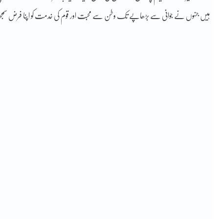
ہیں جنہوں نے جوانی سے بڑھاپے تک وطن سے محبت اور قوم کی خدمت کو اپنا فرض سمجھ