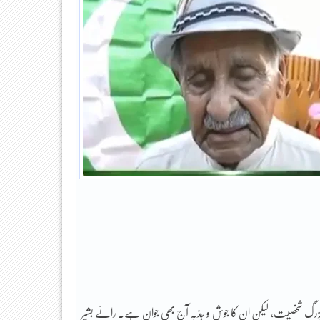
یک بزرگ شخصیت، لیکن ان کا جوش و جذبہ آج بھی جوان ہے۔ رائے بشیر