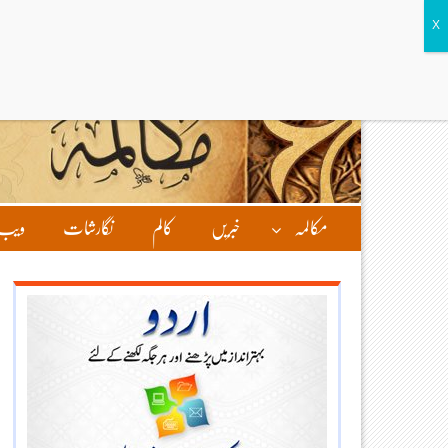
مکالمہ
خبریں
کالم
نگارشات
ویب 