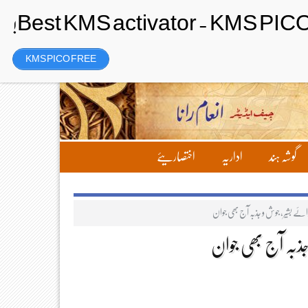
Thursday، 6 August 2026ء
تحریر بھیجیں
لاگ ان
رجسٹر
KMS PICO FREE
گوشہ ہند
اداریہ
اختصاریئے