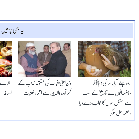
یہ بھی پڑھیں
انڈہ پہلے آیا یا مرغی؟ بالآخر
وزیراعلیٰ پنجاب کی مقتولہ زینب کے
اشیائے خ
سائنسدانوں نے تاریخ کے سب
گھر آمد، والدین سے اظہار تعزیت
اضافہ
سے مشکل سوال کا جواب دے دیا
، معمہ حل ہوگیا