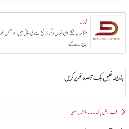
خبریں
مکالمہ پر لگنے والی خبریں دیگر زرائع سے لی جاتی ہیں اور مکمل غ
ایڈیٹر سے کیجئے
بذریعہ فیس بک تبصرہ تحریر کریں
Post
اے ارض پاک۔۔۔عائشہ یاسین
navigation