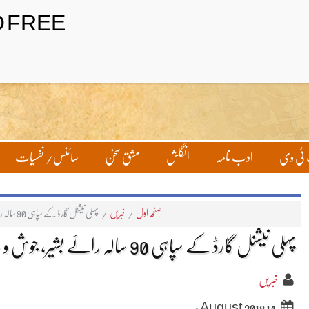
ٹی وی
ادب نامہ
انگلش
مشق سخن
سائنس/ نفسیات
صفحہ اول
/
خبریں
/
پہلی نیشنل گارڈ کے سپاہی 90 سالہ رائے بشیر، جوش و جذبہ آج بھی جوان
پہلی نیشنل گارڈ کے سپاہی 90 سالہ رائے بشیر، جوش و جذبہ آج بھی جوان
خبریں
14 August 2018ء