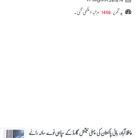
یہ تحریر
1448
مرتبہ دیکھی گئی۔
حافظ آباد: بانی پاکستان کی پہلی نیشنل گارڈ کے سپاہی نوے سالہ رائے