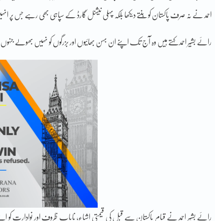
احمد نے نہ صرف پاکستان کو بنتے دیکھا بلکہ پہلی نیشنل گارڈ کے سپاہی بھی رہے جس پر ا
رائے بشیر احمد کہتے ہیں وہ آج تک اپنے ان بہن بھائیوں اور بزرگوں کو نہیں بھولے جن
رائے بشیر احمد نے قیام پاکستان سے قبل کی قیمتی اشیاء، نایاب ظروف اور نوادارت کو ا