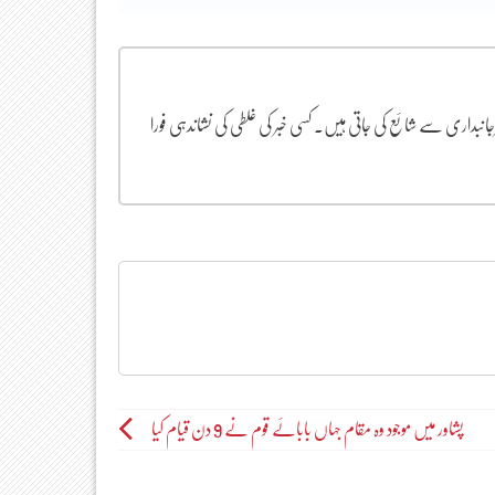
یرجانبداری سے شائع کی جاتی ہیں۔ کسی خبر کی غلطی کی نشاندہی فورا
پشاور میں موجود وہ مقام جہاں بابائے قوم نے 9 دن قیام کیا