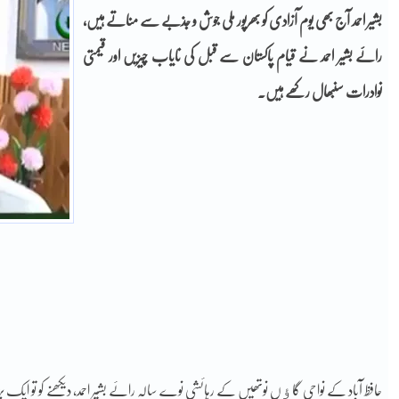
بشیر احمد آج بھی یوم آزادی کو بھرپور ملی جوش و جذبے سے مناتے ہیں،
رائے بشیر احمد نے قیام پاکستان سے قبل کی نایاب چیزیں اور قیمتی
نوادرات سنبھال رکھے ہیں۔
حافظ آباد کے نواحی گاﺅں نوتھیں کے رہائشی نوے سالہ رائے بشیر احمد، دیکھنے کو تو ا