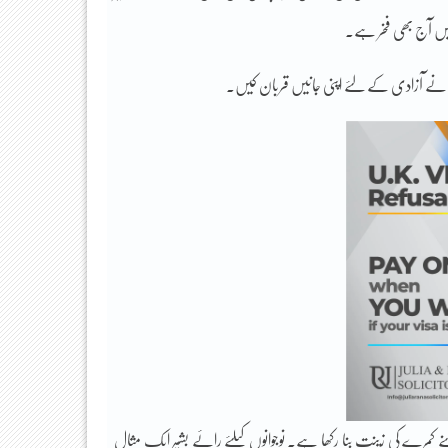
نہیں آج بھی فخر ہے۔
ہوں نے آزادی کے لئے اپنی جانیں قربان کیں۔
پنے کمرے کی زینت بنا رکھا ہے۔ نوجوانوں کیلئے رائے بشیر ایک مثال