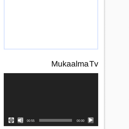
Mukaalma Tv
Video
Player
00:55
00:00