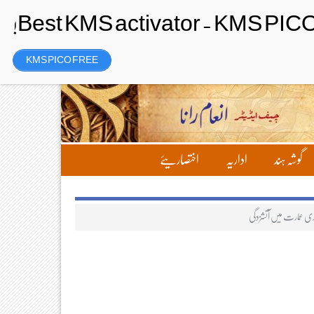
Saturday، 8 August 2026ء
تحریر بھیجیں
لاگ ان
رجسٹر
KMS PICO FREE
گوشہ ہند
اداریہ
اختصاریئے
اری عمارت میں آتشزدگی