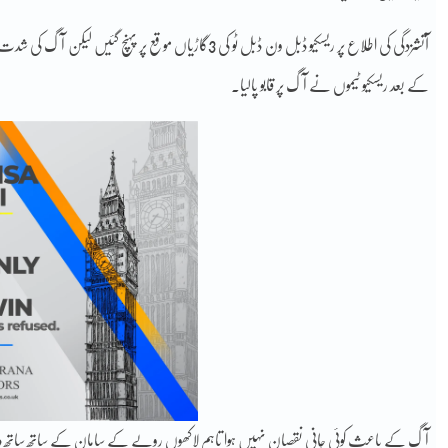
کے بعد ریسکیو ٹیموں نے آگ پر قابو پالیا۔
آگ کے باعث کوئی جانی نقصان نہیں ہوا تاہم لاکھوں روپے کے سامان کے ساتھ ساتھ دفتری