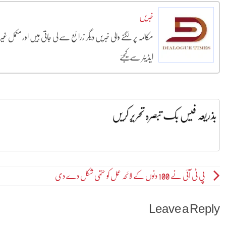
خبریں
مکالمہ پر لگنے والی خبریں دیگر زرائع سے لی جاتی ہیں اور مکمل غ
ایڈیٹر سے کیجئے
بذریعہ فیس بک تبصرہ تحریر کریں
Post
پی ٹی آئی نے 100 دنوں کے لائحہ عمل کو حتمی شکل دے دی
navigation
Leave a Reply