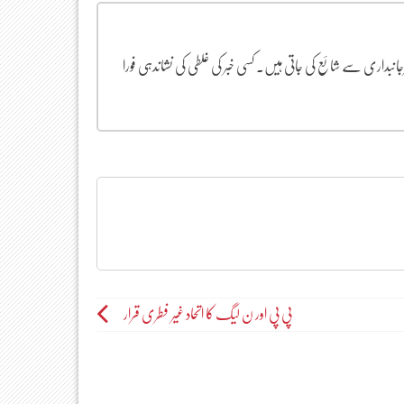
یرجانبداری سے شائع کی جاتی ہیں۔ کسی خبر کی غلطی کی نشاندہی فورا
پی پی اور ن لیگ کا اتحاد غیر فطری قرار