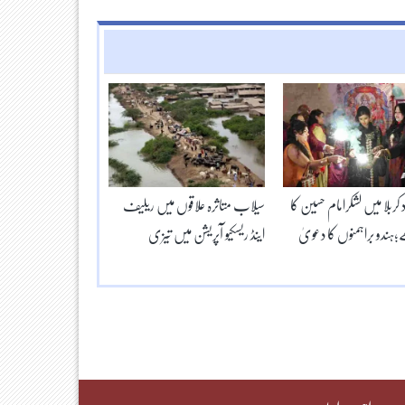
اد کربلا میں لشکرامام حسین کا
سیلاب متاثرہ علاقوں میں ریلیف
؛ہندو براہمنوں کا دعویٰ
اینڈ ریسکیو آپریشن میں تیزی