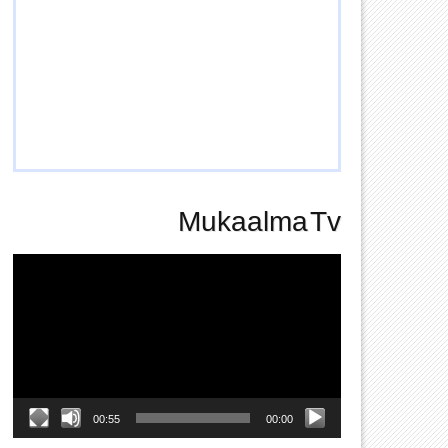
Mukaalma Tv
Video
Player
00:55
00:00