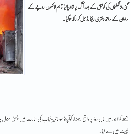
گئی،2گھنٹوں کی کوشش کے بعد آگ پر قابو پالیا تاہم لاکھوں روپے کے
سامان کے ساتھ دفتری ریکارڈ جل کر راکھ ہوگیا۔
جمعے کو لاہور میں مال روڈ پر واقع رجسٹرار کوآپریٹو سوسائٹیز پنجاب کی عمارت میں چھٹی 
لپیٹ میں لے لیا۔