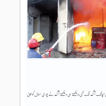
منزل پر اچانک آگ لگ گئی،دیکھتے ہی دیکھتے آگ نے پوری منزل کو اپنی