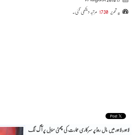
یہ تحریر
1730
مرتبہ دیکھی گئی۔
لاہور:لاہور میں مال روڈ پر سرکاری عمارت کی چھٹی منزل پر آگ لگ