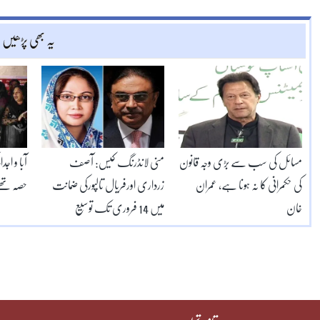
یہ بھی پڑھیں
مسائل کی سب سے بڑی وجہ قانون
منی لانڈرنگ کیس: آصف
آبا و اجد
کی حکمرانی کا نہ ہونا ہے، عمران
زرداری اورفریال تالپورکی ضمانت
حصّہ تھے
خان
میں 14 فروری تک توسیع