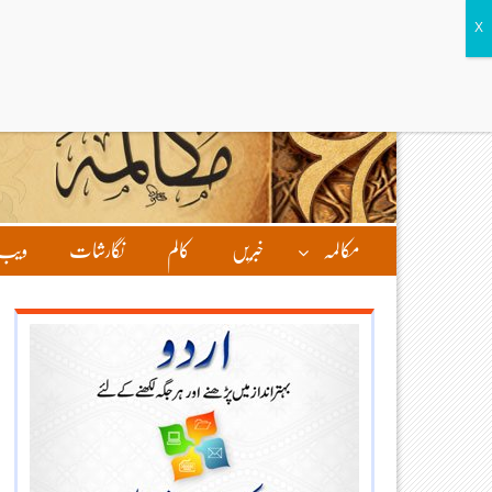
مکالمہ
خبریں
کالم
نگارشات
ویب 