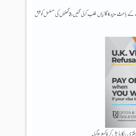
آتشزدگی کی اطلاع پر ریسکیو ڈبل ون ڈبل ٹو کی 3گاڑیاں موقع پر پہنچ گئیں لیکن آگ کی شدت کے باعث مزید 4گاڑیاں طلب کرلی گئیں،2گھنٹوں کی مسلسل کوشش
 ریکارڈ جل کر خاکستر ہوگیا۔