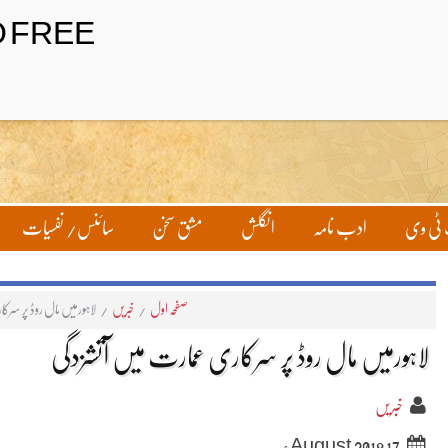
ٹی وی
ادب نامہ
انگلش
مشق سخن
سائنس/ نفسیات
صفحہ اول
/
خبریں
/
لاہورمیں مال روڈ پر سرک
لاہورمیں مال روڈ پر سرکاری عمارت میں آتشزدگی
خبریں
17 August 2018ء