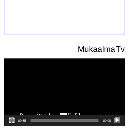
Mukaalma Tv
Video
Player
00:55
00:00