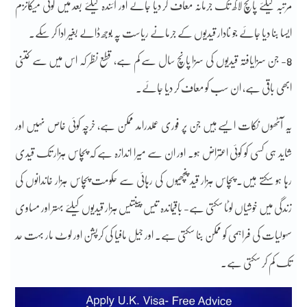
مرتبہ کیلئے پانچ لاکھ تک جرمانہ معاف کر دیا جائے اور آئندہ کیلئے بعد میں کوئی میکانزم
ایسا بنا دیا جائے جو نادار قیدیوں کے جرمانے ریاست پہ بوجھ ڈالے بغیر ادا کر سکے۔
8- جن سزایافتہ قیدیوں کی سزا پانچ سال سے کم ہے، قطع نظر کہ اس میں سے کتنی
ابھی باقی ہے، ان سب کو معاف کر دیا جائے۔
یہ آٹھوں نکات ایسے ہیں جن پر فوری عملدرامد ممکن ہے، خرچہ کوئی خاص نہیں اور
شاید ہی کسی کو کوئی اعتراض ہو۔ اور ان سے میرا اندازہ ہے کہ پچاس ہزار تک قیدی
رہا ہو سکتے ہیں۔ پچاس ہزار قید پنچھیوں کی رہائی سے حکومت پچاس ہزار خاندانوں کی
زندگی میں خوشیاں لوٹا سکتی ہے- باقیماندہ تیس پینتیس ہزار قیدیوں کیلئے بہتر اور مساوی
سہولیات کی فراہمی کو ممکن بنا سکتی ہے۔ اور جیل مافیا کی کرپشن اور لوٹ مار بہت حد
تک کم کر سکتی ہے۔