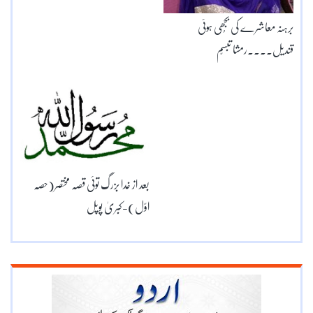
برہنہ معاشرے کی بُجھی ہوئی
قندیل۔۔۔۔رمشا تبسّم
بعد از خدا بزرگ توئی قصہ مختصر(حصّہ
اوّل)-کبریٰ پوپل