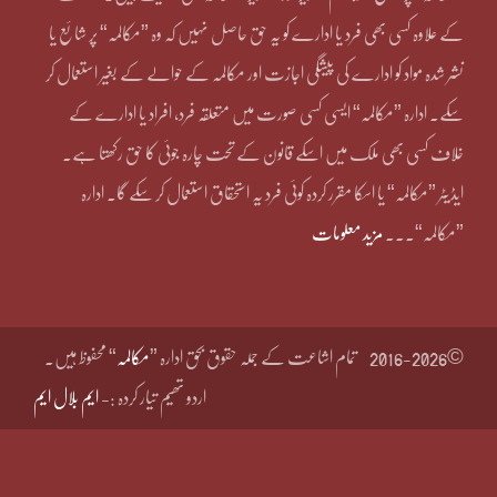
کے علاوہ کسی بھی فرد یا ادارے کو یہ حق حاصل نہیں کہ وہ ”مکالمہ“ پر شائع یا
نشر شدہ مواد کو ادارے کی پیشگی اجازت اور مکالمہ کے حوالے کے بغیر استعمال کر
سکے۔ ادارہ ”مکالمہ“ ایسی کسی صورت میں متعلقہ فرد، افراد یا ادارے کے
خلاف کسی بھی ملک میں اسکے قانون کے تحت چارہ جوئی کا حق رکھتا ہے۔
ایڈیٹر ”مکالمہ“ یا اسکا مقرر کردہ کوئی فرد یہ استحقاق استعمال کر سکے گا۔ ادارہ
”مکالمہ“۔۔۔
مزید معلومات
©2016-2026
تمام اشاعت کے جملہ حقوق بحق ادارہ ”
مکالمہ
“ محفوظ ہیں۔
اردو تھیم تیار کردہ :-
ایم بلال ایم