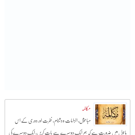
مکالمہ
مباحثوں، الزامات و دشنام، نفرت اور دوری کے اس
ماحول میں ضرورت ہے کہ ہم ایک دوسرے سے بات کریں، ایک دوسرے کی