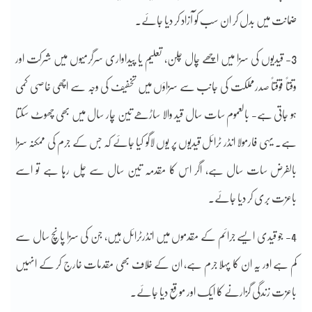
ضمانت میں بدل کر ان سب کو آزاد کر دیا جائے۔
3- قیدیوں کی سزا میں اچھے چال چلن، تعلیم یا پیداواری سرگرمیوں میں شرکت اور
وقتاً فوقتاً صدرمملکت کی جانب سے سزاؤں میں تخفیف کی وجہ سے اچھی خاصی کمی
ہو جاتی ہے- بالعموم سات سال قید والا ساڑھے تین چار سال میں بھی چھوٹ سکتا
ہے۔ یہی فارمولا انڈر ٹرائل قیدیوں پر یوں لاگو کیا جائے کہ جس کے جرم کی ممکنہ سزا
بالفرض سات سال ہے، اگر اس کا مقدمہ تین سال سے چل رہا ہے تو اسے
باعزت بری کر دیا جائے۔
4- جو قیدی ایسے جرائم کے مقدموں میں انڈرٹرائل ہیں، جن کی سزا پانچ سال سے
کم ہے اور یہ ان کا پہلا جرم ہے، ان کے خلاف بھی مقدمات خارج کر کے انہیں
باعزت زندگی گزارنے کا ایک اور موقع دیا جائے۔