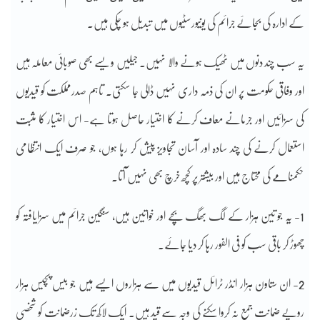
کے ادارہ کی بجائے جرائم کی یونیورسٹیوں میں تبدیل ہو چکی ہیں۔
یہ سب چند دنوں میں ٹھیک ہونے والا نہیں۔ جیلیں ویسے بھی صوبائی معاملہ ہیں
اور وفاقی حکومت پر ان کی ذمہ داری نہیں ڈالی جا سکتی۔ تاہم صدرمملکت کو قیدیوں
کی سزائیں اور جرمانے معاف کرنے کا اختیار حاصل ہوتا ہے- اس اختیار کا مثبت
استعمال کرنے کی چند سادہ اور آسان تجاویز پیش کر رہا ہوں، جو صرف ایک انتظامی
حکمنامے کی محتاج ہیں اور بیشتر پر کچھ خرچ بھی نہیں آتا۔
1- یہ جو تین ہزار کے لگ بھگ بچے اور خواتین ہیں، سنگین جرائم میں سزایافتہ کو
چھوڑ کر باقی سب کو فی الفور رہا کر دیا جائے۔
2- ان ستاون ہزار انڈر ٹرائل قیدیوں میں سے ہزاروں ایسے ہیں جو بیس پچیس ہزار
روپے ضمانت جمع نہ کروا سکنے کی وجہ سے قید ہیں۔ ایک لاکھ تک زرضمانت کو شخصی