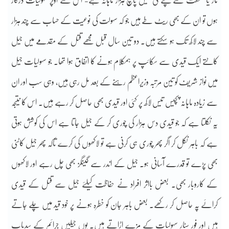
مار یا مشقت سے بچنے کی فیس پانچ ہزار ماہانہ ہے- اس سے اوپر سہولیات درکار
ہوں تو ان کے بھی ریٹ طے ہیں جو کہ سہولت کی نوعیت کے حساب سے چند ہزار
سے چند لاکھ تک ہو سکتے ہیں۔ دو تین سال قبل مجھے قتل کے مقدمے میں جیل
کاٹتے ایک قیدی سے سکائپ پر ہمکلام ہونے کا اتفاق ہوا تھا۔ جو سہولیات جیل
میں نواز شریف کو تین مرتبہ وزیراعظم رہنے کے بعد مل رہی ہیں، وہی سب اور ان
سے زیادہ ماہانہ پچیس تیس لاکھ پر کئی اور قیدی بھی حاصل کر رہے ہیں۔ اس کا نتیجہ
یہ نکلتا ہے کہ جو قیدی دس ہزار کی چوری کر کے جیل جاتا ہے اس کی کوشش ہوتی
ہے کہ باہر نکل کر اگر پھر چوری ہی کرنی ہے تو لاکھوں کی کرے تاکہ پھر جیل کاٹنی
بھی پڑے تو قدرے آسانی ہو۔ جیل کے اندر سے گینگز بھی چل رہے اور لاکھوں
کے کاروبار بھی۔ بعض بااثر افراد نے حفاظت کیلئے جیل سے قتل کے قیدی
کرائے پہ حاصل کر رکھے۔ بعض باہر جان کو خطرہ ہونے پر خود قید میں چلے جاتے
ہیں اور فور سٹار سہولیات کے مزے اڑاتے ہیں۔ یوں جیلیں جرائم کے سدباب