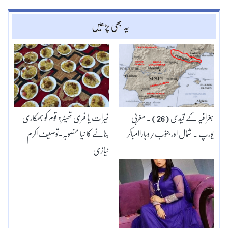
یہ بھی پڑھیں
جغرافیہ کے قیدی (26) ۔ مغربی
خیرات یا فری تھیٹر؟ قوم کو بھکاری
یورپ ۔ شمال اور جنوب/وہاراامباکر
بنانے کا نیا منصوبہ-توصیف اکرم
نیازی