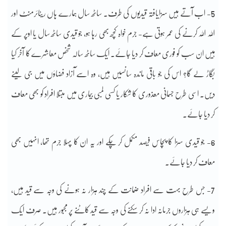
5- اب آتے ہیں سزایافتہ قیدیوں کی طرف۔ ساٹھ سال ہمارے ہاں ریٹائرمنٹ اور
اللہ اللہ کرنے کی عمر ہوتی ہے- جرم خواہ کچھ بھی رہا ہو، جو قیدی ساٹھ سال یا اوپر کے
ہیں ان سب کو فوری معاف کر دیا جائے۔ ایک ساٹھ سالہ شخص معاشرے کا آخر کیا
بگاڑ لے گا؟ اس کی جو باقی ماندہ سانسیں ہیں، وہ اسے آزاد فضاؤں میں جی لینے
دیں۔ اسی طرح جسمانی معذوری کا شکار یا کسی لمبی بیماری میں مبتلا افراد کو بھی معاف
کر دیا جائے۔
6- جو قیدی سزا کا پچاس فیصد مکمل کر چکے اور یہ ان کا پہلا جرم تھا، انہیں بھی
معاف کر دیا جائے۔
7- جس طرح بہت سے افراد ضمانت کے چند ہزار نہ ہونے کی وجہ سے قید ہیں،
ویسے ہی ہزاروں جرمانہ ادا نہ کر سکنے کی وجہ سے قید کاٹنے پر مجبور ہیں۔ صرف ایک