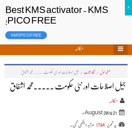
تحریر بھیجیں
لاگ ان
رجسٹر
KMS PICO FREE
مکالمہ
صفحہ اول
/
نگارشات
/
جیل اصلاحات اور نئی حکومت ۔۔۔۔۔محمد اشفاق
جیل اصلاحات اور نئی حکومت ۔۔۔۔۔محمد اشفاق
مکالمہ
21 August 2018ء
یہ تحریر
1784
مرتبہ دیکھی گئی۔