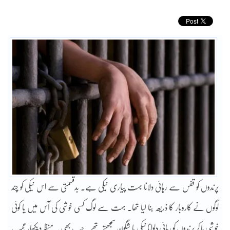
پرندوں کو قفس سے رہائی دلانا بہت پیاری نیکی ہے۔ بدقسمتی سے اس نیکی کو چند
لوگوں نے کاروبار کا ذریعہ بنا لیا تھا۔ بہت سے لوگ کسی خوشی کی آس میں یا کوئی
خوشی پا کر پرندوں کو رہائی دلوانا نیکی یا شگون سمجھتے تھے۔ جب بھی یہ منظر دیکھا، عجیب