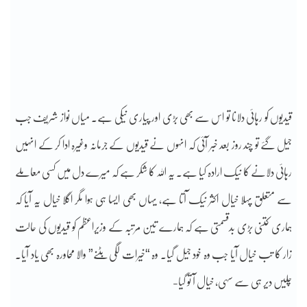
قیدیوں کو رہائی دلانا تو اس سے بھی بڑی اور پیاری نیکی ہے۔ میاں نواز شریف جب
جیل گئے تو چند روز بعد خبر آئی کہ انہوں نے قیدیوں کے جرمانہ وغیرہ ادا کر کے انہیں
رہائی دلانے کا نیک ارادہ کیا ہے۔ یہ اللہ کا شکر ہے کہ میرے دل میں کسی معاملے
سے متعلق پہلا خیال اکثر نیک آتا ہے، یہاں بھی ایسا ہی ہوا مگر اگلا خیال یہ آیا کہ
ہماری کتنی بڑی بدقسمتی ہے کہ ہمارے تین مرتبہ کے وزیراعظم کو قیدیوں کی حالت
زار کا تب خیال آیا جب وہ خود جیل گیا۔ وہ “خیرات لگی بٹنے” والا محاورہ بھی یاد آیا۔
چلیں دیر ہی سے سہی، خیال آ تو گیا-