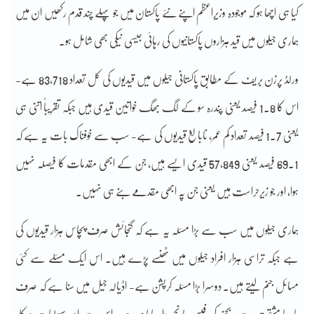
کیا ہی اچھا ہو کہ موجودہ وزیراعظم اپنے نئے پاکستان میں جو پہلے چند قدم رکھیں ان میں
ہماری جیلوں میں قید ہزاروں پاکستانیوں کی رہائی جیسی نیکی بھی شامل ہو۔
ورلڈ پرزن بریف کے مطابق پاکستانی جیلوں میں قیدیوں کی کل تعداد 83,718 ہے-
اس کا 1.8 فیصد یعنی پندرہ سو کے لگ بھگ خواتین قیدی ہیں جبکہ تقریباً اتنی ہی
یعنی 1.7 فیصد تعداد کم عمر، نابالغ قیدیوں کی ہے- سب سے خوفناک بات یہ ہے کہ
69.1 فیصد یعنی 57,849 قیدی ایسے ہیں، جن کے ابھی مقدمات کا فیصلہ نہیں
ہوا، اور جو زیرحراست ہیں یعنی جن پہ ابھی مقدمے بنے ہی نہیں۔
ہماری جیلوں میں سب سے بڑا مسئلہ یہ ہے کہ گنجائش صرف پچاس ہزار قیدیوں کی
ہے جبکہ تراسی ہزار افراد جیلوں میں ٹھنسے پڑے ہیں۔ اس ایک مسئلے سے کئی
مسائل جنم لیتے ہیں۔ دوسرا بڑا مسئلہ کرپشن ہے- اڈیالہ جیل میں سنا ہے کہ صرف