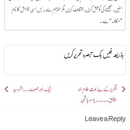
سنیں، سمجھنے کی کوشش کریں، اختلاف کریں مگر احترام سے۔ بس اسی خواہش کا نام
”مکالمہ“ ہے۔
بذریعہ فیس بک تبصرہ تحریر کریں
Post
انگریز کےبے لوث غلام اور
ایک اور جھوٹ ۔۔اظہر سید
حقائق۔۔۔۔۔ یاسر ہاشمی
navigation
Leave a Reply