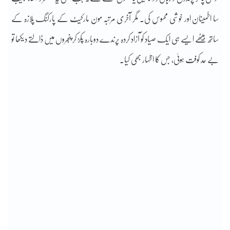
سا اطمینان اور خوشی محسوس کی۔ مگر آخری مرتبہ مون مارکیٹ کے پارکنگ پلازہ کے
ساتھ بیٹھے ایسے ہی ایک صیاد کو آزاد کردہ پرندے دوبارہ پکڑ کر پنجروں میں ڈالتے دیکھا تو
بے حد کوفت ہوئی، جس کا اظہار بھی کیا۔