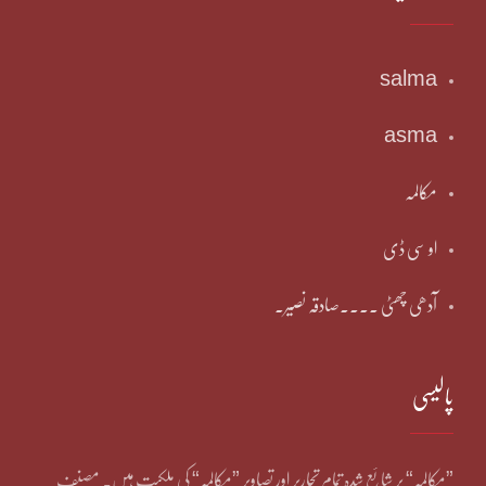
salma
asma
مکالمہ
او سی ڈی
آدھی چھٹی ۔۔۔۔صادقہ نصیر۔
پالیسی
”مکالمہ“ پر شائع شدہ تمام تحاریر اور تصاویر ”مکالمہ“ کی ملکیت ہیں۔ مصنف