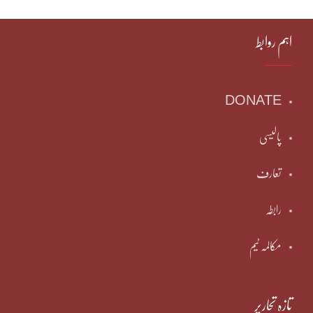
اہم روابط
DONATE
پالیسی
تعارف
رابطہ
مکالمہ ٹیم
تازہ تحاریر