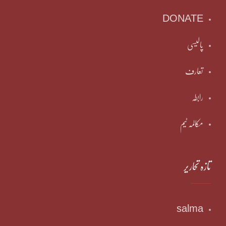
DONATE
پالیسی
تعارف
رابطہ
مکالمہ ٹیم
تازہ تحاریر
salma