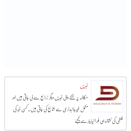
خبریں
مکالمہ پر لگنے والی خبریں دیگر زرائع سے لی جاتی ہیں اور
مکمل غیرجانبداری سے شائع کی جاتی ہیں۔ کسی خبر کی
غلطی کی نشاندہی فورا ایڈیٹر سے کیجئے