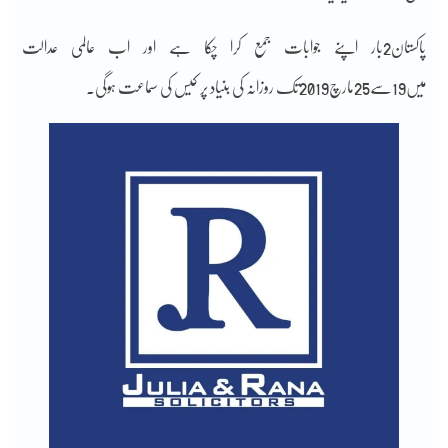
پاکستان2بار اپنے جوابات جمع کرا چکا ہے اور اب عالمی عدالت
میں19سے25مارچ2019تک روزانہ کی بنیاد پر کیس کی سماعت ہوگی۔