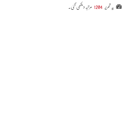
یہ تحریر
1204
مرتبہ دیکھی گئی۔