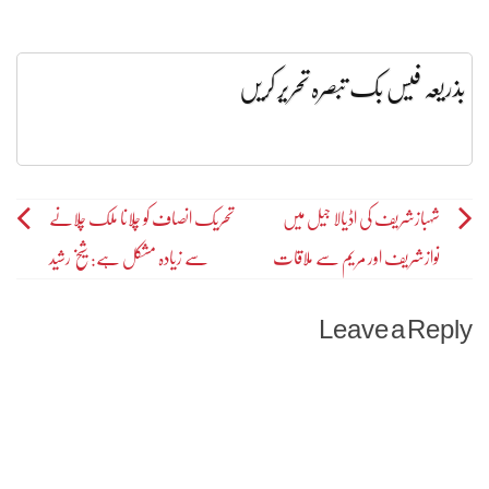
بذریعہ فیس بک تبصرہ تحریر کریں
Post
شہبازشریف کی اڈیالا جیل میں
تحریک انصاف کو چلانا ملک چلانے
نوازشریف اور مریم سے ملاقات
سے زیادہ مشکل ہے: شیخ رشید
navigation
Leave a Reply