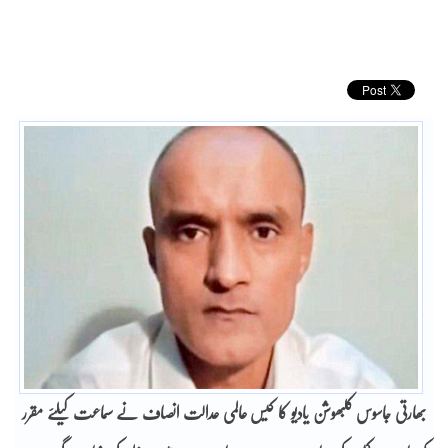
بھارتی جاسوس کلبھوشن یادیو کا کیس عالمی عدالت انصاف نے سماعت کیلئے مقرر