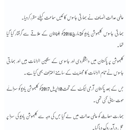
عالمی عدالت انصاف نے بھارتی جاسوس کا کیس سماعت کیلئے مقرر کردیا۔
بھارتی جاسوس کلبھوشن یادیو کو3مارچ2016کو بلوچستان کے علاقے سے گرفتار کیا گیا
تھا۔
کلبھوشن پر پاکستان میں دہشتگردی اور جاسوسی کے سنگین الزامات ہیں اور بھارتی
جاسوس نے تمام الزامات کا مجسٹریٹ کے سامنے اعتراف بھی کیا ہے۔
جس کے بعد پاکستان آرمی ایکٹ کے تحت10اپریل2017کو کلبھوشن یادیو کو سزائے
موت سنائی گئی تھی۔
بھارت معاملے کو عالمی عدالت میں لے گیا جس کی وجہ سے کلبھوشن یادیو کی سزا پر
عمل درآمد روک دیا گیا۔