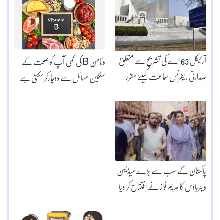
آرٹیکل 63 اے کی تشریح سے متعلق
وٹامن B کی کمی آپ کو صحت کے
صدارتی ریفرنس سماعت کیلئے مقرر
سنگین مسائل سے دوچارکرسکتی ہے
پاکستان کے سب سے بڑے میڈیسن
ویئرہاؤس کا مریم نواز نے افتتاح کر دیا