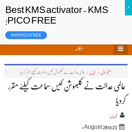
تحریر بھیجیں
لاگ ان
رجسٹر
KMS PICO FREE
مکالمہ
صفحہ اول
/
خبریں
/
عالمی عدالت نے کلبھوشن کیس سماعت کیلئے مقرر کردیا
عالمی عدالت نے کلبھوشن کیس سماعت کیلئے مقرر
کردیا
خبریں
23 August 2018ء