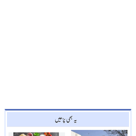
یہ بھی پڑھیں