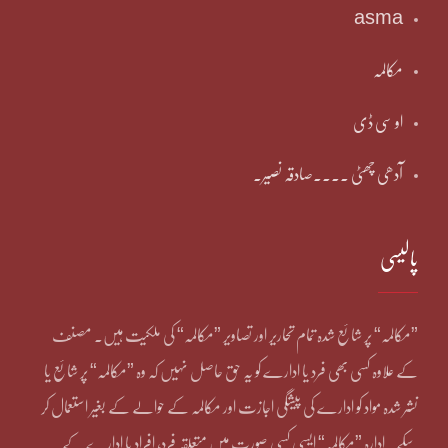
asma
مکالمہ
او سی ڈی
آدھی چھٹی ۔۔۔۔صادقہ نصیر۔
پالیسی
”مکالمہ“ پر شائع شدہ تمام تحاریر اور تصاویر ”مکالمہ“ کی ملکیت ہیں۔ مصنف
کے علاوہ کسی بھی فرد یا ادارے کو یہ حق حاصل نہیں کہ وہ ”مکالمہ“ پر شائع یا
نشر شدہ مواد کو ادارے کی پیشگی اجازت اور مکالمہ کے حوالے کے بغیر استعمال کر
سکے۔ ادارہ ”مکالمہ“ ایسی کسی صورت میں متعلقہ فرد، افراد یا ادارے کے