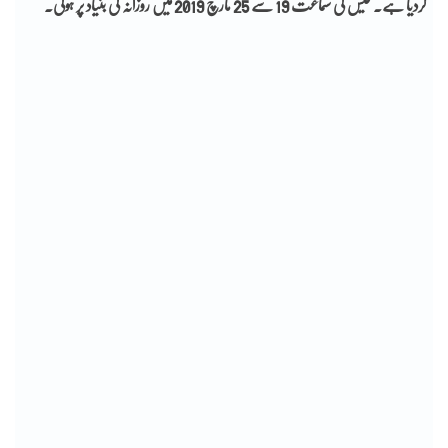
کردیا ہے۔ کیس کی سماعت 19 سے 25 مارچ 2019 میں روزانہ کی بنیاد پر ہوگی۔