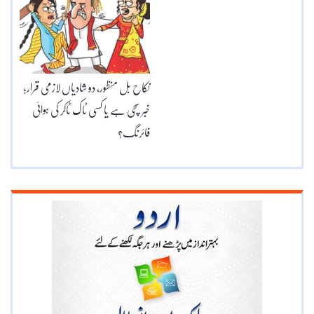
نکاح بل منظور، دو شادیاں لازمی قرار؛
خبر سچی ہے یا کسی ٹاک ٹاکر کی ہوائی
فائرنگ؟