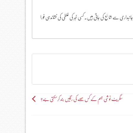
یرجانبداری سے شائع کی جاتی ہیں۔ کسی خبر کی غلطی کی نشاندہی فورا
سگریٹ نوشی جسم کے کس حصے کی رگیں بند کرسکتی ہے؟