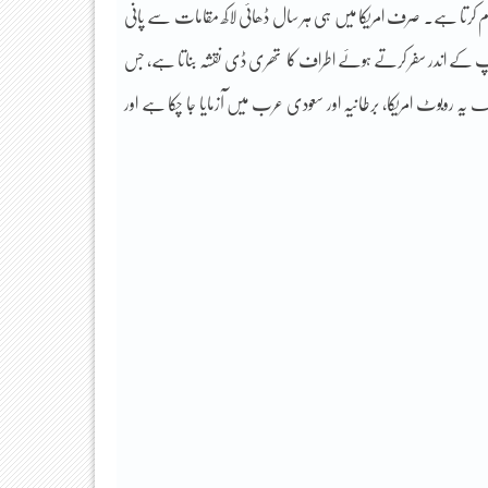
ام کرتا ہے۔ صرف امریکا میں ہی ہر سال ڈھائی لاکھ مقامات سے پانی
ائپ کے اندر سفر کرتے ہوئے اطراف کا تھری ڈی نقشہ بناتا ہے، جس
وبوٹ امریکا، برطانیہ اور سعودی عرب میں آزمایا جا چکا ہے اور