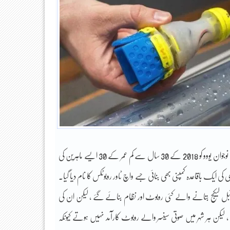
سال لائٹ ہائوس کے نام سے پیش کیا گیا تھا ، جس کے بعد عالمی جریدے فوربز نے چینی نوجوان یووو کو 2018 کے 30 سال سے کم عمر کے 30 ایسے ماہرین کی
 ایک باقاعدہ کمپنی بھی بنائی جسے واچ ٹاور روبوٹکس کا نام دیا گیا۔
 ضائع ہوجاتی ہے۔ اس سے قبل لیکیج بتانے والے کئی روبوٹ اور نظام بنائے گئے ، لیکن ان کی
لیکن ہر شہر میں صوتی سینسر والے روبوٹ کارآمد نہیں ہوتے کیونکہ