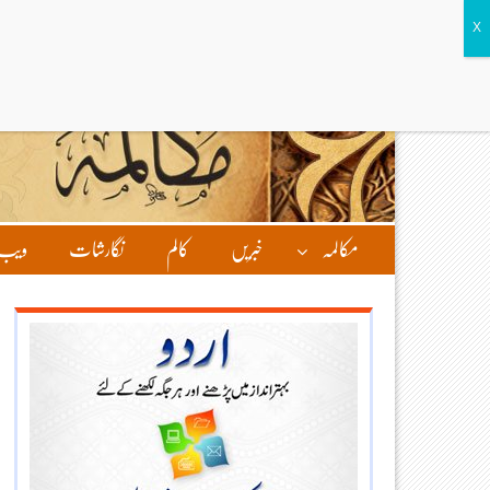
مکالمہ
خبریں
کالم
نگارشات
ویب 