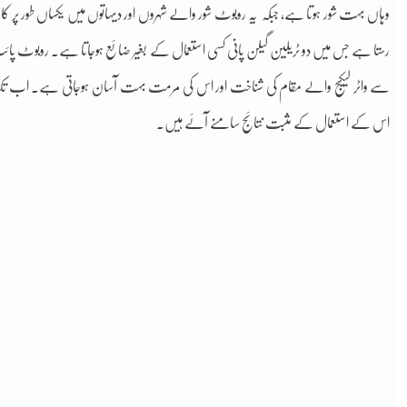
وہاں بہت شور ہوتا ہے، جبکہ یہ روبوٹ شور والے شہروں اور دیہاتوں میں یکساں طور پر ک
رستا ہے جس میں دو ٹریلین گیلن پانی کسی استعمال کے بغیر ضائع ہوجاتا ہے۔ روبوٹ پ
سے واٹر لیکیج والے مقام کی شناخت اور اس کی مرمت بہت آسان ہوجاتی ہے۔ اب تک یہ ر
اس کے استعمال کے مثبت نتائج سامنے آئے ہیں۔