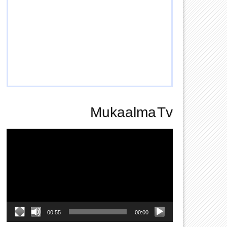
Mukaalma Tv
Video
Player
00:55
00:00