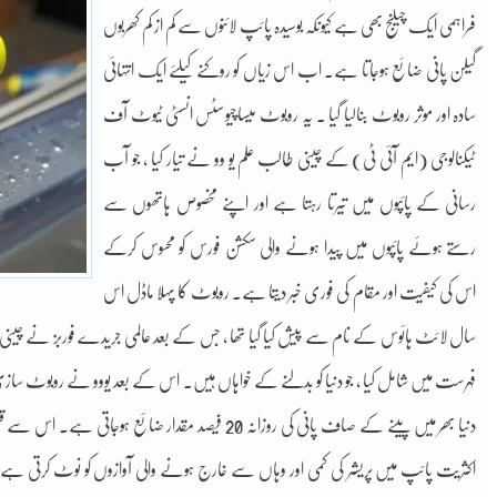
فراہمی ایک چیلنج بھی ہے کیونکہ بوسیدہ پائپ لائنوں سے کم از کم کھربوں
گیلن پانی ضائع ہوجاتا ہے۔ اب اس زیاں کو روکنے کیلئے ایک انتہائی
سادہ اور موثر روبوٹ بنالیا گیا ۔ یہ روبوٹ میساچیوسٹس انسٹی ٹیوٹ آف
ٹیکنالوجی (ایم آئی ٹی) کے چینی طالب علم یو وو نے تیار کیا ، جو آب
رسانی کے پائپوں میں تیرتا رہتا ہے اور اپنے مخصوص ہاتھوں سے
رستے ہوئے پائپوں میں پیدا ہونے والی سکشن فورس کو محسوس کرکے
اس کی کیفیت اور مقام کی فوری خبر دیتا ہے۔ روبوٹ کا پہلا ماڈل اس
فہرست میں شامل کیا ، جو دنیا کو بدلنے کے خواہاں ہیں۔ اس کے بعد یووو نے روبوٹ سازی کی
دنیا بھر میں پینے کے صاف پانی کی روزانہ 20 فیصد مقدار
اکثریت پائپ میں پریشر کی کمی اور وہاں سے خارج ہونے والی آوازوں کو نوٹ کرتی ہے ، 