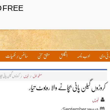
ٹی وی
ادب نامہ
انگلش
مشق سخن
سائنس/ نفسیات
صفحہ اول
/
خبریں
/
کروڑوں گیلن پانی بچا
کروڑوں گیلن پانی بچانے والا روبوٹ تیار
خبریں
12 September 2018ء