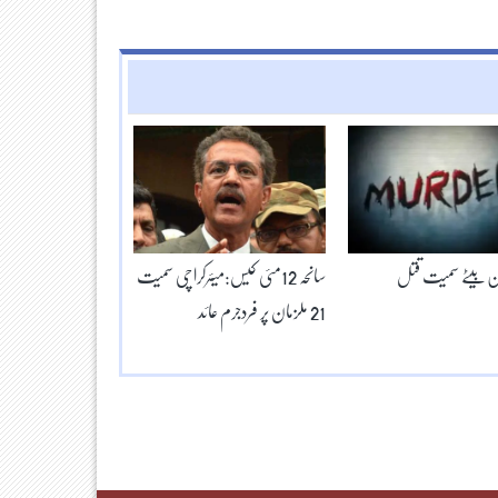
ن بیٹے سمیت قتل
سانحہ 12مئی کیس:میئرکراچی سمیت
21 ملزمان پر فردجرم عائد