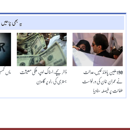
یہ بھی پڑھیں
190ملین پاؤنڈ کیس،عدالت
ڈالر نیچے، اسٹاک اوپر، ملکی معیشت
ماں کمس
نےعمران خان کی درخواست
بہتری کی راہ پر گامزن
ضمانت پر فیصلہ سنادیا