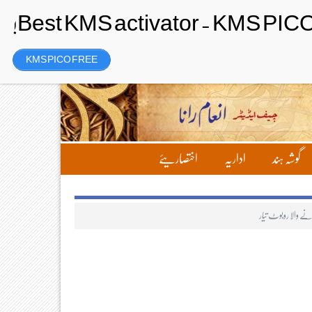
Wednesday، 5 August 2026ء
تحریر بھیجیں
لاگ ان
رجسٹر
KMS PICO FREE
گوشہ ہند
اداریہ
اختصاریئے
نے والا روبوٹ تیار